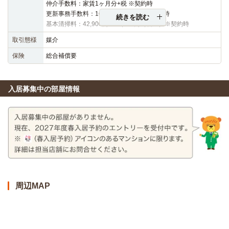
仲介手数料：家賃1ヶ月分+税 ※契約時
更新事務手数料：16,500円（税込）※更新時
続きを読む
基本清掃料：42,900円～48,400円（税込）※契約時
取引態様
媒介
保険
総合補償要
入居募集中の部屋情報
周辺MAP