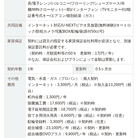
具/電子レンジ/バルコニー/フローリング/シューズケース/吊
棚/WINクローゼット(一部)/インターフォン（TVモニター付)/暗
証番号式キー/エアコン/個別給湯（ガス）
共同設備
インターネット対応/U-NEXTビデオ見放題(無料体験)/オートロ
ック/防犯カメラ/宅配BOX/駐輪場(原付50cc可)
家賃保証
契約には貸主の指定する家賃保証会社利用が必須となり、別途
保証委託料が必要です。
（契約時：月額賃料等の50％ 更新時：1万円／年）
※なお、保証会社およびプランによって金額は変動します。
契約年数
1年
更新料
0.5ヶ月分
その他
電気・水道・ガス（プロパン）：個人契約
費用
インターネット：3,300円／月（税込） ※加入金13,200円（税
込）
町内会費：1,300円／年
除菌施工費：17,600円（税込）※契約時
電子錠初期設定費：18,700円（税込）※契約時
投てき用消火用具：6,600円／個（税込）※契約時（任意）
駐輪登録料：3,300円（税込）※契約時（任意）
総合補償：23,100円／年（税込）※契約・更新時
総合補償OVOプラス：9,900円／年（税込）※契約・更新時