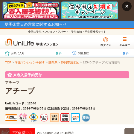
夏季休業日の営業に関するお知らせ
全国の学生マンション・アパート・学生会館・学生寮検索サイト
メニュー
ログイン
0
0
件
件
お気に入り
閲覧履歴
TOP
>
学生マンションを探す
>
静岡県
>
静岡市清水区
>
12540(アチーブ)の賃貸情報
来春入居予約受付
アチーブ
アチーブ
UniLifeコード：12540
情報更新日：2026年08月05日 /次回更新予定日：2026年08月19日
満室（空室待ち）
2026/08/05 AM 06:40現在