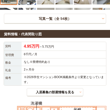
写真一覧（全
54
枚）
賃料情報・代表間取り図
4.95万円
賃料
～5.75万円
6千円／月
管理費
なし※禁煙特約あり
敷金
2ヶ月分
礼金
※2026学生マンションBOOK掲載条件より変更となっていま
備考
す。
入居募集の部屋情報を見る