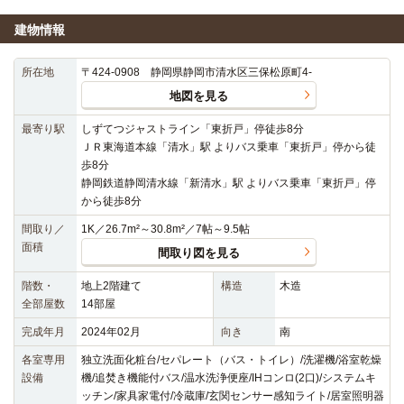
建物情報
所在地
〒424-0908 静岡県静岡市清水区三保松原町4-
地図を見る
最寄り駅
しずてつジャストライン「東折戸」停徒歩8分
ＪＲ東海道本線「清水」駅 よりバス乗車「東折戸」停から徒
歩8分
静岡鉄道静岡清水線「新清水」駅 よりバス乗車「東折戸」停
から徒歩8分
間取り／
1K／26.7m²～30.8m²／7帖～9.5帖
面積
間取り図を見る
階数・
地上2階建て
構造
木造
全部屋数
14部屋
完成年月
2024年02月
向き
南
各室専用
独立洗面化粧台/セパレート（バス・トイレ）/洗濯機/浴室乾燥
設備
機/追焚き機能付バス/温水洗浄便座/IHコンロ(2口)/システムキ
ッチン/家具家電付/冷蔵庫/玄関センサー感知ライト/居室照明器