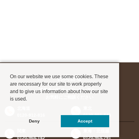
On our website we use some cookies. These
お問合せ
are necessary for our site to work properly
進学先が決まっていない方も、
and to give us information about how our site
お気軽にご相談ください
is used.
北海道
東北
0120-912-816
0120-956-543
Deny
Accept
関東
東海・北信越
0120-964-142
0120-964-791