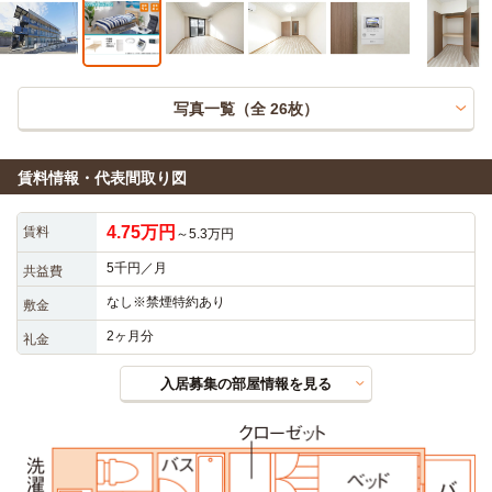
写真一覧（全
26
枚）
賃料情報・代表間取り図
4.75万円
賃料
～5.3万円
5千円／月
共益費
なし※禁煙特約あり
敷金
2ヶ月分
礼金
入居募集の部屋情報を見る