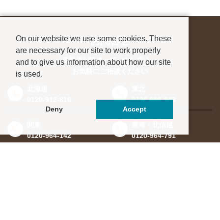
On our website we use some cookies. These
お問合せ
are necessary for our site to work properly
進学先が決まっていない方も、
and to give us information about how our site
お気軽にご相談ください
is used.
北海道
東北
0120-912-816
0120-956-543
Deny
Accept
関東
東海・北信越
0120-964-142
0120-964-791
京都・滋賀
大阪・兵庫
0120-952-924
0120-351-830
中国・四国
九州・沖縄
0120-923-715
0120-912-781