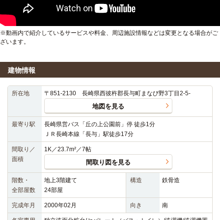
※動画内で紹介しているサービスや料金、周辺施設情報などは変更となる場合がご
ざいます。
建物情報
所在地
〒851-2130 長崎県西彼杵郡長与町まなび野3丁目2-5-
地図を見る
最寄り駅
長崎県営バス「丘の上公園前」停 徒歩1分
ＪＲ長崎本線「長与」駅徒歩17分
間取り／
1K／23.7m²／7帖
面積
間取り図を見る
階数・
地上3階建て
構造
鉄骨造
全部屋数
24部屋
完成年月
2000年02月
向き
南