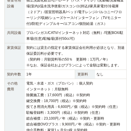
各室専用
独立洗面化粧台/セパレート（バス・トイレ）/洗濯機/洗濯機置
設備
場(室内)/温水洗浄便座/ガスコンロ(持込)/家具家電付/冷蔵庫
（２ドア）/居室照明器具/ベッド/電子レンジ/バルコニー/フロ
ーリング/収納/シューズケース/インターフォン（TVモニター
付)/防犯ディンプルキー/エアコン/個別給湯（ガス）
共同設備
プロパンガス/CATV/インターネット対応（無料）/宅配BOX/駐
車場(任意)/駐輪場(原付50cc可)
家賃保証
契約には貸主の指定する家賃保証会社利用が必須となり、別途
保証委託料が必要です。
（契約時：月額賃料等の50％ 更新時：1万円／年）
※なお、保証会社およびプランによって金額は変動します。
契約年数
1年
更新料
なし
その他
電気・水道・ガス（プロパン）：個人契約
費用
インターネット：月額無料
除菌施工費：17,600円（税込）※契約時
鍵交換費：18,700円（税込）※契約時
投てき用消火用具：6,600円／個（税込）※契約時（任意）
駐輪登録料：3,300円（税込）※契約時（任意）
総合補償：23,100円／年（税込）※契約・更新時
総合補償OVOプラス：9,900円／年（税込）※契約・更新時
仲介手数料：家賃1ヶ月分+税 ※契約時