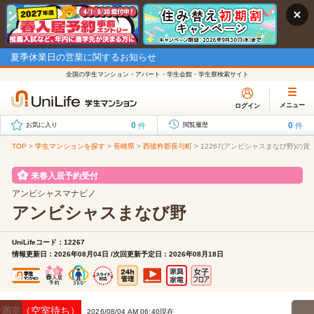
夏季休業日の営業に関するお知らせ
全国の学生マンション・アパート・学生会館・学生寮検索サイト
メニュー
ログイン
0
0
件
件
お気に入り
閲覧履歴
TOP
>
学生マンションを探す
>
長崎県
>
西彼杵郡長与町
>
12267(アンビシャスまなび野)の賃
来春入居予約受付
アンビシャスマナビノ
アンビシャスまなび野
UniLifeコード：12267
情報更新日：2026年08月04日 /次回更新予定日：2026年08月18日
満室（空室待ち）
2026/08/04 AM 06:40現在