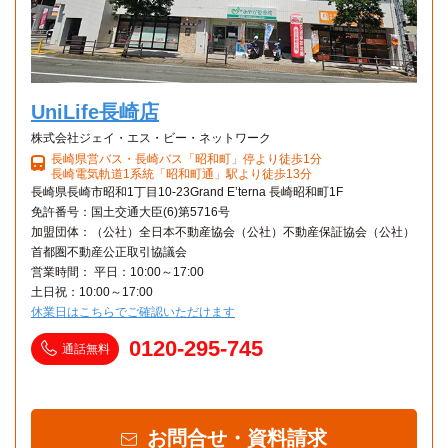
UniLife長崎店
株式会社ジェイ・エス・ビー・ネットワーク
長崎県営バス・長崎バス「昭和町」停より徒歩1分
長崎電気軌道1系統「昭和町通」駅より徒歩13分
長崎県長崎市昭和1丁目10-23Grand E’terna 長崎昭和町1F
免許番号：国土交通大臣(6)第5716号
加盟団体：（公社）全日本不動産協会（公社）不動産保証協会（公社）
首都圏不動産公正取引協議会
営業時間： 平日：10:00～17:00
土日祝：10:00～17:00
休業日はこちらでご確認いただけます
0120-295-745
通話無料
お問合せ・資料請求