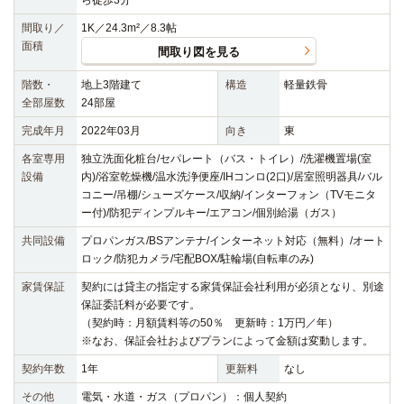
ら徒歩3分
間取り／
1K／24.3m²／8.3帖
面積
間取り図を見る
階数・
地上3階建て
構造
軽量鉄骨
全部屋数
24部屋
完成年月
2022年03月
向き
東
各室専用
独立洗面化粧台/セパレート（バス・トイレ）/洗濯機置場(室
設備
内)/浴室乾燥機/温水洗浄便座/IHコンロ(2口)/居室照明器具/バル
コニー/吊棚/シューズケース/収納/インターフォン（TVモニタ
ー付)/防犯ディンプルキー/エアコン/個別給湯（ガス）
共同設備
プロパンガス/BSアンテナ/インターネット対応（無料）/オート
ロック/防犯カメラ/宅配BOX/駐輪場(自転車のみ)
家賃保証
契約には貸主の指定する家賃保証会社利用が必須となり、別途
保証委託料が必要です。
（契約時：月額賃料等の50％ 更新時：1万円／年）
※なお、保証会社およびプランによって金額は変動します。
契約年数
1年
更新料
なし
その他
電気・水道・ガス（プロパン）：個人契約