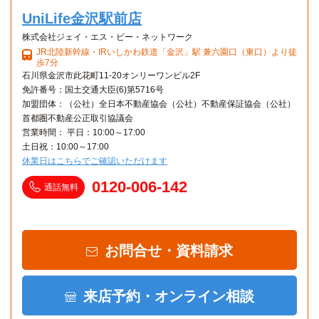
→（JR北陸本線７分）→「野々市」駅
UniLife金沢駅前店
株式会社ジェイ・エス・ビー・ネットワーク
JR北陸新幹線・IRいしかわ鉄道「金沢」駅 兼六園口（東口）より徒
歩7分
石川県金沢市此花町11-20オンリーワンビル2F
免許番号：国土交通大臣(6)第5716号
加盟団体：（公社）全日本不動産協会（公社）不動産保証協会（公社）
首都圏不動産公正取引協議会
営業時間： 平日：10:00～17:00
土日祝：10:00～17:00
休業日はこちらでご確認いただけます
0120-006-142
通話無料
お問合せ・資料請求
来店予約・オンライン相談