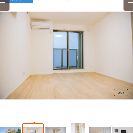
2
/
25