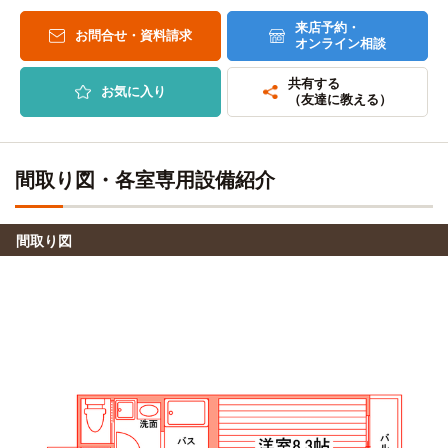
石川県調理師専門学校
26分
バス
来店予約・
15分
お問合せ・資料請求
崎浦・県立図書館口→（北陸鉄道バス26分）→金沢学院大学
オンライン相談
旭町住宅→（北陸鉄道バス15分 ）→広坂・21世紀美術館
共有する
金沢学院大学(大学院)
バス
お気に入り
（友達に教える）
代々木アニメーション学院(金沢校)
26分
バス
15分
崎浦・県立図書館口→（北陸鉄道バス26分）→金沢学院大学
旭町住宅→（北陸鉄道バス15分 ）→広坂・21世紀美術館
間取り図・各室専用設備紹介
金沢星稜大学
バス
専門学校金沢リハビリテーションアカデミー
37分
バス
18分
旭町住宅→（北陸鉄道バス12分）→兼六園下・金沢城（乗換
旭町住宅→（北陸鉄道バス18分 ）→香林坊
16分）→（北陸鉄道バス9分）→鳴和
間取り図
専門学校金沢文化服装学院
金沢星稜大学(大学院)
バス
バス
18分
37分
旭町住宅→（北陸鉄道バス18分 ）→香林坊
旭町住宅→（北陸鉄道バス12分）→兼六園下・金沢城（乗換
16分）→（北陸鉄道バス9分）→鳴和
金沢製菓調理専門学校
バス
18分
金沢星稜大学女子短期大学部
バス
37分
旭町住宅→（北陸鉄道バス18分 ）→香林坊
旭町住宅→（北陸鉄道バス12分）→兼六園下・金沢城（乗換