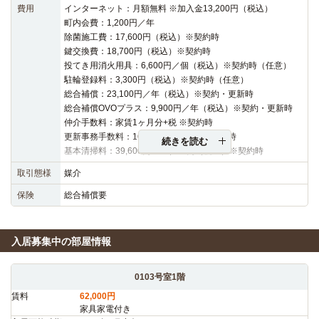
費用
インターネット：月額無料 ※加入金13,200円（税込）
町内会費：1,200円／年
除菌施工費：17,600円（税込）※契約時
鍵交換費：18,700円（税込）※契約時
投てき用消火用具：6,600円／個（税込）※契約時（任意）
駐輪登録料：3,300円（税込）※契約時（任意）
総合補償：23,100円／年（税込）※契約・更新時
総合補償OVOプラス：9,900円／年（税込）※契約・更新時
仲介手数料：家賃1ヶ月分+税 ※契約時
更新事務手数料：16,500円（税込）※更新時
続きを読む
基本清掃料：39,600円～42,900円（税込）※契約時
取引態様
媒介
保険
総合補償要
入居募集中の部屋情報
0103号室1階
賃料
62,000円
家具家電付き