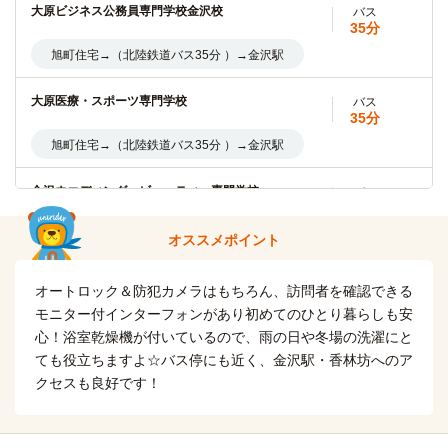
大原ビジネス公務員専門学校金沢校
バス
自転車
35分
金沢美術工芸大学
7分
(約1.5km)
旭町住宅→（北陸鉄道バス35分 ）→金沢駅
北陸大学(太陽が丘キャンパス)
バス
大原医療・スポーツ専門学校
13分
バス
35分
旭町住宅→（北陸鉄道バス13分）→北陸大学太陽が丘
旭町住宅→（北陸鉄道バス35分 ）→金沢駅
北陸大学(大学院)
バス
金沢ウエディング・ビューティー専門学校
13分
バス
35分
旭町住宅→（北陸鉄道バス13分）→北陸大学太陽が丘
旭町住宅→（北陸鉄道バス35分 ）→金沢駅
オススメポイント
北陸大学(薬学キャンパス)
バス
金沢情報ITクリエイター専門学校
31分
バス
オートロック＆防犯カメラはもちろん、訪問者を確認できる
35分
旭町住宅→（北陸鉄道バス31分）→北陸大学薬学部
モニター付インターフォンがあり初めてのひとり暮らしも安
旭町住宅→（北陸鉄道バス35分 ）→金沢駅
心！浴室乾燥機が付いているので、雨の日や冬場の洗濯にと
金沢学院大学
バス
ても役立ちますよ☆バス停にも近く、金沢駅・香林坊へのア
金沢医療センター附属金沢看護学校
26分
バス
クセスも良好です！
6分
崎浦・県立図書館口→（北陸鉄道バス26分）→金沢学院大学
崎浦・県立図書館口→（北陸鉄道バス6分）→出羽町
金沢学院短期大学
バス