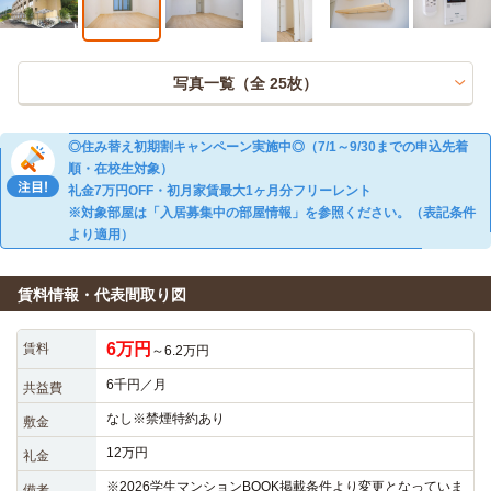
写真一覧（全
25
枚）
◎住み替え初期割キャンペーン実施中◎（7/1～9/30までの申込先着
順・在校生対象）
礼金7万円OFF・初月家賃最大1ヶ月分フリーレント
※対象部屋は「入居募集中の部屋情報」を参照ください。（表記条件
より適用）
賃料情報・代表間取り図
6万円
賃料
～6.2万円
6千円／月
共益費
なし※禁煙特約あり
敷金
12万円
礼金
※2026学生マンションBOOK掲載条件より変更となっていま
備考