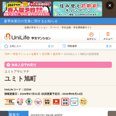
夏季休業日の営業に関するお知らせ
全国の学生マンション・アパート・学生会館・学生寮検索サイト
メニュー
ログイン
0
0
件
件
お気に入り
閲覧履歴
TOP
>
学生マンションを探す
>
石川県
>
金沢市
>
12244(ユミト旭町)の賃貸情報
来春入居予約受付
ユミトアサヒマチ
ユミト旭町
UniLifeコード：12244
情報更新日：2026年07月31日 /次回更新予定日：2026年08月14日
募集中
2026/07/31 AM 06:40現在