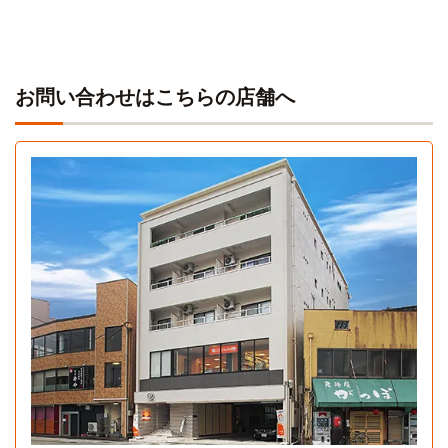
メディカルラボ(金沢校)
バス
35分
旭町住宅→（北陸鉄道バス35分 ）→金沢駅
お問い合わせはこちらの店舗へ
金沢駅西予備校
バス
35分
旭町住宅→（北陸鉄道バス35分 ）→金沢駅
東京アカデミー(金沢校)
バス
35分
1Kタイプ
旭町住宅→（北陸鉄道バス35分 ）→金沢駅
1K 24.3㎡〜24.3㎡
国際ブライダル専門学校金沢
バス＋電車
44分
旭町住宅→（北陸鉄道バス31分）→「金沢」駅（乗換6分）
→（JR北陸本線７分）→「野々市」駅
スーパースイーツ製菓専門学校
バス＋電車
44分
旭町住宅→（北陸鉄道バス31分）→「金沢」駅（乗換6分）