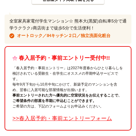
全室家具家電付学生マンション☆ 熊本大(黒髪)自転車5分で通
学ラクラク♪商店街まで徒歩5分で生活便利！
オートロック／IHキッチン２口／独立洗面化粧台
春入居予約・事前エントリー受付中!!
「春入居予約・事前エントリー」は2027年度春からひとり暮らしを
検討されている受験生・在学生にオススメの早期申込サービスで
す。
毎年9月下旬から10月中旬にかけて、新築予定のマンションを含
め、翌春に入居可能な部屋情報が出揃います。
事前エントリーされた方へ優先的に空室状況をお伝えすることで、
ご希望条件の部屋を早期に申込むことができます。
ご希望の方は、下記のフォームよりお申込みください。
>>春入居予約・事前エントリーフォーム