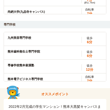
(約1.7km)
自転車
尚絅大学(九品寺キャンパス)
7分
(約1.6km)
自転車
専門学校
九州ルーテル学院大学
6分
(約1.4km)
自転車
九州美容専門学校
徒歩
熊本大学(薬学部キャンパス)
8分
6分
(約1.8km)
自転車
熊本歯科衛生士専門学院
徒歩
熊本大学(医学部保健学科キャンパス)
9分
6分
(約2.1km)
自転車
専修学校熊本壷溪塾
徒歩
九州ルーテル学院大学(大学院)
6分
12分
(約1.4km)
自転車
自転車
熊本電子ビジネス専門学校
東海大学(熊本キャンパス)
7分
13分
(約1.6km)
(約3.0km)
自転車
自転車
熊本デザイン専門学校
オススメポイント
崇城大学(池田キャンパス)
8分
17分
(約1.8km)
(約3.9km)
自転車
自転車
2022年2月完成の学生マンション！熊本大黒髪キャンパスま
熊本歯科技術専門学校
熊本大学(大学院)
8分
5分