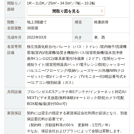
間取り／
1R～1LDK／25m²～34.5m²／7帖～10.2帖
面積
間取り図を見る
階数・
地上3階建て
構造
軽量鉄骨
全部屋数
36部屋
完成年月
2022年03月
向き
東、西
各室専用
独立洗面化粧台/セパレート（バス・トイレ）/室内物干/洗濯機
設備
置場(室内)/洗濯機/追焚き機能付バス/浴室乾燥機/温水洗浄便
座/IHコンロ(2口)/家具家電付/冷蔵庫（２ドア）/玄関センサー
感知ライト/居室照明器具/ベッド/電子レンジ/防犯シャッター/
バルコニー/フローリング/収納/シューズケース/吊棚/WINクロ
ーゼット(一部)/インターフォン（TVモニター付)/暗証番号式キ
ー/エアコン/個別給湯（ガス）
共同設備
プロパンガス/CSアンテナ/BSアンテナ/インターネット対応/U-
NEXTビデオ見放題(無料体験)/オートロック/防犯カメラ/宅配
BOX/駐輪場(原付50cc可)
家賃保証
契約には貸主の指定する家賃保証会社利用が必須となり、別途
保証委託料が必要です。
（契約時：月額賃料等の50％ 更新時：1万円／年）
※なお、保証会社およびプランによって金額は変動します。