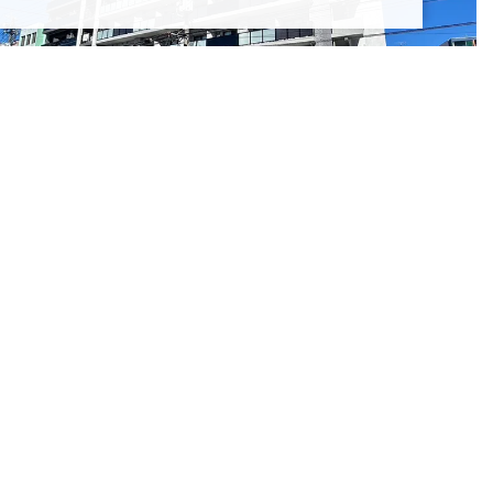
マ
生会館 Feel K Residence【食事付き】
4.7万円
～5.45万円
熊
産
本県熊本市中央区子飼本町6-23
Ｊ
州産交バス「子飼本町」停徒歩1分
本電気鉄道「藤崎宮前」駅 徒歩14分
お問合せ
進学先が決まっていない方も、
お気軽にご相談ください