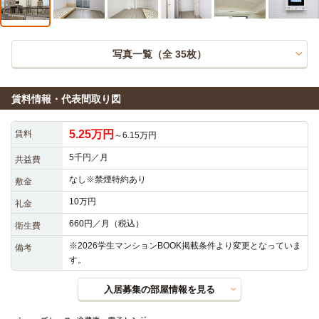
写真一覧（全
35
枚）
賃料情報・代表間取り図
5.25万円
賃料
～6.15万円
5千円／月
共益費
なし※禁煙特約あり
敷金
10万円
礼金
660円／月（税込）
衛生費
※2026学生マンションBOOK掲載条件より変更となっていま
備考
す。
入居募集の部屋情報を見る