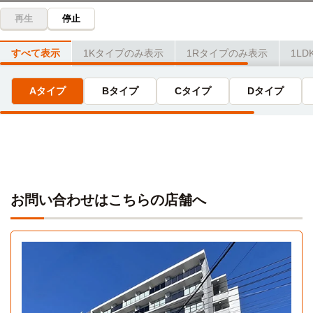
再生
停止
すべて表示
1Kタイプのみ表示
1Rタイプのみ表示
1L
Aタイプ
Bタイプ
Cタイプ
Dタイプ
お問い合わせはこちらの店舗へ
Aタイプ
Cタイプ
Dタイプ
1K 25㎡〜25㎡
1R 29.2㎡〜29.2㎡
1LDK 34.5㎡〜34.5㎡