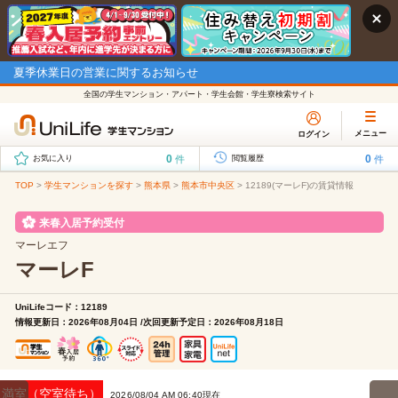
夏季休業日の営業に関するお知らせ
全国の学生マンション・アパート・学生会館・学生寮検索サイト
メニュー
ログイン
0
0
件
件
お気に入り
閲覧履歴
TOP
>
学生マンションを探す
>
熊本県
>
熊本市中央区
>
12189(マーレF)の賃貸情報
来春入居予約受付
マーレエフ
マーレF
UniLifeコード：12189
情報更新日：2026年08月04日 /次回更新予定日：2026年08月18日
満室（空室待ち）
2026/08/04 AM 06:40現在