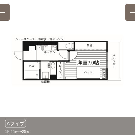
(約2.3km)
自転車
熊本市医師会看護専門学校
9分
(約2.3km)
自転車
熊本高等理容学校
9分
(約2.2km)
自転車
専修学校熊本YMCA学院
11分
(約2.5km)
自転車
湖東カレッジ唐人町校
11分
(約2.5km)
自転車
九州動物学院
11分
(約2.6km)
自転車
熊本市立総合ビジネス専門学校
12分
(約2.7km)
Aタイプ
1K 25㎡〜25㎡