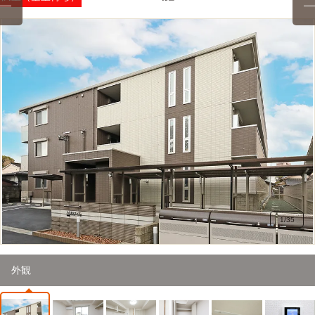
1
/
35
外観