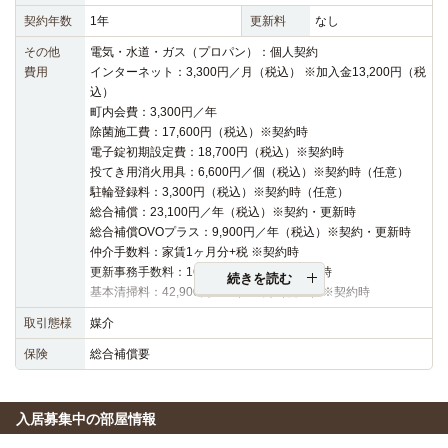
契約年数
1年
更新料
なし
その他
電気・水道・ガス（プロパン）：個人契約
費用
インターネット：3,300円／月（税込） ※加入金13,200円（税
込）
町内会費：3,300円／年
除菌施工費：17,600円（税込）※契約時
電子錠初期設定費：18,700円（税込）※契約時
投てき用消火用具：6,600円／個（税込）※契約時（任意）
駐輪登録料：3,300円（税込）※契約時（任意）
総合補償：23,100円／年（税込）※契約・更新時
総合補償OVOプラス：9,900円／年（税込）※契約・更新時
仲介手数料：家賃1ヶ月分+税 ※契約時
更新事務手数料：16,500円（税込）※更新時
続きを読む
基本清掃料：42,900円～48,400円（税込）※契約時
取引態様
媒介
保険
総合補償要
入居募集中の部屋情報