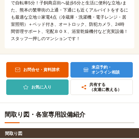
(約1.9km)
で自転車5分！子飼商店街へ徒歩5分と生活に便利な立地♪ま
(約1.1km)
た、熊本の繁華街の上通・下通にも近くアルバイトをするに
自転車
自転車
熊本看護専門学校
尚絅大学(短大・九品寺キャンパス)
9分
も最適な立地☆家電4点（冷蔵庫・洗濯機・電子レンジ・居
7分
(約2.1km)
(約1.6km)
室照明）＋ベッド付き、オートロック、防犯カメラ、24時
自転車
自転車
熊本ベルェベル美容専門学校
間管理サポート、宅配ＢＯＸ、浴室乾燥機付など充実設備！
熊本学園大学(大学院)
10分
7分
(約2.2km)
スタッフ一押しのマンションです！
(約1.5km)
自転車
自転車
熊本医療センター附属看護学校
崇城大学(大学院)
11分
17分
(約2.6km)
(約3.9km)
ヒューマンアカデミー(熊本校)
徒歩
熊本県立大学(大学院)
来店予約・
原付
お問合せ・資料請求
10分
オンライン相談
15分
自転車
ヒロ・デザイン専門学校
熊本県立大学
共有する
8分
原付
お気に入り
(約2.0km)
（友達に教える）
15分
自転車
和洋学園専門学校
熊本保健科学大学
8分
原付
(約1.9km)
16分
間取り図・各室専用設備紹介
自転車
東京アカデミー(熊本校)
熊本保健科学大学(大学院)
9分
原付
(約2.1km)
16分
自転車
間取り図
熊本外語専門学校
9分