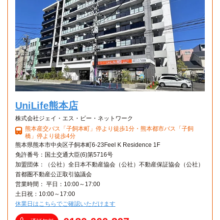
UniLife熊本店
株式会社ジェイ・エス・ビー・ネットワーク
熊本産交バス「子飼本町」停より徒歩1分・熊本都市バス「子飼
橋」停より徒歩4分
熊本県熊本市中央区子飼本町6-23Feel K Residence 1F
免許番号：国土交通大臣(6)第5716号
加盟団体：（公社）全日本不動産協会（公社）不動産保証協会（公社）
首都圏不動産公正取引協議会
営業時間： 平日：10:00～17:00
土日祝：10:00～17:00
休業日はこちらでご確認いただけます