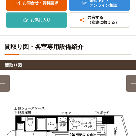
11分
来店予約・
お問合せ・資料請求
鹿児島国際大学短期大学部
電車
オンライン相談
21分
北九州予備校鹿児島校
徒歩
13分
「鹿児島中央」駅→（JR指宿枕崎線21分）→「坂之上」駅→
共有する
お気に入り
（友達に教える）
スクールバス5分
鹿児島レディスカレッジ
徒歩
15分
鹿児島国際大学(大学院)
電車
21分
間取り図・各室専用設備紹介
野村服飾専門学校
徒歩
「鹿児島中央」駅→（JR指宿枕崎線21分）→「坂之上」駅→
15分
スクールバス5分
鹿児島歯科学院専門学校
徒歩
間取り図
18分
鹿児島国際大学(坂之上キャンパス)
バス＋電車
26分
東京アカデミー(鹿児島校)
徒歩
「鹿児島中央」駅→（JR指宿枕崎線21分）→「坂之上」駅→
18分
スクールバス5分
自転車
ヒューマンアカデミー(鹿児島校)
6分
(約1.3km)
自転車
鹿児島県美容専門学校
8分
(約1.9km)
自転車
鹿児島中央看護専門学校
8分