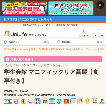
夏季休業日の営業に関するお知らせ
全国の学生マンション・アパート・学生会館・学生寮検索サイト
メニュー
ログイン
0
0
件
件
お気に入り
閲覧履歴
TOP
>
学生マンションを探す
>
鹿児島県
>
鹿児島市
>
12165(学生会館 マニフィックリア高
来春入居予約受付
ガクセイカイカンマニフィックリアコウライ
学生会館 マニフィックリア高麗【食
事付き】
UniLifeコード：12165
情報更新日：2026年08月04日 /次回更新予定日：2026年08月18日