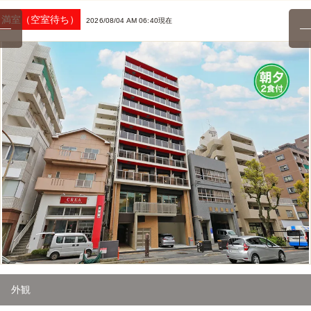
満室（空室待ち）
2026/08/04 AM 06:40現在
2
/
31
外観