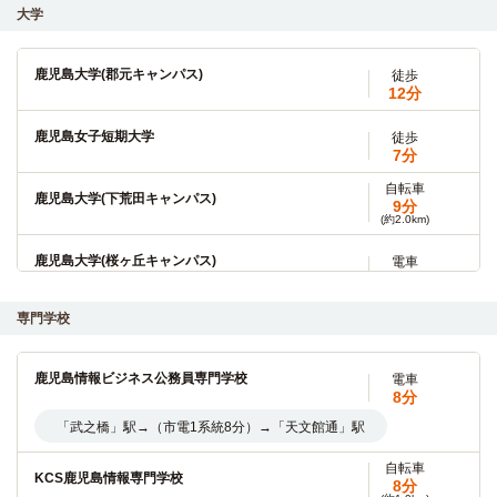
大学
鹿児島大学(郡元キャンパス)
徒歩
12分
鹿児島女子短期大学
徒歩
7分
自転車
鹿児島大学(下荒田キャンパス)
9分
(約2.0km)
鹿児島大学(桜ヶ丘キャンパス)
電車
18分
「武之橋」駅→（市電1系統18分）→「脇田」駅
専門学校
志學館大学
電車
鹿児島情報ビジネス公務員専門学校
13分
電車
8分
「武之橋」駅→(市電1系統13分)→「涙橋」駅
「武之橋」駅→（市電1系統8分）→「天文館通」駅
鹿児島県立短期大学
バス
自転車
KCS鹿児島情報専門学校
12分
8分