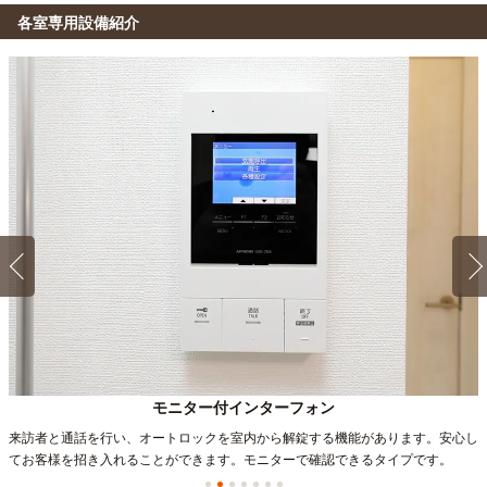
各室専用設備紹介
1K 18.15㎡〜18.15㎡
1R 18.15㎡〜18.15㎡
Aタイプ
E’タイプ
モニター付インターフォン
来訪者と通話を行い、オートロックを室内から解錠する機能があります。安心し
てお客様を招き入れることができます。モニターで確認できるタイプです。