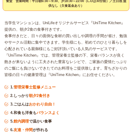
食堂 営業時間：平日朝6:30～9:30、夕18:30～22:00（L.Oは30分前）／土日祝 提
供なし（欠食返金あり）
当学生マンションは、UniLifeオリジナルサービス『UniTime Kitchen』
提供の、朝夕2食の食事付きです。
食事付きだと、日々の面倒な食材の買い出しや調理の手間が省け、勉強
やサークル活動に集中できます。学生様にも、初めてのひとり暮らしを
心配されている親御様にもご好評頂いている人気のサービスです。
『UniTime Kitchen』では、管理栄養士監修の下、栄養バランスが良く
飽きが来ないように工夫された豊富なレシピで、ご家族の愛情たっぷり
のご飯にも負けないできたてのお料理をご提供致します。育ちざかりの
皆様の日々の健康管理は『UniTime Kitchen』にお任せください。
1.
管理栄養士監修メニュー
2.しっかり
朝夕2食付き
3.ごはんは
おかわり自由！
4.和食も洋食も
バランスよく
5.
館内調理
で温かい食事
6.
友達・仲間
が作れる