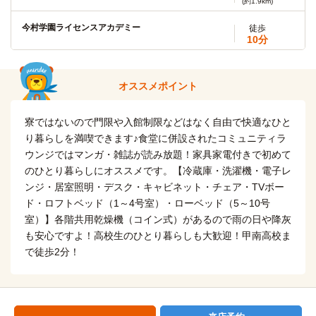
(約1.9km)
「鹿児島中央駅前」停→（市バス12分）→「下伊敷」停
今村学園ライセンスアカデミー
徒歩
自転車
10分
鹿児島純心女子短期大学
11分
(約2.5km)
赤塚学園美容・デザイン専門学校
徒歩
10分
第一工科大学(鹿児島中央キャンパス)
徒歩
オススメポイント
1分
赤塚学園看護専門学校
徒歩
11分
鹿児島ホテル短期大学校
徒歩
寮ではないので門限や入館制限などはなく自由で快適なひと
11分
り暮らしを満喫できます♪食堂に併設されたコミュニティラ
鹿児島高等予備校
徒歩
ウンジではマンガ・雑誌が読み放題！家具家電付きで初めて
7分
鹿児島大学(大学院)
徒歩
のひとり暮らしにオススメです。【冷蔵庫・洗濯機・電子レ
12分
鹿児島鍼灸専門学校
ンジ・居室照明・デスク・キャビネット・チェア・TVボー
徒歩
4分
鹿児島国際大学(伊敷キャンパス)
バス
ド・ロフトベッド（1～4号室）・ローベッド（5～10号
14分
室）】各階共用乾燥機（コイン式）があるので雨の日や降灰
南九州医療事務医療秘書専門学校
徒歩
「鹿児島中央駅前」停→（市バス14分）→「岩崎」停
も安心ですよ！高校生のひとり暮らしも大歓迎！甲南高校ま
5分
で徒歩2分！
志學館大学(大学院)
電車
クラーク記念国際高等学校(鹿児島キャンパス)
徒歩
13分
9分
「武之橋」駅→(市電1系統13分)→「涙橋」駅
鹿児島県理容美容専門学校
徒歩