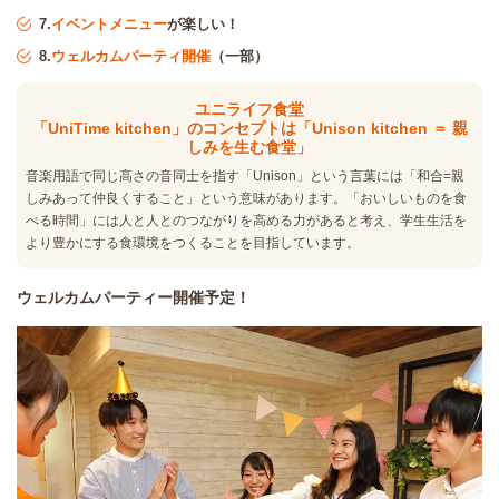
7.
イベントメニュー
が楽しい！
8.
ウェルカムパーティ開催
（一部）
ユニライフ食堂
「UniTime kitchen」のコンセプトは「Unison kitchen ＝ 親
しみを生む食堂」
音楽用語で同じ高さの音同士を指す「Unison」という言葉には「和合=親
しみあって仲良くすること」という意味があります。「おいしいものを食
べる時間」には人と人とのつながりを高める力があると考え、学生生活を
より豊かにする食環境をつくることを目指しています。
ウェルカムパーティー開催予定！