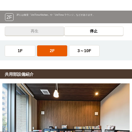
2Fには食堂「UniTime Kitchen」や「UniTime ラウンジ」などがあります。
2F
再生
停止
1F
2F
3～10F
共用部設備紹介