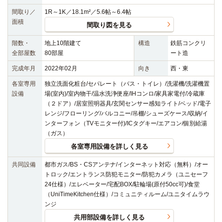
間取り／
1R～1K／18.1m²／5.6帖～6.4帖
面積
間取り図を見る
階数・
地上10階建て
構造
鉄筋コンクリ
全部屋数
80部屋
ート造
完成年月
2022年02月
向き
西・東
各室専用
独立洗面化粧台/セパレート（バス・トイレ）/洗濯機/洗濯機置
設備
場(室内)/室内物干/温水洗浄便座/IHコンロ/家具家電付/冷蔵庫
（２ドア）/居室照明器具/玄関センサー感知ライト/ベッド/電子
レンジ/フローリング/バルコニー/吊棚/シューズケース/収納/イ
ンターフォン（TVモニター付)/ICタグキー/エアコン/個別給湯
（ガス）
各室専用設備を詳しく見る
共同設備
都市ガス/BS・CSアンテナ/インターネット対応（無料）/オー
トロック/エントランス防犯モニター/防犯カメラ（ユニセーフ
24仕様）/エレベーター/宅配BOX/駐輪場(原付50cc可)/食堂
（UniTimeKitchen仕様）/コミュニティルーム/ユニタイムラウ
ンジ
共用部設備を詳しく見る