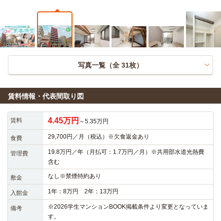
写真一覧（全
31
枚）
賃料情報・代表間取り図
4.45万円
賃料
～5.35万円
29,700円／月（税込）※欠食返金あり
食費
19.8万円／年（月払可：1.7万円／月）※共用部水道光熱費
管理費
含む
なし※禁煙特約あり
敷金
1年：8万円 2年：13万円
入館金
※2026学生マンションBOOK掲載条件より変更となっていま
備考
す。