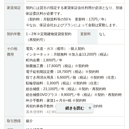
家賃保証
契約には貸主の指定する家賃保証会社利用が必須となり、別途
保証委託料が必要です。
（契約時：月額賃料等の50％ 更新時：1万円／年）
※なお、保証会社およびプランによって金額は変動します。
契約年数
1～2年※定期建物賃貸借契約
更新料
なし
（再契約可）
その他
電気・水道・ガス（都市）：個人契約
費用
インターネット：月額無料 ※加入金13,200円（税込）
町内会費：1,800円／年
除菌施工費：17,600円（税込）※契約時
電子錠初期設定費：18,700円（税込）※契約時
投てき用消火用具：6,600円／個（税込）※契約時（任意）
駐輪登録料：3,300円（税込）※契約時（任意）
総合補償：23,100円／年（税込）※契約・再契約時
総合補償OVOプラス：9,900円／年（税込）※契約・再契約時
仲介手数料：家賃1ヶ月分+税 ※契約時
再契約事務手数料：16,500円（税込）※再契約時
続きを読む
基本清掃料：42,900円（税込）※契約時
取引態様
媒介