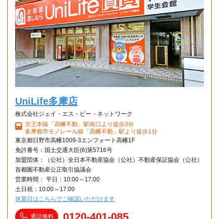
国際製菓専門学校
電車
24分
多摩センター駅→（多摩都市モノレール線24分）→立川北駅
大原簿記公務員医療福祉保育専門学校(立川校)
電車
24分
多摩センター→（多摩モノレール24分）→立川北
UniLife多摩店
株式会社ジェイ・エス・ビー・ネットワーク
京王本線「高幡不動」駅南口より徒歩3分
多摩都市モノレール線「高幡不動」駅より徒歩1分
東京都日野市高幡1009-3エンフォート高幡1F
免許番号：国土交通大臣(6)第5716号
加盟団体：（公社）全日本不動産協会（公社）不動産保証協会（公社）
首都圏不動産公正取引協議会
営業時間： 平日：10:00～17:00
土日祝：10:00～17:00
休業日はこちらでご確認いただけます
0120-401-085
通話無料