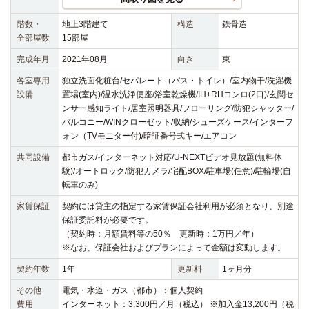
階数・
地上3階建て
構造
鉄骨造
全部屋数
15部屋
完成年月
2021年08月
向き
東
各室専用
独立洗面化粧台/セパレート（バス・トイレ）/室内物干/洗濯機
設備
置場(室内)/温水洗浄便座/浴室乾燥機/IH+RHコンロ(2口)/玄関セ
ンサー感知ライト/居室照明器具/フローリング/防犯シャッター/
バルコニー/WINクローゼット/収納/シューズケース/インターフ
ォン（TVモニター付)/暗証番号式キー/エアコン
共同設備
都市ガス/インターネット対応/U-NEXTビデオ見放題(無料体
験)/オートロック/防犯カメラ/宅配BOX/駐車場(任意)/駐輪場(自
転車のみ)
家賃保証
契約には貸主の指定する家賃保証会社利用が必須となり、別途
保証委託料が必要です。
（契約時：月額賃料等の50％ 更新時：1万円／年）
※なお、保証会社およびプランによって金額は変動します。
契約年数
1年
更新料
1ヶ月分
その他
電気・水道・ガス（都市）：個人契約
費用
インターネット：3,300円／月（税込） ※加入金13,200円（税