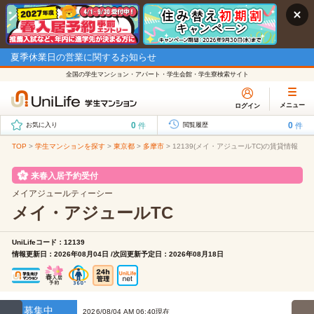
夏季休業日の営業に関するお知らせ
全国の学生マンション・アパート・学生会館・学生寮検索サイト
メニュー
ログイン
0
0
件
件
お気に入り
閲覧履歴
TOP
>
学生マンションを探す
>
東京都
>
多摩市
>
12139(メイ・アジュールTC)の賃貸情報
来春入居予約受付
メイアジュールティーシー
メイ・アジュールTC
UniLifeコード：12139
情報更新日：2026年08月04日 /次回更新予定日：2026年08月18日
募集中
2026/08/04 AM 06:40現在