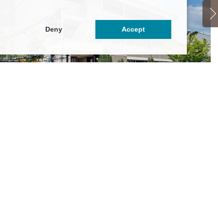
Deny
Accept
A
nex K’s
6.15万円
～7万円
神
京都稲城市矢野口1595-1-
小
王相模原線「京王よみうりランド」駅 徒歩9分
京
Ｒ南武線「矢野口」駅 徒歩8分
の他最寄り駅あり