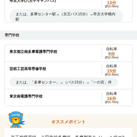
帝京大学(八王子キャンパス)
13分
(約3.0km)
または、多摩センター駅→（京王バス15分）→帝京大学構内
駅
自転車
恵泉女学園大学
専門学校
9分
(約2.2km)
自転車
自転車
桜美林大学(多摩アカデミーヒルズ（多摩キャンパス）)
東京都立南多摩看護専門学校
6分
9分
(約1.3km)
(約2.0km)
自転車
自転車
東京医療学院大学
芸術工芸高等専修学校
7分
15分
(約1.6km)
(約3.4km)
自転車
または、「多摩センター」→（バス15分）→「一の宮」停
恵泉女学園大学(大学院)
9分
(約2.2km)
自転車
東京南看護専門学校
16分
自転車
明星大学(日野校)
(約3.7km)
12分
(約4.3km)
自転車
東京多摩調理製菓専門学校
または、多摩センター駅→（多摩モノレール線5分）→中央大
18分
(約4.2km)
学・明星大学駅
オススメポイント
「多摩センター」→（バス13分）→「大栗橋」停
自転車
国士舘大学(多摩キャンパス)
13分