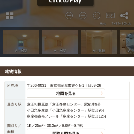
建物情報
所在地
〒206-0031 東京都多摩市豊ケ丘1丁目59-26
地図を見る
最寄り駅
京王相模原線「京王多摩センター」駅徒歩9分
小田急多摩線「小田急多摩センター」駅徒歩9分
多摩都市モノレール「多摩センター」駅徒歩12分
間取り／
1K／25m²～30.3m²／6.8帖～8.7帖
面積
間取り図を見る