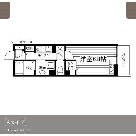
小田急多摩センター駅→（小田急多摩線12分）→新百合ヶ丘
東京都立大学(日野キャンパス)
バス
駅（６分）→（小田急線7分）→町田駅
32分
京王多摩センター駅→（京王相模原線9分）→橋本駅（5分）
町田調理師専門学校
電車
→（横浜線11分）→八王子駅/「八王子駅北口」（10分）
18分
→（京王バス11分）→「大和田坂上」停
小田急多摩センター駅→（小田急多摩線12分）→新百合ヶ丘
駅（６分）→（小田急線7分）→町田駅
フェリシアこども短期大学
バス
40分
立川市立看護専門学校
電車
小田急多摩センター駅→（小田急多摩線10分）→新百合ヶ丘
22分
駅（8分）→（小田急線4分）→鶴川駅（8分）→（神奈川中
多摩センター駅→（多摩モノレール22分）→立川南駅
央交通13分）→「フェリシア子供短期大学」停
大原簿記法律専門学校立川校
東京都立大学(南大沢キャンパス)
電車
電車
22分
4分
多摩センター駅→（多摩モノレール22分）→立川南駅
京王多摩センター駅→（京王相模原線4分）→南大沢駅
東京アカデミー(立川校)
ヤマザキ動物看護大学(南大沢キャンパス)
電車
電車
22分
4分
Aタイプ
多摩センター駅→（多摩モノレール22分）→立川南駅
京王多摩センター駅→（京王相模原線4分）→南大沢駅
1K 25㎡〜25㎡