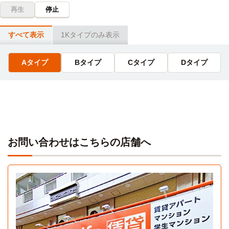
立川美術学院
日本映画大学(新百合ヶ丘キャンパス)
電車
電車
再生
停止
22分
10分
多摩センター駅→（多摩モノレール22分）→立川南駅
小田急多摩センター駅→（小田急多摩線13分）→新百合ヶ丘
すべて表示
1Kタイプのみ表示
駅
河合塾(立川校)
電車
24分
昭和音楽大学短期大学部(南校舎)
Aタイプ
Bタイプ
Cタイプ
Dタイプ
電車
10分
多摩センター駅駅→（多摩都市モノレール線24分）→立川北
駅
小田急多摩センター駅→（小田急多摩線13分）→新百合ヶ丘
駅
関東柔道整復専門学校
電車
24分
日本映画大学(白山キャンパス)
電車
10分
多摩センター駅→（多摩都市モノレール線24分）→立川北駅
小田急多摩センター駅→（小田急多摩線13分）→新百合ヶ丘
お問い合わせはこちらの店舗へ
駅
東京立川こども専門学校
電車
24分
多摩センター駅→（多摩都市モノレール線24分）→立川北駅
東京ビューティー＆ブライダル専門学校
電車
Aタイプ
24分
1K 25㎡〜25㎡
多摩センター駅→（多摩都市モノレール線24分）→立川北駅