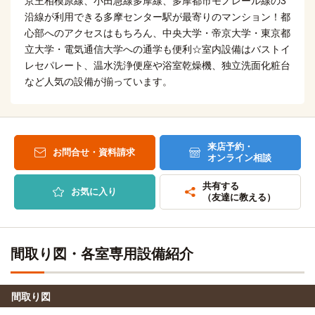
京王相模原線、小田急線多摩線、多摩都市モノレール線の3
自転車
(約3.0km)
東邦歯科医療専門学校
20分
沿線が利用できる多摩センター駅が最寄りのマンション！都
(約4.7km)
または、京王多摩センター駅→（京王相模原線3分）→ 京王
心部へのアクセスはもちろん、中央大学・帝京大学・東京都
永山駅／永山駅（10分）→（スクールバス10分）
多摩センター駅→（多摩モノレール13分）→高幡不動駅（11
立大学・電気通信大学への通学も便利☆室内設備はバストイ
分）→（京王線2分）→百草園駅
自転車
レセパレート、温水洗浄便座や浴室乾燥機、独立洗面化粧台
帝京大学短期大学(八王子キャンパス)
13分
など人気の設備が揃っています。
(約3.1km)
神奈川経済専門学校
電車
10分
「多摩センター」→（京王バス15分）→「帝京大学構内」停
京王多摩センター駅→（京王相模原線11分）→橋本駅
自転車
大妻女子大学・短期大学部(多摩キャンパス)
14分
来店予約・
(約3.5km)
相模原調理師専門学校
電車
お問合せ・資料請求
オンライン相談
13分
自転車
杉野服飾大学(日野キャンパス)
17分
京王多摩センター駅→（京王相模原線10分）→橋本駅（11
共有する
(約3.9km)
分）→（JR横浜線3分）→相模原駅
お気に入り
（友達に教える）
自転車
杉野服飾大学短期大学部(日野キャンパス)
17分
町田福祉保育専門学校
電車
(約3.9km)
18分
「多摩センター」→（バス10分）→「百草団地南」停
間取り図・各室専用設備紹介
小田急多摩センター駅→（小田急多摩線12分）→新百合ヶ丘
駅（６分）→（小田急線7分）→町田駅
国士舘大学(町田キャンパス)
バス
20分
間取り図
町田美容専門学校
電車
「多摩センター」→（神奈川中央交通20分）→「井の花」停
18分