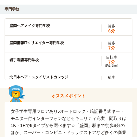
「盛岡」駅→（IGR12分）→「巣子」駅（3分）→（シャトル
バス10分）→「盛岡大学」停
専門学校
自転車
岩手大学
7分
(約1.5km)
盛岡ヘアメイク専門学校
徒歩
6分
旧正門
盛岡情報ITクリエイター専門学校
徒歩
自転車
岩手医科大学(内丸キャンパス)
7分
10分
(約2.3km)
自転車
岩手看護専門学校
7分
岩手大学(大学院)
徒歩
(約1.6km)
20分
北日本ヘア・スタイリストカレッジ
徒歩
岩手医科大学(矢巾キャンパス)
電車
8分
12分
北日本医療福祉専門学校
盛岡→（JR東北本線12分）→矢幅
徒歩
オススメポイント
9分
岩手県立産業技術短期大学校(矢巾キャンパス)
電車
女子学生専用フロアあり♪オートロック・暗証番号式キー・
北日本ハイテクニカルクッキングカレッジ
徒歩
12分
9分
モニター付インターフォンなどセキュリティ充実！間取りは
盛岡→（JR東北本線12分）→矢幅
1K・1Rで8タイプから選べます☆「盛岡」駅まで徒歩8分の
上野法律ビジネス専門学校
徒歩
ほか、スーパー・コンビニ・ドラッグストアなど多くの商業
13分
盛岡大学短期大学部
バス＋電車