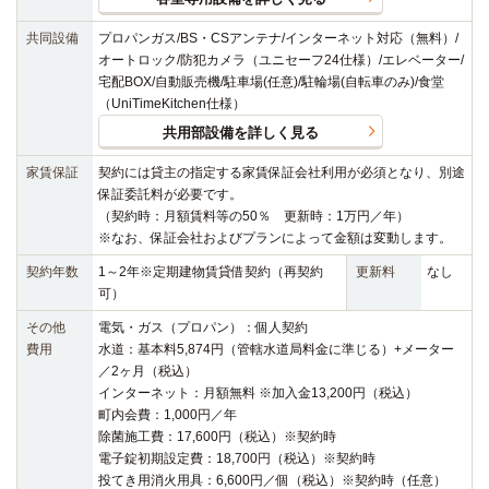
共同設備
プロパンガス/BS・CSアンテナ/インターネット対応（無料）/
オートロック/防犯カメラ（ユニセーフ24仕様）/エレベーター/
宅配BOX/自動販売機/駐車場(任意)/駐輪場(自転車のみ)/食堂
（UniTimeKitchen仕様）
共用部設備を詳しく見る
家賃保証
契約には貸主の指定する家賃保証会社利用が必須となり、別途
保証委託料が必要です。
（契約時：月額賃料等の50％ 更新時：1万円／年）
※なお、保証会社およびプランによって金額は変動します。
契約年数
1～2年※定期建物賃貸借契約（再契約
更新料
なし
可）
その他
電気・ガス（プロパン）：個人契約
費用
水道：基本料5,874円（管轄水道局料金に準じる）+メーター
／2ヶ月（税込）
インターネット：月額無料 ※加入金13,200円（税込）
町内会費：1,000円／年
除菌施工費：17,600円（税込）※契約時
電子錠初期設定費：18,700円（税込）※契約時
投てき用消火用具：6,600円／個（税込）※契約時（任意）