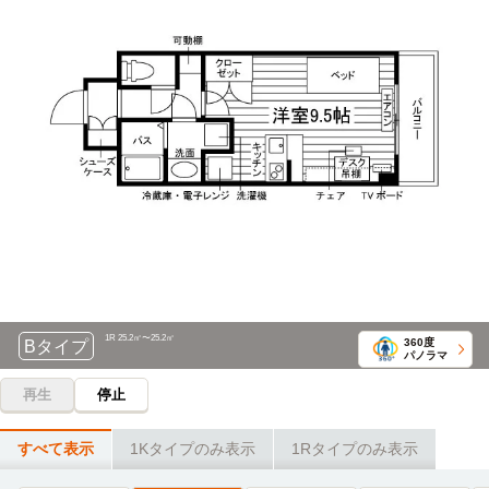
自転車
岩手リハビリテーション学院
7分
(約1.5km)
自転車
専修学校盛岡中央ゼミナール
7分
(約1.6km)
自転車
盛岡第一高等学校
8分
(約1.8km)
自転車
岩手医科大学医療専門学校
13分
(約3.0km)
岩手女子高等学校
その他
18分
1R 25.2㎡〜25.2㎡
360度
Bタイプ
パノラマ
再生
停止
すべて表示
1Kタイプのみ表示
1Rタイプのみ表示