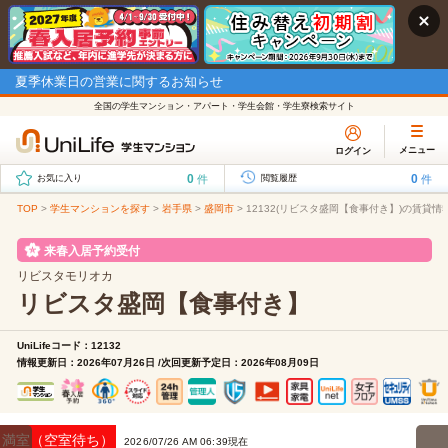
夏季休業日の営業に関するお知らせ
全国の学生マンション・アパート・学生会館・学生寮検索サイト
メニュー
ログイン
0
0
件
件
お気に入り
閲覧履歴
TOP
>
学生マンションを探す
>
岩手県
>
盛岡市
>
12132(リビスタ盛岡【食事付き】)の賃貸情
来春入居予約受付
リビスタモリオカ
リビスタ盛岡【食事付き】
UniLifeコード：12132
情報更新日：2026年07月26日 /次回更新予定日：2026年08月09日
満室（空室待ち）
2026/07/26 AM 06:39現在