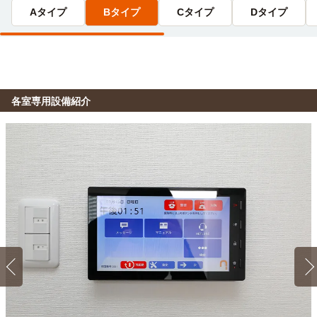
Aタイプ
Bタイプ
Cタイプ
Dタイプ
各室専用設備紹介
1K 25.2㎡〜25.2㎡
1R 25.2㎡〜25.2㎡
360
Aタイプ
Bタイプ
パノ