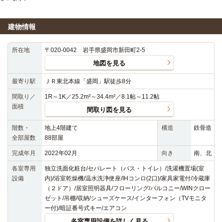
建物情報
所在地
〒020-0042 岩手県盛岡市新田町2-5
地図を見る
最寄り駅
ＪＲ東北本線「盛岡」駅徒歩8分
間取り／
1R～1K／25.2m²～34.4m²／8.1帖～11.2帖
面積
間取り図を見る
階数・
地上4階建て
構造
鉄骨造
全部屋数
88部屋
完成年月
2022年02月
向き
南、北
各室専用
独立洗面化粧台/セパレート（バス・トイレ）/洗濯機置場(室
設備
内)/浴室乾燥機/温水洗浄便座/IHコンロ(2口)/家具家電付/冷蔵庫
（２ドア）/居室照明器具/フローリング/バルコニー/WINクロー
ゼット/吊棚/収納/シューズケース/インターフォン（TVモニタ
ー付)/暗証番号式キー/エアコン
各室専用設備を詳しく見る