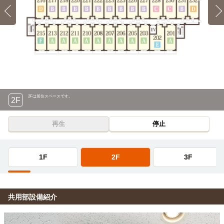
2Fは居住スペースです。
2F
再生
停止
1F
2F
3F
共用部設備紹介