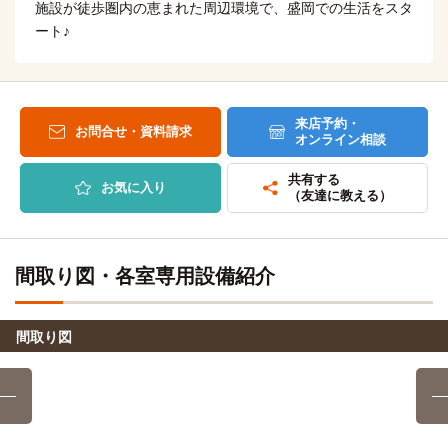
施設が徒歩圏内の恵まれた周辺環境で、盛岡での生活をスタ
25分
盛岡ペットワールド専門学校
徒歩
ート♪
「盛岡」駅→（IGR12分）→「巣子」駅（3分）→（シャトル
13分
バス10分）→「盛岡大学」停
自転車
盛岡情報ビジネス＆デザイン専門学校
7分
岩手県立大学(大学院)
(約1.5km)
その他
136分
来店予約・
お問合せ・資料請求
自転車
オンライン相談
盛岡外語観光＆ブライダル専門学校
7分
(約1.6km)
共有する
お気に入り
自転車
（友達に教える）
盛岡医療福祉スポーツ専門学校
7分
(約1.7km)
自転車
盛岡医療大学校
7分
間取り図・各室専用設備紹介
(約1.5km)
自転車
盛岡公務員法律専門学校
8分
(約1.8km)
間取り図
自転車
菜園調理師専門学校
8分
(約1.9km)
大原ビジネス公務員専門学校盛岡校
徒歩
7分