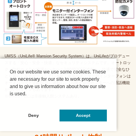
UMSS（UniLife® Mansion Security System）は、UniLifeがプロデュー
スする「安心・安全・快適」なセキュリティシステムです。オートロッ
ク・防犯カメラが管理センターと24時間365日連動し、快適で安全なひ
On our website we use some cookies. These
とり暮らしをサポートしています。居室のモニター付インターフォンは
are necessary for our site to work properly
オートロックと宅配BOXに連動し、110番や管理センターへの通話機能
and to give us information about how our site
がついたタイプもあります。
is used.
※UMSS-FEには非接触入館システムあり。
Deny
Accept