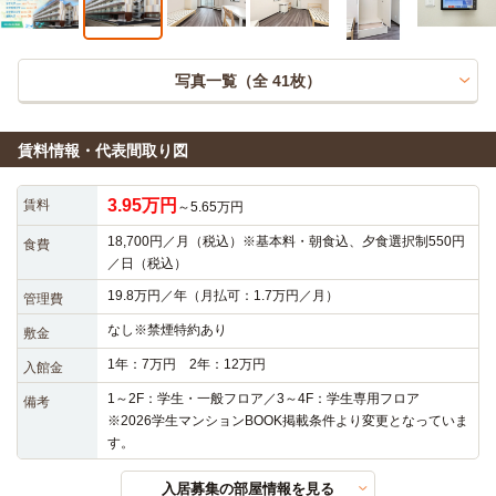
写真一覧（全
41
枚）
賃料情報・代表間取り図
3.95万円
賃料
～5.65万円
18,700円／月（税込）※基本料・朝食込、夕食選択制550円
食費
／日（税込）
19.8万円／年（月払可：1.7万円／月）
管理費
なし※禁煙特約あり
敷金
1年：7万円 2年：12万円
入館金
1～2F：学生・一般フロア／3～4F：学生専用フロア

備考
※2026学生マンションBOOK掲載条件より変更となっていま
す。
入居募集の部屋情報を見る