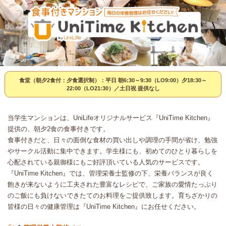
食堂（朝夕2食付：夕食選択制）：平日 朝6:30～9:30（LO9:00）夕18:30～
22:00（LO21:30）／土日祝 提供なし
当学生マンションは、UniLifeオリジナルサービス『UniTime Kitchen』
提供の、朝夕2食の食事付きです。
食事付きだと、日々の面倒な食材の買い出しや調理の手間が省け、勉強
やサークル活動に集中できます。学生様にも、初めてのひとり暮らしを
心配されている親御様にもご好評頂いている人気のサービスです。
『UniTime Kitchen』では、管理栄養士監修の下、栄養バランスが良く
飽きが来ないように工夫された豊富なレシピで、ご家族の愛情たっぷり
のご飯にも負けないできたてのお料理をご提供致します。育ちざかりの
皆様の日々の健康管理は『UniTime Kitchen』にお任せください。