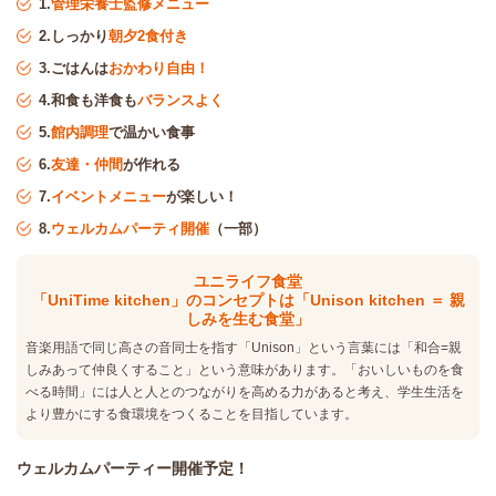
1.
管理栄養士監修メニュー
2.しっかり
朝夕2食付き
3.ごはんは
おかわり自由！
4.和食も洋食も
バランスよく
5.
館内調理
で温かい食事
6.
友達・仲間
が作れる
7.
イベントメニュー
が楽しい！
8.
ウェルカムパーティ開催
（一部）
ユニライフ食堂
「UniTime kitchen」のコンセプトは「Unison kitchen ＝ 親
しみを生む食堂」
音楽用語で同じ高さの音同士を指す「Unison」という言葉には「和合=親
しみあって仲良くすること」という意味があります。「おいしいものを食
べる時間」には人と人とのつながりを高める力があると考え、学生生活を
より豊かにする食環境をつくることを目指しています。
ウェルカムパーティー開催予定！