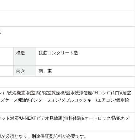
帖
構造
鉄筋コンクリート造
向き
南、東
/洗濯機置場(室内)/浴室乾燥機/温水洗浄便座/IHコンロ(1口)/居室
ズケース/収納/インターフォン/ダブルロックキー/エアコン/個別給
ーネット対応/U-NEXTビデオ見放題(無料体験)/オートロック/防犯カメ
用が必須となり、別途保証委託料が必要です。