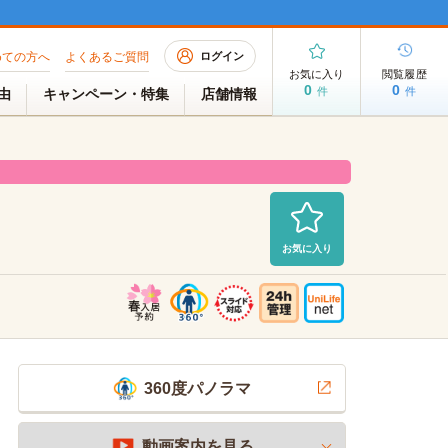
めての方へ
よくあるご質問
ログイン
お気に入り
閲覧履歴
0
0
件
件
理由
キャンペーン・特集
店舗情報
お気に入り
室（空室待ち）
2026/08/05 AM 06:40現在
360度パノラマ
動画案内を見る