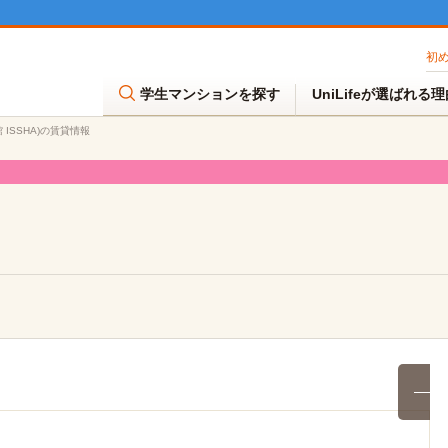
初
学生マンションを探す
UniLifeが選ばれる
館 ISSHA)の賃貸情報
満