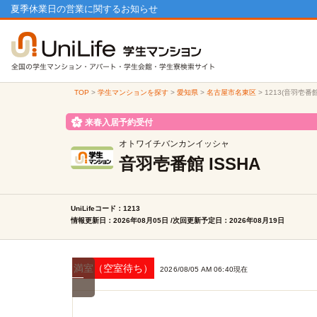
夏季休業日の営業に関するお知らせ
TOP
>
学生マンションを探す
>
愛知県
>
名古屋市名東区
>
1213(音羽壱番
来春入居予約受付
オトワイチバンカンイッシャ
音羽壱番館 ISSHA
UniLifeコード：1213
情報更新日：2026年08月05日 /次回更新予定日：2026年08月19日
満室（空室待ち）
2026/08/05 AM 06:40現在