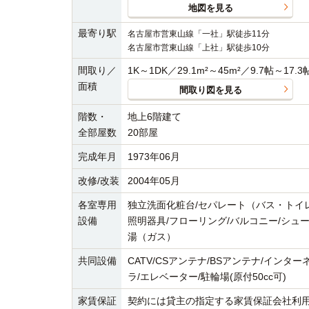
地図を見る
最寄り駅
名古屋市営東山線「一社」駅徒歩11分
名古屋市営東山線「上社」駅徒歩10分
間取り／
1K～1DK／29.1m²～45m²／9.7帖～17.3
面積
間取り図を見る
階数・
地上6階建て
全部屋数
20部屋
完成年月
1973年06月
改修/改装
2004年05月
各室専用
独立洗面化粧台/セパレート（バス・トイレ）
設備
照明器具/フローリング/バルコニー/シュー
湯（ガス）
共同設備
CATV/CSアンテナ/BSアンテナ/インタ
ラ/エレベーター/駐輪場(原付50cc可)
家賃保証
契約には貸主の指定する家賃保証会社利