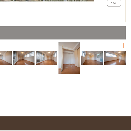
1
/
28