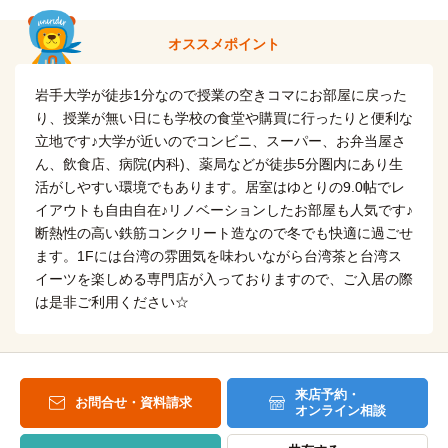
(約1.8km)
自転車
盛岡公務員法律専門学校
オススメポイント
8分
(約1.9km)
自転車
岩手大学が徒歩1分なので授業の空きコマにお部屋に戻った
盛岡医療大学校
10分
(約2.3km)
り、授業が無い日にも学校の食堂や購買に行ったりと便利な
立地です♪大学が近いのでコンビニ、スーパー、お弁当屋さ
自転車
盛岡医療福祉スポーツ専門学校
11分
ん、飲食店、病院(内科)、薬局などが徒歩5分圏内にあり生
(約2.6km)
活がしやすい環境でもあります。居室はゆとりの9.0帖でレ
上野法律ビジネス専門学校
その他
イアウトも自由自在♪リノベーションしたお部屋も人気です♪
17分
断熱性の高い鉄筋コンクリート造なので冬でも快適に過ごせ
ます。1Fには台湾の雰囲気を味わいながら台湾茶と台湾ス
盛岡ヘアメイク専門学校
その他
イーツを楽しめる専門店が入っておりますので、ご入居の際
22分
は是非ご利用ください☆
菜園調理師専門学校
その他
28分
盛岡外語観光＆ブライダル専門学校
その他
28分
来店予約・
お問合せ・資料請求
オンライン相談
専修学校盛岡中央ゼミナール
その他