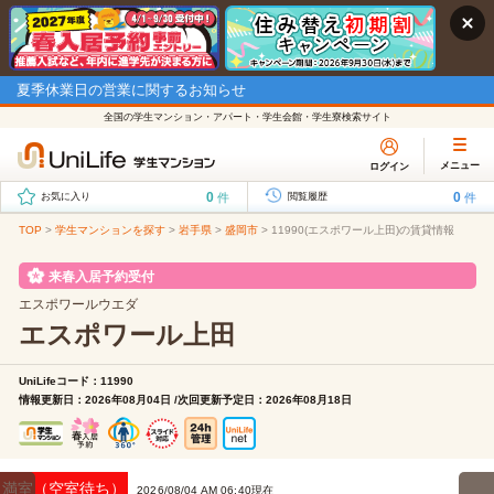
夏季休業日の営業に関するお知らせ
全国の学生マンション・アパート・学生会館・学生寮検索サイト
メニュー
ログイン
0
0
件
件
お気に入り
閲覧履歴
TOP
>
学生マンションを探す
>
岩手県
>
盛岡市
>
11990(エスポワール上田)の賃貸情報
来春入居予約受付
エスポワールウエダ
エスポワール上田
UniLifeコード：11990
情報更新日：2026年08月04日 /次回更新予定日：2026年08月18日
満室（空室待ち）
2026/08/04 AM 06:40現在