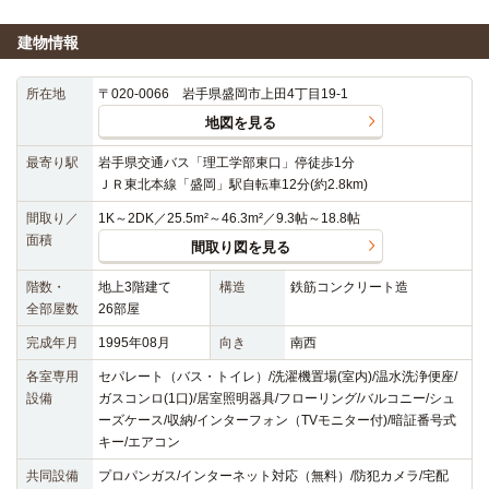
建物情報
所在地
〒020-0066 岩手県盛岡市上田4丁目19-1
地図を見る
最寄り駅
岩手県交通バス「理工学部東口」停徒歩1分
ＪＲ東北本線「盛岡」駅自転車12分(約2.8km)
間取り／
1K～2DK／25.5m²～46.3m²／9.3帖～18.8帖
面積
間取り図を見る
階数・
地上3階建て
構造
鉄筋コンクリート造
全部屋数
26部屋
完成年月
1995年08月
向き
南西
各室専用
セパレート（バス・トイレ）/洗濯機置場(室内)/温水洗浄便座/
設備
ガスコンロ(1口)/居室照明器具/フローリング/バルコニー/シュ
ーズケース/収納/インターフォン（TVモニター付)/暗証番号式
キー/エアコン
共同設備
プロパンガス/インターネット対応（無料）/防犯カメラ/宅配