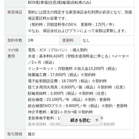
BOX/駐車場(任意)/駐輪場(自転車のみ)
家賃保証
契約には貸主の指定する家賃保証会社利用が必須となり、別途
保証委託料が必要です。
（契約時：月額賃料等の50％ 更新時：1万円／年）
※なお、保証会社およびプランによって金額は変動します。
契約年数
1年
更新料
なし
その他
電気・ガス（プロパン）：個人契約
費用
水道：基本料6,424円（管轄水道局料金に準じる）+メーター
／2ヶ月（税込）
インターネット：月額無料 ※加入金13,200円（税込）
除菌施工費：17,600円（税込）※契約時
電子錠初期設定費：18,700円（税込）※契約時
投てき用消火用具：6,600円／個（税込）※契約時（任意）
駐輪登録料：3,300円（税込）※契約時（任意）
総合補償：23,100円／年（税込）※契約・更新時
総合補償OVOプラス：9,900円／年（税込）※契約・更新時
仲介手数料：家賃1ヶ月分+税 ※契約時
更新事務手数料：16,500円（税込）※更新時
続きを読む
基本清掃料：50,600円～67,100円（税込）※契約時
取引態様
媒介