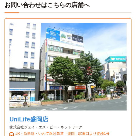
お問い合わせはこちらの店舗へ
Aタイプ
Bタイプ
1K 25.5㎡〜25.5㎡
2DK 46.3㎡〜46.3㎡
UniLife盛岡店
株式会社ジェイ・エス・ビー・ネットワーク
JR・新幹線・いわて銀河鉄道「盛岡」駅東口より徒歩1分