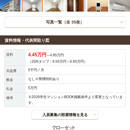
写真一覧（全
35
枚）
賃料情報・代表間取り図
4.45万円
賃料
～4.95万円
（2DKタイプ：6.55万円～6.65万円）
5千円／月
共益費
なし※禁煙特約あり
敷金
5万円
礼金
※2026学生マンションBOOK掲載条件より変更となっていま
備考
す。
入居募集の部屋情報を見る