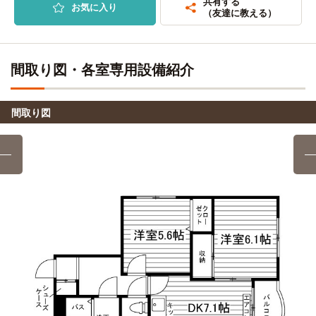
30分
共有する
お気に入り
（友達に教える）
岩手医科大学医療専門学校
その他
31分
間取り図・各室専用設備紹介
岩手女子高等学校
その他
31分
間取り図