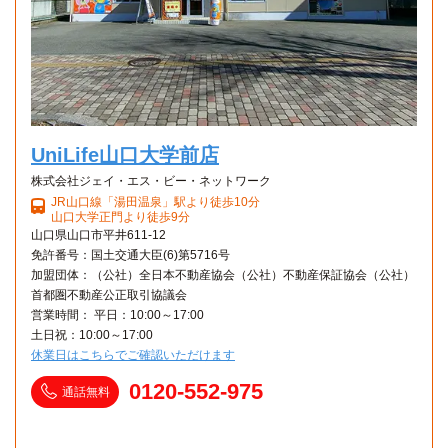
UniLife山口大学前店
株式会社ジェイ・エス・ビー・ネットワーク
JR山口線「湯田温泉」駅より徒歩10分
山口大学正門より徒歩9分
山口県山口市平井611-12
免許番号：国土交通大臣(6)第5716号
加盟団体：（公社）全日本不動産協会（公社）不動産保証協会（公社）
首都圏不動産公正取引協議会
営業時間： 平日：10:00～17:00
土日祝：10:00～17:00
休業日はこちらでご確認いただけます
0120-552-975
通話無料