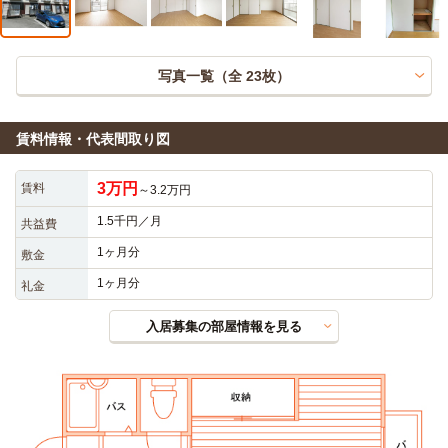
写真一覧（全
23
枚）
賃料情報・代表間取り図
3万円
賃料
～3.2万円
1.5千円／月
共益費
1ヶ月分
敷金
1ヶ月分
礼金
入居募集の部屋情報を見る