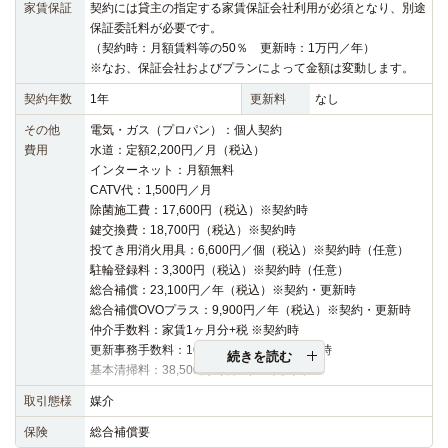
家賃保証
契約には貸主の指定する家賃保証会社利用が必須となり、別途
保証委託料が必要です。
（契約時：月額賃料等の50％ 更新時：1万円／年）
※なお、保証会社およびプランによって金額は変動します。
契約年数
1年
更新料
なし
その他
電気・ガス（プロパン）：個人契約
費用
水道：定額2,200円／月（税込）
インターネット：月額無料
CATV代：1,500円／月
除菌施工費：17,600円（税込）※契約時
鍵交換費：18,700円（税込）※契約時
投てき用消火用具：6,600円／個（税込）※契約時（任意）
駐輪登録料：3,300円（税込）※契約時（任意）
総合補償：23,100円／年（税込）※契約・更新時
総合補償OVOプラス：9,900円／年（税込）※契約・更新時
仲介手数料：家賃1ヶ月分+税 ※契約時
更新事務手数料：16,500円（税込）※更新時
続きを読む
基本清掃料：38,500円（税込）※契約時
取引態様
媒介
保険
総合補償要