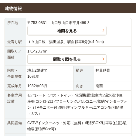
建物情報
所在地
〒753-0831 山口県山口市平井499-3
地図を見る
最寄り駅
ＪＲ山口線「湯田温泉」駅自転車8分(約1.9km)
間取り／
1K／23.7m²
面積
間取り図を見る
階数・
地上2階建て
構造
軽量鉄骨
全部屋数
10部屋
完成年月
1982年03月
向き
南西
各室専用
セパレート（バス・トイレ）/洗濯機置場(室内)/温水洗浄便
設備
座/IHコンロ(2口)/フローリング/バルコニー/収納/インターフォ
ン（TVモニター付)/防犯ディンプルキー/エアコン/個別給湯
（ガス）
共同設備
CATV/インターネット対応（無料）/宅配BOX/駐車場(任意)/駐
輪場(原付50cc可)