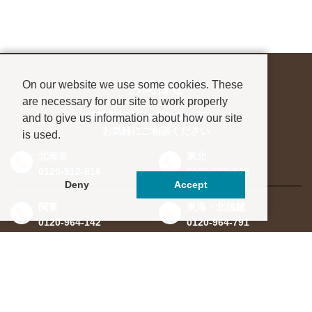
On our website we use some cookies. These
お問合せ
are necessary for our site to work properly
進学先が決まっていない方も、
and to give us information about how our site
お気軽にご相談ください
is used.
北海道
東北
0120-912-816
0120-956-543
Deny
Accept
関東
東海・北信越
0120-964-142
0120-964-791
京都・滋賀
大阪・兵庫
0120-952-924
0120-351-830
中国・四国
九州・沖縄