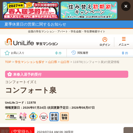
夏季休業日の営業に関するお知らせ
全国の学生マンション・アパート・学生会館・学生寮検索サイト
メニュー
ログイン
0
0
件
件
お気に入り
閲覧履歴
TOP
>
学生マンションを探す
>
山口県
>
山口市
>
11978(コンフォート泉)の賃貸情報
来春入居予約受付
コンフォートイズミ
コンフォート泉
UniLifeコード：11978
情報更新日：2026年07月24日 /次回更新予定日：2026年08月07日
満室（空室待ち）
2026/07/24 AM 06:39現在