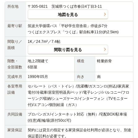
所在地
〒305-0821 茨城県つくば市春日4丁目3-11
地図を見る
最寄り駅
筑波大学循環バス「平砂学生宿舎前」停徒歩7分
つくばエクスプレス「つくば」駅自転車11分(約2.5km)
間取り／
1K／24.7m²／7.4帖
面積
間取り図を見る
階数・
地上2階建て
構造
軽量鉄骨
全部屋数
6部屋
完成年月
1990年05月
向き
南
各室専用
セパレート（バス・トイレ）/洗濯機/ガスコンロ(持込)/家具家
設備
電付/冷蔵庫/居室照明器具/ベッド/電子レンジ/バルコニー/フロ
ーリング/収納/シューズケース/インターフォン（TVモニター
付)/エアコン/個別給湯（ガス）
共同設備
プロパンガス/インターネット対応（無料）/宅配BOX/駐車場
(任意)/駐輪場(原付50cc可)
家賃保証
契約には貸主の指定する家賃保証会社利用が必須となり、別途
保証委託料が必要です。