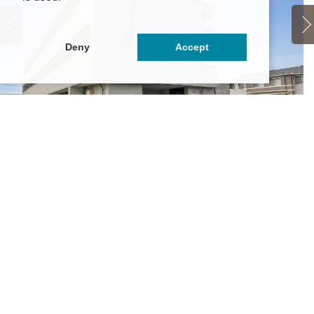
Deny
Accept
elene（セレーネ）
5.85万円
～6.35万円
城県つくば市さくらの森1-10
くバス「さくらの森」停徒歩5分
くばエクスプレス「つくば」駅 自転車16分(約3.8km)
学
茨
関