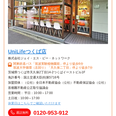
UniLifeつくば店
株式会社ジェイ・エス・ビー・ネットワーク
関東鉄道バス「筑波実験植物園前」停より徒歩6分
筑波大学循環（左回り）「天久保二丁目」停より徒歩7分
茨城県つくば市天久保2丁目14-2つくばイーストビル1F
免許番号：国土交通大臣(6)第5716号
加盟団体：（公社）全日本不動産協会（公社）不動産保証協会（公社）
首都圏不動産公正取引協議会
営業時間： 平日：10:00～17:00
土日祝：10:00～17:00
休業日はこちらでご確認いただけます
0120-953-912
通話無料