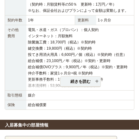
（契約時：月額賃料等の50％ 更新時：1万円／年）
※なお、保証会社およびプランによって金額は変動します。
契約年数
1年
更新料
1ヶ月分
その他
電気・水道・ガス（プロパン）：個人契約
費用
インターネット：月額無料
除菌施工費：18,700円（税込）※契約時
鍵交換費：19,800円（税込）※契約時
投てき用消火用具：6,600円／個（税込）※契約時（任意）
総合補償：23,100円／年（税込）※契約・更新時
総合補償OVOプラス：9,900円／年（税込）※契約・更新時
仲介手数料：家賃1ヶ月分+税 ※契約時
更新事務手数料：19,800円（税込）※更新時
続きを読む
基本清掃料：53,900円（税込）※契約時
取引態様
媒介
保険
総合補償要
入居募集中の部屋情報