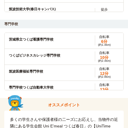
筑波技術大学(春日キャンパス)
徒歩
3分
専門学校
筑波技術大学(大学院)
徒歩
3分
自転車
自転車
茨城県立つくば看護専門学校
筑波技術大学(天久保キャンパス)
6分
8分
(約1.4km)
(約1.8km)
自転車
つくばビジネスカレッジ専門学校
10分
(約2.4km)
自転車
筑波医療福祉専門学校
12分
(約2.8km)
自転車
専門学校つくば自動車大学校
13分
(約2.9km)
オススメポイント
多くの学生さんや保護者様の二ーズにお応えし、当物件の近
隣にある学生会館 Uni E’meal つくば春日」の【UniTime