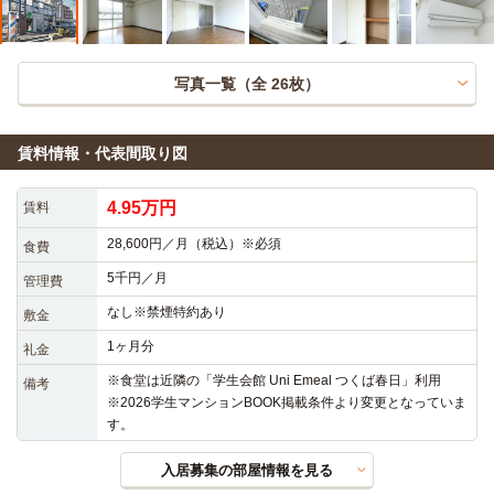
写真一覧（全
26
枚）
賃料情報・代表間取り図
4.95万円
賃料
28,600円／月（税込）※必須
食費
5千円／月
管理費
なし※禁煙特約あり
敷金
1ヶ月分
礼金
※食堂は近隣の「学生会館 Uni Emeal つくば春日」利用

備考
※2026学生マンションBOOK掲載条件より変更となっていま
す。
入居募集の部屋情報を見る