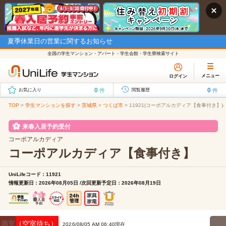
夏季休業日の営業に関するお知らせ
全国の学生マンション・アパート・学生会館・学生寮検索サイト
メニュー
ログイン
0
0
件
件
お気に入り
閲覧履歴
TOP
>
学生マンションを探す
>
茨城県
>
つくば市
>
11921(コーポアルカディア【食事付き】
来春入居予約受付
コーポアルカディア
コーポアルカディア【食事付き】
UniLifeコード：11921
情報更新日：2026年08月05日 /次回更新予定日：2026年08月19日
満室（空室待ち）
2026/08/05 AM 06:40現在