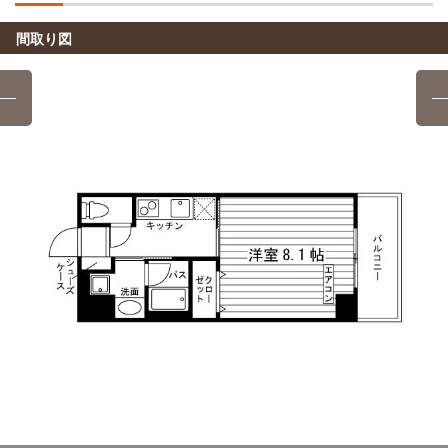
錦糸町→（JR総武線8分）→御茶ノ水
東京みらいAI&IT専門学校
バス
28分
間取り図
自転車
情報経営イノベーション専門職大学
太平二丁目→（バス28分）→湯島四丁目
7分
(約1.6km)
錦糸町→（東京メトロ半蔵門線2分）→押上
スポーツ健康医療専門学校
電車
2分
聖路加国際大学
バス
錦糸町→（JR総武線2分）→両国
15分
錦糸町→（都営バス15分）→築地駅前
東京医学技術専門学校
電車
2分
日本薬科大学(お茶の水キャンパス)
電車
錦糸町→（JR総武線2分）→両国
8分
錦糸町→（JR総武線8分）→御茶ノ水
ヒューマンアカデミー(秋葉原校)
電車
4分
東京都立大学(晴海キャンパス)
電車
錦糸町→(中央・総武線各停4分)→浅草橋
8分
錦糸町→（東京メトロ半蔵門線4分）→清澄白河→（都営大江
SAK University(秋葉原キャンパス)
電車
戸線4分）→月島
7分
錦糸町→（JR総武線7分）→秋葉原
上野学園短期大学(上野キャンパス)
電車
9分