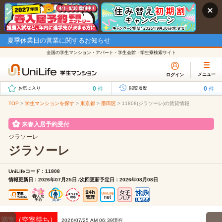
夏季休業日の営業に関するお知らせ
全国の学生マンション・アパート・学生会館・学生寮検索サイト
メニュー
ログイン
0
0
件
件
お気に入り
閲覧履歴
TOP
>
学生マンションを探す
>
東京都
>
墨田区
>
11808(ジラソーレ)の賃貸情報
来春入居予約受付
ジラソーレ
ジラソーレ
UniLifeコード：11808
情報更新日：2026年07月25日 /次回更新予定日：2026年08月08日
満室（空室待ち）
2026/07/25 AM 06:39現在