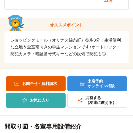
12分
線4分）→後楽園
【立志舎】東京法律公務員専門学校
徒歩
明治大学(駿河台キャンパス)
電車
12分
10分
オススメポイント
自転車
錦糸町→（JR総武線10分）→御茶ノ水
専門学校読売自動車大学校
6分
(約1.3km)
ショッピングモール（オリナス錦糸町）徒歩3分！生活便利
専修大学(神田キャンパス)
電車
自転車6分（約1,300m）
17分
な立地＆全室南向きの学生マンションです♪オートロック・
自転車
防犯カメラ・暗証番号式キーなどの設備で防犯も◎
錦糸町→（東京メトロ半蔵門線17分）→神保町
東京服装文化学院
6分
(約1.3km)
日本大学(法学部)
電車
自転車6分（約1,300m）
12分
自転車
錦糸町→（JR総武線12分）→水道橋
来店予約・
東京環境工科専門学校
お問合せ・資料請求
6分
オンライン相談
(約1.3km)
上智大学(四谷キャンパス)
電車
自転車6分（約1,300m）
共有する
18分
お気に入り
（友達に教える）
自転車
錦糸町→（JR総武線18分）→四ツ谷
東京情報デザイン専門職大学
17分
(約1.5km)
順天堂大学(本郷・お茶の水キャンパス)
電車
自転車17分（約4,000ｍ）
間取り図・各室専用設備紹介
8分