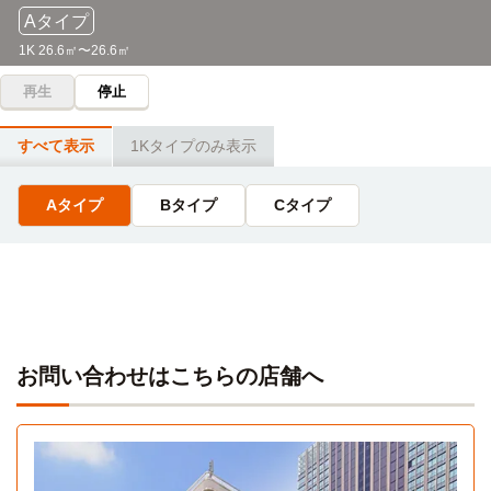
お茶の水はりきゅう専門学校
電車
Aタイプ
錦糸町→（JR総武線6分）→秋葉原→（JR山手線3分）→上
8分
野
1K 26.6㎡〜26.6㎡
錦糸町→（JR総武線8分）→御茶ノ水
再生
停止
東京海洋大学(越中島キャンパス)
電車
東京医療秘書福祉&IT専門学校
電車
9分
8分
錦糸町→（東京メトロ半蔵門線4分）→清澄白河（3分）
すべて表示
1Kタイプのみ表示
錦糸町→（JR総武線8分）→御茶ノ水
→（都営大江戸線2分）→門前仲町
Aタイプ
Bタイプ
Cタイプ
駿台予備学校(お茶の水校)
電車
東京藝術大学(大学院（上野キャンパス）)
電車
8分
9分
錦糸町→（JR総武線8分）→御茶ノ水
錦糸町→（JR総武線6分）→秋葉原→（JR山手線3分）→上
野
東京スイーツ＆カフェ専門学校
電車
8分
東京藝術大学(上野キャンパス)
電車
9分
錦糸町→（JR総武線8分）→御茶ノ水
お問い合わせはこちらの店舗へ
錦糸町→（JR総武線6分）→秋葉原→（JR山手線3分）→上
野
デジタルハリウッド(東京本校)
電車
8分
東京科学大学（旧称：東京医科歯科大学）(湯島キャン
錦糸町→（JR総武線8分）→御茶ノ水
パス)
電車
10分