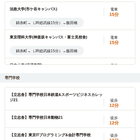
法政大学(市ケ谷キャンパス)
電車
15分
錦糸町→（JR総武線15分）→飯田橋
東京理科大学(神楽坂キャンパス・富士見校舎)
電車
15分
錦糸町→（JR総武線15分）→飯田橋
日本大学(経済学部)
電車
13分
専門学校
錦糸町→（JR総武線13分）→水道橋
大妻女子大学・短期大学部(千代田キャンパス)
電車
【立志舎】専門学校日本鉄道&スポーツビジネスカレッ
14分
ジ21
徒歩
12分
錦糸町→（JR総武線14分）→市ヶ谷
【立志舎】専門学校日本動物21
徒歩
中央大学(後楽園キャンパス)
電車
12分
12分
【立志舎】東京ITプログラミング&会計専門学校
錦糸町→（JR総武線8分）→御茶ノ水→（東京メトロ丸ノ内
徒歩