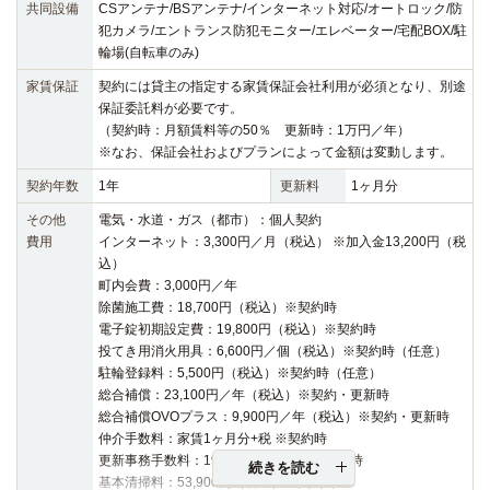
共同設備
CSアンテナ/BSアンテナ/インターネット対応/オートロック/防
犯カメラ/エントランス防犯モニター/エレベーター/宅配BOX/駐
輪場(自転車のみ)
家賃保証
契約には貸主の指定する家賃保証会社利用が必須となり、別途
保証委託料が必要です。
（契約時：月額賃料等の50％ 更新時：1万円／年）
※なお、保証会社およびプランによって金額は変動します。
契約年数
1年
更新料
1ヶ月分
その他
電気・水道・ガス（都市）：個人契約
費用
インターネット：3,300円／月（税込） ※加入金13,200円（税
込）
町内会費：3,000円／年
除菌施工費：18,700円（税込）※契約時
電子錠初期設定費：19,800円（税込）※契約時
投てき用消火用具：6,600円／個（税込）※契約時（任意）
駐輪登録料：5,500円（税込）※契約時（任意）
総合補償：23,100円／年（税込）※契約・更新時
総合補償OVOプラス：9,900円／年（税込）※契約・更新時
仲介手数料：家賃1ヶ月分+税 ※契約時
更新事務手数料：19,800円（税込）※更新時
続きを読む
基本清掃料：53,900円（税込）※契約時