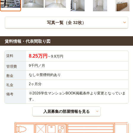
写真一覧（全
32
枚）
賃料情報・代表間取り図
8.25万円
賃料
～9.9万円
9千円／月
管理費
なし※禁煙特約あり
敷金
2ヶ月分
礼金
※2026学生マンションBOOK掲載条件より変更となっていま
備考
す。
入居募集の部屋情報を見る