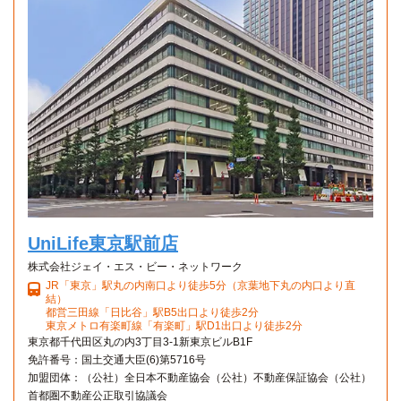
ESPギタークラフト・アカデミー(東京校)
電車
Aタイプ
錦糸町→（JR総武線10分）→御茶ノ水
8分
1K 26.6㎡〜26.6㎡
錦糸町→（JR総武線8分）→御茶ノ水
日本大学(理工学部 駿河台キャンパス／歯学部)
電車
10分
専門学校お茶の水スクール・オブ・ビジネス
電車
錦糸町→（JR総武10分）→御茶ノ水
8分
錦糸町→（JR総武線8分）→御茶ノ水
UniLife東京駅前店
株式会社ジェイ・エス・ビー・ネットワーク
JR「東京」駅丸の内南口より徒歩5分（京葉地下丸の内口より直
結）
都営三田線「日比谷」駅B5出口より徒歩2分
東京メトロ有楽町線「有楽町」駅D1出口より徒歩2分
東京都千代田区丸の内3丁目3-1新東京ビルB1F
免許番号：国土交通大臣(6)第5716号
加盟団体：（公社）全日本不動産協会（公社）不動産保証協会（公社）
首都圏不動産公正取引協議会