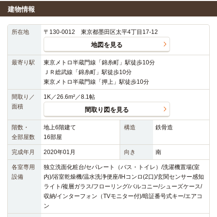
建物情報
所在地
〒130-0012 東京都墨田区太平4丁目17-12
地図を見る
最寄り駅
東京メトロ半蔵門線「錦糸町」駅徒歩10分
ＪＲ総武線「錦糸町」駅徒歩10分
東京メトロ半蔵門線「押上」駅徒歩10分
間取り／
1K／26.6m²／8.1帖
面積
間取り図を見る
階数・
地上6階建て
構造
鉄骨造
全部屋数
16部屋
完成年月
2020年01月
向き
南
各室専用
独立洗面化粧台/セパレート（バス・トイレ）/洗濯機置場(室
設備
内)/浴室乾燥機/温水洗浄便座/IHコンロ(2口)/玄関センサー感知
ライト/複層ガラス/フローリング/バルコニー/シューズケース/
収納/インターフォン（TVモニター付)/暗証番号式キー/エアコ
ン