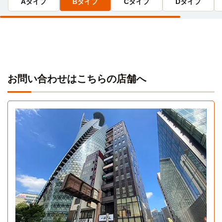
Aタイプ
Bタイプ
Cタイプ
Dタイプ
8分
上小田井→（名鉄犬山線8分）→名鉄名古屋
愛知学院大学(楠元キャンパス)
電車
28分
名古屋医専
上小田井→（地下鉄鶴舞線12分）→伏見（3分）→（地下鉄
電車
8分
東山線13分）→本山
上小田井→（名鉄犬山線8分）→名鉄名古屋
愛知工業大学(本山キャンパス)
電車
お問い合わせはこちらの店舗へ
28分
ヒューマンアカデミー(名古屋校)
電車
8分
上小田井→（地下鉄鶴舞線12分）→伏見（3分）→（地下鉄
東山線13分）→本山
上小田井→（名鉄犬山線8分）→名鉄名古屋
中京大学(名古屋キャンパス)
電車
名古屋こども専門学校
電車
28分
8分
Aタイプ
上小田井→（地下鉄鶴舞線28分）→八事
上小田井→（名鉄犬山線8分）→名鉄名古屋
1R 21.7㎡〜21.7㎡
【立志舎】名古屋動物専門学校
電車
8分
上小田井駅→（名鉄犬山線8分）→名鉄名古屋駅
理学・作業名古屋専門学校
電車