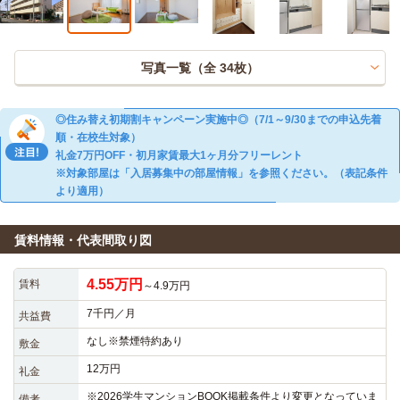
写真一覧（全
34
枚）
◎住み替え初期割キャンペーン実施中◎（7/1～9/30までの申込先着
順・在校生対象）
礼金7万円OFF・初月家賃最大1ヶ月分フリーレント
※対象部屋は「入居募集中の部屋情報」を参照ください。（表記条件
より適用）
賃料情報・代表間取り図
4.55万円
賃料
～4.9万円
7千円／月
共益費
なし※禁煙特約あり
敷金
12万円
礼金
※2026学生マンションBOOK掲載条件より変更となっていま
備考