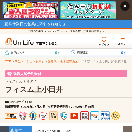
夏季休業日の営業に関するお知らせ
全国の学生マンション・アパート・学生会館・学生寮検索サイト
メニュー
ログイン
0
0
件
件
お気に入り
閲覧履歴
TOP
>
学生マンションを探す
>
愛知県
>
名古屋市西区
>
118(フィスム上小田井)の賃貸情報
来春入居予約受付
フィスムカミオタイ
フィスム上小田井
UniLifeコード：118
情報更新日：2026年07月27日 /次回更新予定日：2026年08月10日
募集中
2026/07/27 AM 06:39現在