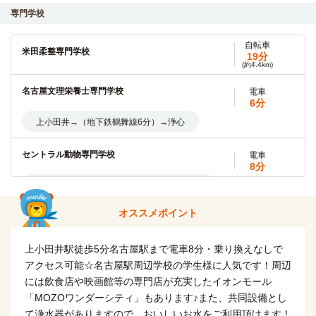
専門学校
上小田井→（名鉄犬山線8分）→名鉄名古屋
自転車
名古屋工業大学
電車
米田柔整専門学校
19分
18分
(約4.4km)
「上小田井」駅→（地下鉄鶴舞線18分）→「鶴舞」駅
名古屋文理栄養士専門学校
電車
6分
愛知学院大学(名城公園キャンパス)
バス
上小田井→（地下鉄鶴舞線6分）→浄心
23分
木曽橋停→（市バス23分）→名城公園停
セントラル動物専門学校
電車
8分
名古屋造形大学
バス
上小田井→（名鉄犬山線8分）→名鉄名古屋
23分
木曽橋→（市バス23分）→名城公園
オススメポイント
国際調理師専門学校名駅校
電車
8分
名古屋外国語大学(名駅キャンパス（サテライト）)
電車
上小田井駅徒歩5分名古屋駅まで電車8分・乗り換えなしで
上小田井→（名鉄犬山線8分）→名鉄名古屋
8分
アクセス可能☆名古屋駅周辺学校の学生様に人気です！周辺
上小田井→（名鉄犬山線8分）→名鉄名古屋
には飲食店や映画館等の専門店が充実したイオンモール
国際医学技術専門学校
電車
8分
「MOZOワンダーシティ」もあります♪また、共同設備とし
名古屋国際工科専門職大学
電車
上小田井→（名鉄犬山線8分）→名鉄名古屋
て浄水器がありますので、おいしいお水をご利用頂けます！
8分