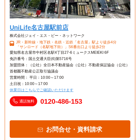
10分
上小田井→（地下鉄鶴舞線10分）→丸の内
UniLife名古屋駅前店
株式会社ジェイ・エス・ビー・ネットワーク
JR・新幹線・地下鉄・名鉄・近鉄「名古屋」駅より徒歩4分
「サンロード（名駅地下街）」S6番出口より徒歩2分
愛知県名古屋市中村区名駅4丁目27-6ミュークスMEIEKI 6F
免許番号：国土交通大臣(6)第5716号
加盟団体：（公社）全日本不動産協会（公社）不動産保証協会（公社）
首都圏不動産公正取引協議会
営業時間： 平日：10:00～17:00
土日祝：10:00～17:00
休業日はこちらでご確認いただけます
0120-486-153
通話無料
お問合せ・資料請求