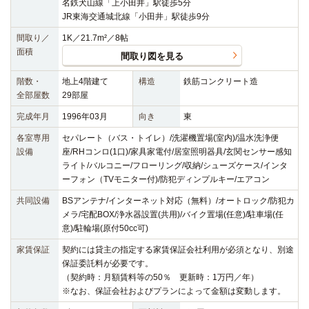
名鉄犬山線「上小田井」駅徒歩5分
JR東海交通城北線「小田井」駅徒歩9分
間取り／
1K／21.7m²／8帖
面積
間取り図を見る
階数・
地上4階建て
構造
鉄筋コンクリート造
全部屋数
29部屋
完成年月
1996年03月
向き
東
各室専用
セパレート（バス・トイレ）/洗濯機置場(室内)/温水洗浄便
設備
座/RHコンロ(1口)/家具家電付/居室照明器具/玄関センサー感知
ライト/バルコニー/フローリング/収納/シューズケース/インタ
ーフォン（TVモニター付)/防犯ディンプルキー/エアコン
共同設備
BSアンテナ/インターネット対応（無料）/オートロック/防犯カ
メラ/宅配BOX/浄水器設置(共用)/バイク置場(任意)/駐車場(任
意)/駐輪場(原付50cc可)
家賃保証
契約には貸主の指定する家賃保証会社利用が必須となり、別途
保証委託料が必要です。
（契約時：月額賃料等の50％ 更新時：1万円／年）
※なお、保証会社およびプランによって金額は変動します。