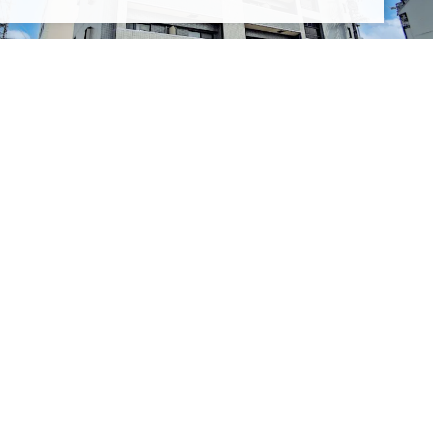
カイコール古井ノ坂
4.65万円
～5.5万円
知県名古屋市千種区千種1丁目23-1
Ｒ中央本線「千種」駅 徒歩12分
古屋市営東山線「千種」駅 徒歩12分
の他最寄り駅あり
Le
愛
Ｊ
名
そ