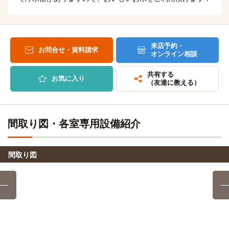
上小田井駅→（名鉄犬山線8分）→名鉄名古屋駅
名古屋未来工科専門学校
電車
8分
国際ファッション専門職大学(名古屋キャンパス)
電車
上小田井→（名鉄犬山線8分）→名鉄名古屋
8分
来店予約・
お問合せ・資料請求
オンライン相談
上小田井→（名鉄犬山線8分）→名鉄名古屋
国際観光専門学校名古屋校
電車
共有する
18分
お気に入り
名古屋商科大学(名古屋キャンパス)
（友達に教える）
電車
上小田井→（地下鉄鶴舞線10分）→丸の内（6分）→（地下
11分
鉄桜通線2分）→国際センター
上小田井→（地下鉄鶴舞線11分）→伏見
間取り図・各室専用設備紹介
代々木アニメーション学院(名古屋校)
電車
愛知みずほ大学・愛知みずほ短期大学
電車
8分
15分
上小田井→（名鉄犬山線8分）→名鉄名古屋
上小田井→（名鉄犬山線15分）→神宮前
間取り図
東海医療科学専門学校
電車
日本福祉大学(東海キャンパス)
電車
8分
17分
上小田井→（名鉄犬山線8分）→名鉄名古屋
上小田井→（名鉄17分）→太田川
名古屋医療秘書福祉＆IT専門学校
電車
名古屋大学(鶴舞キャンパス)
電車
8分
18分