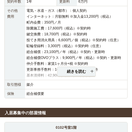
契約年数
1年
更新料
6万円
その他
電気・水道・ガス（都市）：個人契約
費用
インターネット：月額無料 ※加入金13,200円（税込）
町内会費：350円／月
除菌施工費：17,600円（税込）※契約時
鍵交換費：18,700円（税込）※契約時
投てき用消火用具：6,600円／個（税込）※契約時（任意）
駐輪登録料：3,300円（税込）※契約時（任意）
総合補償：23,100円／年（税込）※契約・更新時
総合補償OVOプラス：9,900円／年（税込）※契約・更新時
仲介手数料：家賃1ヶ月分+税 ※契約時
更新事務手数料：16,500円（税込）※更新時
続きを読む
基本清掃料：42,900円（税込）※契約時
取引態様
媒介
保険
総合補償要
入居募集中の部屋情報
0102号室1階