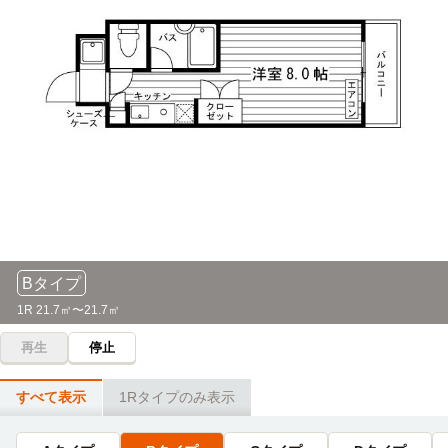
上小田井→（名鉄犬山線8分）→名鉄名古屋
上小田井→（地下鉄鶴舞線18分）→鶴舞
名古屋モード学園
電車
日本福祉大学(名古屋キャンパス)
電車
8分
18分
上小田井→（名鉄犬山線8分）→名鉄名古屋
上小田井→（地下鉄鶴舞線18分）→鶴舞
専門学校HAL名古屋
電車
同朋大学
電車
8分
26分
上小田井→（名鉄犬山線8分）→名鉄名古屋
上小田井駅→（名鉄犬山線13分）→伏見駅（乗換3分）
→（地下鉄東山線10分）→中村公園駅
中日美容専門学校
電車
8分
大同大学
電車
Bタイプ
上小田井→（名鉄犬山線8分）→名鉄名古屋
27分
1R 21.7㎡〜21.7㎡
上小田井→（名鉄犬山線12分）→名鉄名古屋（降車不要1
【立志舎】東京ITプログラミング&会計専門学校名古屋
分）→（名鉄常滑線準急14分）→大同町
再生
停止
校
電車
8分
名古屋文理大学
電車
上小田井→（名鉄犬山線8分）→名鉄名古屋
28分
すべて表示
1Rタイプのみ表示
上小田井→（名鉄犬山線9分）→栄生（2分）→（名鉄名古屋
名古屋ビューティーアート専門学校
本線17分）→国府宮
電車