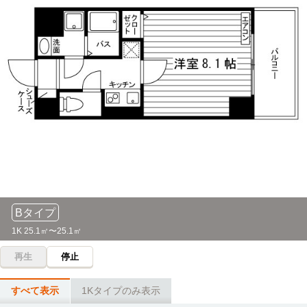
6分
7分
新百合ヶ丘→（バス6分）→日本映画大学
新百合ヶ丘→(小田急小田原線急行7分)→町田
昭和薬科大学
電車
東京アカデミー(町田校)
電車
7分
7分
新百合ヶ丘→（小田急小田原線7分）→玉川学園前
新百合ヶ丘→(小田急小田原線急行7分)→町田
日本大学(商学部)
電車
東京南看護専門学校
電車
20分
7分
百合ヶ丘→（小田急線7分）→向ヶ丘遊園（4分）→（小田急
新百合ヶ丘→（小田急多摩線7分）→はるひ野
通勤急行4分）→成城学園前（3分）→（小田急線2分）→祖
師ヶ谷大蔵
東京都立南多摩看護専門学校
電車
9分
ヤマザキ動物看護大学(南大沢キャンパス)
電車
新百合ヶ丘→(小田急多摩線快速急行9分)→小田急多摩センタ
25分
Bタイプ
ー
新百合ヶ丘→(小田急多摩線13分)→小田急多摩センター/京王
1K 25.1㎡〜25.1㎡
多摩センター(8分)→(京王相模原線区間急行4分)→南大沢
HAL東京
電車
再生
停止
31分
国士舘大学(多摩キャンパス)
バス＋電車
新百合ヶ丘→（小田急線通勤急行31分）→新宿
20分
すべて表示
1Kタイプのみ表示
新百合ヶ丘→（小田急多摩線10分）→永山（5分）→（バス5