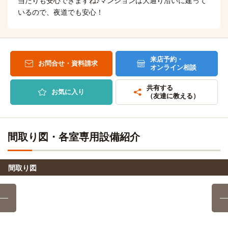
当たりも安心できますね♪マンションは大通り沿いに建って
7分
いるので、夜道でも安心！
新百合ヶ丘→(小田急小田原線急行7分)→町田
聖マリアンナ医科大学
バス
31分
町田製菓専門学校
電車
新百合ヶ丘→（バス31分）→聖マリアンナ医科大学
7分
来店予約・
新百合ヶ丘→(小田急小田原線急行7分)→町田
お問合せ・資料請求
成城大学
オンライン相談
電車
19分
河合塾(町田校)
電車
共有する
新百合ヶ丘→(小田急小田原線19分)→成城学園前
お気に入り
7分
（友達に教える）
新百合ヶ丘→(小田急小田原線急行7分)→町田
中央大学(多摩キャンパス)
電車
25分
医療ビジネス観光福祉専門学校
電車
間取り図・各室専用設備紹介
新百合ヶ丘→(小田急多摩線13分)→多摩センター(7分)→(多摩
7分
モノレール5分)→中央大学・明星大学
新百合ヶ丘→(小田急小田原線急行7分)→町田
国士舘大学(町田キャンパス)
間取り図
バス＋電車
12分
町田調理師専門学校
電車
7分
新百合ヶ丘→（小田急小田原線4分）→鶴川→（スクールバス
8分）→大学
新百合ヶ丘→(小田急小田原線急行7分)→町田
日本映画大学(白山キャンパス)
バス
四谷学院(町田校)
電車