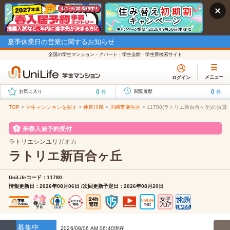
夏季休業日の営業に関するお知らせ
全国の学生マンション・アパート・学生会館・学生寮検索サイト
メニュー
ログイン
0
0
件
件
お気に入り
閲覧履歴
TOP
>
学生マンションを探す
>
神奈川県
>
川崎市麻生区
>
11780(ラトリエ新百合ヶ丘)の賃貸
来春入居予約受付
ラトリエシンユリガオカ
ラトリエ新百合ヶ丘
UniLifeコード：11780
情報更新日：2026年08月06日 /次回更新予定日：2026年08月20日
募集中
2026/08/06 AM 06:40現在