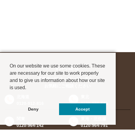
On our website we use some cookies. These
お問合せ
are necessary for our site to work properly
進学先が決まっていない方も、
and to give us information about how our site
お気軽にご相談ください
is used.
北海道
東北
0120-912-816
0120-956-543
Deny
Accept
関東
東海・北信越
0120-964-142
0120-964-791