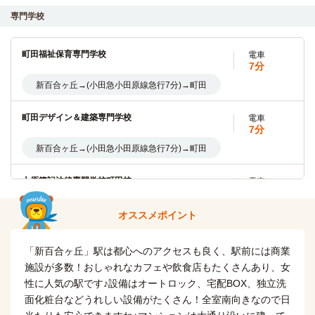
専門学校
専修大学(生田キャンパス)
電車
7分
町田福祉保育専門学校
電車
新百合ヶ丘→(小田急小田原線急行7分)→向ヶ丘遊園
7分
新百合ヶ丘→(小田急小田原線急行7分)→町田
玉川大学
電車
7分
町田デザイン＆建築専門学校
電車
新百合ヶ丘→（小田急小田原線7分）→玉川学園前
7分
新百合ヶ丘→(小田急小田原線急行7分)→町田
大妻女子大学・短期大学部(多摩キャンパス)
電車
12分
大原簿記法律専門学校町田校
電車
新百合ヶ丘→（小田急多摩線12分）→唐木田
7分
新百合ヶ丘→(小田急小田原線急行7分)→町田
オススメポイント
田園調布学園大学
バス
11分
アルファ医療福祉美容専門学校
電車
新百合ヶ丘→(バス11分)→田園調布学園大学
「新百合ヶ丘」駅は都心へのアクセスも良く、駅前には商業
7分
施設が多数！おしゃれなカフェや飲食店もたくさんあり、女
新百合ヶ丘→(小田急小田原線急行7分)→町田
駒沢女子大学
バス
性に人気の駅です♪設備はオートロック、宅配BOX、独立洗
19分
面化粧台などうれしい設備がたくさん！全室南向きなので日
町田美容専門学校
電車
新百合ヶ丘→（バス19分）→駒沢学園