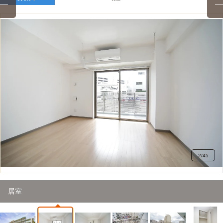
2
/
45
居室