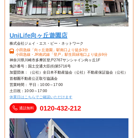
UniLife向ヶ丘遊園店
株式会社ジェイ・エス・ビー・ネットワーク
小田急線「向ヶ丘遊園」駅南口より徒歩3分
小田急線・JR南武線「登戸」駅生田緑地口より徒歩9分
神奈川県川崎市多摩区登戸2767サンシャイン向ヶ丘1F
免許番号：国土交通大臣(6)第5716号
加盟団体：（公社）全日本不動産協会（公社）不動産保証協会（公社）
首都圏不動産公正取引協議会
営業時間： 平日：10:00～17:00
土日祝：10:00～17:00
休業日はこちらでご確認いただけます
0120-432-212
通話無料