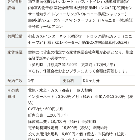
各室専用
独立洗面化粧台/セパレート（バス・トイレ）/洗濯機置場(室
設備
内)/室内物干/浴室乾燥機/温水洗浄便座/IHコンロ(2口)/玄関セン
サー感知ライト/フローリング/バルコニー/防犯シャッター(一
部)/収納/シューズケース/インターフォン（TVモニター付)/暗証
番号式キー/エアコン
共同設備
都市ガス/インターネット対応/オートロック/防犯カメラ（ユニ
セーフ24仕様）/エレベーター/宅配BOX/駐輪場(原付50cc可)
家賃保証
契約には貸主の指定する家賃保証会社利用が必須となり、別途
保証委託料が必要です。
（契約時：月額賃料等の50％ 更新時：1万円／年）
※なお、保証会社およびプランによって金額は変動します。
契約年数
1年
更新料
0.5ヶ月分
その他
電気・水道・ガス（都市）：個人契約
費用
インターネット：3,300円／月（税込） ※加入金13,200円（税
込）
CATV代：600円／月
町内会費：1,200円／年
除菌施工費：18,700円（税込）※契約時
電子錠初期設定費：19,800円（税込）※契約時
投てき用消火用具：6,600円／個（税込）※契約時（任意）