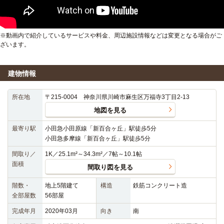
※動画内で紹介しているサービスや料金、周辺施設情報などは変更となる場合がご
ざいます。
建物情報
所在地
〒215-0004 神奈川県川崎市麻生区万福寺3丁目2-13
地図を見る
最寄り駅
小田急小田原線「新百合ヶ丘」駅徒歩5分
小田急多摩線「新百合ヶ丘」駅徒歩5分
間取り／
1K／25.1m²～34.3m²／7帖～10.1帖
面積
間取り図を見る
階数・
地上5階建て
構造
鉄筋コンクリート造
全部屋数
56部屋
完成年月
2020年03月
向き
南