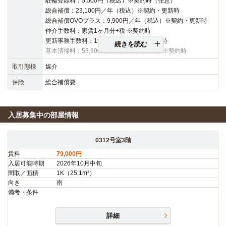
駐輪登録料：5,500円（税込）※契約時（任意）
総合補償：23,100円／年（税込）※契約・更新時
総合補償OVOプラス：9,900円／年（税込）※契約・更新時
仲介手数料：家賃1ヶ月分+税 ※契約時
更新事務手数料：19,800円（税込）※更新時
続きを読む
基本清掃料：53,900円～63,800円（税込）※契約時
取引態様
媒介
保険
総合補償要
入居募集中の部屋情報
0312号室3階
賃料
79,000円
入居可能時期
2026年10月中旬
間取／面積
1K（25.1m²）
向き
南
備考・条件
詳細