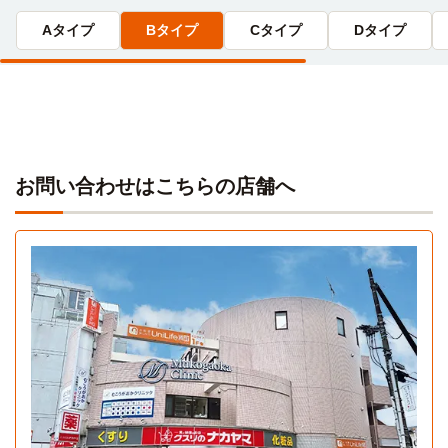
東京モード学園
分）→永山高校
電車
31分
Aタイプ
Bタイプ
Cタイプ
Dタイプ
新百合ヶ丘→（小田急線通勤急行31分）→新宿
昭和音楽大学短期大学部(南校舎)
徒歩
10分
専門学校首都医校
電車
駒沢女子大学(大学院)
バス
31分
19分
新百合ヶ丘→（小田急線通勤急行31分）→新宿
新百合ヶ丘→（バス19分）→駒沢学園
お問い合わせはこちらの店舗へ
バンタンクリエイターアカデミー
電車
和光大学
電車
47分
4分
新百合ヶ丘→（小田急小田原線快速急行19分）→下北沢(5
新百合ヶ丘→（小田急小田原線4分）→鶴川
分)→（京王井の頭線8分）→渋谷(7分)→（JR山手線8分）→
五反田
Aタイプ
聖マリアンナ医科大学看護専門学校
その他
49分
1K 25.1㎡〜25.1㎡