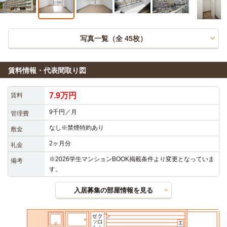
写真一覧（全
45
枚）
賃料情報・代表間取り図
7.9万円
賃料
9千円／月
管理費
なし※禁煙特約あり
敷金
2ヶ月分
礼金
※2026学生マンションBOOK掲載条件より変更となっていま
備考
す。
入居募集の部屋情報を見る