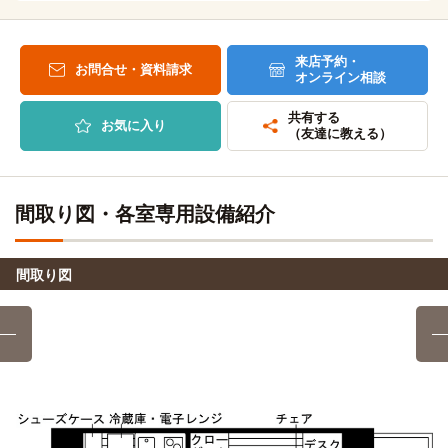
聖霊女子短期大学
バス
15分
来店予約・
秋田駅→（秋田中央交通バス15分）→高野二区又は護国神社
お問合せ・資料請求
オンライン相談
裏参道入口
共有する
国際教養大学
お気に入り
バス＋電車
（友達に教える）
31分
秋田→(JR羽越本線6分）→四ツ小屋→（秋田中央交通バス25
分※イオンモール秋田経由）→国際教養大学
間取り図・各室専用設備紹介
間取り図