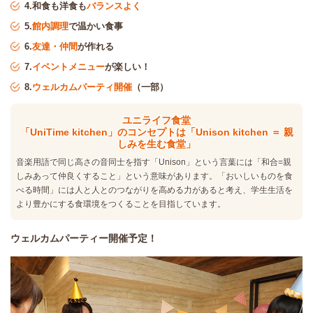
4.和食も洋食も
バランスよく
5.
館内調理
で温かい食事
6.
友達・仲間
が作れる
7.
イベントメニュー
が楽しい！
8.
ウェルカムパーティ開催
（一部）
ユニライフ食堂
「UniTime kitchen」のコンセプトは「Unison kitchen ＝ 親
しみを生む食堂」
音楽用語で同じ高さの音同士を指す「Unison」という言葉には「和合=親
しみあって仲良くすること」という意味があります。「おいしいものを食
べる時間」には人と人とのつながりを高める力があると考え、学生生活を
より豊かにする食環境をつくることを目指しています。
ウェルカムパーティー開催予定！