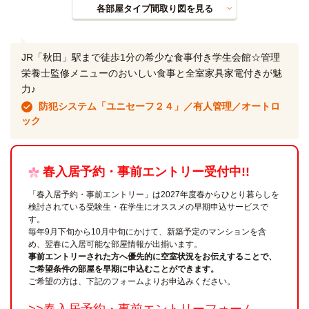
各部屋タイプ間取り図を見る
JR「秋田」駅まで徒歩1分の希少な食事付き学生会館☆管理
栄養士監修メニューのおいしい食事と全室家具家電付きが魅
力♪
防犯システム「ユニセーフ２４」／有人管理／オートロ
ック
春入居予約・事前エントリー受付中!!
「春入居予約・事前エントリー」は2027年度春からひとり暮らしを
検討されている受験生・在学生にオススメの早期申込サービスで
す。
毎年9月下旬から10月中旬にかけて、新築予定のマンションを含
め、翌春に入居可能な部屋情報が出揃います。
事前エントリーされた方へ優先的に空室状況をお伝えすることで、
ご希望条件の部屋を早期に申込むことができます。
ご希望の方は、下記のフォームよりお申込みください。
>>春入居予約・事前エントリーフォーム