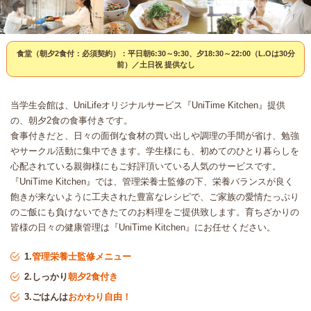
食堂（朝夕2食付：必須契約）：平日朝6:30～9:30、夕18:30～22:00（L.Oは30分
前）／土日祝 提供なし
当学生会館は、UniLifeオリジナルサービス『UniTime Kitchen』提供
の、朝夕2食の食事付きです。
食事付きだと、日々の面倒な食材の買い出しや調理の手間が省け、勉強
やサークル活動に集中できます。学生様にも、初めてのひとり暮らしを
心配されている親御様にもご好評頂いている人気のサービスです。
『UniTime Kitchen』では、管理栄養士監修の下、栄養バランスが良く
飽きが来ないように工夫された豊富なレシピで、ご家族の愛情たっぷり
のご飯にも負けないできたてのお料理をご提供致します。育ちざかりの
皆様の日々の健康管理は『UniTime Kitchen』にお任せください。
1.
管理栄養士監修メニュー
2.しっかり
朝夕2食付き
3.ごはんは
おかわり自由！