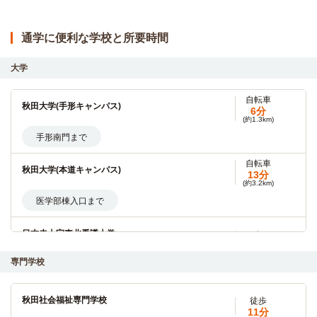
通学に便利な学校と所要時間
大学
自転車
秋田大学(手形キャンパス)
6分
(約1.3km)
手形南門まで
自転車
秋田大学(本道キャンパス)
13分
(約3.2km)
医学部棟入口まで
日本赤十字東北看護大学
バス
15分
専門学校
秋田駅東口→（秋田中央交通バス15分）→日赤病院前
秋田公立美術大学
電車
秋田社会福祉専門学校
徒歩
7分
11分