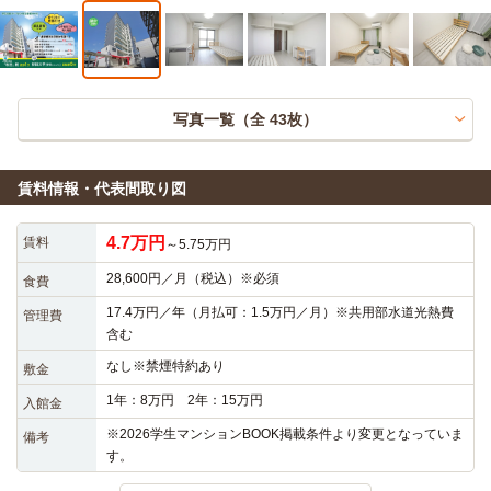
写真一覧（全
43
枚）
賃料情報・代表間取り図
4.7万円
賃料
～5.75万円
28,600円／月（税込）※必須
食費
17.4万円／年（月払可：1.5万円／月）※共用部水道光熱費
管理費
含む
なし※禁煙特約あり
敷金
1年：8万円 2年：15万円
入館金
※2026学生マンションBOOK掲載条件より変更となっていま
備考
す。