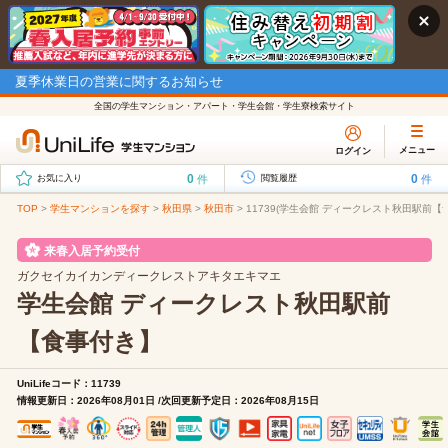
夏季休業日の営業に関するお知らせ
全国の学生マンション・アパート・学生会館・学生寮検索サイト
メニュー
ログイン
0
0
件
件
お気に入り
閲覧履歴
TOP
>
学生マンションを探す
>
秋田県
>
秋田市
>
11739(学生会館 ディークレスト秋田駅前
来春入居予約受付
ガクセイカイカンディークレストアキタエキマエ
学生会館 ディークレスト秋田駅前
【食事付き】
UniLifeコード：11739
情報更新日：2026年08月01日 /次回更新予定日：2026年08月15日