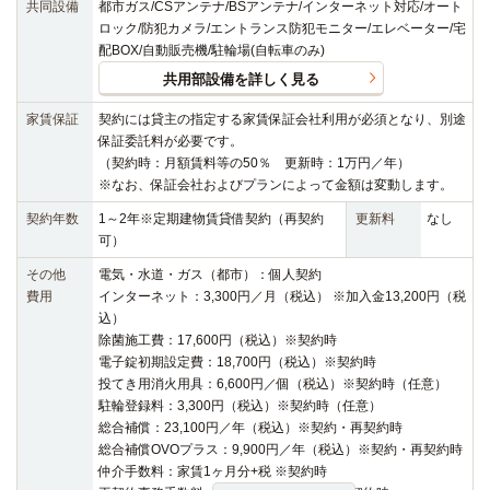
共同設備
都市ガス/CSアンテナ/BSアンテナ/インターネット対応/オート
ロック/防犯カメラ/エントランス防犯モニター/エレベーター/宅
配BOX/自動販売機/駐輪場(自転車のみ)
共用部設備を詳しく見る
家賃保証
契約には貸主の指定する家賃保証会社利用が必須となり、別途
保証委託料が必要です。
（契約時：月額賃料等の50％ 更新時：1万円／年）
※なお、保証会社およびプランによって金額は変動します。
契約年数
1～2年※定期建物賃貸借契約（再契約
更新料
なし
可）
その他
電気・水道・ガス（都市）：個人契約
費用
インターネット：3,300円／月（税込） ※加入金13,200円（税
込）
除菌施工費：17,600円（税込）※契約時
電子錠初期設定費：18,700円（税込）※契約時
投てき用消火用具：6,600円／個（税込）※契約時（任意）
駐輪登録料：3,300円（税込）※契約時（任意）
総合補償：23,100円／年（税込）※契約・再契約時
総合補償OVOプラス：9,900円／年（税込）※契約・再契約時
仲介手数料：家賃1ヶ月分+税 ※契約時