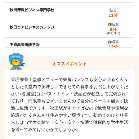
秋田→(JR羽越本線7分)→新屋
秋田情報ビジネス専門学校
徒歩
11分
秋田県立大学(秋田キャンパス)
電車
16分
自転車
秋田コアビジネスカレッジ
8分
秋田→（JR奥羽本線16分）→追分
(約1.7km)
自転車
自転車
中通高等看護学院
12分
ノースアジア大学
10分
(約2.7km)
(約2.3km)
自転車
秋田県歯科医療専門学校
オススメポイント
17分
日本赤十字東北看護大学介護福祉短期大学部
バス
(約4.0km)
15分
自転車
秋田駅東口→(秋田中央交通バス15分）→日赤病院前
管理栄養士監修メニューで栄養バランスも安心☆明るく広々
秋田市医師会立秋田看護学校
15分
(約3.4km)
とした食堂内で美味しいできたての食事をお召し上がりくだ
自転車
聖園学園短期大学
さい♪各居室にはバス・トイレ・洗面台が独立して完備され
13分
秋田ヘアビューティカレッジ
徒歩
(約3.0km)
ており、門限等もございませんので自分のペースを崩さず快
11分
自転車
適に生活できます。秋田駅がすぐそばなので飲食店や便利な
秋田大学(大学院)
6分
秋田県理容美容専門学校
徒歩
施設がたくさんあり住みやすい環境です。初めてのひとり暮
(約1.3km)
11分
らしは当学生会館で！安心・安全・快適で健康的な学生生活
自転車
秋田栄養短期大学
自転車
を送ってみてはいかがでしょうか♪
13分
秋田リハビリテーション学院
(約2.2km)
18分
(約4.1km)