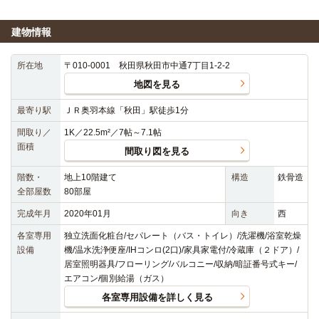
建物情報
所在地
〒010-0001 秋田県秋田市中通7丁目1-2-2
地図を見る
最寄り駅
ＪＲ奥羽本線「秋田」駅徒歩1分
間取り／
1K／22.5m²／7帖～7.1帖
面積
間取り図を見る
階数・
地上10階建て
構造
鉄骨造
全部屋数
80部屋
完成年月
2020年01月
向き
西
各室専用
独立洗面化粧台/セパレート（バス・トイレ）/洗濯機/浴室乾燥
設備
機/温水洗浄便座/IHコンロ(2口)/家具家電付/冷蔵庫（２ドア）/
居室照明器具/フローリング/バルコニー/収納/暗証番号式キー/
エアコン/個別給湯（ガス）
各室専用設備を詳しく見る