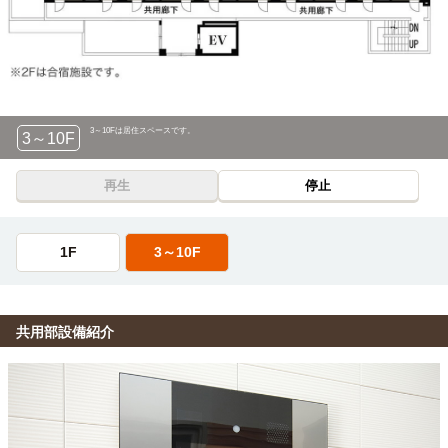
3～10Fは居住スペースです。
3～10F
再生
停止
1F
3～10F
共用部設備紹介