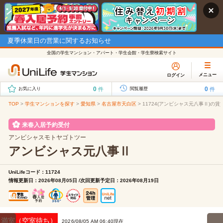
夏季休業日の営業に関するお知らせ
全国の学生マンション・アパート・学生会館・学生寮検索サイト
メニュー
ログイン
0
0
件
件
お気に入り
閲覧履歴
TOP
>
学生マンションを探す
>
愛知県
>
名古屋市天白区
>
11724(アンビシャス元八事Ⅱ)の賃
来春入居予約受付
アンビシャスモトヤゴトツー
アンビシャス元八事Ⅱ
UniLifeコード：11724
情報更新日：2026年08月05日 /次回更新予定日：2026年08月19日
満室（空室待ち）
2026/08/05 AM 06:40現在