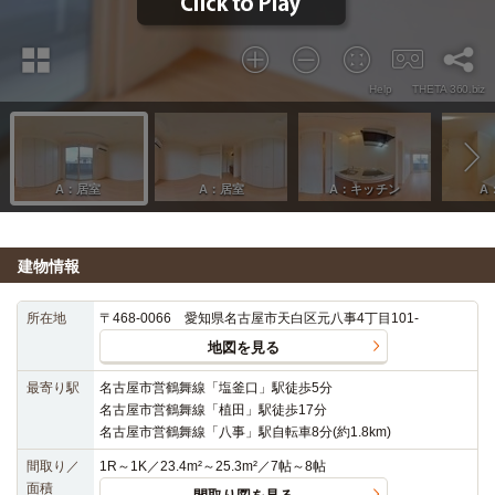
建物情報
所在地
〒468-0066 愛知県名古屋市天白区元八事4丁目101-
地図を見る
最寄り駅
名古屋市営鶴舞線「塩釜口」駅徒歩5分
名古屋市営鶴舞線「植田」駅徒歩17分
名古屋市営鶴舞線「八事」駅自転車8分(約1.8km)
間取り／
1R～1K／23.4m²～25.3m²／7帖～8帖
面積