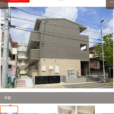
1
/
41
外観