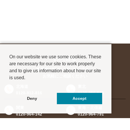
On our website we use some cookies. These
お問合せ
are necessary for our site to work properly
進学先が決まっていない方も、
and to give us information about how our site
お気軽にご相談ください
is used.
北海道
東北
0120-912-816
0120-956-543
Deny
Accept
関東
東海・北信越
0120-964-142
0120-964-791
京都・滋賀
大阪・兵庫