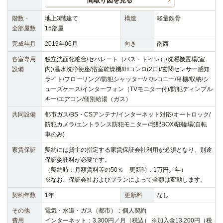
間取り図を見る
階数・
地上3階建て
構造
軽量鉄骨
全部屋数
15部屋
完成年月
2019年06月
向き
南西
各室専用
独立洗面化粧台/セパレート（バス・トイレ）/洗濯機置場(室
設備
内)/温水洗浄便座/浴室乾燥機/IHコンロ(2口)/玄関センサー感知
ライト/フローリング/防犯シャッター/バルコニー/吊棚/収納/シ
ューズケース/インターフォン（TVモニター付)/防犯ディンプル
キー/エアコン/個別給湯（ガス）
共同設備
都市ガス/BS・CSアンテナ/インターネット対応/オートロック/
防犯カメラ/エントランス防犯モニター/宅配BOX/駐輪場(自転
車のみ)
家賃保証
契約には貸主の指定する家賃保証会社利用が必須となり、別途
保証委託料が必要です。
（契約時：月額賃料等の50％ 更新時：1万円／年）
※なお、保証会社およびプランによって金額は変動します。
契約年数
1年
更新料
なし
その他
電気・水道・ガス（都市）：個人契約
費用
インターネット：3,300円／月（税込） ※加入金13,200円（税