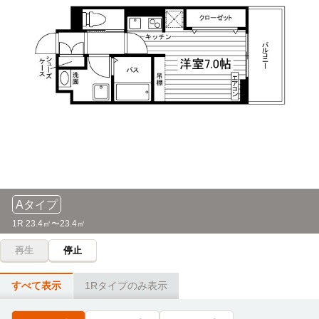
62分
「塩釜口」駅→（地下鉄鶴舞線原3分）→「地下鉄原」停（1
分）→（市バス58分）→「藤田医科大学病院」停
名古屋外国語大学(大学院)
その他
84分
Aタイプ
1R 23.4㎡〜23.4㎡
再生
停止
すべて表示
1Rタイプのみ表示