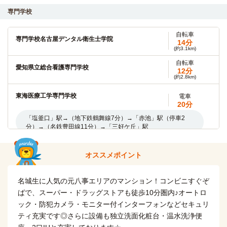
自転車
専門学校
豊田工業大学
15分
(約3.4km)
自転車
自転車
専門学校名古屋デンタル衛生士学院
名古屋市立大学(田辺通キャンパス)
14分
15分
(約3.1km)
(約3.5km)
自転車
愛知県立総合看護専門学校
南山大学
12分
電車
(約2.8km)
7分
「塩釜口」駅→（地下鉄鶴舞線２分）→「八事」駅（３分）
東海医療工学専門学校
電車
→（地下鉄名城線２分）→「八事日赤」駅
20分
「塩釜口」駅→（地下鉄鶴舞線7分）→「赤池」駅（停車2
名古屋大学(東山キャンパス)
電車
分）→（名鉄豊田線11分）→「三好ケ丘」駅
10分
「塩釜口」駅→（地下鉄鶴舞線２分）→「八事」駅（3分）
オススメポイント
→（地下鉄名城線5分）→「名古屋大学」駅
名古屋市立大学(滝子（山の畑）キャンパス)
電車
名城生に人気の元八事エリアのマンション！コンビニすぐぞ
14分
ばで、スーパー・ドラッグストアも徒歩10分圏内♪オートロ
「塩釜口」駅→（地下鉄鶴舞線7分）→「御器所」駅→（乗換
ック・防犯カメラ・モニター付インターフォンなどセキュリ
6分）→（地下鉄桜通線1分）→「桜山」駅
ティ充実です◎さらに設備も独立洗面化粧台・温水洗浄便