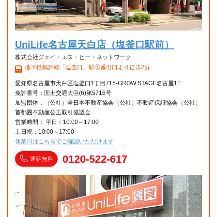
UniLife名古屋天白店（塩釜口駅前）
株式会社ジェイ・エス・ビー・ネットワーク
地下鉄鶴舞線「塩釜口」駅①番出口より徒歩2分
愛知県名古屋市天白区塩釜口1丁目715-GROW STAGE名古屋1F
免許番号：国土交通大臣(6)第5716号
加盟団体：（公社）全日本不動産協会（公社）不動産保証協会（公社）
首都圏不動産公正取引協議会
営業時間： 平日：10:00～17:00
土日祝：10:00～17:00
休業日はこちらでご確認いただけます
0120-522-617
通話無料