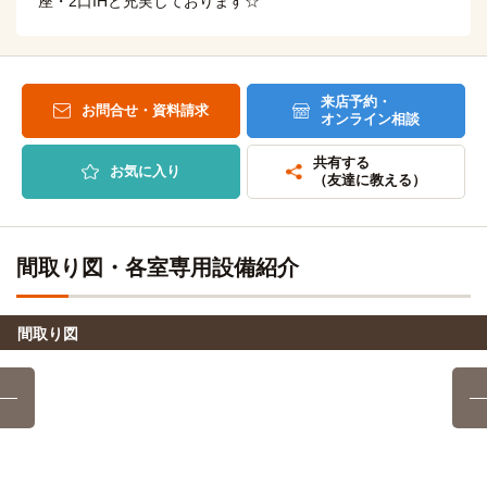
座・2口IHと充実しております☆
名古屋市立大学(桜山（川澄）キャンパス)
電車
14分
「塩釜口」駅→（地下鉄鶴舞線7分）→「御器所」駅→（乗り
換え6分）→（地下鉄桜通線1分）→「桜山」駅
来店予約・
お問合せ・資料請求
オンライン相談
東海学園大学(三好キャンパス)
電車
26分
共有する
お気に入り
「原」→（地下鉄鶴舞線4分）→「赤池」駅→（名鉄豊田線
（友達に教える）
10分）→「三好ケ丘」駅
中京大学(豊田キャンパス)
バス＋電車
間取り図・各室専用設備紹介
32分
「塩釜口」駅→（地下鉄鶴舞線9分）→「赤池」→（名鉄豊田
線13分）→「浄水」駅→スクールバス10分
間取り図
愛知教育大学
バス＋電車
54分
塩釜口→（地下鉄鶴舞線＋名鉄豊田線12分）→日進駅（8
分）→（名鉄バス34分）→愛知教育大前
藤田医科大学
バス＋電車