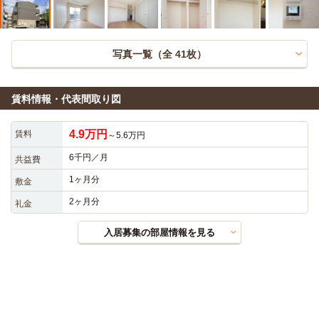
写真一覧（全
41
枚）
賃料情報・代表間取り図
4.9万円
賃料
～5.6万円
6千円／月
共益費
1ヶ月分
敷金
2ヶ月分
礼金
入居募集の部屋情報を見る