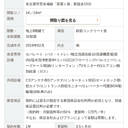
名古屋市営名城線「茶屋ヶ坂」駅徒歩15分
間取り／
1K／24m²
面積
間取り図を見る
階数・
地上8階建て
構造
鉄筋コンクリート造
全部屋数
32部屋
完成年月
2019年02月
向き
南
各室専用
セパレート（バス・トイレ）/独立洗面化粧台/洗濯機置場(室
設備
内)/温水洗浄便座/IHコンロ(2口)/フローリング/バルコニー/シュ
ーズケース/収納/インターフォン（TVモニター付)/エアコン/個
別給湯（ガス）
共同設備
CSアンテナ/BSアンテナ/インターネット対応/オートロック/防
犯カメラ/エントランス防犯モニター/エレベーター/宅配BOX/駐
輪場(自転車のみ)
家賃保証
契約には貸主の指定する家賃保証会社利用が必須となり、別途
保証委託料が必要です。
（契約時：月額賃料等の50％ 更新時：1万円／年）
※なお、保証会社およびプランによって金額は変動します。
契約年数
1年
更新料
0.5ヶ月分