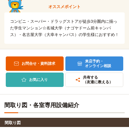
砂田橋→（地下鉄名城線10分）→名古屋大学
名古屋福祉専門学校
電車
オススメポイント
15分
南山大学
電車
砂田橋駅→（地下鉄名城線15分）→市役所駅
コンビニ・スーパー・ドラッグストアが徒歩3分圏内に揃っ
11分
た学生マンション☆名城大学（ナゴヤドーム前キャンパ
「砂田橋」駅→（地下鉄名城線11分）→「八事日赤」駅
ス）・名古屋大学（大幸キャンパス）の学生様におすすめ！
自転車
名古屋市立大学(大学院（北千種キャンパス）)
6分
(約1.3km)
自転車6分
来店予約・
お問合せ・資料請求
オンライン相談
自転車
愛知工業大学(本山キャンパス)
14分
(約3.3km)
共有する
お気に入り
（友達に教える）
自転車
名古屋学芸大学(名城前医療キャンパス)
19分
(約4.4km)
自転車
名古屋造形大学(大学院)
21分
間取り図・各室専用設備紹介
(約5.0km)
自転車
愛知県立大学(長久手キャンパス)
51分
間取り図
(約12.1km)