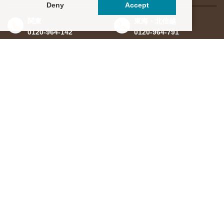
Deny
Accept
関東
東海・北信越
0120-964-142
0120-964-791
京都・滋賀
大阪・兵庫
0120-952-924
0120-351-830
中国・四国
九州・沖縄
0120-923-715
0120-912-781