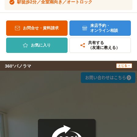
駅徒歩2分／全室南向き／オートロック
来店予約・
お問合せ・資料請求
オンライン相談
共有する
お気に入り
（友達に教える）
360°パノラマ
とじる