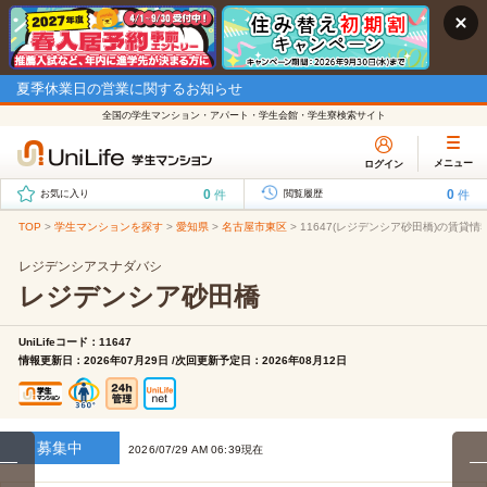
夏季休業日の営業に関するお知らせ
全国の学生マンション・アパート・学生会館・学生寮検索サイト
メニュー
ログイン
0
0
件
件
お気に入り
閲覧履歴
TOP
>
学生マンションを探す
>
愛知県
>
名古屋市東区
>
11647(レジデンシア砂田橋)の賃貸情
レジデンシアスナダバシ
レジデンシア砂田橋
UniLifeコード：11647
情報更新日：2026年07月29日 /次回更新予定日：2026年08月12日
募集中
2026/07/29 AM 06:39現在