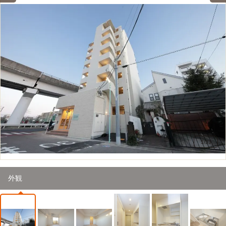
1
/
33
外観