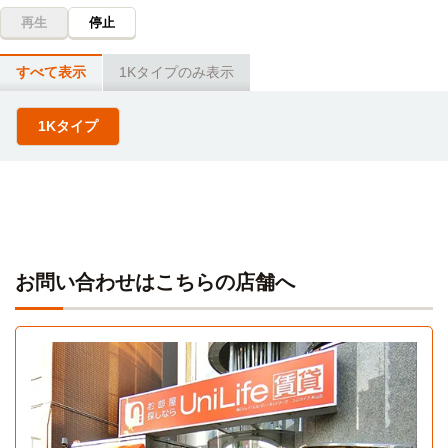
名古屋大学(鶴舞キャンパス)
電車
再生
停止
14分
「砂田橋」駅➔（地下鉄名城線3分）➔「大曽根」駅➔（JR中
すべて表示
1Kタイプのみ表示
央本線5分）➔「鶴舞」駅
1Kタイプ
中京大学(名古屋キャンパス)
電車
15分
「砂田橋」駅→（地下鉄名城線15分）→「八事」駅
名城大学(八事キャンパス)
電車
15分
「砂田橋」駅→（地下鉄名城線15分）→「八事」駅
お問い合わせはこちらの店舗へ
1Kタイプ
1K 24㎡〜24㎡