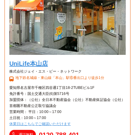
UniLife本山店
株式会社ジェイ・エス・ビー・ネットワーク
地下鉄名城線・東山線「本山」駅⑥番出口より徒歩1分
愛知県名古屋市千種区四谷通1丁目18-2TUBEビル1F
免許番号：国土交通大臣(6)第5716号
加盟団体：（公社）全日本不動産協会（公社）不動産保証協会（公社）
首都圏不動産公正取引協議会
営業時間： 平日：10:00～17:00
土日祝：10:00～17:00
休業日はこちらでご確認いただけます
0120-788-401
通話無料