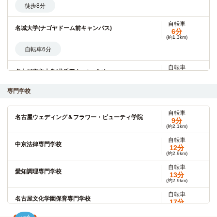
徒歩8分
自転車
名城大学(ナゴヤドーム前キャンパス)
6分
(約1.3km)
自転車6分
自転車
名古屋市立大学(北千種キャンパス)
6分
(約1.3km)
専門学校
自転車6分
自転車
自転車
愛知工業大学(自由ヶ丘キャンパス)
名古屋ウェディング＆フラワー・ビューティ学院
9分
9分
(約2.0km)
(約2.1km)
自転車9分
自転車
中京法律専門学校
12分
(約2.9km)
自転車
愛知学院大学(楠元キャンパス)
12分
自転車
(約2.8km)
愛知調理専門学校
13分
自転車12分
(約2.9km)
自転車
名古屋文化学園保育専門学校
17分
名古屋大学(東山キャンパス)
電車
(約4.0km)
10分