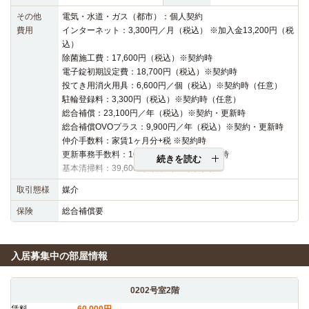
その他
電気・水道・ガス（都市）：個人契約
費用
インターネット：3,300円／月（税込） ※加入金13,200円（税
込）
除菌施工費：17,600円（税込）※契約時
電子錠初期設定費：18,700円（税込）※契約時
投てき用消火用具：6,600円／個（税込）※契約時（任意）
駐輪登録料：3,300円（税込）※契約時（任意）
総合補償：23,100円／年（税込）※契約・更新時
総合補償OVOプラス：9,900円／年（税込）※契約・更新時
仲介手数料：家賃1ヶ月分+税 ※契約時
更新事務手数料：16,500円（税込）※更新時
続きを読む
基本清掃料：39,600円（税込）※契約時
取引態様
媒介
保険
総合補償要
入居募集中の部屋情報
0202号室2階
賃料
60,000円