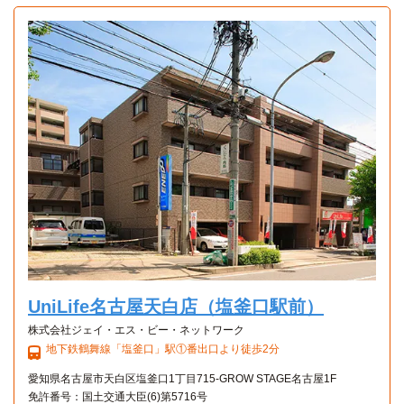
Aタイプ
1K 24㎡〜24㎡
UniLife名古屋天白店（塩釜口駅前）
株式会社ジェイ・エス・ビー・ネットワーク
地下鉄鶴舞線「塩釜口」駅①番出口より徒歩2分
愛知県名古屋市天白区塩釜口1丁目715-GROW STAGE名古屋1F
免許番号：国土交通大臣(6)第5716号