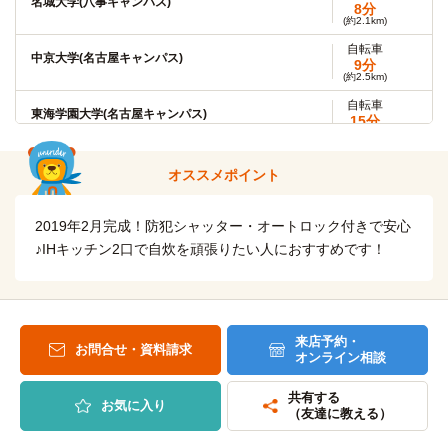
名城大学(八事キャンパス)
8分
(約2.1km)
自転車
中京大学(名古屋キャンパス)
9分
(約2.5km)
自転車
東海学園大学(名古屋キャンパス)
15分
(約3.7km)
自転車
南山大学
オススメポイント
11分
(約2.6km)
2019年2月完成！防犯シャッター・オートロック付きで安心
中京大学(豊田キャンパス)
バス＋電車
29分
♪IHキッチン2口で自炊を頑張りたい人におすすめです！
「塩釜口」駅→（地下鉄鶴舞線7分）→「赤池」駅→（名鉄豊
田線12分）→「浄水」駅→スクールバス10分
自転車
名古屋大学(東山キャンパス)
13分
来店予約・
お問合せ・資料請求
(約3.1km)
オンライン相談
自転車
名古屋市立大学(田辺通キャンパス)
17分
共有する
お気に入り
(約4.0km)
（友達に教える）
名古屋工業大学
電車