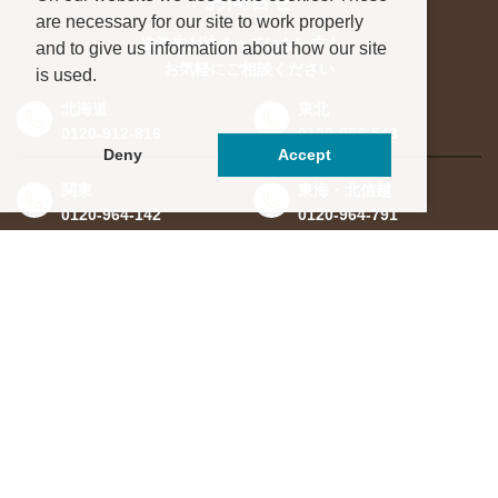
お問合せ
are necessary for our site to work properly
進学先が決まっていない方も、
and to give us information about how our site
お気軽にご相談ください
is used.
北海道
東北
0120-912-816
0120-956-543
Deny
Accept
関東
東海・北信越
0120-964-142
0120-964-791
京都・滋賀
大阪・兵庫
0120-952-924
0120-351-830
中国・四国
九州・沖縄
0120-923-715
0120-912-781