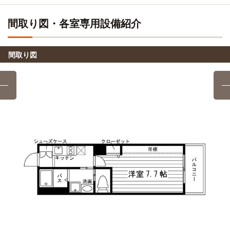
12分
「塩釜口」駅→（地下鉄鶴舞線12分）→「鶴舞」駅
間取り図・各室専用設備紹介
名古屋市立大学(桜山（川澄）キャンパス)
電車
14分
間取り図
「塩釜口」駅→（地下鉄鶴舞線7分）→「御器所」駅→（乗り
換え6分）→（地下鉄桜通線1分）→「桜山」駅
愛知教育大学
バス＋電車
54分
「塩釜口」駅→（地下鉄鶴舞線＋名鉄豊田線12分）→「日
進」駅（8分）→（名鉄バス34分）→「愛知教育大前」停
名城大学(大学院)
その他
9分