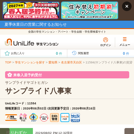
夏季休業日の営業に関するお知らせ
全国の学生マンション・アパート・学生会館・学生寮検索サイト
メニュー
ログイン
0
0
件
件
お気に入り
閲覧履歴
TOP
>
学生マンションを探す
>
愛知県
>
名古屋市天白区
>
11594(サンプライド八事東)の賃貸
来春入居予約受付
サンプライドヤゴトヒガシ
サンプライド八事東
UniLifeコード：11594
情報更新日：2026年08月02日 /次回更新予定日：2026年08月16日
残りわずか
2026/08/02 PM 12:32現在