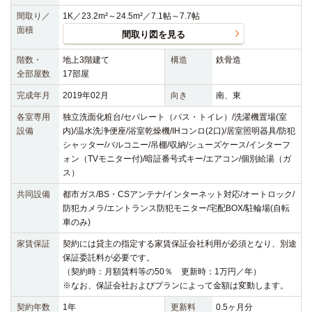
間取り／
1K／23.2m²～24.5m²／7.1帖～7.7帖
面積
間取り図を見る
階数・
地上3階建て
構造
鉄骨造
全部屋数
17部屋
完成年月
2019年02月
向き
南、東
各室専用
独立洗面化粧台/セパレート（バス・トイレ）/洗濯機置場(室
設備
内)/温水洗浄便座/浴室乾燥機/IHコンロ(2口)/居室照明器具/防犯
シャッター/バルコニー/吊棚/収納/シューズケース/インターフ
ォン（TVモニター付)/暗証番号式キー/エアコン/個別給湯（ガ
ス）
共同設備
都市ガス/BS・CSアンテナ/インターネット対応/オートロック/
防犯カメラ/エントランス防犯モニター/宅配BOX/駐輪場(自転
車のみ)
家賃保証
契約には貸主の指定する家賃保証会社利用が必須となり、別途
保証委託料が必要です。
（契約時：月額賃料等の50％ 更新時：1万円／年）
※なお、保証会社およびプランによって金額は変動します。
契約年数
1年
更新料
0.5ヶ月分