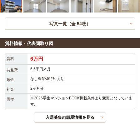
写真一覧（全
54
枚）
賃料情報・代表間取り図
6万円
賃料
6.5千円／月
共益費
なし※禁煙特約あり
敷金
2ヶ月分
礼金
※2026学生マンションBOOK掲載条件より変更となっていま
備考
す。
入居募集の部屋情報を見る