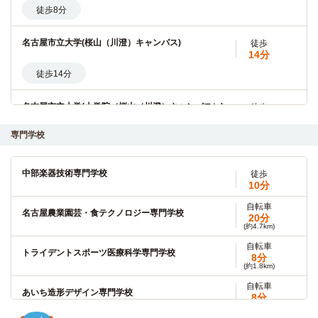
徒歩8分
名古屋市立大学(桜山（川澄）キャンパス)
徒歩
14分
徒歩14分
名古屋市立大学(大学院（桜山（川澄）キャンパス）)
徒歩
14分
専門学校
徒歩14分
自転車
名古屋工業大学(大学院)
中部楽器技術専門学校
徒歩
7分
(約1.7km)
10分
自転車7分（約1,7km）
自転車
名古屋農業園芸・食テクノロジー専門学校
20分
(約4.7km)
自転車
名古屋市立大学(滝子（山の畑）キャンパス)
8分
自転車
(約1.8km)
トライデントスポーツ医療科学専門学校
8分
(約1.8km)
自転車
名古屋市立大学(大学院（滝子（山の畑）キャンパス）)
8分
自転車
(約1.8km)
あいち造形デザイン専門学校
8分
自転車8分（約1,800m）
(約1.8km)