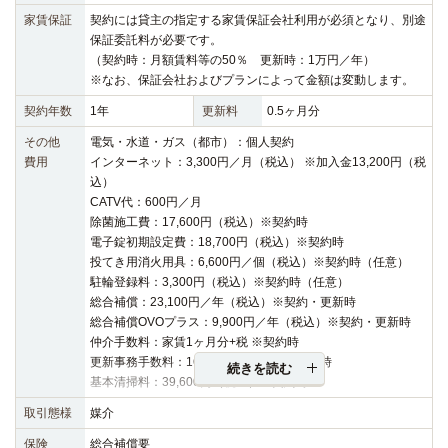
家賃保証
契約には貸主の指定する家賃保証会社利用が必須となり、別途
保証委託料が必要です。
（契約時：月額賃料等の50％ 更新時：1万円／年）
※なお、保証会社およびプランによって金額は変動します。
契約年数
1年
更新料
0.5ヶ月分
その他
電気・水道・ガス（都市）：個人契約
費用
インターネット：3,300円／月（税込） ※加入金13,200円（税
込）
CATV代：600円／月
除菌施工費：17,600円（税込）※契約時
電子錠初期設定費：18,700円（税込）※契約時
投てき用消火用具：6,600円／個（税込）※契約時（任意）
駐輪登録料：3,300円（税込）※契約時（任意）
総合補償：23,100円／年（税込）※契約・更新時
総合補償OVOプラス：9,900円／年（税込）※契約・更新時
仲介手数料：家賃1ヶ月分+税 ※契約時
更新事務手数料：16,500円（税込）※更新時
続きを読む
基本清掃料：39,600円（税込）※契約時
取引態様
媒介
保険
総合補償要