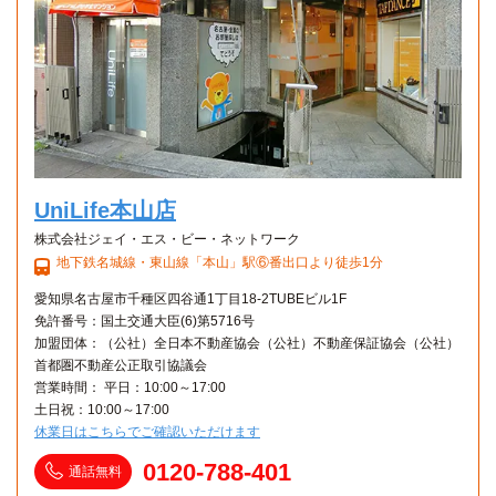
UniLife本山店
株式会社ジェイ・エス・ビー・ネットワーク
地下鉄名城線・東山線「本山」駅⑥番出口より徒歩1分
愛知県名古屋市千種区四谷通1丁目18-2TUBEビル1F
免許番号：国土交通大臣(6)第5716号
加盟団体：（公社）全日本不動産協会（公社）不動産保証協会（公社）
首都圏不動産公正取引協議会
営業時間： 平日：10:00～17:00
土日祝：10:00～17:00
休業日はこちらでご確認いただけます
0120-788-401
通話無料