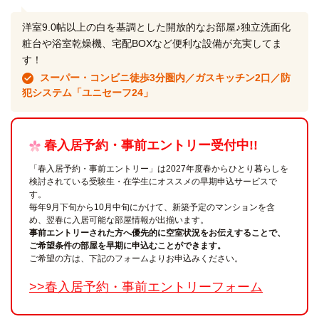
洋室9.0帖以上の白を基調とした開放的なお部屋♪独立洗面化
粧台や浴室乾燥機、宅配BOXなど便利な設備が充実してま
す！
スーパー・コンビニ徒歩3分圏内／ガスキッチン2口／防
犯システム「ユニセーフ24」
春入居予約・事前エントリー受付中!!
「春入居予約・事前エントリー」は2027年度春からひとり暮らしを
検討されている受験生・在学生にオススメの早期申込サービスで
す。
毎年9月下旬から10月中旬にかけて、新築予定のマンションを含
め、翌春に入居可能な部屋情報が出揃います。
事前エントリーされた方へ優先的に空室状況をお伝えすることで、
ご希望条件の部屋を早期に申込むことができます。
ご希望の方は、下記のフォームよりお申込みください。
>>春入居予約・事前エントリーフォーム