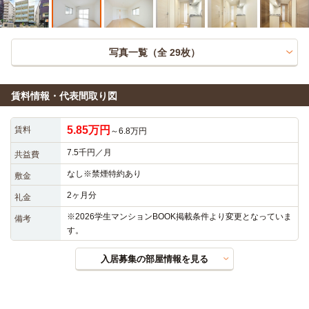
写真一覧（全
29
枚）
賃料情報・代表間取り図
5.85万円
賃料
～6.8万円
7.5千円／月
共益費
なし※禁煙特約あり
敷金
2ヶ月分
礼金
※2026学生マンションBOOK掲載条件より変更となっていま
備考
す。
入居募集の部屋情報を見る