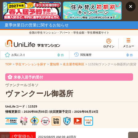
夏季休業日の営業に関するお知らせ
全国の学生マンション・アパート・学生会館・学生寮検索サイト
メニュー
ログイン
0
0
件
件
お気に入り
閲覧履歴
TOP
>
学生マンションを探す
>
愛知県
>
名古屋市昭和区
>
11529(ヴァンクール御器所)の賃貸
来春入居予約受付
ヴァンクールゴキソ
ヴァンクール御器所
UniLifeコード：11529
情報更新日：2026年08月05日 /次回更新予定日：2026年08月19日
満室（空室待ち）
2026/08/05 AM 06:40現在