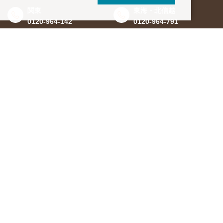
関東
東海・北信越
0120-964-142
0120-964-791
京都・滋賀
大阪・兵庫
0120-952-924
0120-351-830
中国・四国
九州・沖縄
0120-923-715
0120-912-781