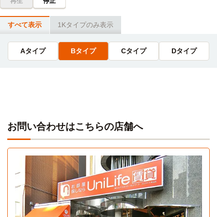
再生
停止
自転車
ミス・パリ・ビューティ専門学校(名古屋校)
13分
名城大学(天白キャンパス)
電車
すべて表示
1Kタイプのみ表示
(約3.0km)
7分
御器所→（地下鉄鶴舞線7分）→塩釜口
Aタイプ
Bタイプ
Cタイプ
Dタイプ
名古屋商科大学(名古屋キャンパス)
電車
10分
御器所駅→（地下鉄鶴舞線10分）→伏見
お問い合わせはこちらの店舗へ
Aタイプ
1K 27.6㎡〜27.6㎡