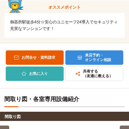
自転車
自転車
名古屋経営会計専門学校
オススメポイント
9分
名古屋工業大学
8分
(約2.0km)
(約1.9km)
自転車
自転車8分（約1,900m）
御器所駅徒歩4分☆安心のユニセーフ24導入でセキュリティ
愛知美容専門学校
9分
(約2.0km)
充実なマンションです！
自転車
名古屋市立大学(田辺通キャンパス)
自転車
10分
名古屋外語・ホテル・ブライダル専門学校
(約2.3km)
10分
(約2.4km)
自転車
名古屋市立大学(大学院（田辺通キャンパス）)
自転車10分（約2,400m）
10分
来店予約・
(約2.3km)
お問合せ・資料請求
オンライン相談
自転車
自転車10分（約2,300m）
専門学校名古屋ホスピタリティ・アカデミー
10分
(約2.4km)
共有する
お気に入り
自転車
（友達に教える）
名古屋文化短期大学
自転車
10分
名古屋栄養専門学校
(約2.4km)
10分
(約2.4km)
自転車
名古屋大学(鶴舞キャンパス)
自転車
11分
名古屋ビューティー専門学校
間取り図・各室専用設備紹介
(約2.6km)
10分
(約2.4km)
自転車11分
自転車
布池外語専門学校
10分
自転車
間取り図
愛知みずほ大学・愛知みずほ短期大学
(約2.4km)
11分
(約2.6km)
自転車
名古屋綜合美容専門学校