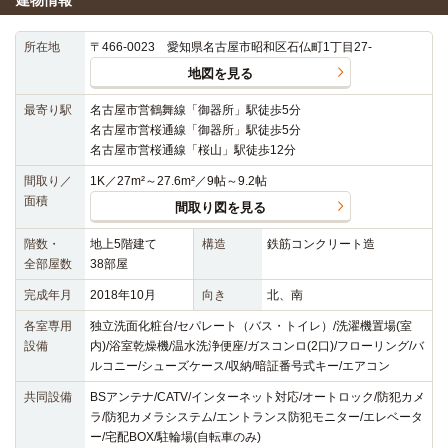
所在地
〒466-0023 愛知県名古屋市昭和区石仏町1丁目27-
地図を見る
最寄り駅
名古屋市営鶴舞線「御器所」駅徒歩5分
名古屋市営桜通線「御器所」駅徒歩5分
名古屋市営桜通線「桜山」駅徒歩12分
間取り／
1K／27m²～27.6m²／9帖～9.2帖
面積
間取り図を見る
階数・
地上5階建て
構造
鉄筋コンクリート造
全部屋数
38部屋
完成年月
2018年10月
向き
北、南
各室専用
独立洗面化粧台/セパレート（バス・トイレ）/洗濯機置場(室
設備
内)/浴室乾燥機/温水洗浄便座/ガスコンロ(2口)/フローリング/バ
ルコニー/シューズケース/収納/暗証番号式キー/エアコン
共同設備
BSアンテナ/CATV/インターネット対応/オートロック/防犯カメ
ラ/防犯カメラシステム/エントランス防犯モニター/エレベータ
ー/宅配BOX/駐輪場(自転車のみ)