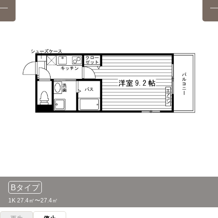
11分
自転車
南山大学
(約2.5km)
12分
(約2.8km)
自転車
日本福祉大学中央福祉専門学校
12分
自転車12分（約2,800m）
(約2.8km)
自転車
自転車
中京大学(名古屋キャンパス)
名古屋ファッション専門学校
13分
12分
(約2.9km)
(約3.0km)
自転車
自転車
名古屋大学(東山キャンパス)
ニチエイ調理専門学校
13分
13分
(約3.0km)
(約3.0km)
自転車13分（約3,000m）
自転車13分（約3,000m）
自転車
自転車
名古屋市立大学(葵キャンパス)
アリアーレビューティー専門学校
14分
13分
(約3.3km)
(約2.9km)
自転車
名古屋葵大学（旧称：名古屋女子大学）(汐路学舎)
電車
名古屋製菓専門学校
13分
3分
(約3.1km)
御器所駅→（地下鉄桜通線3分）→瑞穂区役所駅
自転車
専門学校名古屋デザイナー・アカデミー
13分
Bタイプ
(約3.2km)
名城大学(八事キャンパス)
電車
1K 27.4㎡〜27.4㎡
自転車
5分
専門学校名古屋ビジュアルアーツ・アカデミー
13分
御器所→（地下鉄鶴舞線5分）→八事
(約3.2km)