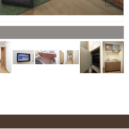
2
/
31