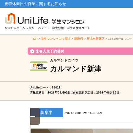
夏季休業日の営業に関するお知らせ
TOP
>
学生マンションを探す
>
新潟県
>
新潟市秋葉区
>
11419(カルマン
来春入居予約受付
カルマンドニイツ
カルマンド新津
UniLifeコード：11419
情報更新日：2026年08月01日 /次回更新予定日：2026年08月15日
募集中
2026/08/01 PM 16:32現在