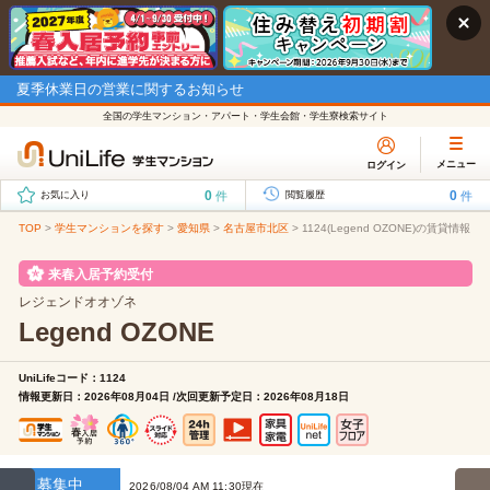
夏季休業日の営業に関するお知らせ
全国の学生マンション・アパート・学生会館・学生寮検索サイト
メニュー
ログイン
0
0
件
件
お気に入り
閲覧履歴
TOP
>
学生マンションを探す
>
愛知県
>
名古屋市北区
>
1124(Legend OZONE)の賃貸情報
来春入居予約受付
レジェンドオオゾネ
Legend OZONE
UniLifeコード：1124
情報更新日：2026年08月04日 /次回更新予定日：2026年08月18日
募集中
2026/08/04 AM 11:30現在