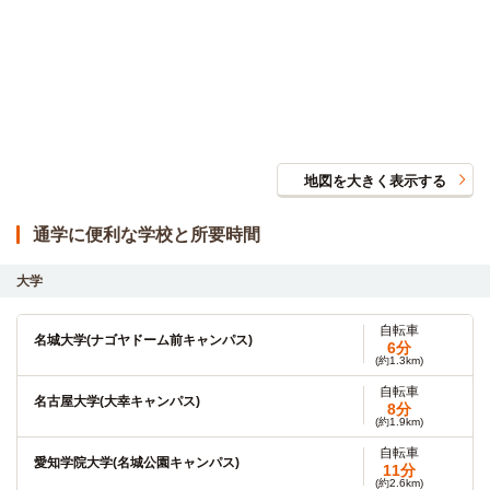
地図を大きく表示する
通学に便利な学校と所要時間
大学
自転車
名城大学(ナゴヤドーム前キャンパス)
6分
(約1.3km)
自転車
名古屋大学(大幸キャンパス)
8分
(約1.9km)
自転車
愛知学院大学(名城公園キャンパス)
11分
(約2.6km)