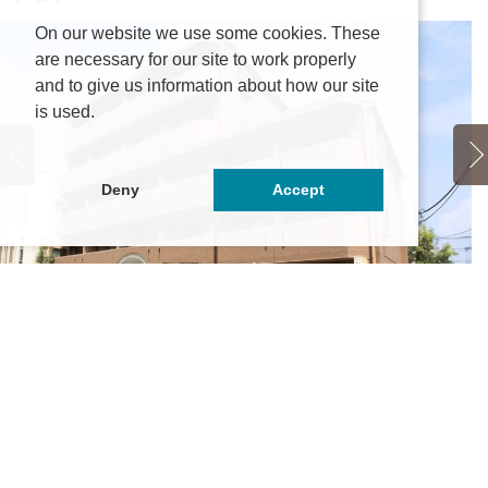
On our website we use some cookies. These
are necessary for our site to work properly
and to give us information about how our site
is used.
Deny
Accept
トロルーテ砂田橋
5.6万円
～6.25万円
ア
知県名古屋市東区大幸4丁目1-21
古屋市営名城線「砂田橋」駅 徒歩3分
愛
鉄瀬戸線「矢田」駅 徒歩12分
名
の他最寄り駅あり
名