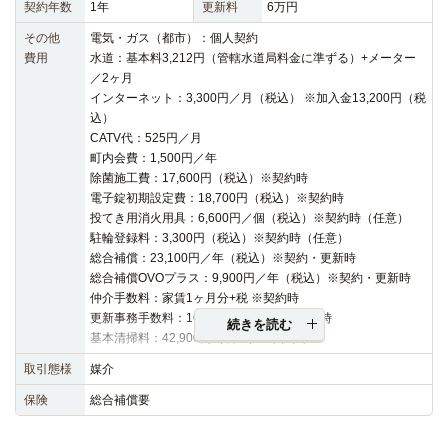
契約年数
1年
更新料
6万円
その他
電気・ガス（都市）：個人契約
費用
水道：基本料3,212円（管轄水道局料金に準ずる）+メーター
／2ヶ月
インターネット：3,300円／月（税込） ※加入金13,200円（税
込）
CATV代：525円／月
町内会費：1,500円／年
除菌施工費：17,600円（税込）※契約時
電子錠初期設定費：18,700円（税込）※契約時
投てき用消火用具：6,600円／個（税込）※契約時（任意）
駐輪登録料：3,300円（税込）※契約時（任意）
総合補償：23,100円／年（税込）※契約・更新時
総合補償OVOプラス：9,900円／年（税込）※契約・更新時
仲介手数料：家賃1ヶ月分+税 ※契約時
更新事務手数料：16,500円（税込）※更新時
続きを読む
基本清掃料：42,900円（税込）※契約時
取引態様
媒介
保険
総合補償要