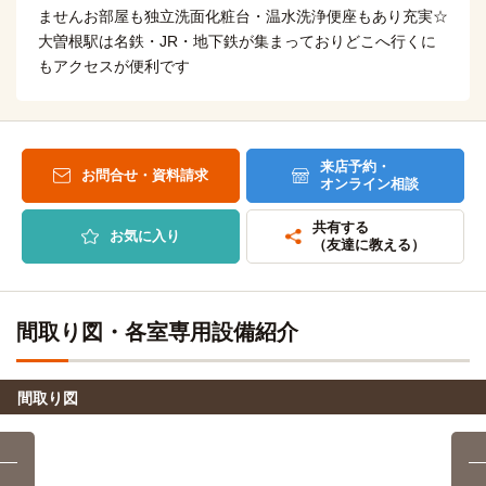
大曽根駅→（JR中央本線13分）→神領駅→（名鉄バス中部大
ませんお部屋も独立洗面化粧台・温水洗浄便座もあり充実☆
自転車
名古屋ビューティー専門学校
学線7分）→中部大学
11分
大曽根駅は名鉄・JR・地下鉄が集まっておりどこへ行くに
(約2.7km)
もアクセスが便利です
自転車
愛知大学(大学院（車道キャンパス）)
自転車
9分
トライデントスポーツ医療科学専門学校
13分
(約2.1km)
(約3.1km)
自転車
名古屋市立大学(葵キャンパス)
自転車
9分
ナゴノ福祉歯科医療専門学校
13分
(約2.1km)
来店予約・
(約3.1km)
お問合せ・資料請求
オンライン相談
自転車
名古屋市立大学(北千種キャンパス)
自転車
11分
布池外語専門学校
14分
(約2.5km)
共有する
(約3.3km)
お気に入り
（友達に教える）
自転車
愛知大学(車道キャンパス)
自転車
13分
名古屋YWCA学院日本語学校
17分
(約3.0km)
(約4.1km)
自転車
名古屋造形大学
自転車
間取り図・各室専用設備紹介
13分
名古屋外語・ホテル・ブライダル専門学校
19分
(約3.0km)
(約4.5km)
自転車
名古屋造形大学(大学院)
自転車
13分
名古屋YMCA(名古屋校)
間取り図
23分
(約3.0km)
(約5.4km)
名古屋工業大学
電車
ZETA DIVISION ゲーミングアカデミー
6分
電車