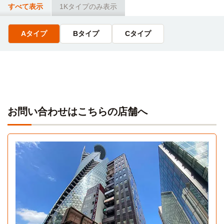
9分
すべて表示
1Kタイプのみ表示
大曽根→（JR中央本線3分）→千種（4分）→（地下鉄東山線
2分）→今池
Aタイプ
Bタイプ
Cタイプ
お問い合わせはこちらの店舗へ
Aタイプ
1K 25㎡〜25㎡