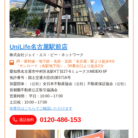
UniLife名古屋駅前店
株式会社ジェイ・エス・ビー・ネットワーク
JR・新幹線・地下鉄・名鉄・近鉄「名古屋」駅より徒歩4分
「サンロード（名駅地下街）」S6番出口より徒歩2分
愛知県名古屋市中村区名駅4丁目27-6ミュークスMEIEKI 6F
免許番号：国土交通大臣(6)第5716号
加盟団体：（公社）全日本不動産協会（公社）不動産保証協会（公社）
首都圏不動産公正取引協議会
営業時間： 平日：10:00～17:00
土日祝：10:00～17:00
休業日はこちらでご確認いただけます
0120-486-153
通話無料