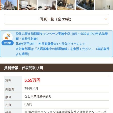
写真一覧（全
33
枚）
◎住み替え初期割キャンペーン実施中◎（8/3～9/30までの申込先着
順・在校生対象）
礼金5万円OFF・初月家賃最大1ヶ月分フリーレント
※対象部屋は「入居募集中の部屋情報」を参照ください。（表記条件
より適用）
賃料情報・代表間取り図
5.55万円
賃料
7千円／月
共益費
なし※禁煙特約あり
敷金
6万円
礼金
※2026学生マンションBOOK掲載条件より変更となっていま
備考