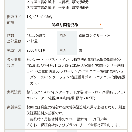
名古屋市営名城線「大曽根」駅徒歩8分
名古屋市営名城線「平安通」駅徒歩6分
間取り／
1K／25m²／8帖
面積
間取り図を見る
階数・
地上8階建て
構造
鉄筋コンクリート造
全部屋数
24部屋
完成年月
2003年01月
向き
西
各室専用
セパレート（バス・トイレ）/独立洗面化粧台/洗濯機置場(室
設備
内)/温水洗浄便座/IHコンロ(2口)/家具家電付/玄関センサー感知
ライト/居室照明器具/フローリング/バルコニー/吊棚/収納/シュ
ーズケース/インターフォン/暗証番号式キー/エアコン/個別給湯
（ガス）
共同設備
都市ガス/CATV/インターネット対応/オートロック/防犯カメラ/
エレベーター/宅配BOX/駐輪場(原付50cc可)
家賃保証
契約には貸主の指定する家賃保証会社利用が必須となり、別途
保証委託料が必要です。
（契約時：月額賃料等の50％ 更新時：1万円／年）
※なお、保証会社およびプランによって金額は変動します。