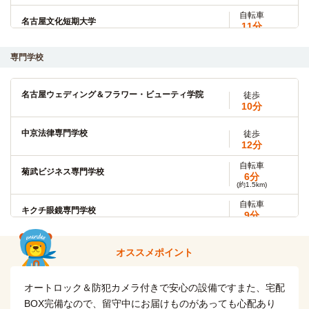
自転車
名古屋文化短期大学
11分
(約2.6km)
自転車
専門学校
名古屋学芸大学(名城前医療キャンパス)
16分
(約3.5km)
名古屋ウェディング＆フラワー・ビューティ学院
徒歩
金城学院大学
電車
10分
9分
大曽根→(名鉄瀬戸線9分)→大森・金城学院前
中京法律専門学校
徒歩
12分
名古屋大学(鶴舞キャンパス)
電車
自転車
菊武ビジネス専門学校
5分
6分
(約1.5km)
大曽根→（JR中央本線5分）→鶴舞
自転車
キクチ眼鏡専門学校
9分
愛知学院大学(楠元キャンパス)
電車
(約2.1km)
12分
自転車
名古屋市歯科医師会付属歯科衛生士専門学校
オススメポイント
大曽根→（地下鉄名城線12分）→本山
9分
(約2.1km)
自転車
中部大学(春日井キャンパス)
バス＋電車
オートロック＆防犯カメラ付きで安心の設備ですまた、宅配
名古屋文化学園保育専門学校
10分
20分
(約2.4km)
BOX完備なので、留守中にお届けものがあっても心配あり