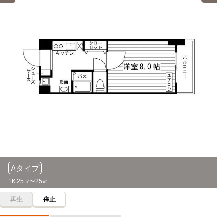
「大曽根」駅→（JR中央本線6分）→「鶴舞」駅
愛知調理専門学校
電車
2分
愛知工業大学(自由ヶ丘キャンパス)
電車
9分
平安通→(地下鉄上飯田線2分)→上飯田
大曽根→（地下鉄名城線9分）→自由ヶ丘
河合塾(千種校)
電車
3分
名古屋産業大学
電車
15分
大曽根→（JR中央本線3分）→千種
大曽根→（名鉄瀬戸線15分）→尾張旭
アリアーレビューティー専門学校
電車
3分
名古屋経営短期大学
電車
15分
大曽根→（ＪＲ中央本線3分）→千種
大曽根→（名鉄瀬戸線15分）→尾張旭
日本福祉大学中央福祉専門学校
電車
5分
名古屋産業大学(大学院)
電車
15分
大曽根→（JR中央本線5分）→鶴舞
Aタイプ
大曽根→（名鉄瀬戸線15分）→尾張旭
1K 25㎡〜25㎡
ECC日本語学院(名古屋校)
電車
8分
再生
停止
名古屋経営会計専門学校
電車