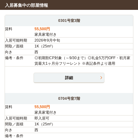
入居募集中の部屋情報
0301号室3階
賃料
55,500円
家具家電付き
入居可能時期
2026年9月中旬
間取／面積
1K（25m²）
向き
西
備考・条件
◎初期割CP対象（～9/30まで）◎礼金5万円OFF・初月家
賃最大1ヶ月分フリーレント ※表記条件より適用
詳細
0704号室7階
賃料
55,500円
家具家電付き
入居可能時期
即入居可
間取／面積
1K（25m²）
向き
西
備考・条件