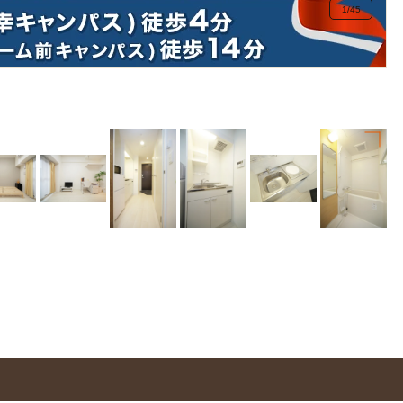
1
/
45