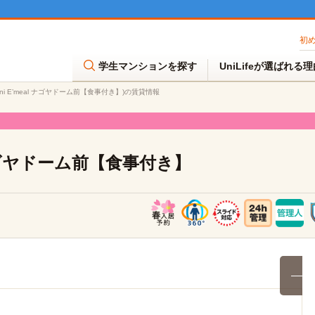
初
学生マンションを探す
UniLifeが選ばれる
Uni E’meal ナゴヤドーム前【食事付き】)の賃貸情報
l ナゴヤドーム前【食事付き】
満