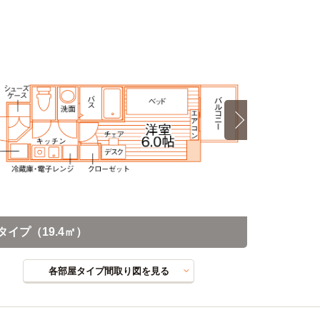
タイプ（19.4㎡）
1Rタイプ（
各部屋タイプ間取り図を見る