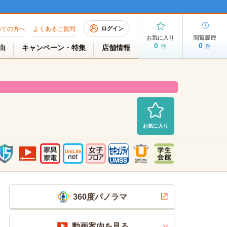
めての方へ
よくあるご質問
ログイン
お気に入り
閲覧履歴
0
0
件
件
理由
キャンペーン・特集
店舗情報
お気に入り
室（空室待ち）
2026/07/31 AM 06:40現在
360度パノラマ
動画案内を見る