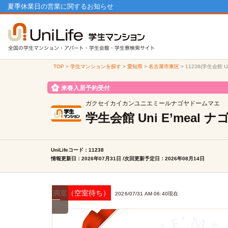
夏季休業日の営業に関するお知らせ
TOP
>
学生マンションを探す
>
愛知県
>
名古屋市東区
>
11238(学生会館 
来春入居予約受付
ガクセイカイカンユニエミールナゴヤドームマエ
学生会館 Uni E’mea
UniLifeコード：11238
情報更新日：2026年07月31日 /次回更新予定日：2026年08月14日
満室（空室待ち）
2026/07/31 AM 06:40現在