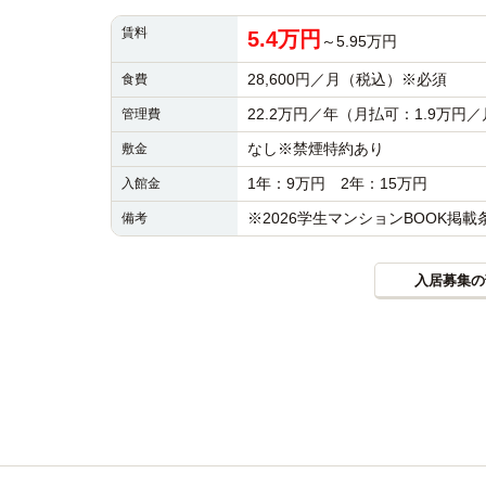
賃料
5.4万円
～5.95万円
28,600円／月（税込）※必須
食費
22.2万円／年（月払可：1.9万
管理費
なし※禁煙特約あり
敷金
1年：9万円 2年：15万円
入館金
※2026学生マンションBOOK掲
備考
入居募集の