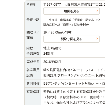
所在地
〒567-0877 大阪府茨木市丑寅2丁目21-
地図を見る
最寄り駅
ＪＲ東海道・山陽本線「千里丘」駅徒歩13分
阪急京都本線「南茨木」駅徒歩16分
間取り／
1K／28.05m²／9帖
面積
間取り図を見る
階数・
地上3階建て
全部屋数
24部屋
完成年月
2016年02月
各室専用
独立洗面化粧台/セパレート（バス・トイレ）
設備
照明器具/フローリング/バルコニー/収納/
共同設備
BSアンテナ/インターネット対応/オートロッ
家賃保証
契約には貸主の指定する家賃保証会社利
（契約時：月額賃料等の50％ 更新時：
※なお、保証会社およびプランによって