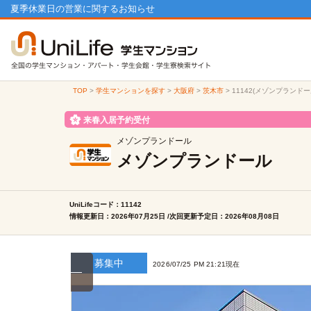
夏季休業日の営業に関するお知らせ
TOP
>
学生マンションを探す
>
大阪府
>
茨木市
>
11142(メゾンプランド
来春入居予約受付
メゾンプランドール
メゾンプランドール
UniLifeコード：11142
情報更新日：2026年07月25日 /次回更新予定日：2026年08月08日
募集中
2026/07/25 PM 21:21現在