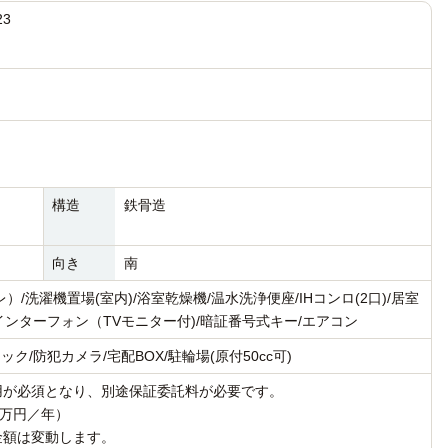
23
構造
鉄骨造
向き
南
/洗濯機置場(室内)/浴室乾燥機/温水洗浄便座/IHコンロ(2口)/居室
インターフォン（TVモニター付)/暗証番号式キー/エアコン
ク/防犯カメラ/宅配BOX/駐輪場(原付50cc可)
用が必須となり、別途保証委託料が必要です。
1万円／年）
金額は変動します。