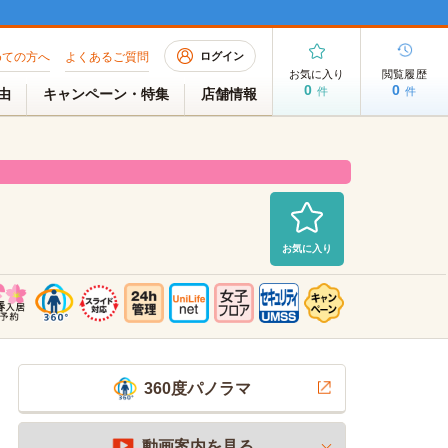
めての方へ
よくあるご質問
ログイン
お気に入り
閲覧履歴
0
0
件
件
理由
キャンペーン・特集
店舗情報
お気に入り
募集中
2026/07/25 PM 21:21現在
360度パノラマ
動画案内を見る