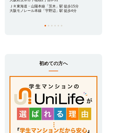
大阪府茨木市下穂積2丁目8-51
大阪府茨木市天王2丁目
ＪＲ東海道・山陽本線「茨木」駅 徒歩15分
阪急京都本線「南茨木
大阪モノレール本線「宇野辺」駅 徒歩4分
大阪モノレール本線「
その他最寄り駅あり
初めての方へ