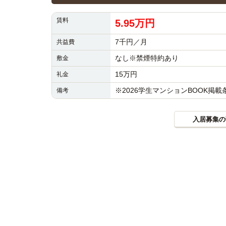
賃料
5.95万円
7千円／月
共益費
なし※禁煙特約あり
敷金
15万円
礼金
※2026学生マンションBOOK掲
備考
入居募集の