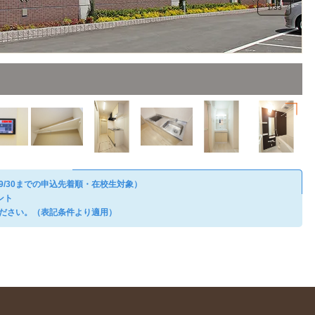
1
/
33
9/30までの申込先着順・在校生対象）
ント
ださい。（表記条件より適用）