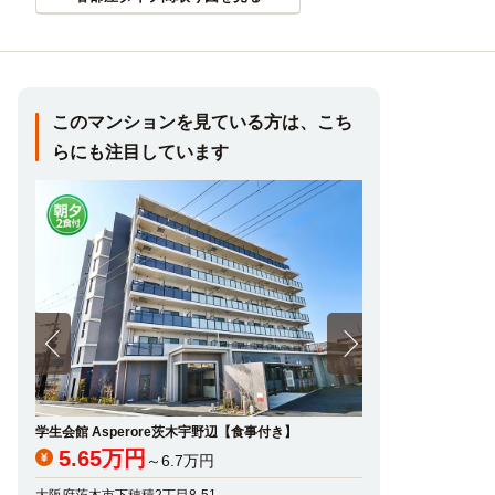
このマンションを見ている方は、こち
らにも注目しています
学生会館 Asperore茨木宇野辺【食事付き】
プレサージュ平尾
5.65万円
5.4万円
～6.7万円
～6.