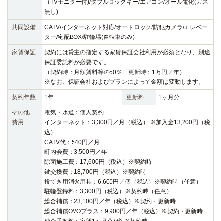
（TVモニター付)/ダブルロックキー/エアコン/オール電化(ガス
無し)
共同設備
CATV/インターネット対応/オートロック/防犯カメラ/エレベー
ター/宅配BOX/駐輪場(自転車のみ)
家賃保証
契約には貸主の指定する家賃保証会社利用が必須となり、別途
保証委託料が必要です。
（契約時：月額賃料等の50％ 更新時：1万円／年）
※なお、保証会社およびプランによって金額は変動します。
契約年数
1年
更新料
1ヶ月分
その他
電気・水道：個人契約
費用
インターネット：3,300円／月（税込） ※加入金13,200円（税
込）
CATV代：540円／月
町内会費：3,500円／年
除菌施工費：17,600円（税込）※契約時
鍵交換費：18,700円（税込）※契約時
投てき用消火用具：6,600円／個（税込）※契約時（任意）
駐輪登録料：3,300円（税込）※契約時（任意）
総合補償：23,100円／年（税込）※契約・更新時
総合補償OVOプラス：9,900円／年（税込）※契約・更新時
仲介手数料：家賃1ヶ月分+税 ※契約時