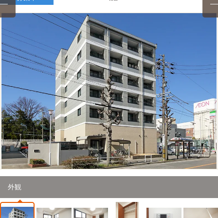
2
/
27
外観