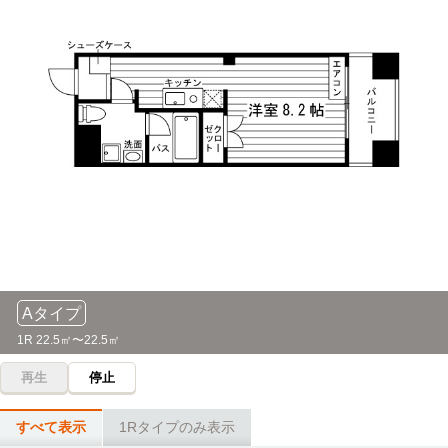
16分
「八事」駅→（名城線16分）→「ナゴヤドーム前矢田」駅
椙山女学園大学(星が丘キャンパス)
電車
18分
「八事」駅→（地下鉄名城線8分）→「本山」駅（6分）
→（地下鉄東山線4分）→「星ヶ丘」駅
東海学園大学(三好キャンパス)
電車
23分
「八事」駅→（地下鉄鶴舞線10分）→「赤池」駅（３分）
→（名鉄豊田線10分）→「三好ケ丘」駅
Aタイプ
1R 22.5㎡〜22.5㎡
再生
停止
すべて表示
1Rタイプのみ表示