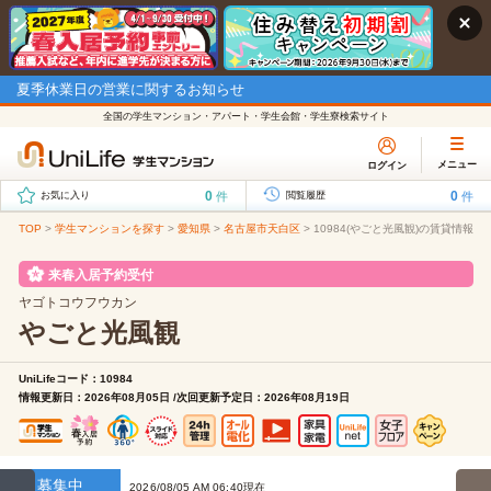
夏季休業日の営業に関するお知らせ
全国の学生マンション・アパート・学生会館・学生寮検索サイト
メニュー
ログイン
0
0
件
件
お気に入り
閲覧履歴
TOP
>
学生マンションを探す
>
愛知県
>
名古屋市天白区
>
10984(やごと光風観)の賃貸情報
来春入居予約受付
ヤゴトコウフウカン
やごと光風観
UniLifeコード：10984
情報更新日：2026年08月05日 /次回更新予定日：2026年08月19日
募集中
2026/08/05 AM 06:40現在