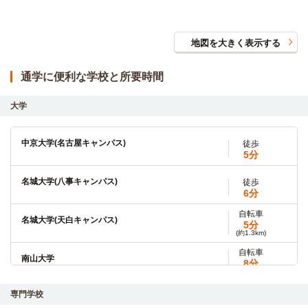
地図を大きく表示する
通学に便利な学校と所要時間
大学
中京大学(名古屋キャンパス)
徒歩
5分
名城大学(八事キャンパス)
徒歩
6分
自転車
名城大学(天白キャンパス)
5分
(約1.3km)
自転車
南山大学
8分
(約1.7km)
自転車
専門学校
名古屋葵大学（旧称：名古屋女子大学）(汐路学舎)
13分