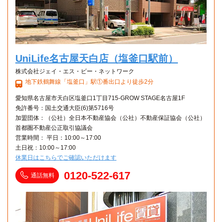
UniLife名古屋天白店（塩釜口駅前）
株式会社ジェイ・エス・ビー・ネットワーク
地下鉄鶴舞線「塩釜口」駅①番出口より徒歩2分
愛知県名古屋市天白区塩釜口1丁目715-GROW STAGE名古屋1F
免許番号：国土交通大臣(6)第5716号
加盟団体：（公社）全日本不動産協会（公社）不動産保証協会（公社）
首都圏不動産公正取引協議会
営業時間： 平日：10:00～17:00
土日祝：10:00～17:00
休業日はこちらでご確認いただけます
0120-522-617
通話無料