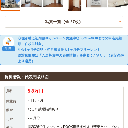
写真一覧（全
27
枚）
◎住み替え初期割キャンペーン実施中◎（7/1～9/30までの申込先着
順・在校生対象）
礼金1ヶ月分OFF・初月家賃最大1ヶ月分フリーレント
※対象部屋は「入居募集中の部屋情報」を参照ください。（表記条件
より適用）
賃料情報・代表間取り図
5.8万円
賃料
7千円／月
共益費
なし※禁煙特約あり
敷金
2ヶ月分
礼金
※2026学生マンションBOOK掲載条件より変更となっていま
備考