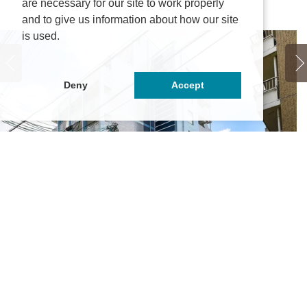
are necessary for our site to work properly
and to give us information about how our site
is used.
Deny
Accept
APPY FUN八事石坂
パ