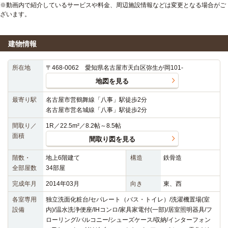
※動画内で紹介しているサービスや料金、周辺施設情報などは変更となる場合がご
ざいます。
建物情報
所在地
〒468-0062 愛知県名古屋市天白区弥生が岡101-
地図を見る
最寄り駅
名古屋市営鶴舞線「八事」駅徒歩2分
名古屋市営名城線「八事」駅徒歩2分
間取り／
1R／22.5m²／8.2帖～8.5帖
面積
間取り図を見る
階数・
地上6階建て
構造
鉄骨造
全部屋数
34部屋
完成年月
2014年03月
向き
東、西
各室専用
独立洗面化粧台/セパレート（バス・トイレ）/洗濯機置場(室
設備
内)/温水洗浄便座/IHコンロ/家具家電付(一部)/居室照明器具/フ
ローリング/バルコニー/シューズケース/収納/インターフォン