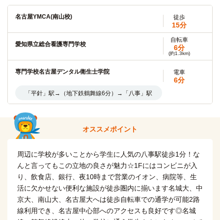
(約2.9km)
自転車
名古屋YMCA(南山校)
徒歩
名古屋大学(東山キャンパス)
11分
15分
(約2.4km)
自転車
自転車
愛知県立総合看護専門学校
名古屋市立大学(田辺通キャンパス)
6分
9分
(約1.3km)
(約2.0km)
専門学校名古屋デンタル衛生士学院
電車
中京大学(大学院)
徒歩
6分
4分
「平針」駅→（地下鉄鶴舞線6分）→「八事」駅
名城大学(大学院)
徒歩
6分
自転車
オススメポイント
名古屋市立大学(大学院（田辺通キャンパス）)
9分
(約2.0km)
自転車
周辺に学校が多いことから学生に人気の八事駅徒歩1分！な
名古屋市立大学(桜山（川澄）キャンパス)
12分
んと言ってもこの立地の良さが魅力☆1Fにはコンビニが入
(約2.8km)
り、飲食店、銀行、夜10時まで営業のイオン、病院等、生
自転車
名古屋市立大学(滝子（山の畑）キャンパス)
活に欠かせない便利な施設が徒歩圏内に揃います名城大、中
16分
(約3.6km)
京大、南山大、名古屋大へは徒歩自転車での通学が可能2路
線利用でき、名古屋中心部へのアクセスも良好です◎名城
東海学園大学(名古屋キャンパス)
電車