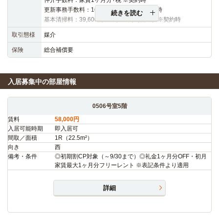
更新事務手数料：16,500円（税込）※更新時
続きを読む
基本清掃料：39,600円～42,900円（税込）※契約時
取引態様
媒介
保険
総合補償要
入居募集中の部屋情報
0506号室5階
賃料
58,000円
入居可能時期
即入居可
間取／面積
1R（22.5m²）
向き
西
備考・条件
◎初期割CP対象（～9/30まで）◎礼金1ヶ月分OFF・初月
家賃最大1ヶ月分フリーレント ※表記条件より適用
詳細