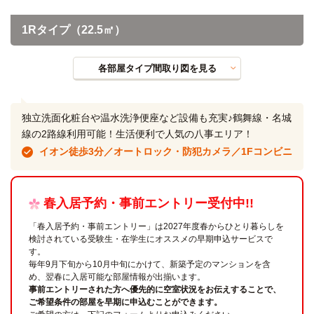
1Rタイプ（22.5㎡）
各部屋タイプ間取り図を見る
独立洗面化粧台や温水洗浄便座など設備も充実♪鶴舞線・名城
線の2路線利用可能！生活便利で人気の八事エリア！
イオン徒歩3分／オートロック・防犯カメラ／1Fコンビニ
春入居予約・事前エントリー受付中!!
「春入居予約・事前エントリー」は2027年度春からひとり暮らしを
検討されている受験生・在学生にオススメの早期申込サービスで
す。
毎年9月下旬から10月中旬にかけて、新築予定のマンションを含
め、翌春に入居可能な部屋情報が出揃います。
事前エントリーされた方へ優先的に空室状況をお伝えすることで、
ご希望条件の部屋を早期に申込むことができます。