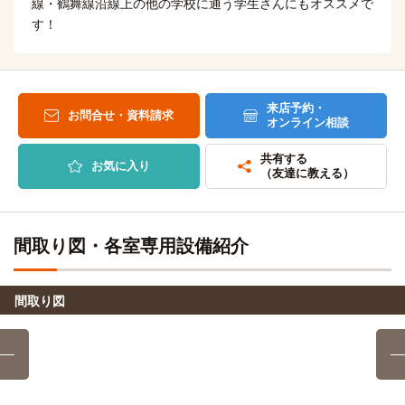
5分
線・鶴舞線沿線上の他の学校に通う学生さんにもオススメで
す！
「原」駅（地下鉄鶴舞線5分)→「八事」駅
名古屋大学(鶴舞キャンパス)
電車
9分
「八事」駅→（鶴舞線9分）→「鶴舞」駅
来店予約・
お問合せ・資料請求
オンライン相談
名古屋工業大学
電車
共有する
9分
お気に入り
（友達に教える）
「八事」駅→（地下鉄鶴舞線9分）→「鶴舞」駅
愛知工業大学(自由ヶ丘キャンパス)
電車
間取り図・各室専用設備紹介
10分
八事駅→名城線10分→自由ヶ丘駅
間取り図
名城大学(ナゴヤドーム前キャンパス)
電車
15分
「八事」駅 →（名城線15分）→「ナゴヤドーム前矢田」駅
名古屋大学(大幸キャンパス)
電車