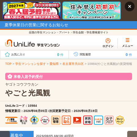
夏季休業日の営業に関するお知らせ
全国の学生マンション・アパート・学生会館・学生寮検索サイト
メニュー
ログイン
0
0
件
件
お気に入り
閲覧履歴
TOP
>
学生マンションを探す
>
愛知県
>
名古屋市天白区
>
10984(やごと光風観)の賃貸情報
来春入居予約受付
ヤゴトコウフウカン
やごと光風観
UniLifeコード：10984
情報更新日：2026年08月05日 /次回更新予定日：2026年08月19日
募集中
2026/08/05 AM 06:40現在