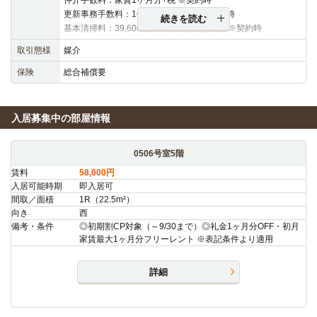
更新事務手数料：16,500円（税込）※更新時
続きを読む
基本清掃料：39,600円～42,900円（税込）※契約時
取引態様
媒介
保険
総合補償要
入居募集中の部屋情報
0506号室5階
賃料
58,000円
入居可能時期
即入居可
間取／面積
1R（22.5m²）
向き
西
備考・条件
◎初期割CP対象（～9/30まで）◎礼金1ヶ月分OFF・初月
家賃最大1ヶ月分フリーレント ※表記条件より適用
詳細