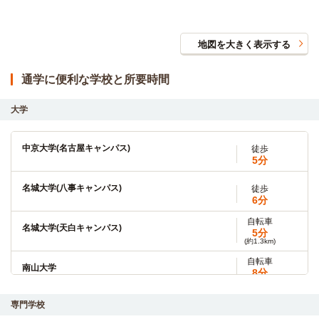
地図を大きく表示する
通学に便利な学校と所要時間
大学
中京大学(名古屋キャンパス)
徒歩
5分
名城大学(八事キャンパス)
徒歩
6分
自転車
名城大学(天白キャンパス)
5分
(約1.3km)
自転車
南山大学
8分
(約1.7km)
自転車
専門学校
名古屋葵大学（旧称：名古屋女子大学）(汐路学舎)
13分