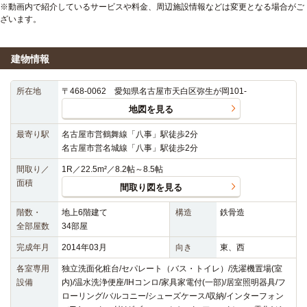
※動画内で紹介しているサービスや料金、周辺施設情報などは変更となる場合がご
ざいます。
建物情報
所在地
〒468-0062 愛知県名古屋市天白区弥生が岡101-
地図を見る
最寄り駅
名古屋市営鶴舞線「八事」駅徒歩2分
名古屋市営名城線「八事」駅徒歩2分
間取り／
1R／22.5m²／8.2帖～8.5帖
面積
間取り図を見る
階数・
地上6階建て
構造
鉄骨造
全部屋数
34部屋
完成年月
2014年03月
向き
東、西
各室専用
独立洗面化粧台/セパレート（バス・トイレ）/洗濯機置場(室
設備
内)/温水洗浄便座/IHコンロ/家具家電付(一部)/居室照明器具/フ
ローリング/バルコニー/シューズケース/収納/インターフォン