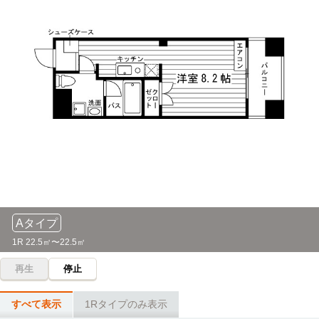
16分
「八事」駅→（名城線16分）→「ナゴヤドーム前矢田」駅
椙山女学園大学(星が丘キャンパス)
電車
18分
「八事」駅→（地下鉄名城線8分）→「本山」駅（6分）
→（地下鉄東山線4分）→「星ヶ丘」駅
東海学園大学(三好キャンパス)
電車
23分
「八事」駅→（地下鉄鶴舞線10分）→「赤池」駅（３分）
→（名鉄豊田線10分）→「三好ケ丘」駅
Aタイプ
1R 22.5㎡〜22.5㎡
再生
停止
すべて表示
1Rタイプのみ表示