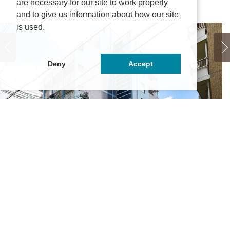
are necessary for our site to work properly
and to give us information about how our site
is used.
Deny
Accept
APPY FUN八事石坂
パ