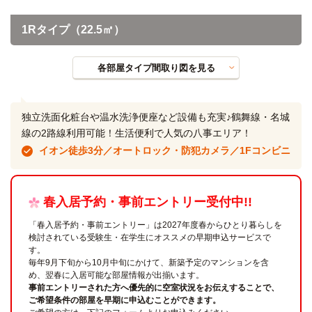
1Rタイプ（22.5㎡）
各部屋タイプ間取り図を見る
独立洗面化粧台や温水洗浄便座など設備も充実♪鶴舞線・名城
線の2路線利用可能！生活便利で人気の八事エリア！
イオン徒歩3分／オートロック・防犯カメラ／1Fコンビニ
春入居予約・事前エントリー受付中!!
「春入居予約・事前エントリー」は2027年度春からひとり暮らしを
検討されている受験生・在学生にオススメの早期申込サービスで
す。
毎年9月下旬から10月中旬にかけて、新築予定のマンションを含
め、翌春に入居可能な部屋情報が出揃います。
事前エントリーされた方へ優先的に空室状況をお伝えすることで、
ご希望条件の部屋を早期に申込むことができます。