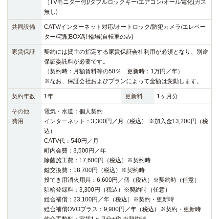
（TVモニター付)/ダブルロックキー/エアコン/オール電化(ガス
無し)
共同設備
CATV/インターネット対応/オートロック/防犯カメラ/エレベー
ター/宅配BOX/駐輪場(自転車のみ)
家賃保証
契約には貸主の指定する家賃保証会社利用が必須となり、別途
保証委託料が必要です。
（契約時：月額賃料等の50％ 更新時：1万円／年）
※なお、保証会社およびプランによって金額は変動します。
契約年数
1年
更新料
1ヶ月分
その他
電気・水道：個人契約
費用
インターネット：3,300円／月（税込） ※加入金13,200円（税
込）
CATV代：540円／月
町内会費：3,500円／年
除菌施工費：17,600円（税込）※契約時
鍵交換費：18,700円（税込）※契約時
投てき用消火用具：6,600円／個（税込）※契約時（任意）
駐輪登録料：3,300円（税込）※契約時（任意）
総合補償：23,100円／年（税込）※契約・更新時
総合補償OVOプラス：9,900円／年（税込）※契約・更新時
仲介手数料：家賃1ヶ月分+税 ※契約時