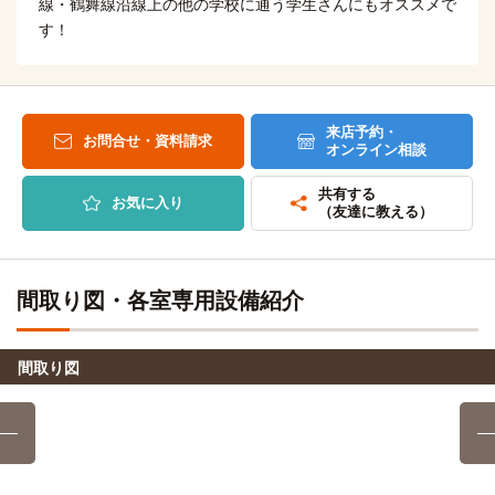
5分
線・鶴舞線沿線上の他の学校に通う学生さんにもオススメで
す！
「原」駅（地下鉄鶴舞線5分)→「八事」駅
名古屋大学(鶴舞キャンパス)
電車
9分
「八事」駅→（鶴舞線9分）→「鶴舞」駅
来店予約・
お問合せ・資料請求
オンライン相談
名古屋工業大学
電車
共有する
9分
お気に入り
（友達に教える）
「八事」駅→（地下鉄鶴舞線9分）→「鶴舞」駅
愛知工業大学(自由ヶ丘キャンパス)
電車
間取り図・各室専用設備紹介
10分
八事駅→名城線10分→自由ヶ丘駅
間取り図
名城大学(ナゴヤドーム前キャンパス)
電車
15分
「八事」駅 →（名城線15分）→「ナゴヤドーム前矢田」駅
名古屋大学(大幸キャンパス)
電車