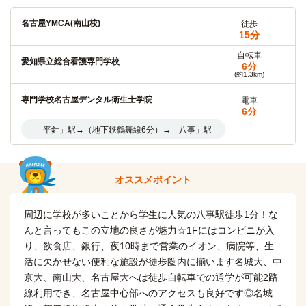
(約2.9km)
自転車
名古屋YMCA(南山校)
徒歩
名古屋大学(東山キャンパス)
11分
15分
(約2.4km)
自転車
自転車
愛知県立総合看護専門学校
名古屋市立大学(田辺通キャンパス)
6分
9分
(約1.3km)
(約2.0km)
専門学校名古屋デンタル衛生士学院
電車
中京大学(大学院)
徒歩
6分
4分
「平針」駅→（地下鉄鶴舞線6分）→「八事」駅
名城大学(大学院)
徒歩
6分
自転車
オススメポイント
名古屋市立大学(大学院（田辺通キャンパス）)
9分
(約2.0km)
自転車
周辺に学校が多いことから学生に人気の八事駅徒歩1分！な
名古屋市立大学(桜山（川澄）キャンパス)
12分
んと言ってもこの立地の良さが魅力☆1Fにはコンビニが入
(約2.8km)
り、飲食店、銀行、夜10時まで営業のイオン、病院等、生
自転車
名古屋市立大学(滝子（山の畑）キャンパス)
活に欠かせない便利な施設が徒歩圏内に揃います名城大、中
16分
(約3.6km)
京大、南山大、名古屋大へは徒歩自転車での通学が可能2路
線利用でき、名古屋中心部へのアクセスも良好です◎名城
東海学園大学(名古屋キャンパス)
電車