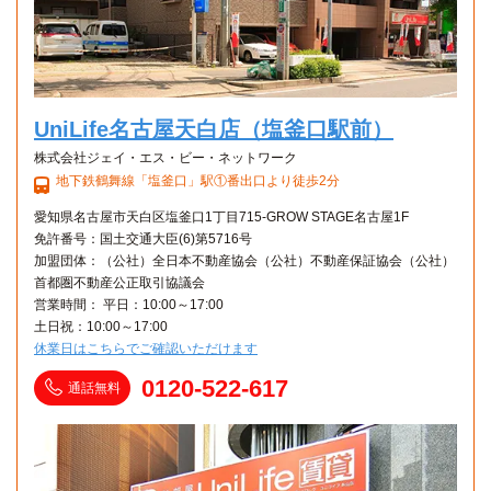
UniLife名古屋天白店（塩釜口駅前）
株式会社ジェイ・エス・ビー・ネットワーク
地下鉄鶴舞線「塩釜口」駅①番出口より徒歩2分
愛知県名古屋市天白区塩釜口1丁目715-GROW STAGE名古屋1F
免許番号：国土交通大臣(6)第5716号
加盟団体：（公社）全日本不動産協会（公社）不動産保証協会（公社）
首都圏不動産公正取引協議会
営業時間： 平日：10:00～17:00
土日祝：10:00～17:00
休業日はこちらでご確認いただけます
0120-522-617
通話無料