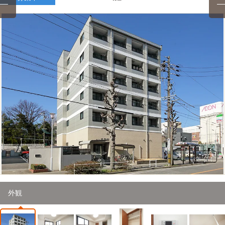
1
/
27
外観