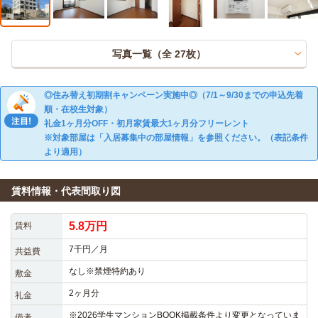
写真一覧（全
27
枚）
◎住み替え初期割キャンペーン実施中◎（7/1～9/30までの申込先着
順・在校生対象）
礼金1ヶ月分OFF・初月家賃最大1ヶ月分フリーレント
※対象部屋は「入居募集中の部屋情報」を参照ください。（表記条件
より適用）
賃料情報・代表間取り図
5.8万円
賃料
7千円／月
共益費
なし※禁煙特約あり
敷金
2ヶ月分
礼金
※2026学生マンションBOOK掲載条件より変更となっていま
備考