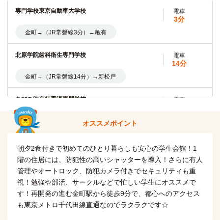
麗澤大学
電車
18分
専門学校東京自動車大学校
電車
3分
金町→（JR常磐線18分）→南柏
金町→（JR常磐線3分）→亀有
中央学院大学
電車
20分
北原学院歯科衛生専門学校
電車
14分
金町→（JR常磐線5分) →松戸(3分)→(JR常磐線快速12分)→
我孫子
金町→（JR常磐線14分）→新松戸
聖徳大学
電車
あびこ助産師看護専門学校
電車
5分
20分
金町→（JR常磐線5分）→松戸
金町→（JR常磐線5分) →松戸(3分)→(JR常磐線快速12分)→
オススメポイント
我孫子
日本大学(松戸歯学部)
電車
朝夕2食付きで初めてのひとり暮らしも安心の学生会館！1
5分
日本国際工科専門学校
電車
階の住居には、防犯性の高いシャッターを導入！さらに有人
14分
金町→（JR常磐線5分）→松戸
管理やオートロック、防犯カメラ付きでセキュリティも重
金町→（JR常磐線14分）→新松戸
視！勉強や部活、サークルなどで忙しい学生にオススメで
流通経済大学(新松戸)
電車
す！再開発の進む金町駅から徒歩9分で、都心へのアクセス
14分
慈恵柏看護専門学校
電車
18分
も東京メトロ千代田線直通なのでラクラクです☆
金町→（JR常磐線14分）→新松戸
金町→（JR常磐線18分）→柏