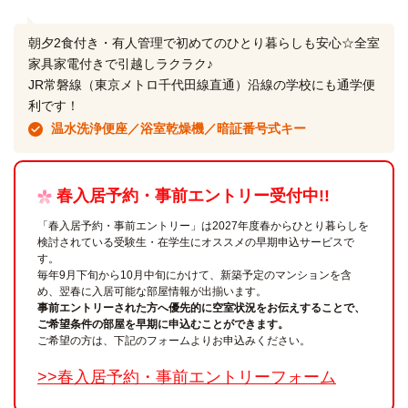
朝夕2食付き・有人管理で初めてのひとり暮らしも安心☆全室
家具家電付きで引越しラクラク♪
JR常磐線（東京メトロ千代田線直通）沿線の学校にも通学便
利です！
温水洗浄便座／浴室乾燥機／暗証番号式キー
春入居予約・事前エントリー受付中!!
「春入居予約・事前エントリー」は2027年度春からひとり暮らしを
検討されている受験生・在学生にオススメの早期申込サービスで
す。
毎年9月下旬から10月中旬にかけて、新築予定のマンションを含
め、翌春に入居可能な部屋情報が出揃います。
事前エントリーされた方へ優先的に空室状況をお伝えすることで、
ご希望条件の部屋を早期に申込むことができます。
ご希望の方は、下記のフォームよりお申込みください。
>>春入居予約・事前エントリーフォーム