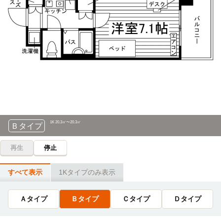
帝京科学大学(千住キャンパス)
電車
金町→（JR常磐線9分）→北千住（7分）→（東武スカイツリ
10分
ーライン区間急行8分）→東向島
金町→（JR常磐線10分）→北千住
【立志舎】専門学校日本動物21
電車
和洋女子大学
電車
24分
15分
金町→（JR常磐線9分）→北千住→（東武スカイツリーライ
京成金町→（京成金町線5分）→京成高砂4分→（京成本線6
ン準急15分）→錦糸町
分）→国府台
【立志舎】東京ITプログラミング&会計専門学校
電車
東洋大学(白山キャンパス)
電車
24分
18分
金町→（JR常磐線9分）→北千住→（東武スカイツリーライ
金町→（JR常磐線18分）→千駄木
ン準急15分）→錦糸町
1K 20.3㎡〜20.3㎡
Ｂタイプ
東京大学(本郷キャンパス)
電車
【立志舎】東京法律公務員専門学校
電車
再生
停止
19分
24分
金町→（JR常磐線19分）→根津
金町→（JR常磐線9分）→北千住→（東武スカイツリーライ
すべて表示
1Kタイプのみ表示
ン準急15分）→錦糸町
明治大学(駿河台キャンパス)
電車
24分
【立志舎】専門学校日本鉄道&スポーツビジネスカレッ
Ａタイプ
Ｂタイプ
Ｃタイプ
Ｄタイプ
ジ21
電車
金町→（JR常磐線24分）→新御茶ノ水
24分