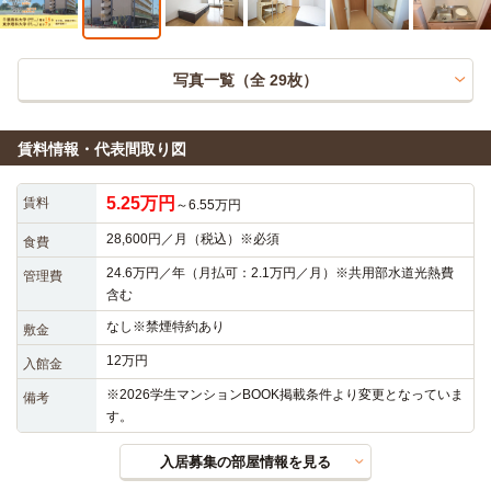
写真一覧（全
29
枚）
賃料情報・代表間取り図
5.25万円
賃料
～6.55万円
28,600円／月（税込）※必須
食費
24.6万円／年（月払可：2.1万円／月）※共用部水道光熱費
管理費
含む
なし※禁煙特約あり
敷金
12万円
入館金
※2026学生マンションBOOK掲載条件より変更となっていま
備考
す。
入居募集の部屋情報を見る