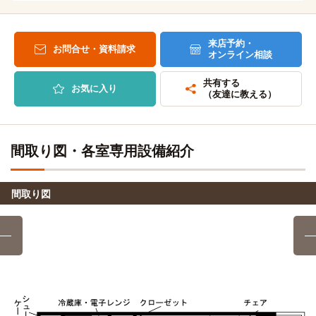
東京未来大学
電車
19分
千葉・柏リハビリテーション学院
電車
18分
来店予約・
金町→（JR常磐線9分）→北千住（7分）→（東武スカイツリ
お問合せ・資料請求
オンライン相談
ーライン3分）→堀切
金町→（JR常磐線18分）→柏
共有する
お気に入り
情報経営イノベーション専門職大学
電車
パリ総合美容専門学校柏校
電車
（友達に教える）
25分
18分
京成金町→（京成金町線5分）→京成高砂（9分）→（北総線
金町→（JR常磐線18分）→柏
特急11分）→押上
間取り図・各室専用設備紹介
中央医療技術専門学校
電車
江戸川大学(駒木キャンパス)
電車
23分
26分
京成金町→（京成金町線5分）→京成高砂（14分）→（京成
間取り図
金町→（JR常磐線12分）→新松戸（2分）→（JR武蔵野線3
本線4分）→京成立石
分）→南流山（6分）→（つくばエクスプレス3分）→流山お
おたかの森
スカイ総合ペット専門学校
電車
23分
東京電機大学(東京千住キャンパス)
電車
金町→（JR常磐線23分）→北柏
10分
金町→（JR常磐線10分）→北千住
東京墨田看護専門学校
電車
24分