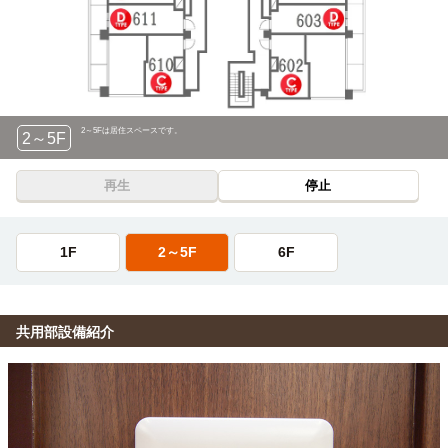
2～5Fは居住スペースです。
2～5F
再生
停止
1F
2～5F
6F
共用部設備紹介