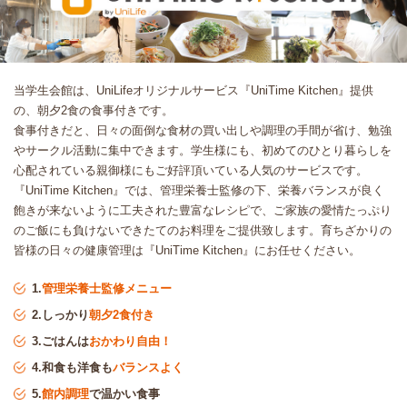
当学生会館は、UniLifeオリジナルサービス『UniTime Kitchen』提供
の、朝夕2食の食事付きです。
食事付きだと、日々の面倒な食材の買い出しや調理の手間が省け、勉強
やサークル活動に集中できます。学生様にも、初めてのひとり暮らしを
心配されている親御様にもご好評頂いている人気のサービスです。
『UniTime Kitchen』では、管理栄養士監修の下、栄養バランスが良く
飽きが来ないように工夫された豊富なレシピで、ご家族の愛情たっぷり
のご飯にも負けないできたてのお料理をご提供致します。育ちざかりの
皆様の日々の健康管理は『UniTime Kitchen』にお任せください。
1.
管理栄養士監修メニュー
2.しっかり
朝夕2食付き
3.ごはんは
おかわり自由！
4.和食も洋食も
バランスよく
5.
館内調理
で温かい食事