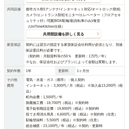
共同設備
都市ガス/BSアンテナ/インターネット対応/オートロック/防犯
カメラ/エントランス防犯モニター/エレベーター（フロアセキ
ュリティ付）/宅配BOX/駐輪場(自転車のみ)/食堂
（UniTimeKitchen仕様）
共用部設備を詳しく見る
家賃保証
契約には貸主の指定する家賃保証会社利用が必須となり、別途
保証委託料が必要です。
（契約時：月額賃料等の50％ 更新時：1万円／年）
※なお、保証会社およびプランによって金額は変動します。
契約年数
1年
更新料
1ヶ月分
その他
電気・水道・ガス（都市）：個人契約
費用
インターネット：3,300円／月（税込） ※加入金13,200円（税
込）
町内会費：1,500円／年
除菌施工費：18,700円（税込）※契約時
電子錠初期設定費：19,800円（税込）※契約時
投てき用消火用具：6,600円／個（税込）※契約時（任意）
駐輪登録料：5,500円（税込）※契約時（任意）
総合補償：23,100円／年（税込）※契約・更新時