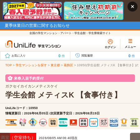
夏季休業日の営業に関するお知らせ
全国の学生マンション・アパート・学生会館・学生寮検索サイト
メニュー
ログイン
0
0
件
件
お気に入り
閲覧履歴
TOP
>
学生マンションを探す
>
東京都
>
葛飾区
>
10950(学生会館 メティスK 【食事付き】)
来春入居予約受付
ガクセイカイカンメティスケイ
学生会館 メティスK 【食事付き】
UniLifeコード：10950
情報更新日：2026年08月05日 /次回更新予定日：2026年08月19日
満室（空室待ち）
2026/08/05 AM 06:40現在