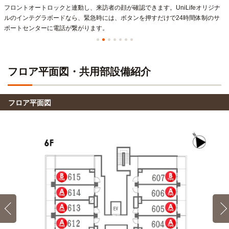
フロントオートロックと連動し、来訪者の顔が確認できます。UniLifeオリジナ
ヒューマンアカデミー(秋葉原校)
電車
ルのインテグラボードなら、緊急時には、ボタンを押すだけで24時間体制のサ
29分
ポートセンターに電話が繋がります。
金町→（JR常磐線9分）→北千住（6分）→（東京メトロ日比
谷線14分）→秋葉原
草加八潮医師会准看護学校
電車
フロア平面図・共用部設備紹介
30分
金町→（JR常磐線9分）→北千住（7分）→（東武スカイツリ
ーライン14分）→谷塚
フロア平面図