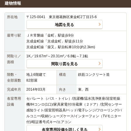
建物情報
所在地
〒125-0041 東京都葛飾区東金町2丁目15-6
地図を見る
最寄り駅
ＪＲ常磐線「金町」駅徒歩9分
京成金町線「京成金町」駅徒歩11分
京成金町線「柴又」駅自転車10分(約2.3km)
間取り／
1K／19.67m²～20.31m²／6.8帖～7.1帖
面積
間取り図を見る
階数・
地上6階建て
構造
鉄筋コンクリート造
全部屋数
82部屋
完成年月
2014年03月
向き
東、西
各室専用
セパレート（バス・トイレ）/洗濯機/温水洗浄便座/浴室乾燥
設備
機/IHコンロ(1口)/家具家電付/冷蔵庫（２ドア）/玄関センサー
感知ライト/居室照明器具/ベッド/電子レンジ/フローリング/バ
ルコニー/収納/シューズケース/インターフォン（TVモニター
付)/暗証番号式キー/エアコン
各室専用設備を詳しく見る