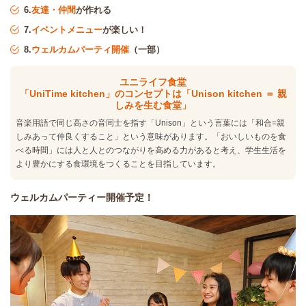
6.
友達・仲間
が作れる
7.
イベントメニュー
が楽しい！
8.
ウェルカムパーティ開催
（一部）
ユニライフ食堂
「UniTime kitchen」のコンセプトは「Unison kitchen ＝ 親
しみを生む食堂」
音楽用語で同じ高さの音同士を指す「Unison」という言葉には「和合=親
しみあって仲良くすること」という意味があります。「おいしいものを食
べる時間」には人と人とのつながりを高める力があると考え、学生生活を
より豊かにする食環境をつくることを目指しています。
ウェルカムパーティー開催予定！