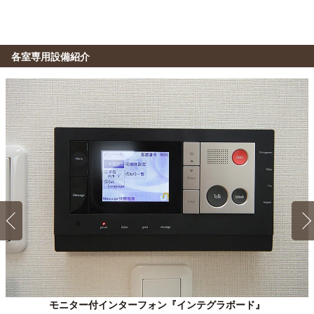
金町→（JR常磐線9分）→北千住→（東武スカイツリーライ
流通経済大学(龍ケ崎キャンパス)
電車
ン準急15分）→錦糸町
39分
金町→（JR常磐線5分）→松戸（7分）→（JR常磐線快速27
駿台国際教育センター
電車
各室専用設備紹介
分）→龍ヶ崎市
25分
金町→（東京メトロ千代田線25分）→新御茶ノ水
日本薬科大学(お茶の水キャンパス)
電車
23分
CAD製図専門学校
電車
金町→（JR常磐線9分）→北千住（1分）→（東京メトロ千代
29分
田線13分）→湯島
金町→（JR常磐線9分）→北千住（％分）→（東武スカイツ
リーライン15分）→新越谷
1K 19.6㎡〜19.6㎡
Ａタイプ
川村学園女子大学
電車
24分
埼玉東萌美容専門学校
電車
金町→（JR常磐線5分）→松戸（3分）→（JR常磐線快速16
29分
分）→天王台
金町→（JR常磐線9分）→北千住（5分）→（東武スカイツリ
ーライン急行15分）→新越谷
神田外語学院
電車
29分
金町→（JR常磐線29分）→大手町
モニター付インターフォン『インテグラボード』