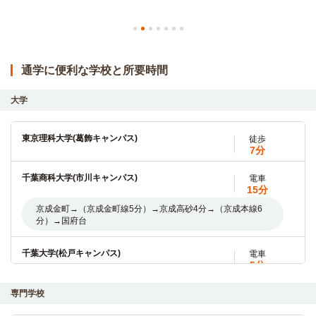
通学に便利な学校と所要時間
大学
東京理科大学(葛飾キャンパス)
徒歩
7分
千葉商科大学(市川キャンパス)
電車
15分
京成金町→（京成金町線5分）→京成高砂4分→（京成本線6
分）→国府台
千葉大学(松戸キャンパス)
電車
5分
金町→（JR常磐線5分）→松戸
専門学校