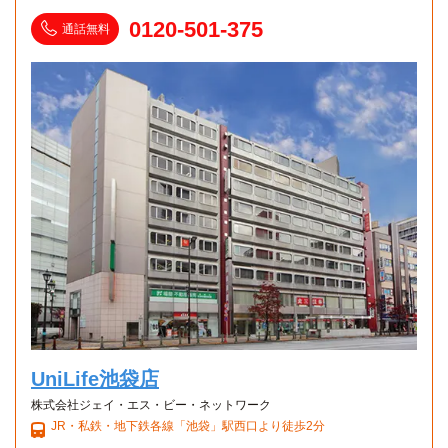
上福岡駅→（東武東上線18分）→坂戸駅（3分）→（東武越
生線17分）→東毛呂駅
0120-501-375
通話無料
UniLife池袋店
株式会社ジェイ・エス・ビー・ネットワーク
JR・私鉄・地下鉄各線「池袋」駅西口より徒歩2分