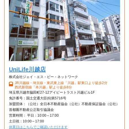
1K 23.1㎡〜23.1㎡
城西大学(坂戸キャンパス)
電車
36分
上福岡駅→（東武東上線準急7分）→川越市（3分）→（東武
東上線急行11分）→坂戸駅（4分）→（東武越生線11分）→
川角駅
明海大学(坂戸キャンパス)
電車
36分
上福岡駅→（東武東上線準急7分）→川越市（3分）→（東武
東上線急行11分）→坂戸駅（4分）→（東武越生線11分）→
UniLife川越店
川角駅
株式会社ジェイ・エス・ビー・ネットワーク
日本医療科学大学
電車
JR川越線・埼京線・東武東上線「川越」駅東口より徒歩2分
36分
西武新宿線「本川越」駅より徒歩8分
埼玉県川越市脇田町27-12アイピートラスト川越ビル1F
上福岡駅→（東武東上線準急7分）→川越市（3分）→（東武
免許番号：国土交通大臣(6)第5716号
東上線急行11分）→坂戸駅（4分）→（東武越生線11分）→
加盟団体：（公社）全日本不動産協会（公社）不動産保証協会（公社）
川角駅
首都圏不動産公正取引協議会
営業時間： 平日：10:00～17:00
埼玉医科大学(毛呂山キャンパス)
電車
土日祝：10:00～17:00
38分
休業日はこちらでご確認いただけます