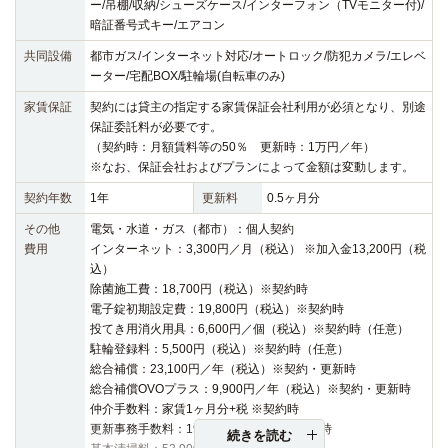
ー/吊棚/収納/シューズケース/インターフォン（TVモニター付)/
暗証番号式キー/エアコン
共同設備
都市ガス/インターネット対応/オートロック/防犯カメラ/エレベ
ーター/宅配BOX/駐輪場(自転車のみ)
家賃保証
契約には貸主の指定する家賃保証会社利用が必須となり、別途
保証委託料が必要です。
（契約時：月額賃料等の50％ 更新時：1万円／年）
※なお、保証会社およびプランによって金額は変動します。
契約年数
1年
更新料
0.5ヶ月分
その他
電気・水道・ガス（都市）：個人契約
費用
インターネット：3,300円／月（税込） ※加入金13,200円（税
込）
除菌施工費：18,700円（税込）※契約時
電子錠初期設定費：19,800円（税込）※契約時
投てき用消火用具：6,600円／個（税込）※契約時（任意）
駐輪登録料：5,500円（税込）※契約時（任意）
総合補償：23,100円／年（税込）※契約・更新時
総合補償OVOプラス：9,900円／年（税込）※契約・更新時
仲介手数料：家賃1ヶ月分+税 ※契約時
更新事務手数料：19,800円（税込）※更新時
続きを読む