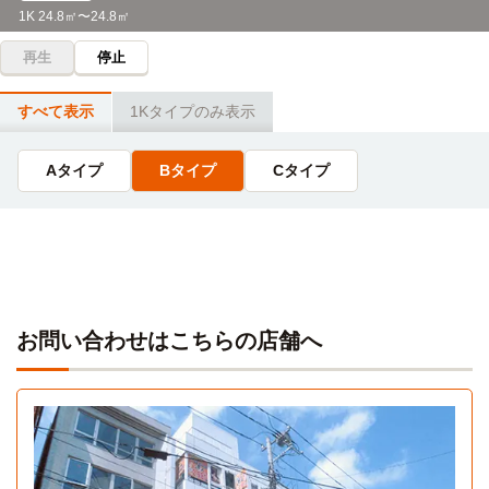
上線急行6分）→鶴ヶ島
1K 24.8㎡〜24.8㎡
再生
停止
埼玉女子短期大学
電車
27分
すべて表示
1Kタイプのみ表示
上福岡駅→（東武東上線準急5分）→川越駅（5分）→（JR川
越線17分）
Aタイプ
Bタイプ
Cタイプ
聖学院大学
電車
32分
上福岡→（東武東上線準急5分）→川越（10分）→（JR川越
線通勤快速17分）→日進
帝京平成大学(池袋キャンパス)
電車
34分
お問い合わせはこちらの店舗へ
上福岡駅→（東武東上線2分）→ふじみ野（3分）→（東武東
上線急行29分）→池袋駅
立教大学(池袋キャンパス)
電車
34分
上福岡駅→（東武東上線2分）→ふじみ野（3分）→（東武東
Aタイプ
上線急行29分）→池袋駅