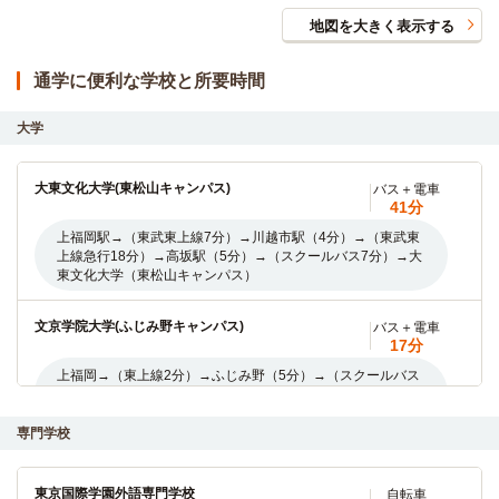
地図を大きく表示する
通学に便利な学校と所要時間
大学
大東文化大学(東松山キャンパス)
バス＋電車
41分
上福岡駅→（東武東上線7分）→川越市駅（4分）→（東武東
上線急行18分）→高坂駅（5分）→（スクールバス7分）→大
東文化大学（東松山キャンパス）
文京学院大学(ふじみ野キャンパス)
バス＋電車
17分
上福岡→（東上線2分）→ふじみ野（5分）→（スクールバス
10分）→文京学院大学（ふじみ野キャンパス）※自転車10分
（約2.400ｍ）
専門学校
東邦音楽大学(川越キャンパス)
バス
12分
東京国際学園外語専門学校
自転車