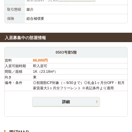
基本清掃料：53,900円（税込）※契約時
取引態様
媒介
保険
総合補償要
入居募集中の部屋情報
0503号室5階
賃料
66,000円
入居可能時期
即入居可
間取／面積
1K（23.18m²）
向き
東
備考・条件
◎初期割CP対象（～9/30まで）◎礼金1ヶ月分OFF・初月
家賃最大1ヶ月分フリーレント ※表記条件より適用
詳細