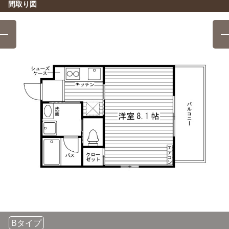
日本栄養大学(坂戸キャンパス)
電車
間取り図
16分
上福岡→（東武東上線準急14分）→川越市→（徒歩8分）→
本川越（5分）→（西武新宿線急行17分）→新所沢
上福岡駅→（東武東上線16分）→若葉駅
西武調理師アート専門学校
電車
東京国際大学(第１キャンパス)
電車
37分
13分
上福岡→（東武東上線準急14分）→川越市→（徒歩8分）→
上福岡駅→（東武東上線準急7分）→川越市（3分）→（東武
本川越（5分）→（西武新宿線急行17分）→新所沢
東上線急行3分）→霞ヶ関
国立看護大学校
電車
東洋大学(朝霞キャンパス)
電車
39分
13分
上福岡→（東武東上線急行14分）→朝霞台・北朝霞（5分）
上福岡駅→（東武東上線準急13分）→朝霞台駅
→（JR武蔵野線11分）→新秋津→秋津（徒歩7分）→（西武
池袋線2分）→清瀬
東京国際大学(第２キャンパス)
電車
13分
上福岡→（東武東上線準急7分）→川越市（3分）→（東武東
上線急行3分）→霞ヶ関
東洋大学(川越キャンパス)
電車
16分
Bタイプ
上福岡→（東武東上線準急7分）→川越市（3分）→（東武東