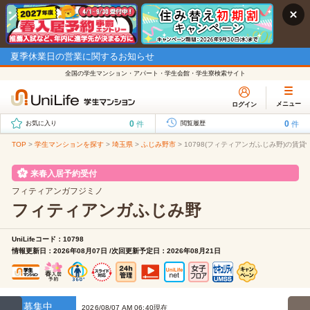
夏季休業日の営業に関するお知らせ
全国の学生マンション・アパート・学生会館・学生寮検索サイト
メニュー
ログイン
0
0
件
件
お気に入り
閲覧履歴
TOP
>
学生マンションを探す
>
埼玉県
>
ふじみ野市
>
10798(フィティアンガふじみ野)の賃貸
来春入居予約受付
フィティアンガフジミノ
フィティアンガふじみ野
UniLifeコード：10798
情報更新日：2026年08月07日 /次回更新予定日：2026年08月21日
募集中
2026/08/07 AM 06:40現在