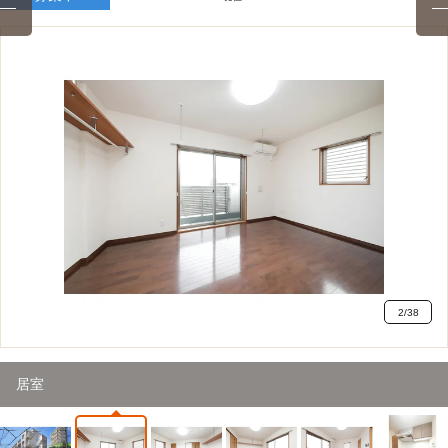
2
/
38
居室