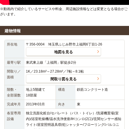
※動画内で紹介しているサービスや料金、周辺施設情報などは変更となる場合がご
ざいます。
建物情報
所在地
〒356-0004 埼玉県ふじみ野市上福岡6丁目1-26
地図を見る
最寄り駅
東武東上線「上福岡」駅徒歩2分
間取り／
1K／23.18m²～27.28m²／7帖～8.1帖
面積
間取り図を見る
階数・
地上5階建て
構造
鉄筋コンクリート造
全部屋数
18部屋
完成年月
2013年03月
向き
東
各室専用
独立洗面化粧台/セパレート（バス・トイレ）/洗濯機置場(室
設備
内)/浴室乾燥機/温水洗浄便座/IHコンロ(2口)/玄関センサー感知
ライト/居室照明器具/防犯シャッター/フローリング/バルコニ