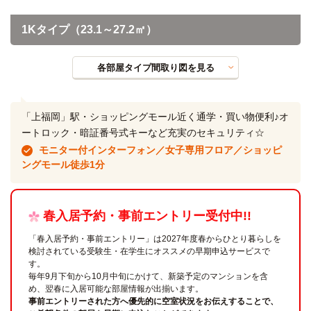
1Kタイプ（23.1～27.2㎡）
各部屋タイプ間取り図を見る
「上福岡」駅・ショッピングモール近く通学・買い物便利♪オ
ートロック・暗証番号式キーなど充実のセキュリティ☆
モニター付インターフォン／女子専用フロア／ショッピ
ングモール徒歩1分
春入居予約・事前エントリー受付中!!
「春入居予約・事前エントリー」は2027年度春からひとり暮らしを
検討されている受験生・在学生にオススメの早期申込サービスで
す。
毎年9月下旬から10月中旬にかけて、新築予定のマンションを含
め、翌春に入居可能な部屋情報が出揃います。
事前エントリーされた方へ優先的に空室状況をお伝えすることで、