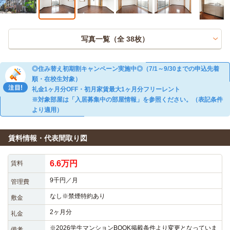
写真一覧（全
38
枚）
◎住み替え初期割キャンペーン実施中◎（7/1～9/30までの申込先着
順・在校生対象）
礼金1ヶ月分OFF・初月家賃最大1ヶ月分フリーレント
※対象部屋は「入居募集中の部屋情報」を参照ください。（表記条件
より適用）
賃料情報・代表間取り図
6.6万円
賃料
9千円／月
管理費
なし※禁煙特約あり
敷金
2ヶ月分
礼金
※2026学生マンションBOOK掲載条件より変更となっていま
備考