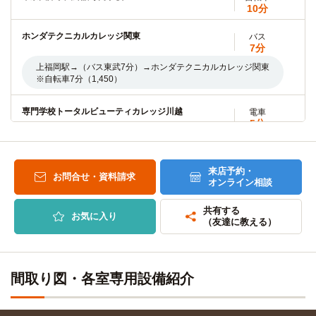
10分
上福岡駅東口「川越キャンパス行きスクールバス」約12分
ホンダテクニカルカレッジ関東
バス
立教大学(新座キャンパス)
電車
7分
12分
上福岡駅→（バス東武7分）→ホンダテクニカルカレッジ関東
上福岡駅→（東武東上線12分）→志木駅
※自転車7分（1,450）
淑徳大学(埼玉キャンパス)
電車
専門学校トータルビューティカレッジ川越
電車
7分
5分
上福岡駅→（東武東上線7分）→みずほ台駅
上福岡駅→（東武東上線5分）→川越駅
跡見学園女子大学(新座キャンパス)
電車
来店予約・
国際情報経済専門学校
電車
お問合せ・資料請求
12分
オンライン相談
11分
上福岡駅→（東武東上線12分）→志木駅
上福岡駅→（東武東上線11分）→霞ヶ関駅
共有する
お気に入り
（友達に教える）
十文字学園女子大学
電車
代々木アニメーション学院(池袋校)
電車
24分
34分
上福岡駅→（東武東上線2分）→ふじみ野（3分）→（東武東
上福岡→（東武東上線34分※ふじみ野駅乗換）→池袋
上線急行9分）→朝霞台駅・北朝霞駅（7分）→（JR武蔵野線
間取り図・各室専用設備紹介
3分）→新座駅
国立障害者リハビリテーションセンター学院
電車
37分