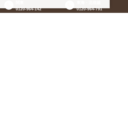
関東
東海・北信越
0120-964-142
0120-964-791
京都・滋賀
大阪・兵庫
0120-952-924
0120-351-830
中国・四国
九州・沖縄
0120-923-715
0120-912-781