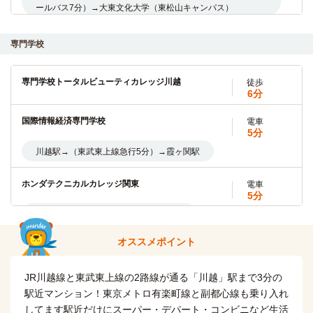
ールバス7分）→大東文化大学（東松山キャンパス）
東京国際大学(第１キャンパス)
電車
専門学校
5分
川越駅→（東武東上線急行5分）→霞ヶ関駅
専門学校トータルビューティカレッジ川越
徒歩
6分
文京学院大学(ふじみ野キャンパス)
バス＋電車
20分
国際情報経済専門学校
電車
5分
川越駅→（東武東上線準急7分）→ふじみ野駅（6分）→（ス
クールバス7分）→文京学院大学（ふじみ野キャンパス）
川越駅→（東武東上線急行5分）→霞ヶ関駅
東洋大学(川越キャンパス)
電車
ホンダテクニカルカレッジ関東
電車
8分
5分
川越駅→(東武東上線8分)→鶴ヶ島駅
川越駅→（東武東上線5分）→上福岡駅
埼玉女子短期大学
オススメポイント
電車
西武学園医学技術専門学校(所沢キャンパス)
電車
17分
19分
川越駅→（JR川越線17分）→武蔵高萩駅
JR川越線と東武東上線の2路線が通る「川越」駅まで3分の
本川越駅→（西武新宿線急行19分）→航空公園駅
駅近マンション！東京メトロ有楽町線と副都心線も乗り入れ
東洋大学(朝霞キャンパス)
電車
してます駅近だけにスーパー・デパート・コンビニなど生活
国際航空専門学校
電車