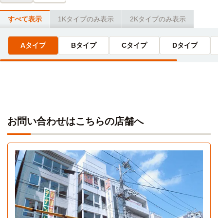
27分
秋草学園短期大学
電車
すべて表示
1Kタイプのみ表示
2Kタイプのみ表示
17分
川越駅→（東武東上線準急27分）→成増駅
本川越駅→（西武新宿線急行17分）→新所沢駅
西武学園医学技術専門学校(東京池袋キャンパス)
電車
Aタイプ
Bタイプ
Cタイプ
Dタイプ
36分
十文字学園女子大学
電車
26分
川越駅→（東武東上線29分）→池袋駅
川越駅→（東武東上線急行16分）→朝霞台駅・北朝霞駅（7
分）→（JR武蔵野線3分）→新座駅
専門学校舞台芸術学院
電車
37分
日本医療科学大学
電車
川越→（東武東上線急行37分）→池袋
26分
お問い合わせはこちらの店舗へ
川越→（東武東上線13分）→坂戸（2分）→（東武越生線11
医学アカデミー
バス
分）→川角駅
7分
川越駅→スクールバス7分
明海大学(坂戸キャンパス)
電車
28分
埼玉医科大学附属総合医療センター看護専門学校
バス
Aタイプ
Bタイプ
川越→（東武東上線13分）→坂戸（2分）→（東武越生線11
20分
分）→川角駅
1K 20.01㎡〜20.26㎡
2K 23.69㎡〜23.69㎡
川越駅→（東武バス20分）→埼玉医科大学附属総合医療セン
ター看護専門学校