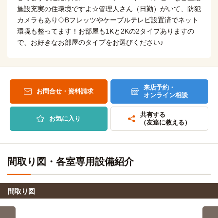
19分
21分
施設充実の住環境ですよ☆管理人さん（日勤）がいて、防犯
川越駅→（東武東上線準急19分）→朝霞台駅
本川越駅→（西武新宿線急行21分）→所沢駅
カメラもあり◇Bフレッツやケーブルテレビ設置済でネット
環境も整ってます！お部屋も1Kと2Kの2タイプありますの
東京電機大学(埼玉鳩山キャンパス)
バス＋電車
大宮理容美容専門学校
で、お好きなお部屋のタイプをお選びください♪
電車
33分
22分
川越駅→（東武東上線急行20分）→高坂駅（5分）→（スク
川越駅→（JR川越線22分）→大宮駅
ールバス8分）→東京電機大学（鳩山キャンパス）
ヒューマンアカデミー(大宮校)
電車
来店予約・
城西大学(坂戸キャンパス)
電車
お問合せ・資料請求
22分
オンライン相談
28分
川越駅→（JR川越線通勤快速22分）→大宮駅
川越駅→（東武東上線急行13分）→坂戸駅（4分）→（東武
共有する
お気に入り
越生線11分）→川角駅
（友達に教える）
埼玉福祉保育医療製菓調理専門学校
電車
22分
西武文理大学
バス
20分
川越駅→（JR川越線22分）→大宮駅
間取り図・各室専用設備紹介
川越駅→(スクールバス20分)→西武文理大学
大原簿記情報ビジネス専門学校大宮校
電車
22分
東邦音楽大学(川越キャンパス)
電車
間取り図
5分
川越駅→（JR川越線22分）→大宮駅
川越駅→（JR川越線通勤快速5分）→南古谷駅
大宮歯科衛生士専門学校
電車