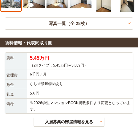
写真一覧（全
28
枚）
賃料情報・代表間取り図
5.45万円
賃料
（2Kタイプ：5.45万円～5.8万円）
6千円／月
管理費
なし※禁煙特約あり
敷金
5万円
礼金
※2026学生マンションBOOK掲載条件より変更となっていま
備考
す。
入居募集の部屋情報を見る