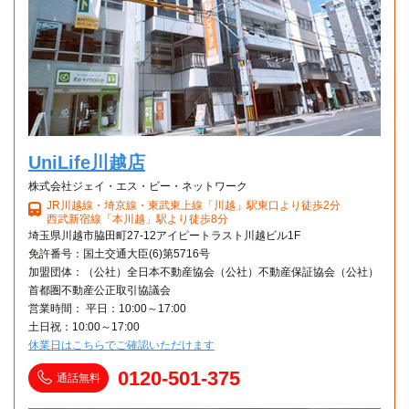
国立障害者リハビリテーションセンター学院
電車
17分
本川越駅→（西武新宿線急行17分）→新所沢駅
UniLife川越店
株式会社ジェイ・エス・ビー・ネットワーク
JR川越線・埼京線・東武東上線「川越」駅東口より徒歩2分
西武新宿線「本川越」駅より徒歩8分
埼玉県川越市脇田町27-12アイピートラスト川越ビル1F
免許番号：国土交通大臣(6)第5716号
加盟団体：（公社）全日本不動産協会（公社）不動産保証協会（公社）
首都圏不動産公正取引協議会
営業時間： 平日：10:00～17:00
土日祝：10:00～17:00
休業日はこちらでご確認いただけます
0120-501-375
通話無料