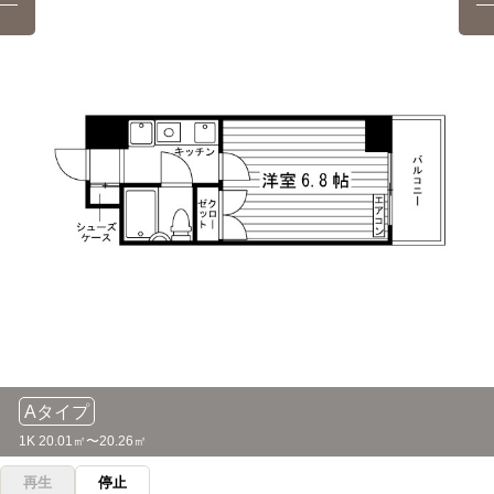
22分
日本栄養大学(坂戸キャンパス)
電車
10分
川越駅→（JR川越線通勤快速22分）→大宮駅
川越駅→（東武東上線急行10分）→若葉駅
大宮国際動物専門学校
電車
22分
淑徳大学(埼玉キャンパス)
電車
12分
川越駅→（JR川越線22分）→大宮駅
川越駅→（東武東上線12分）→みずほ台駅
東京アカデミー(大宮校)
電車
22分
跡見学園女子大学(新座キャンパス)
電車
17分
川越駅→（JR川越線通勤快速22分）→大宮駅
川越駅→（東武東上線17分）→志木駅
駿台予備学校(大宮校)
電車
22分
聖学院大学
電車
17分
川越駅→（JR川越線通勤快速22分）→大宮駅
川越駅→（JR川越線通勤快速17分）→日進駅
日本ペットアンドアニマル専門学校
電車
Aタイプ
27分
立教大学(新座キャンパス)
電車
17分
1K 20.01㎡〜20.26㎡
川越→（東武東上線準急27分）→成増
川越駅→（東武東上線17分）→志木駅
再生
停止
日本ウェルネススポーツ専門学校
電車