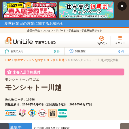
夏季休業日の営業に関するお知らせ
全国の学生マンション・アパート・学生会館・学生寮検索サイト
メニュー
ログイン
0
0
件
件
お気に入り
閲覧履歴
TOP
>
学生マンションを探す
>
埼玉県
>
川越市
>
10556(モンシャトー川越)の賃貸情報
来春入居予約受付
モンシャトーカワゴエ
モンシャトー川越
UniLifeコード：10556
情報更新日：2026年08月03日 /次回更新予定日：2026年08月17日
募集中
2026/08/03 AM 09:13現在