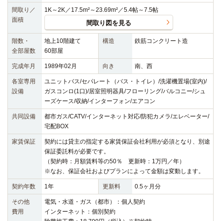
間取り／
1K～2K／17.5m²～23.69m²／5.4帖～7.5帖
面積
間取り図を見る
階数・
地上10階建て
構造
鉄筋コンクリート造
全部屋数
60部屋
完成年月
1989年02月
向き
南、西
各室専用
ユニットバス/セパレート（バス・トイレ）/洗濯機置場(室内)/
設備
ガスコンロ(1口)/居室照明器具/フローリング/バルコニー/シュ
ーズケース/収納/インターフォン/エアコン
共同設備
都市ガス/CATV/インターネット対応/防犯カメラ/エレベーター/
宅配BOX
家賃保証
契約には貸主の指定する家賃保証会社利用が必須となり、別途
保証委託料が必要です。
（契約時：月額賃料等の50％ 更新時：1万円／年）
※なお、保証会社およびプランによって金額は変動します。
契約年数
1年
更新料
0.5ヶ月分
その他
電気・水道・ガス（都市）：個人契約
費用
インターネット：個別契約