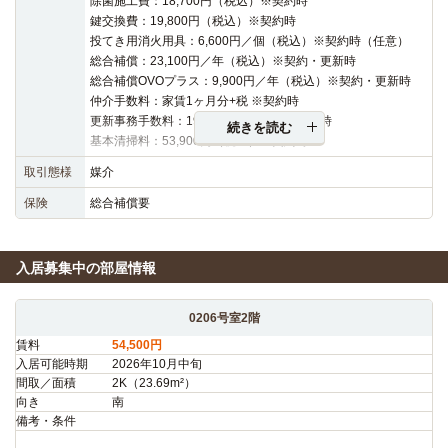
除菌施工費：18,700円（税込）※契約時
鍵交換費：19,800円（税込）※契約時
投てき用消火用具：6,600円／個（税込）※契約時（任意）
総合補償：23,100円／年（税込）※契約・更新時
総合補償OVOプラス：9,900円／年（税込）※契約・更新時
仲介手数料：家賃1ヶ月分+税 ※契約時
更新事務手数料：19,800円（税込）※更新時
続きを読む
基本清掃料：53,900円（税込）※契約時
取引態様
媒介
保険
総合補償要
入居募集中の部屋情報
0206号室2階
賃料
54,500円
入居可能時期
2026年10月中旬
間取／面積
2K（23.69m²）
向き
南
備考・条件