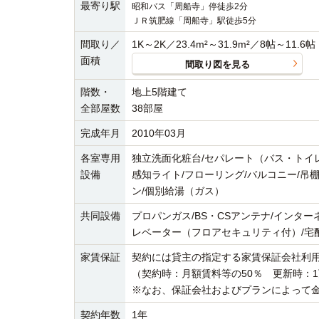
最寄り駅
昭和バス「周船寺」停徒歩2分
ＪＲ筑肥線「周船寺」駅徒歩5分
間取り／
1K～2K／23.4m²～31.9m²／8帖～11.6帖
面積
間取り図を見る
階数・
地上5階建て
全部屋数
38部屋
完成年月
2010年03月
各室専用
独立洗面化粧台/セパレート（バス・トイレ）
設備
感知ライト/フローリング/バルコニー/吊棚
ン/個別給湯（ガス）
共同設備
プロパンガス/BS・CSアンテナ/インタ
レベーター（フロアセキュリティ付）/宅配BO
家賃保証
契約には貸主の指定する家賃保証会社利
（契約時：月額賃料等の50％ 更新時：
※なお、保証会社およびプランによって
契約年数
1年