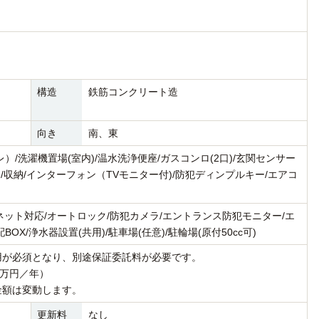
構造
鉄筋コンクリート造
向き
南、東
/洗濯機置場(室内)/温水洗浄便座/ガスコンロ(2口)/玄関センサー
/収納/インターフォン（TVモニター付)/防犯ディンプルキー/エアコ
ーネット対応/オートロック/防犯カメラ/エントランス防犯モニター/エ
X/浄水器設置(共用)/駐車場(任意)/駐輪場(原付50cc可)
用が必須となり、別途保証委託料が必要です。
1万円／年）
金額は変動します。
更新料
なし