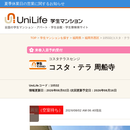
夏季休業日の営業に関するお知らせ
TOP
>
学生マンションを探す
>
福岡県
>
福岡市西区
>
10532(コスタ・テ
来春入居予約受付
コスタテラスセンジ
コスタ・テラ 周船寺
UniLifeコード：10532
情報更新日：2026年08月02日 /次回更新予定日：2026年08月16日
満室（空室待ち）
2026/08/02 AM 06:40現在