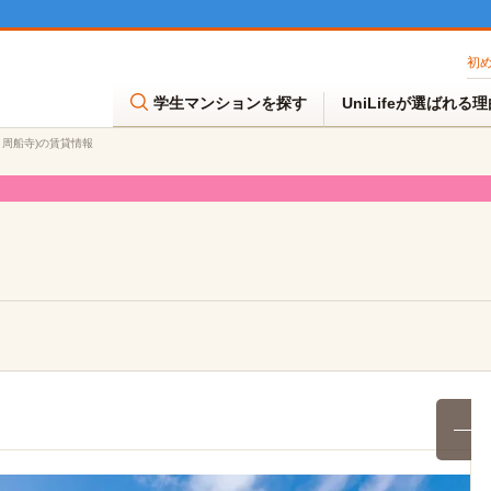
初
学生マンションを探す
UniLifeが選ばれる
ラ 周船寺)の賃貸情報
満