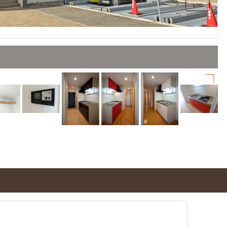
1
/
30
）