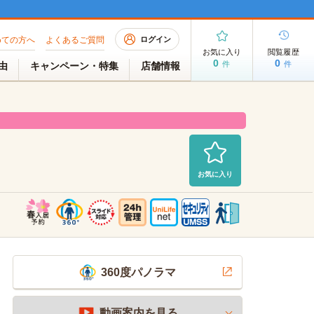
めての方へ
よくあるご質問
ログイン
お気に入り
閲覧履歴
0
0
件
件
理由
キャンペーン・特集
店舗情報
お気に入り
室（空室待ち）
2026/08/02 AM 06:40現在
360度パノラマ
動画案内を見る