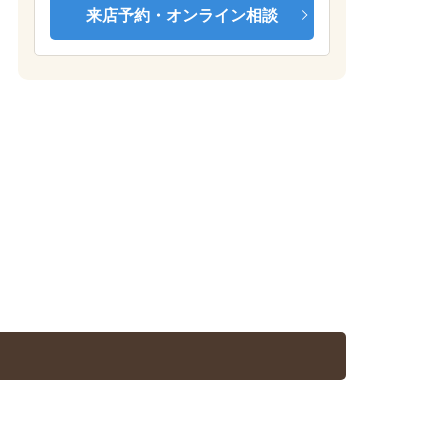
来店予約・オンライン相談
Aタイプ居室（洋室8.0帖）※お部屋によりフローリング・建具の色が