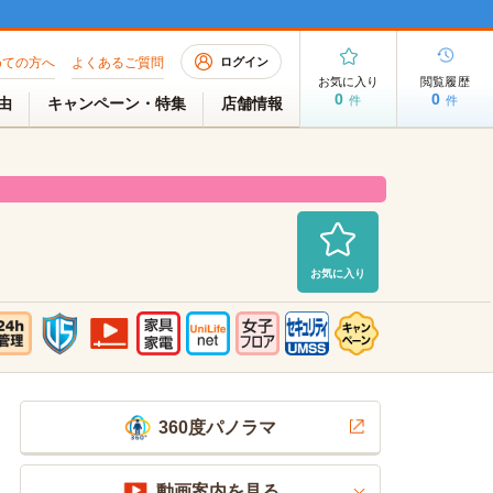
めての方へ
よくあるご質問
ログイン
お気に入り
閲覧履歴
0
0
件
件
理由
キャンペーン・特集
店舗情報
お気に入り
募集中
2026/07/31 AM 06:40現在
360度パノラマ
動画案内を見る