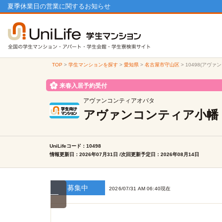
夏季休業日の営業に関するお知らせ
TOP
>
学生マンションを探す
>
愛知県
>
名古屋市守山区
>
10498(アヴ
来春入居予約受付
アヴァンコンティアオバタ
アヴァンコンティア小幡
UniLifeコード：10498
情報更新日：2026年07月31日 /次回更新予定日：2026年08月14日
募集中
2026/07/31 AM 06:40現在