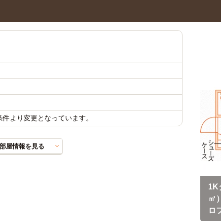
）
載条件より変更となっています。
部屋情報を見る
1K
㎡）
ロフ