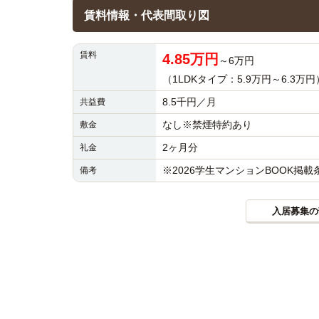
賃料情報・代表間取り図
賃料
4.85万円
～6万円
（1LDKタイプ：5.9万円～6.3万円
8.5千円／月
共益費
なし※禁煙特約あり
敷金
2ヶ月分
礼金
※2026学生マンションBOOK掲
備考
入居募集の