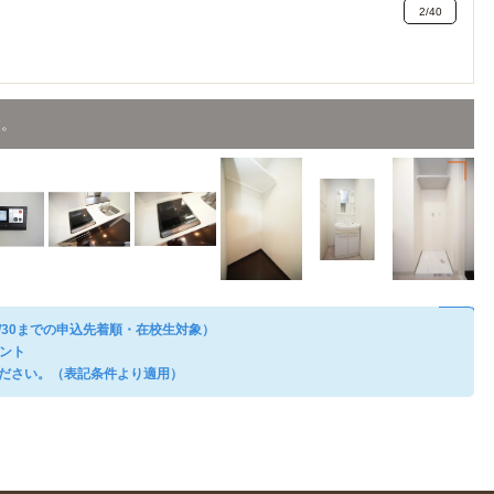
2
/
40
す。
/30までの申込先着順・在校生対象）
レント
ださい。（表記条件より適用）