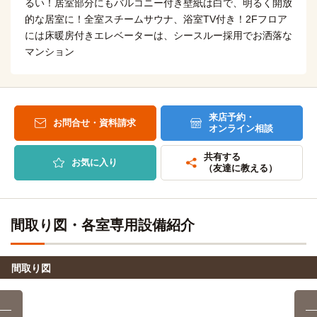
るい！居室部分にもバルコニー付き壁紙は白で、明るく開放
自転車
日本デザイナー芸術学院(名古屋)
的な居室に！全室スチームサウナ、浴室TV付き！2Fフロア
自転車
11分
名古屋商科大学(名古屋キャンパス)
10分
(約2.6km)
には床暖房付きエレベーターは、シースルー採用でお洒落な
(約2.3km)
自転車
マンション
国際調理師専門学校名駅校
自転車
10分
名古屋外国語大学(名駅キャンパス（サテライト）)
15分
(約2.4km)
(約3.5km)
自転車
米田柔整専門学校
自転車
18分
名古屋市立大学(滝子（山の畑）キャンパス)
19分
(約4.2km)
来店予約・
(約4.4km)
お問合せ・資料請求
オンライン相談
ミス・パリ・ビューティ専門学校(名古屋校)
電車
自転車
名古屋造形大学
5分
25分
共有する
(約5.9km)
お気に入り
名古屋→（地下鉄東山線5分）→栄
（友達に教える）
自転車
名古屋造形大学(大学院)
25分
(約5.9km)
名古屋モード学園
徒歩
17分
間取り図・各室専用設備紹介
南山大学
電車
12分
専門学校HAL名古屋
徒歩
17分
大須観音→（地下鉄鶴舞線12分）→いりなか
間取り図
名古屋医専
徒歩
名古屋学院大学(名古屋キャンパス)
電車
17分
13分