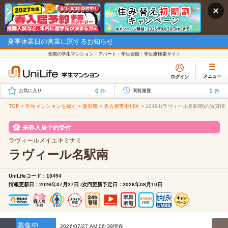
夏季休業日の営業に関するお知らせ
全国の学生マンション・アパート・学生会館・学生寮検索サイト
メニュー
ログイン
0
1
件
件
お気に入り
閲覧履歴
TOP
>
学生マンションを探す
>
愛知県
>
名古屋市中川区
>
10494(ラヴィール名駅南)の賃貸情
来春入居予約受付
ラヴィールメイエキミナミ
ラヴィール名駅南
UniLifeコード：10494
情報更新日：2026年07月27日 /次回更新予定日：2026年08月10日
募集中
2026/07/27 AM 06:39現在