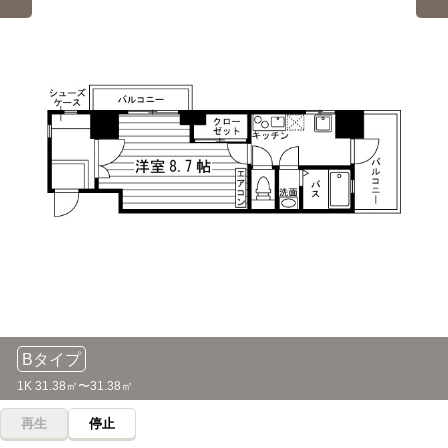
【立志舎】東京ITプログラミング&会計専門学校名古屋
大須観音→（地下鉄鶴舞線2分）→上前津（4分）→（地下鉄
自転車
校
名城線7分）→西高蔵
8分
(約1.8km)
名古屋芸術大学(西キャンパス)
自転車
電車
【立志舎】東京法律公務員専門学校名古屋校
8分
18分
(約1.8km)
名鉄名古屋→（名鉄犬山線18分）→徳重・名古屋芸大
自転車
【立志舎】名古屋動物専門学校
8分
(約1.8km)
名古屋芸術大学(東キャンパス)
電車
18分
自転車
ヒューマンアカデミー(名古屋校)
11分
名鉄名古屋→（名鉄犬山線18分）→徳重・名古屋芸大
(約2.6km)
自転車
名古屋こども専門学校
桜花学園大学(名古屋キャンパス)
電車
11分
19分
(約2.5km)
自転車
トライデントデザイン専門学校
8分
(約1.9km)
Bタイプ
1K 31.38㎡〜31.38㎡
再生
停止