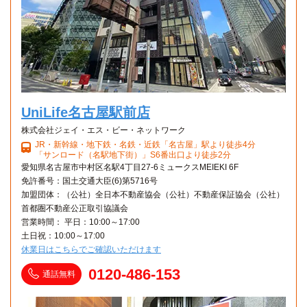
UniLife名古屋駅前店
株式会社ジェイ・エス・ビー・ネットワーク
JR・新幹線・地下鉄・名鉄・近鉄「名古屋」駅より徒歩4分
「サンロード（名駅地下街）」S6番出口より徒歩2分
愛知県名古屋市中村区名駅4丁目27-6ミュークスMEIEKI 6F
免許番号：国土交通大臣(6)第5716号
加盟団体：（公社）全日本不動産協会（公社）不動産保証協会（公社）
首都圏不動産公正取引協議会
営業時間： 平日：10:00～17:00
土日祝：10:00～17:00
休業日はこちらでご確認いただけます
0120-486-153
通話無料