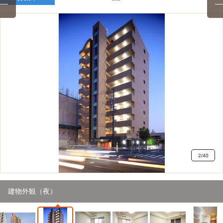
2
/
40
建物外観（夜）