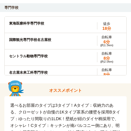
専門学校
愛知学院大学(名城公園キャンパス)
電車
13分
東海医療科学専門学校
徒歩
名古屋駅→（地下鉄桜通線6分）→久屋大通駅（3分）→（地
18分
下鉄名城線4分）→名城公園駅
自転車
国際観光専門学校名古屋校
自転車
6分
名古屋商科大学(大学院)
11分
(約1.5km)
(約2.6km)
自転車
セントラル動物専門学校
自転車
8分
同朋大学
19分
(約2.0km)
(約4.5km)
自転車
名古屋未来工科専門学校
自転車
8分
名古屋音楽大学
19分
(約1.8km)
(約4.5km)
自転車
代々木アニメーション学院(名古屋校)
オススメポイント
自転車
9分
同朋大学(大学院)
19分
(約2.0km)
(約4.5km)
自転車
選べるお部屋のタイプは3タイプ！Aタイプ：収納力のあ
国際医学技術専門学校
15分
名古屋国際工科専門職大学
徒歩
(約3.5km)
る、クローゼットが自慢の1Kタイプ茶系の腰壁を採用Bタイ
16分
プ：ゆったり間取りの1LDK！壁紙が紺のダイヤ柄採用で、
中日美容専門学校
徒歩
オシャレ！Cタイプ：キッチンが南バルコニー側にあり、明
国際ファッション専門職大学(名古屋キャンパス)
徒歩
9分
17分