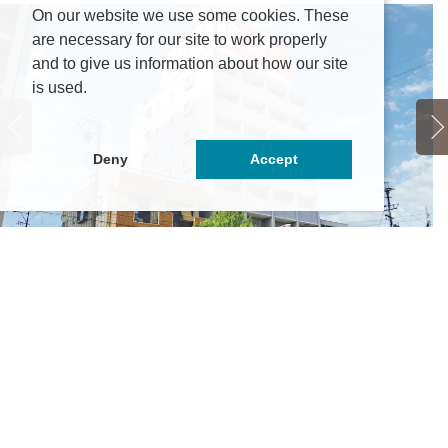
On our website we use some cookies. These
are necessary for our site to work properly
and to give us information about how our site
is used.
Deny
Accept
ア
ni Kai Park
5.75万円
～6.65万円
愛
知県名古屋市中村区井深町14-14
名
古屋市営東山線「亀島」駅 徒歩1分
名
鉄名古屋本線「栄生」駅 徒歩11分
そ