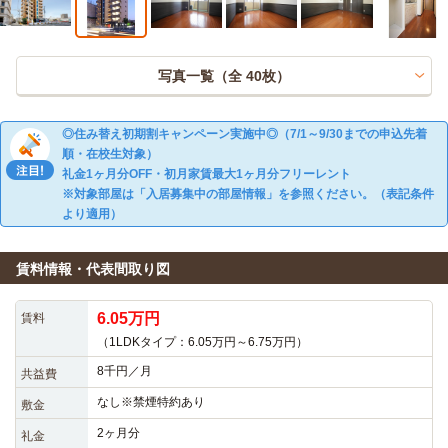
写真一覧（全
40
枚）
◎住み替え初期割キャンペーン実施中◎（7/1～9/30までの申込先着
順・在校生対象）
礼金1ヶ月分OFF・初月家賃最大1ヶ月分フリーレント
※対象部屋は「入居募集中の部屋情報」を参照ください。（表記条件
より適用）
賃料情報・代表間取り図
6.05万円
賃料
（1LDKタイプ：6.05万円～6.75万円）
8千円／月
共益費
なし※禁煙特約あり
敷金
2ヶ月分
礼金