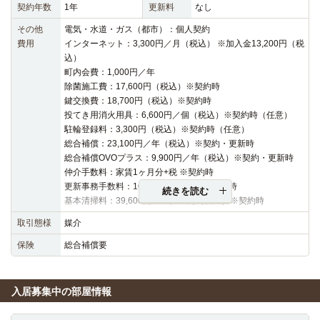
契約年数
1年
更新料
なし
その他
電気・水道・ガス（都市）：個人契約
費用
インターネット：3,300円／月（税込） ※加入金13,200円（税
込）
町内会費：1,000円／年
除菌施工費：17,600円（税込）※契約時
鍵交換費：18,700円（税込）※契約時
投てき用消火用具：6,600円／個（税込）※契約時（任意）
駐輪登録料：3,300円（税込）※契約時（任意）
総合補償：23,100円／年（税込）※契約・更新時
総合補償OVOプラス：9,900円／年（税込）※契約・更新時
仲介手数料：家賃1ヶ月分+税 ※契約時
更新事務手数料：16,500円（税込）※更新時
続きを読む
基本清掃料：39,600円～48,400円（税込）※契約時
取引態様
媒介
保険
総合補償要
入居募集中の部屋情報