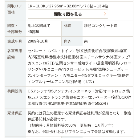
間取り／
1K～1LDK／27.95m²～32.68m²／7.8帖～13.4帖
面積
間取り図を見る
階数・
地上10階建て
構造
鉄筋コンクリート造
全部屋数
45部屋
完成年月
2009年10月
向き
南
各室専用
セパレート（バス・トイレ）/独立洗面化粧台/洗濯機置場(室
設備
内)/浴室乾燥機/温水洗浄便座/浴室スチームサウナ/浴室テレビ/
ガスコンロ(2口)/玄関センサー感知ライト/居室照明器具/フロー
リング/バルコニー/WINクローゼット/吊棚/収納/シューズケー
ス/インターフォン（TVモニター付)/ダブルロックキー/防犯デ
ィンプルキー/エアコン/個別給湯（ガス）
共同設備
CSアンテナ/BSアンテナ/インターネット対応/オートロック/防
犯カメラ/エントランス防犯モニター/エレベーター/宅配BOX/浄
水器設置(共用)/駐車場(任意)/駐輪場(原付50cc可)
家賃保証
契約には貸主の指定する家賃保証会社利用が必須となり、別途
保証委託料が必要です。
（契約時：月額賃料等の50％ 更新時：1万円／年）
※なお、保証会社およびプランによって金額は変動します。