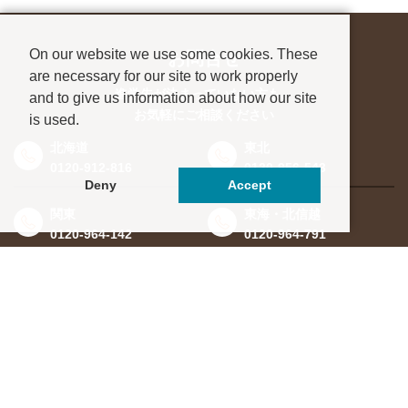
On our website we use some cookies. These
お問合せ
are necessary for our site to work properly
進学先が決まっていない方も、
and to give us information about how our site
お気軽にご相談ください
is used.
北海道
東北
0120-912-816
0120-956-543
Deny
Accept
関東
東海・北信越
0120-964-142
0120-964-791
京都・滋賀
大阪・兵庫
0120-952-924
0120-351-830
中国・四国
九州・沖縄
0120-923-715
0120-912-781