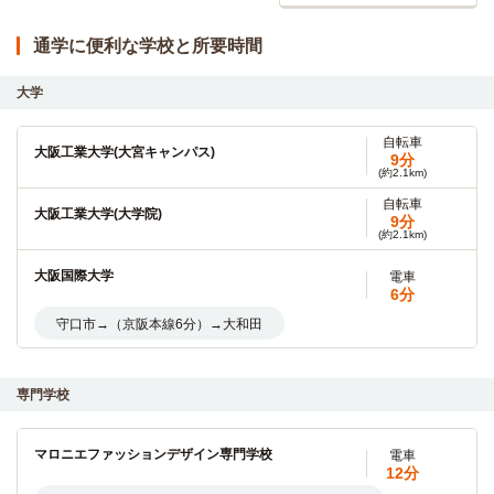
通学に便利な学校と所要時間
大学
自転車
大阪工業大学(大宮キャンパス)
9分
(約2.1km)
自転車
大阪工業大学(大学院)
9分
(約2.1km)
大阪国際大学
電車
6分
守口市→（京阪本線6分）→大和田
大阪国際大学短期大学部
電車
6分
専門学校
守口市→（京阪本線6分）→大和田
マロニエファッションデザイン専門学校
電車
自転車
12分
大阪経済大学
15分