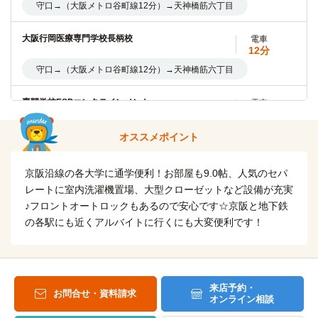
(約3.5km)
守口→（大阪メトロ谷町線12分）→天神橋筋六丁目
電車12分 守口駅→（大阪メトロ谷町筋線8分）→太子橋今市
駅→ (大阪メトロ今里線4分)→瑞光四丁目駅
大阪行岡医療専門学校長柄校
電車
12分
宝塚大学(大阪梅田キャンパス)
電車
守口→（大阪メトロ谷町線12分）→天神橋筋六丁目
16分
守口→（大阪メトロ谷町線16分）→東梅田
専門学校ESPエンタテインメント
電車
16分
関西大学(千里山キャンパス)
電車
守口→（大阪メトロ谷町線16分）→東梅田
オススメポイント
34分
守口→（大阪メトロ谷町線11分）→天神橋筋六丁目（5分）
上田安子服飾専門学校
電車
→（阪急千里線18分）→関大前
京阪沿線の各大学に通学便利！お部屋も9.0帖、人気のセパ
16分
レートに室内洗濯機置場、大型クローゼットなど設備が充実
守口→（大阪メトロ谷町線16分）→東梅田
大阪学院大学
電車
♪フロントオートロックもあるので安心です☆京阪と地下鉄
35分
の各駅にも近くアルバイトに行くにも大変便利です！
ECCアーティスト美容専門学校
電車
守口→（大阪メトロ谷町線12分）→天神橋筋六丁目（7分）
14分
→（阪急千里線7分＜淡路：降車不要（1分）＞阪急京都線8
分）→正雀
守口→（大阪メトロ谷町線14分）→中崎町
来店予約・
大阪人間科学大学
電車
お問合せ・資料請求
ECCコンピュータ専門学校
電車
オンライン相談
35分
14分