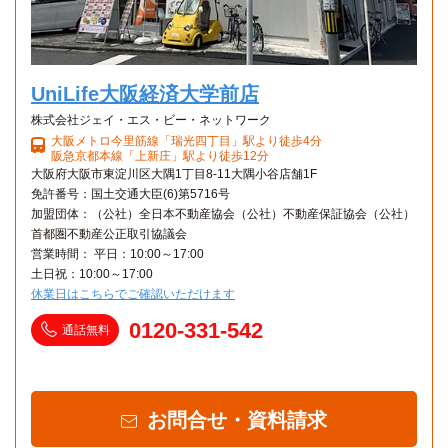
UniLife大阪経済大学前店
株式会社ジェイ・エス・ビー・ネットワーク
大阪メトロ今里筋線「瑞光四丁目」駅より徒歩4分
阪急京都本線「上新庄」駅より徒歩12分
大阪府大阪市東淀川区大隅1丁目8-11大隅小谷店舗1F
免許番号：国土交通大臣(6)第5716号
加盟団体：（公社）全日本不動産協会（公社）不動産保証協会（公社）
首都圏不動産公正取引協議会
営業時間： 平日：10:00～17:00
土日祝：10:00～17:00
休業日はこちらでご確認いただけます
0120-331-542
通話無料
お問合せ・資料請求