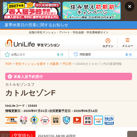
夏季休業日の営業に関するお知らせ
全国の学生マンション・アパート・学生会館・学生寮検索サイト
メニュー
ログイン
0
0
件
件
お気に入り
閲覧履歴
TOP
>
学生マンションを探す
>
大阪府
>
守口市
>
10444(カトルセゾンF)の賃貸情報
来春入居予約受付
カトルセゾンエフ
カトルセゾンF
UniLifeコード：10444
情報更新日：2026年07月31日 /次回更新予定日：2026年08月14日
満室（空室待ち）
2026/07/31 AM 06:40現在