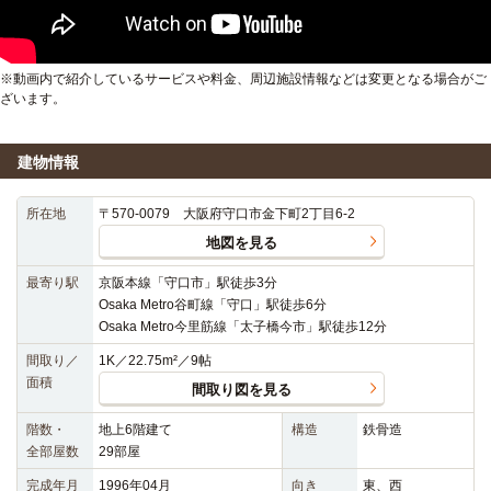
※動画内で紹介しているサービスや料金、周辺施設情報などは変更となる場合がご
ざいます。
建物情報
所在地
〒570-0079 大阪府守口市金下町2丁目6-2
地図を見る
最寄り駅
京阪本線「守口市」駅徒歩3分
Osaka Metro谷町線「守口」駅徒歩6分
Osaka Metro今里筋線「太子橋今市」駅徒歩12分
間取り／
1K／22.75m²／9帖
面積
間取り図を見る
階数・
地上6階建て
構造
鉄骨造
全部屋数
29部屋
完成年月
1996年04月
向き
東、西