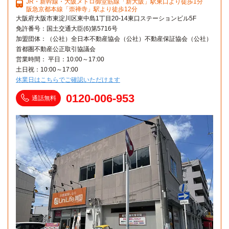
JR・新幹線・大阪メトロ御堂筋線「新大阪」駅東口より徒歩1分
阪急京都本線「崇禅寺」駅より徒歩12分
大阪府大阪市東淀川区東中島1丁目20-14東口ステーションビル5F
免許番号：国土交通大臣(6)第5716号
加盟団体：（公社）全日本不動産協会（公社）不動産保証協会（公社）
首都圏不動産公正取引協議会
営業時間： 平日：10:00～17:00
土日祝：10:00～17:00
休業日はこちらでご確認いただけます
0120-006-953
通話無料