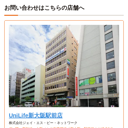
「守口」→(京阪本線5分)→「京橋」→(大阪環状線10
国際ビジネスデザイン専門学校
分)→「桃谷」
電車
お問い合わせはこちらの店舗へ
7分
国際ファッション専門職大学(大阪キャンパス)
電車
【立志舎】大阪動物専門学校
電車
16分
16分
守口→（大阪メトロ谷町線16分）→東梅田
守口→（大阪メトロ谷町線16分）→東梅田
Aタイプ
大手前大学(大阪大手前キャンパス)
電車
専門学校大阪ビジネス・アカデミー
電車
16分
1K 22.7㎡〜22.7㎡
16分
守口市→（京阪本線16分）→天満橋
守口→（大阪メトロ谷町線16分）→東梅田
【立志舎】大阪法律公務員専門学校
電車
16分
守口→（大阪メトロ谷町線16分）→東梅田
スペースデザインカレッジ(大阪校)
電車
16分
守口→（大阪メトロ谷町線16分）→東梅田
UniLife新大阪駅前店
株式会社ジェイ・エス・ビー・ネットワーク