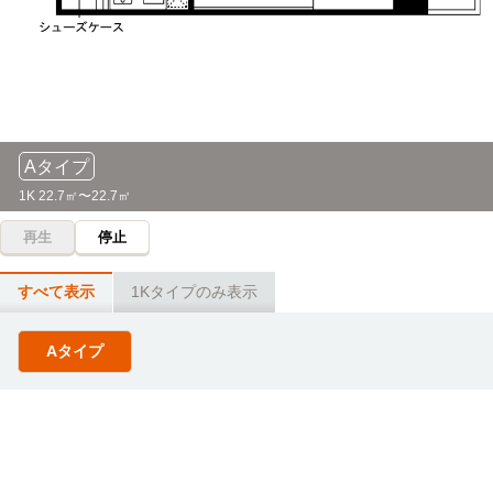
古市」駅
守口→（大阪メトロ谷町線16分）→東梅田
自転車
大阪信愛学院短期大学(鶴見キャンパス)
14分
専門学校大阪デザイナー・アカデミー
電車
(約3.0km)
16分
乗車時間4分：「太子橋今市駅」→（今里筋線4分）→「新森
守口→（大阪メトロ谷町線16分）→東梅田
古市」駅
自転車
ヴォートレイル ファッション アカデミー
電車
Aタイプ
大阪成蹊大学(相川キャンパス)
20分
35分
(約4.8km)
1K 22.7㎡〜22.7㎡
守口→（大阪メトロ谷町線16分）→東梅田（12分）→（阪急
宝塚線7分）→三国
大阪電気通信大学(寝屋川キャンパス)
電車
再生
停止
7分
大阪アニメーションカレッジ専門学校
「守口市」→（京阪本線7分）→「寝屋川市」
電車
すべて表示
1Kタイプのみ表示
36分
守口→（大阪メトロ谷町線16分）→東梅田（9分）→（大阪
大阪公立大学(森之宮キャンパス)
電車
メトロ御堂筋線11分）→江坂
Aタイプ
14分
守口市→（京阪本線区間急行5分）→京橋（8分）→（大阪環
キャットミュージックカレッジ専門学校
状線1分）→大阪城公園
電車
36分
守口→（大阪メトロ谷町線16分）→東梅田（9分）→（大阪
神戸医療未来大学(大阪天王寺キャンパス)
電車
メトロ御堂筋線11分）→江坂
15分