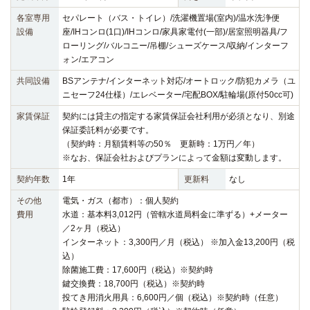
各室専用
セパレート（バス・トイレ）/洗濯機置場(室内)/温水洗浄便
設備
座/IHコンロ(1口)/IHコンロ/家具家電付(一部)/居室照明器具/フ
ローリング/バルコニー/吊棚/シューズケース/収納/インターフ
ォン/エアコン
共同設備
BSアンテナ/インターネット対応/オートロック/防犯カメラ（ユ
ニセーフ24仕様）/エレベーター/宅配BOX/駐輪場(原付50cc可)
家賃保証
契約には貸主の指定する家賃保証会社利用が必須となり、別途
保証委託料が必要です。
（契約時：月額賃料等の50％ 更新時：1万円／年）
※なお、保証会社およびプランによって金額は変動します。
契約年数
1年
更新料
なし
その他
電気・ガス（都市）：個人契約
費用
水道：基本料3,012円（管轄水道局料金に準ずる）+メーター
／2ヶ月（税込）
インターネット：3,300円／月（税込） ※加入金13,200円（税
込）
除菌施工費：17,600円（税込）※契約時
鍵交換費：18,700円（税込）※契約時
投てき用消火用具：6,600円／個（税込）※契約時（任意）