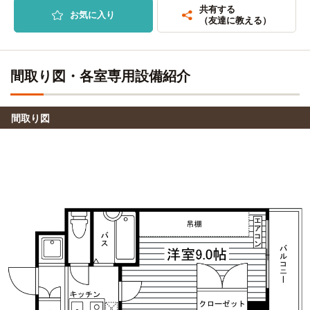
守口→（大阪メトロ谷町線12分）→天神橋筋六丁目（7分）
守口→（大阪メトロ谷町線14分）→中崎町
共有する
お気に入り
→（阪急千里線7分＜淡路：降車不要（1分）＞阪急京都線8
（友達に教える）
分）→正雀
ECC国際外語専門学校
電車
14分
学校法人福田学園大阪保健医療大学(天満橋キャンパス)
電車
守口→（大阪メトロ谷町線14分）→中崎町
16分
間取り図・各室専用設備紹介
守口市→（京阪本線16分）→天満橋
ESPギタークラフト・アカデミー(大阪校)
電車
14分
間取り図
大和大学
電車
守口→（大阪メトロ谷町線14分）→中崎町
29分
守口→（大阪メトロ谷町線12分）→天神橋筋六丁目（4分）
代々木アニメーション学院(大阪校)
→（阪急千里線13分）→吹田
電車
16分
自転車
守口→（大阪メトロ谷町線16分）→東梅田
大阪信愛学院大学
13分
(約1.8km)
専門学校大阪ホスピタリティ・アカデミー
乗車時間4分：「太子橋今市駅」→（今里筋線4分）→「新森
電車
16分
古市」駅
守口→（大阪メトロ谷町線16分）→東梅田
自転車
大阪信愛学院短期大学(城東キャンパス)
13分
(約2.7km)
大阪総合デザイン専門学校
電車
16分
乗車時間4分：「太子橋今市駅」→（今里筋線4分）→「新森