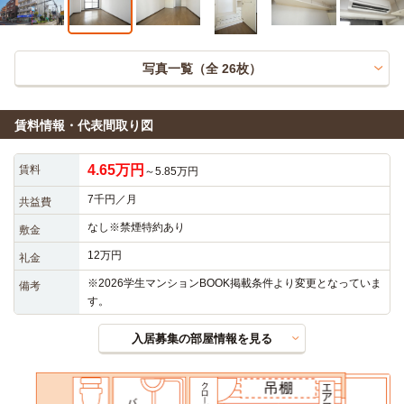
写真一覧（全
26
枚）
賃料情報・代表間取り図
4.65万円
賃料
～5.85万円
7千円／月
共益費
なし※禁煙特約あり
敷金
12万円
礼金
※2026学生マンションBOOK掲載条件より変更となっていま
備考
す。
入居募集の部屋情報を見る