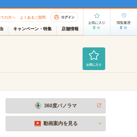
めての方へ
よくあるご質問
ログイン
お気に入り
閲覧履歴
0
0
件
件
理由
キャンペーン・特集
店舗情報
お気に入り
募集中
2026/08/06 AM 06:40現在
360度パノラマ
動画案内を見る