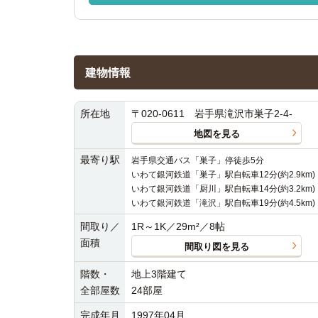
建物情報
所在地
〒020-0611 岩手県滝沢市巣子2-4-
地図を見る
最寄り駅
岩手県交通バス「巣子」停徒歩5分
いわて銀河鉄道「巣子」駅自転車12分(約2.9km)
いわて銀河鉄道「厨川」駅自転車14分(約3.2km)
いわて銀河鉄道「滝沢」駅自転車19分(約4.5km)
間取り／
1R～1K／29m²／8帖
面積
間取り図を見る
階数・
地上3階建て
全部屋数
24部屋
完成年月
1997年04月