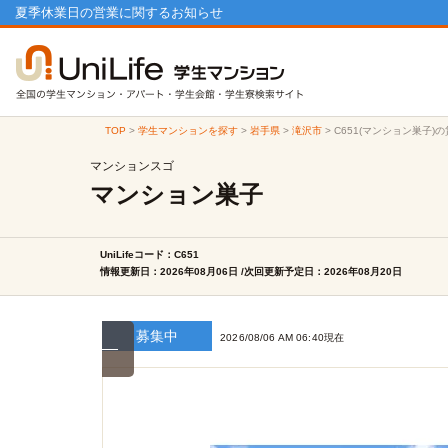
夏季休業日の営業に関するお知らせ
TOP
>
学生マンションを探す
>
岩手県
>
滝沢市
>
C651(マンション巣子)
マンションスゴ
マンション巣子
UniLifeコード：C651
情報更新日：2026年08月06日 /次回更新予定日：2026年08月20日
募集中
2026/08/06 AM 06:40現在