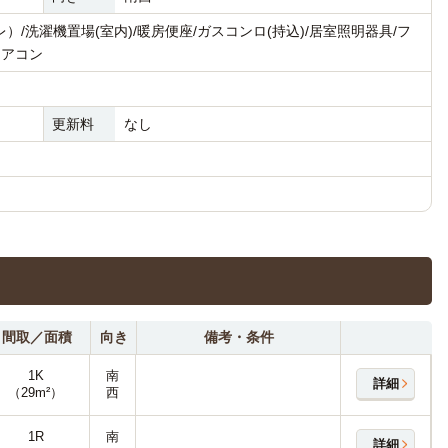
/洗濯機置場(室内)/暖房便座/ガスコンロ(持込)/居室照明器具/フ
エアコン
更新料
なし
間取／面積
向き
備考・条件
1K
南
詳細
（29m²）
西
1R
南
詳細