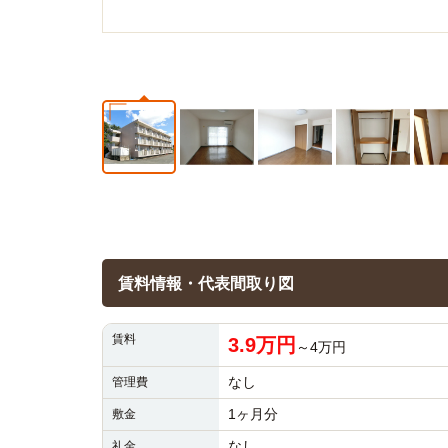
賃料情報・代表間取り図
賃料
3.9万円
～4万円
なし
管理費
1ヶ月分
敷金
なし
礼金