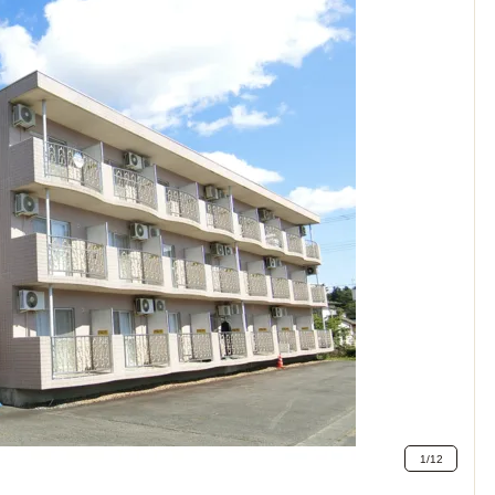
1
/
12