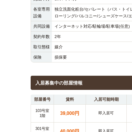
各室専用
独立洗面化粧台/セパレート（バス・トイレ）
設備
ローリング/バルコニー/シューズケース/
共同設備
インターネット対応/駐輪場/駐車場(任意)
契約年数
2年
取引態様
媒介
保険
損保要
入居募集中の部屋情報
部屋番号
賃料
入居可能時期
103号室
39,000円
即入居可
1階
301号室
40,000円
即入居可