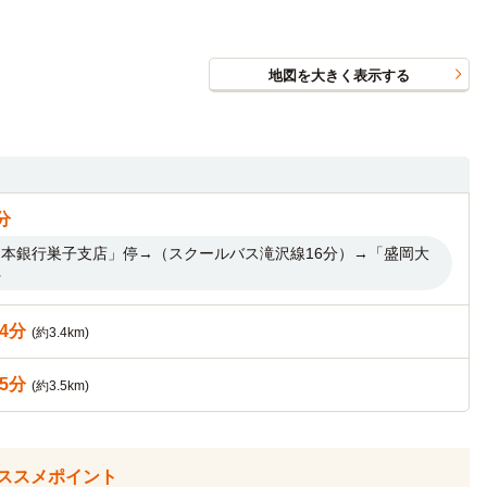
地図を大きく表示する
分
本銀行巣子支店」停→（スクールバス滝沢線16分）→「盛岡大
停
14分
(約3.4km)
15分
(約3.5km)
分
ススメポイント