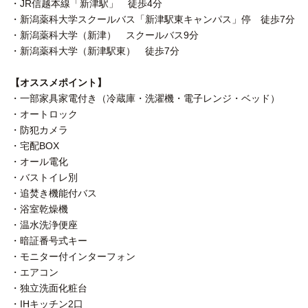
・JR信越本線「新津駅」 徒歩4分
・新潟薬科大学スクールバス「新津駅東キャンパス」停 徒歩7分
・新潟薬科大学（新津） スクールバス9分
・新潟薬科大学（新津駅東） 徒歩7分
【オススメポイント】
・一部家具家電付き（冷蔵庫・洗濯機・電子レンジ・ベッド）
・オートロック
・防犯カメラ
・宅配BOX
・オール電化
・バストイレ別
・追焚き機能付バス
・浴室乾燥機
・温水洗浄便座
・暗証番号式キー
・モニター付インターフォン
・エアコン
・独立洗面化粧台
・IHキッチン2口