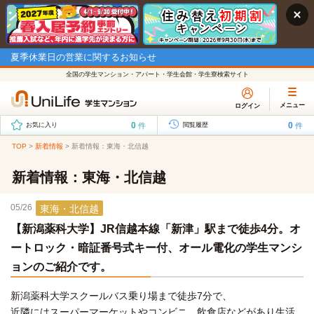
夏季休業日の営業に関するお知らせ
全国の学生マンション・アパート・学生会館・学生寮検索サイト
メニュー
ログイン
0
0
件
件
お気に入り
閲覧履歴
TOP
>
新着情報
>
新着情報：東海・北信越
新着情報：東海・北信越
05/26
東海・北信越
【新潟薬科大学】JR信越本線「新津」駅まで徒歩4分。オ
ートロック・暗証番号式キー付、オール電化の学生マンシ
ョンのご紹介です。
新潟薬科大学スクールバス乗り場まで徒歩7分で、
近隣にはスーパーマーケットやコンビニ、飲食店などがあり生活