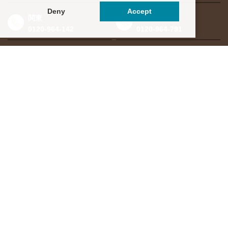
Deny
Accept
関東
東海・北信越
0120-964-142
0120-964-791
京都・滋賀
大阪・兵庫
0120-952-924
0120-351-830
中国・四国
九州・沖縄
0120-923-715
0120-912-781