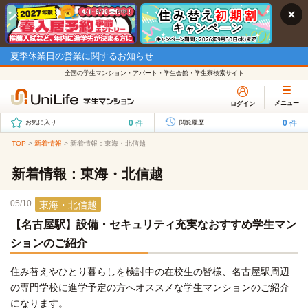
夏季休業日の営業に関するお知らせ
全国の学生マンション・アパート・学生会館・学生寮検索サイト
メニュー
ログイン
0
0
件
件
お気に入り
閲覧履歴
TOP
>
新着情報
>
新着情報：東海・北信越
新着情報：東海・北信越
05/10
東海・北信越
【名古屋駅】設備・セキュリティ充実なおすすめ学生マン
ションのご紹介
住み替えやひとり暮らしを検討中の在校生の皆様、名古屋駅周辺
の専門学校に進学予定の方へオススメな学生マンションのご紹介
になります。