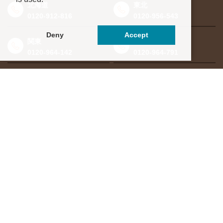
北海道
東北
0120-912-816
0120-956-543
Deny
Accept
関東
東海・北信越
0120-964-142
0120-964-791
京都・滋賀
大阪・兵庫
0120-952-924
0120-351-830
中国・四国
九州・沖縄
0120-923-715
0120-912-781