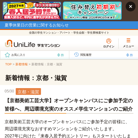
夏季休業日の営業に関するお知らせ
全国の学生マンション・アパート・学生会館・学生寮検索サイト
メニュー
ログイン
0
0
件
件
お気に入り
閲覧履歴
TOP
>
新着情報
>
新着情報：京都・滋賀
新着情報：京都・滋賀
05/30
京都・滋賀
【京都美術工芸大学】オープンキャンパスにご参加予定の
皆様へ、周辺環境充実のオススメ学生マンションのご紹介
京都美術工芸大学のオープンキャンパスにご参加予定の皆様に、
周辺環境充実なおすすめマンションをご紹介いたします。
2027年に向けた『来春入居予約エントリー』もスタートいたしま