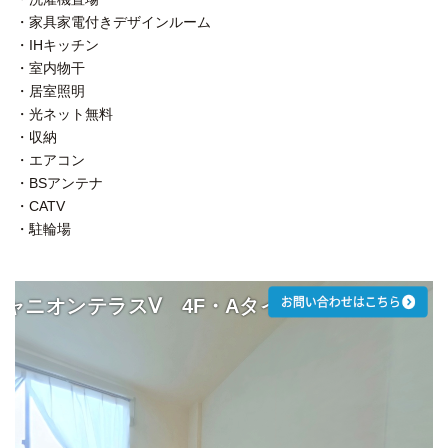
・家具家電付きデザインルーム
・IHキッチン
・室内物干
・居室照明
・光ネット無料
・収納
・エアコン
・BSアンテナ
・CATV
・駐輪場