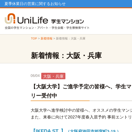
夏季休業日の営業に関するお知らせ
TOP
>
新着情報
>
新着情報：大阪・兵庫
新着情報：大阪・兵庫
06/04
大阪・兵庫
【大阪大学】ご進学予定の皆様へ、学生マン
リー受付中
大阪大学へ進学検討中の皆様へ、オススメの学生マン
また、来春に向けて2027年度春入居予約 事前エン
【IKEDA ST. 】
（大阪府池田市姫室町3-19 ）