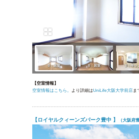
【空室情報】
空室情報はこちら。
より詳細は
UniLife大阪大学前店
ま
【ロイヤルクィーンズパーク豊中 】
（大阪府豊