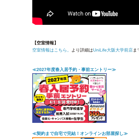
【空室情報】
空室情報はこちら。
より詳細は
UniLife大阪大学前店
ま
≪2027年度春入居予約・事前エントリー≫
≪契約まで自宅で完結！オンラインお部屋探し≫