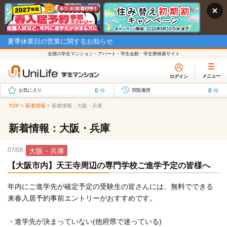
夏季休業日の営業に関するお知らせ
全国の学生マンション・アパート・学生会館・学生寮検索サイト
メニュー
ログイン
0
0
件
件
お気に入り
閲覧履歴
TOP
>
新着情報
>
新着情報：大阪・兵庫
新着情報：大阪・兵庫
07/08
大阪・兵庫
【大阪市内】天王寺周辺の専門学校ご進学予定の皆様へ
年内にご進学先が確定予定の受験生の皆さんには、無料でできる
来春入居予約事前エントリーがおすすめです。
・進学先が決まっていない(他府県で迷っている)