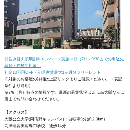
◎住み替え初期割キャンペーン実施中◎（7/1～9/30までの申込先
着順・在校生対象）
礼金10万円OFF・初月家賃最大1ヶ月分フリーレント
※対象のお部屋の詳細は上記リンクよりご確認ください。（表記
条件より適用）
※7/6（月）時点の情報です。最新の募集状況はUniLife大阪なんば
店までお問い合わせください。
【アクセス】
大阪公立大学(阿倍野キャンパス)：自転車9分(約2.0km)
高津理容美容専門学校：徒歩14分