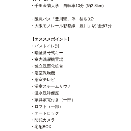
・千里金蘭大学 自転車10分 (約2.3km)
・阪急バス「豊川駅」停 徒歩9分
・大阪モノレール彩都線「豊川」駅 徒歩7分
【オススメポイント】
・バストイレ別
・暗証番号式キー
・室内洗濯機置場
・独立洗面化粧台
・浴室乾燥機
・浴室テレビ
・浴室スチームサウナ
・温水洗浄便座
・家具家電付き（一部）
・ロフト（一部）
・オートロック
・防犯カメラ
・宅配BOX