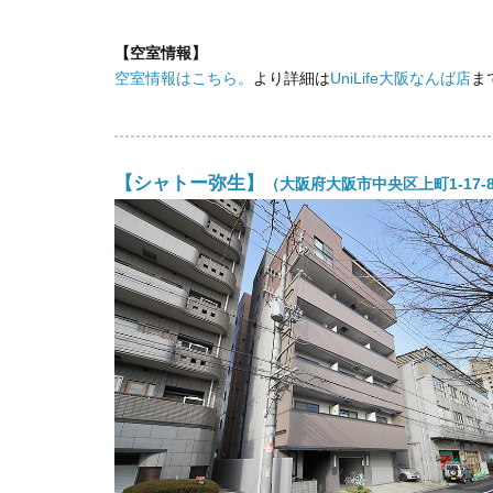
【空室情報】
空室情報はこちら。
より詳細は
UniLife大阪なんば店
ま
【シャトー弥生】
（大阪府大阪市中央区上町1-17-