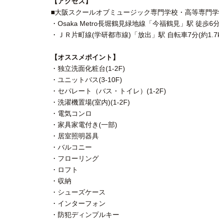
【アクセス】
■大阪スクールオブミュージック専門学校・高等専門学
・Osaka Metro長堀鶴見緑地線「今福鶴見」駅 徒歩6
・ＪＲ片町線(学研都市線)「放出」駅 自転車7分(約1.7k
【オススメポイント】
・独立洗面化粧台(1-2F)
・ユニットバス(3-10F)
・セパレート（バス・トイレ）(1-2F)
・洗濯機置場(室内)(1-2F)
・電気コンロ
・家具家電付き(一部)
・居室照明器具
・バルコニー
・フローリング
・ロフト
・収納
・シューズケース
・インターフォン
・防犯ディンプルキー