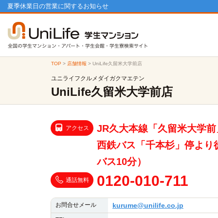
夏季休業日の営業に関するお知らせ
TOP
>
店舗情報
>
UniLife久留米大学前店
ユニライフクルメダイガクマエテン
UniLife久留米大学前店
JR久大本線「久留米大学前
アクセス
西鉄バス「千本杉」停より
バス10分）
0120-010-711
通話無料
お問合せメール
kurume@unilife.co.jp