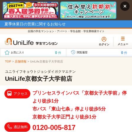
夏季休業日の営業に関するお知らせ
全国の学生マンション・アパート・学生会館・学生寮検索サイト
メニュー
ログイン
0
0
件
件
お気に入り
閲覧履歴
TOP
>
店舗情報
>
UniLife京都女子大学前店
ユニライフキョウトジョシダイガクマエテン
UniLife京都女子大学前店
プリンセスラインバス「京都女子大学前」停
アクセス
より徒歩1分
市バス「東山七条」停より徒歩5分
京都女子大学正門より徒歩1分
0120-005-817
通話無料