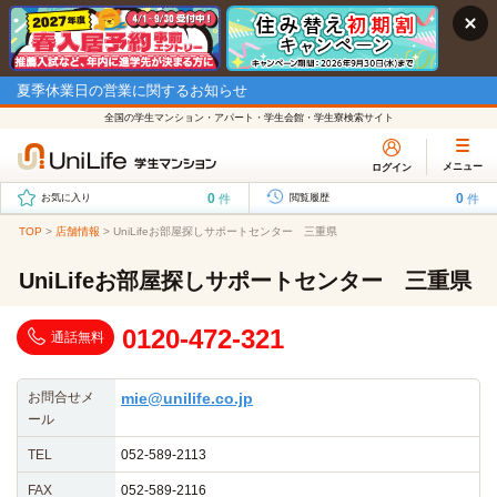
夏季休業日の営業に関するお知らせ
全国の学生マンション・アパート・学生会館・学生寮検索サイト
メニュー
ログイン
0
0
件
件
お気に入り
閲覧履歴
TOP
>
店舗情報
>
UniLifeお部屋探しサポートセンター 三重県
UniLifeお部屋探しサポートセンター 三重県
0120-472-321
通話無料
お問合せメ
mie@unilife.co.jp
ール
TEL
052-589-2113
FAX
052-589-2116