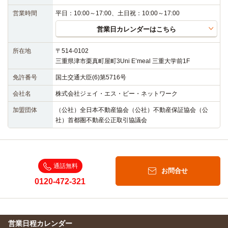
営業時間
平日：10:00～17:00、土日祝：10:00～17:00
営業日カレンダーはこちら
所在地
〒514-0102
三重県津市栗真町屋町3Uni E’meal 三重大学前1F
免許番号
国土交通大臣(6)第5716号
会社名
株式会社ジェイ・エス・ビー・ネットワーク
加盟団体
（公社）全日本不動産協会（公社）不動産保証協会（公
社）首都圏不動産公正取引協議会
通話無料
お問合せ
0120-472-321
営業日程カレンダー