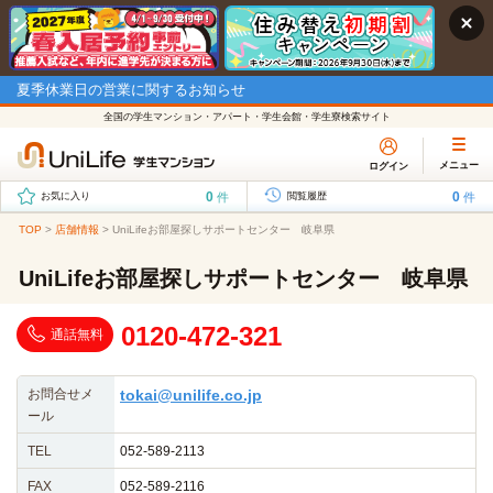
夏季休業日の営業に関するお知らせ
全国の学生マンション・アパート・学生会館・学生寮検索サイト
メニュー
ログイン
0
0
件
件
お気に入り
閲覧履歴
TOP
>
店舗情報
>
UniLifeお部屋探しサポートセンター 岐阜県
UniLifeお部屋探しサポートセンター 岐阜県
0120-472-321
通話無料
お問合せメ
tokai@unilife.co.jp
ール
TEL
052-589-2113
FAX
052-589-2116