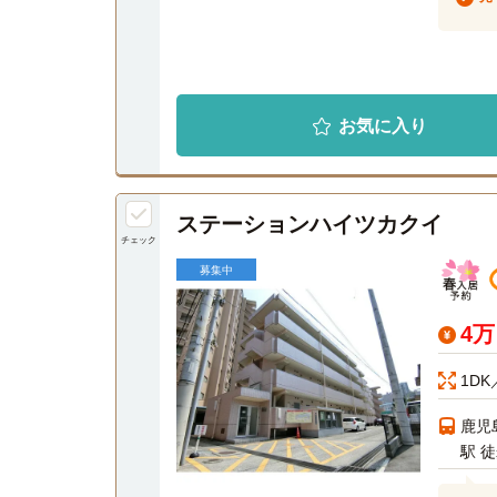
お気に入り
ステーションハイツカクイ
チェック
募集中
4
1DK
鹿児
駅 