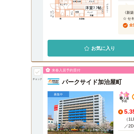
《新築
☆ セ
全
お気に入り
来春入居予約受付
チェック
パークサイド加治屋町
募集中
5.
（1L
／2D