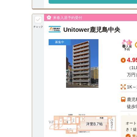
来春入居予約受付
チェック
Unitower鹿児島中央
募集中
4.
（1L
万円
1K～
鹿児
徒歩
オート
き！徒
光