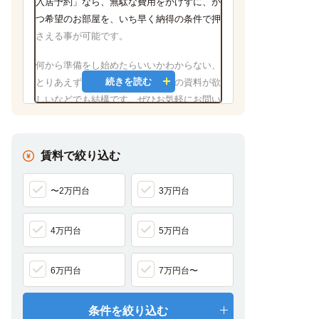
入居予約」なら、無駄な費用をかけずに、か
つ希望のお部屋を、いち早く納得の条件で押
さえる事が可能です。
何から準備をし始めたらいいかわからない、
続きを読む
とりあえずオススメのマンションの資料が欲
しいなどでも結構です。ぜひお気軽にお問い
合わせください。
https://unilife.co.jp/contents/mailform/yoyakujoken/
賃料で絞り込む
※申し込み店舗は「鹿児島店」をご入力くだ
さい。
〜2万円台
3万円台
4万円台
5万円台
6万円台
7万円台〜
条件を絞り込む