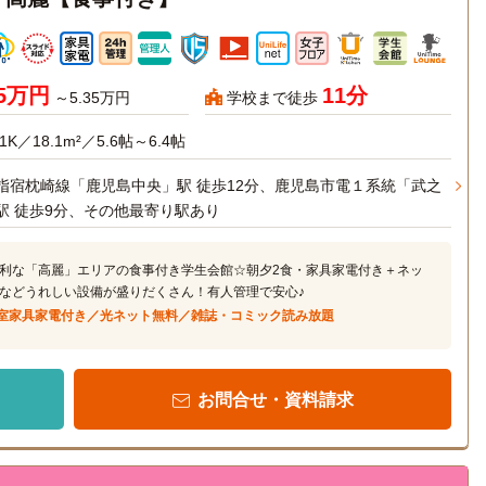
45万円
11分
～5.35万円
学校まで徒歩
1K／18.1m²／5.6帖～6.4帖
指宿枕崎線「鹿児島中央」駅 徒歩12分、鹿児島市電１系統「武之
駅 徒歩9分、その他最寄り駅あり
利な「高麗」エリアの食事付き学生会館☆朝夕2食・家具家電付き＋ネッ
などうれしい設備が盛りだくさん！有人管理で安心♪
室家具家電付き／光ネット無料／雑誌・コミック読み放題
お問合せ・資料請求