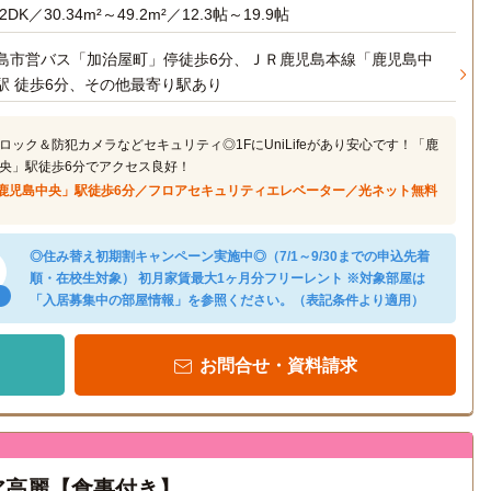
2DK／30.34m²～49.2m²／12.3帖～19.9帖
島市営バス「加治屋町」停徒歩6分、ＪＲ鹿児島本線「鹿児島中
駅 徒歩6分、その他最寄り駅あり
ロック＆防犯カメラなどセキュリティ◎1FにUniLifeがあり安心です！「鹿
央」駅徒歩6分でアクセス良好！
鹿児島中央」駅徒歩6分／フロアセキュリティエレベーター／光ネット無料
◎住み替え初期割キャンペーン実施中◎（7/1～9/30までの申込先着
順・在校生対象） 初月家賃最大1ヶ月分フリーレント ※対象部屋は
「入居募集中の部屋情報」を参照ください。（表記条件より適用）
お問合せ・資料請求
ア高麗【食事付き】