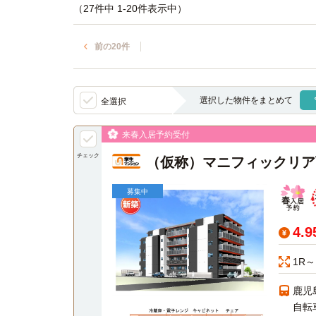
（27件中 1-20件表示中）
前の20件
選択した物件をまとめて
全選択
来春入居予約受付
チェック
（仮称）マニフィックリア
募集中
4.
1R～
鹿児
自転車