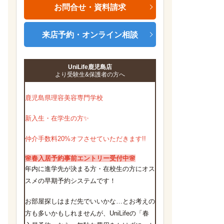
お問合せ・資料請求
来店予約・オンライン相談
UniLife鹿児島店
より受験生&保護者の方へ
鹿児島県理容美容専門学校
新入生・在学生の方✨
仲介手数料20%オフさせていただきます!!
🌸春入居予約事前エントリー受付中
🌸
年内に進学先が決まる方・在校生の方にオス
スメの早期予約システムです！
お部屋探しはまだ先でいいかな…とお考えの
方も多いかもしれませんが、UniLifeの「春