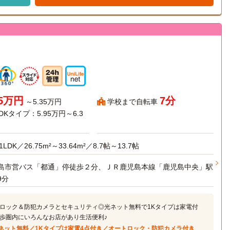
95万円
7分
～5.35万円
学校まで自転車
DKタイプ：5.95万円～6.3
）
1LDK／26.75m²～33.64m²／8.7帖～13.7帖
島市営バス「都通」停徒歩２分、ＪＲ鹿児島本線「鹿児島中央」駅
9分
ロック＆防犯カメラとセキュリティ◎光ネット無料で1Kタイプは家電付
歩圏内にいろんなお店があり生活便利♪
ネット無料／1Kタイプは家電4点付き／オートロック・防犯カメラ付き