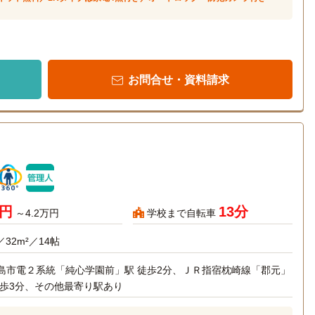
お問合せ・資料請求
万円
13分
～4.2万円
学校まで自転車
／32m²／14帖
島市電２系統「純心学園前」駅 徒歩2分、ＪＲ指宿枕崎線「郡元」
徒歩3分、その他最寄り駅あり