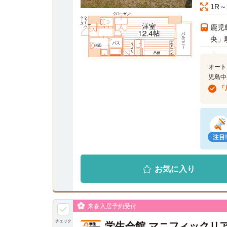
1R～
鹿児
央」
オート
児島中
「
お気に入り
来春入居予約受付
チェック
学生会館 マニフィックリ