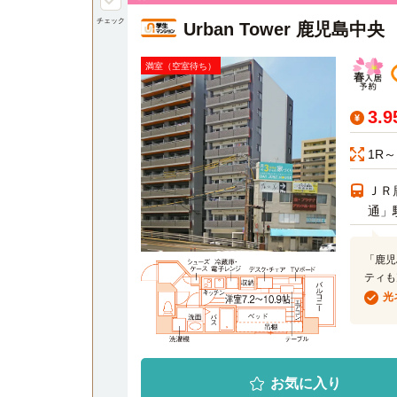
チェック
Urban Tower 鹿児島中央
満室（空室待ち）
3.
1R～
ＪＲ
通」
「鹿児
ティも
光
お気に入り