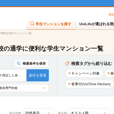
初
学生マンションを探す
UniLifeが選ばれる
学便利な学生マンション一覧
校の通学に便利な学生マンション一覧
検索タグから絞り込む
検索条件を保存
キャンペーン対象
春
条件を変更
す/指定した条…
食事付(UniTime Kitchen)
表示件数
表示順