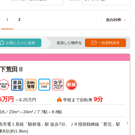
1
2
次の20件
お気に入りに追加
追加した物件を
一括資料請求
下荒田Ⅱ
95万円
9分
～6.25万円
学校まで自転車
1K／23m²～24m²／7.7帖～8.8帖
島市電１系統「騎射場」駅 徒歩7分、ＪＲ指宿枕崎線「郡元」駅
8分(約1.9km)