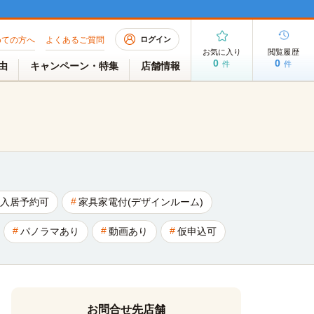
めての方へ
よくあるご質問
ログイン
お気に入り
閲覧履歴
0
0
件
件
理由
キャンペーン・特集
店舗情報
入居予約可
家具家電付(デザインルーム)
パノラマあり
動画あり
仮申込可
お問合せ先店舗