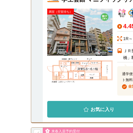
満室（空室待ち）
4.
1R～
ＪＲ
橋」
通学便
ト無料
全
お気に入り
来春入居予約受付