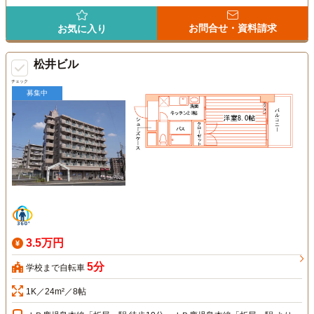
お問合せ・資料請求
お気に入り
松井ビル
チェック
募集中
3.5万円
5分
学校まで自転車
1K／24m²／8帖