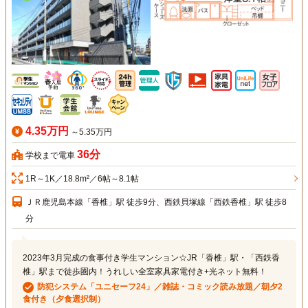
4.35万円
～5.35万円
36分
学校まで電車
1R～1K／18.8m²／6帖～8.1帖
ＪＲ鹿児島本線「香椎」駅 徒歩9分、西鉄貝塚線「西鉄香椎」駅 徒歩8
分
2023年3月完成の食事付き学生マンション☆JR「香椎」駅・「西鉄香
椎」駅まで徒歩圏内！うれしい全室家具家電付き+光ネット無料！
防犯システム「ユニセーフ24」／雑誌・コミック読み放題／朝夕2
食付き（夕食選択制）