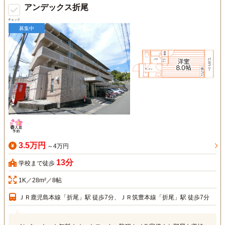
アンデックス折尾
チェック
募集中
3.5万円
～4万円
13分
学校まで徒歩
1K／28m²／8帖
ＪＲ鹿児島本線「折尾」駅 徒歩7分、ＪＲ筑豊本線「折尾」駅 徒歩7分