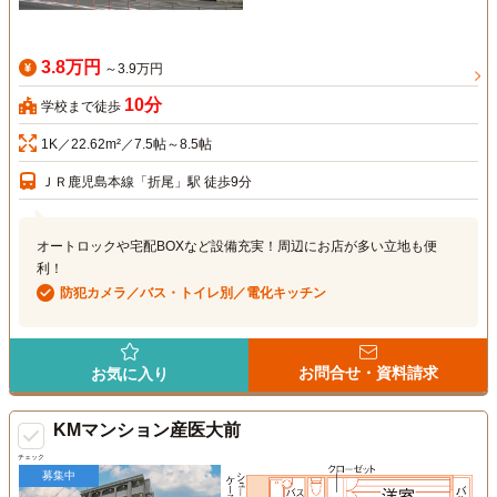
3.8万円
～3.9万円
10分
学校まで徒歩
1K／22.62m²／7.5帖～8.5帖
ＪＲ鹿児島本線「折尾」駅 徒歩9分
オートロックや宅配BOXなど設備充実！周辺にお店が多い立地も便
利！
防犯カメラ／バス・トイレ別／電化キッチン
お問合せ・資料請求
お気に入り
KMマンション産医大前
チェック
募集中