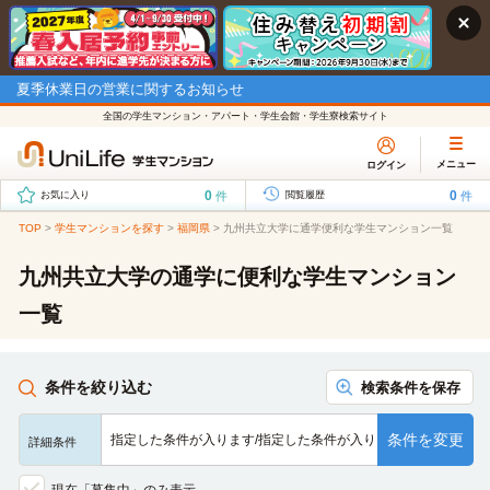
夏季休業日の営業に関するお知らせ
全国の学生マンション・アパート・学生会館・学生寮検索サイト
メニュー
ログイン
0
0
件
件
お気に入り
閲覧履歴
TOP
>
学生マンションを探す
>
福岡県
>
九州共立大学に通学便利な学生マンション一覧
九州共立大学の通学に便利な学生マンション
一覧
条件を絞り込む
検索条件を保存
条件を変更
指定した条件が入ります/指定した条件が入ります/指定した条…
詳細条件