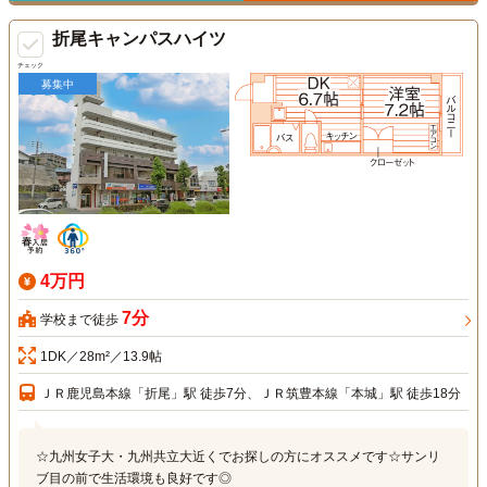
折尾キャンパスハイツ
チェック
募集中
4万円
7分
学校まで徒歩
1DK／28m²／13.9帖
ＪＲ鹿児島本線「折尾」駅 徒歩7分、ＪＲ筑豊本線「本城」駅 徒歩18分
☆九州女子大・九州共立大近くでお探しの方にオススメです☆サンリ
ブ目の前で生活環境も良好です◎