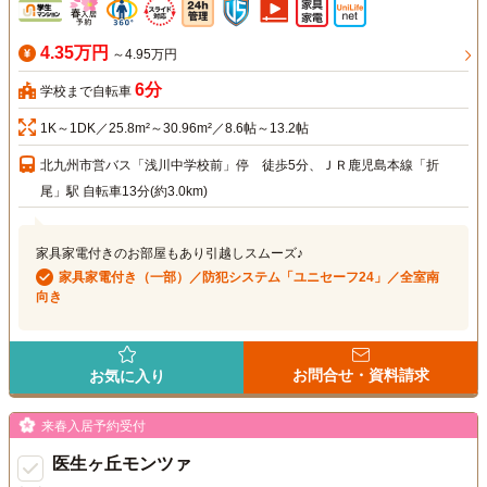
4.35万円
～4.95万円
6分
学校まで自転車
1K～1DK／25.8m²～30.96m²／8.6帖～13.2帖
北九州市営バス「浅川中学校前」停 徒歩5分、ＪＲ鹿児島本線「折
尾」駅 自転車13分(約3.0km)
家具家電付きのお部屋もあり引越しスムーズ♪
家具家電付き（一部）／防犯システム「ユニセーフ24」／全室南
向き
お問合せ・資料請求
お気に入り
来春入居予約受付
医生ヶ丘モンツァ