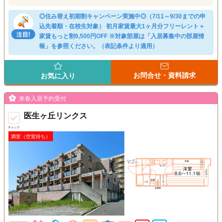
◎住み替え初期割キャンペーン実施中◎（7/11～9/30までの申
込先着順・在校生対象） 初月家賃最大1ヶ月分フリーレント＋
家賃もっと割9,500円OFF ※対象部屋は「入居募集中の部屋情
報」を参照ください。（表記条件より適用）
お問合せ・資料請求
お気に入り
来春入居予約受付
医生ヶ丘リンクス
チェック
満室（空室待ち）