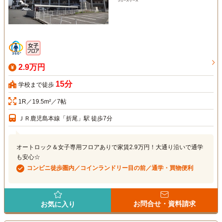
2.9万円
15分
学校まで徒歩
1R／19.5m²／7帖
ＪＲ鹿児島本線「折尾」駅 徒歩7分
オートロック＆女子専用フロアありで家賃2.9万円！大通り沿いで通学
も安心☆
コンビニ徒歩圏内／コインランドリー目の前／通学・買物便利
お問合せ・資料請求
お気に入り