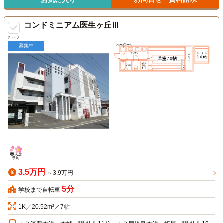
お気に入り
コンドミニアム医生ヶ丘Ⅲ
チェック
募集中
3.5万円
～3.9万円
5分
学校まで自転車
1K／20.52m²／7帖