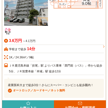
3.6万円
～4.1万円
14分
学校まで徒歩
1K／24.36m²／9帖
ＪＲ鹿児島本線「折尾」駅 よりバス乗車「西門前（バス）」停から徒歩
5分、ＪＲ筑豊本線「本城」駅 徒歩12分
産業医科大まで徒歩3分！さらにスーパー・コンビニも徒歩圏内！
オートロック／カードキー／ネット無料
お問合せ・資料請求