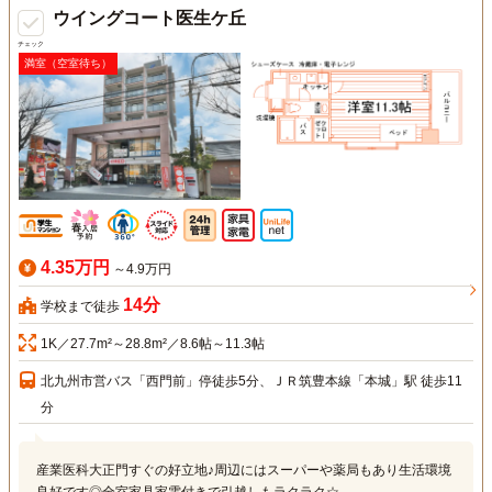
ウイングコート医生ケ丘
チェック
満室（空室待ち）
4.35万円
～4.9万円
14分
学校まで徒歩
1K／27.7m²～28.8m²／8.6帖～11.3帖
北九州市営バス「西門前」停徒歩5分、ＪＲ筑豊本線「本城」駅 徒歩11
分
産業医科大正門すぐの好立地♪周辺にはスーパーや薬局もあり生活環境