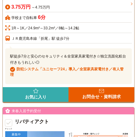
3.75万円
～4.75万円
6分
学校まで自転車
1R～1K／24.9m²～33.2m²／8帖～14.2帖
ＪＲ鹿児島本線「折尾」駅 徒歩7分
駅徒歩7分と安心のセキュリティ＆全室家具家電付き☆独立洗面化粧台
付きもうれしい◎
防犯システム「ユニセーフ24」導入／全室家具家電付き／有人管
理
お問合せ・資料請求
お気に入り
来春入居予約受付
リバティアクト
チェック
募集中