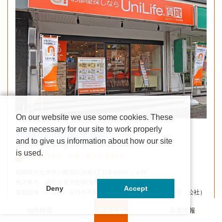
On our website we use some cookies. These
are necessary for our site to work properly
UniLife北九州折尾店
and to give us information about how our site
株式会社ジェイ・エス・ビー・ネットワーク
is used.
JR鹿児島本線「折尾」駅より徒歩5分
福岡県北九州市八幡西区折尾4丁目9-9柴田ビル1F
免許番号：国土交通大臣(6)第5716号
Deny
Accept
加盟団体：（公社）全日本不動産協会（公社）不動産保証協会（公社）
首都圏不動産公正取引協議会
物件検索
担当店舗
新着情報
営業時間： 平日：10:00～17:00
土日祝：10:00～17:00