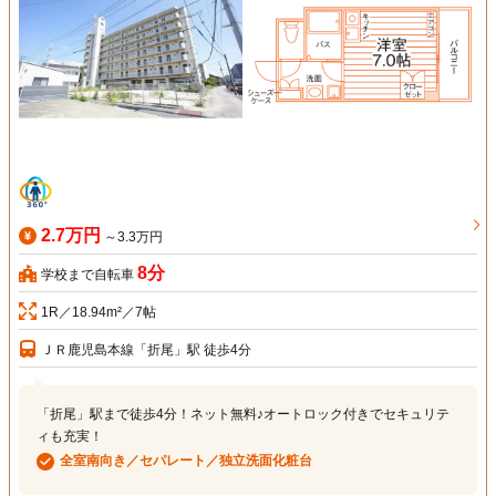
2.7万円
～3.3万円
8分
学校まで自転車
1R／18.94m²／7帖
ＪＲ鹿児島本線「折尾」駅 徒歩4分
「折尾」駅まで徒歩4分！ネット無料♪オートロック付きでセキュリテ
ィも充実！
全室南向き／セパレート／独立洗面化粧台