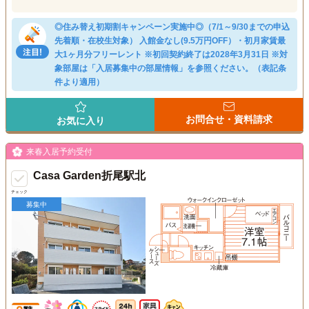
◎住み替え初期割キャンペーン実施中◎（7/1～9/30までの申込
先着順・在校生対象） 入館金なし(9.5万円OFF）・初月家賃最
大1ヶ月分フリーレント ※初回契約終了は2028年3月31日 ※対
象部屋は「入居募集中の部屋情報」を参照ください。（表記条
件より適用）
お問合せ・資料請求
お気に入り
来春入居予約受付
Casa Garden折尾駅北
チェック
募集中