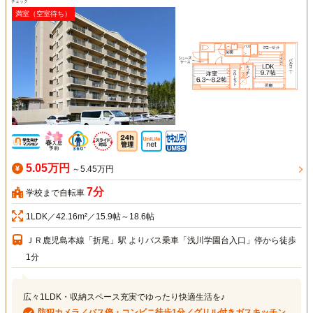
チェック
満室（空室待ち）
5.05万円
～5.45万円
7分
学校まで自転車
1LDK／42.16m²／15.9帖～18.6帖
ＪＲ鹿児島本線「折尾」駅 よりバス乗車「浅川学園台入口」停から徒歩
1分
広々1LDK・収納スペース充実でゆったり快適生活を♪
防犯カメラ／バス停・コンビニ徒歩1分／グリル付きガスキッチン