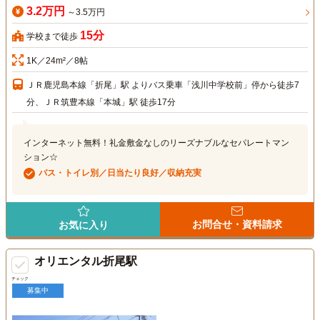
3.2万円
～3.5万円
15分
学校まで徒歩
1K／24m²／8帖
ＪＲ鹿児島本線「折尾」駅 よりバス乗車「浅川中学校前」停から徒歩7
分、ＪＲ筑豊本線「本城」駅 徒歩17分
インターネット無料！礼金敷金なしのリーズナブルなセパレートマン
ション☆
バス・トイレ別／日当たり良好／収納充実
お問合せ・資料請求
お気に入り
オリエンタル折尾駅
チェック
募集中