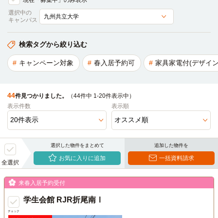
現在「募集中」のみ表示
選択中の
キャンパス
検索タグから絞り込む
キャンペーン対象
春入居予約可
家具家電付(デザイン
44
件見つかりました。
（44件中 1-20件表示中）
表示件数
表示順
選択した物件をまとめて
追加した物件を
お気に入りに追加
一括資料請求
全選択
来春入居予約受付
学生会館 RJR折尾南Ⅰ
チェック