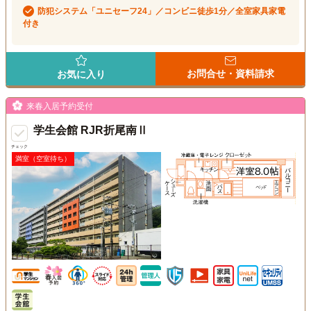
防犯システム「ユニセーフ24」／コンビニ徒歩1分／全室家具家電
付き
お問合せ・資料請求
お気に入り
来春入居予約受付
学生会館 RJR折尾南Ⅱ
チェック
満室（空室待ち）