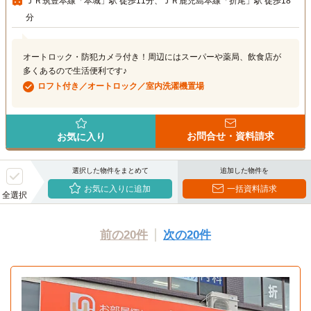
ＪＲ筑豊本線「本城」駅 徒歩11分、ＪＲ鹿児島本線「折尾」駅 徒歩18
分
オートロック・防犯カメラ付き！周辺にはスーパーや薬局、飲食店が
多くあるので生活便利です♪
ロフト付き／オートロック／室内洗濯機置場
お問合せ・資料請求
お気に入り
選択した物件をまとめて
追加した物件を
お気に入りに追加
一括資料請求
全選択
前の20件
次の20件