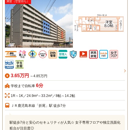
満室（空室待ち）
3.65万円
～4.85万円
6分
学校まで自転車
1R～1K／24.9m²～33.2m²／8帖～14.2帖
ＪＲ鹿児島本線「折尾」駅 徒歩7分
駅徒歩7分と安心のセキュリティが人気☆ 女子専用フロアや独立洗面化
粧台が注目度◎