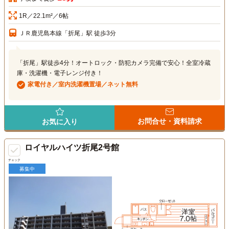
1R／22.1m²／6帖
ＪＲ鹿児島本線「折尾」駅 徒歩3分
「折尾」駅徒歩4分！オートロック・防犯カメラ完備で安心！全室冷蔵
庫・洗濯機・電子レンジ付き！
家電付き／室内洗濯機置場／ネット無料
お問合せ・資料請求
お気に入り
ロイヤルハイツ折尾2号館
チェック
募集中