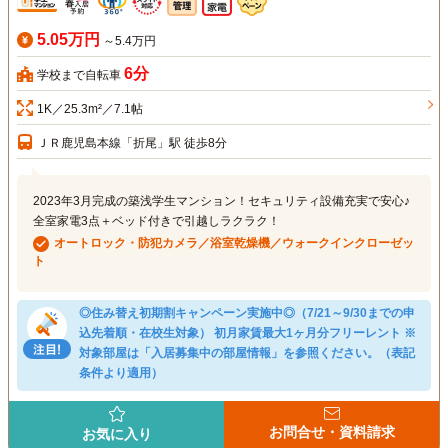
5.05万円
～5.4万円
6分
学校まで自転車
1K／25.3m²／7.1帖
ＪＲ鹿児島本線「折尾」駅 徒歩8分
2023年3月完成の築浅学生マンション！セキュリティ設備充実で安心♪
全室家電3点＋ベッド付きで引越しラクラク！
オートロック・防犯カメラ／浴室乾燥機／ウォークインクローゼッ
ト
◎住み替え初期割キャンペーン実施中◎（7/21～9/30までの申
込先着順・在校生対象） 初月家賃最大1ヶ月分フリーレント ※
対象部屋は「入居募集中の部屋情報」を参照ください。（表記
条件より適用）
お問合せ・資料請求
お気に入り