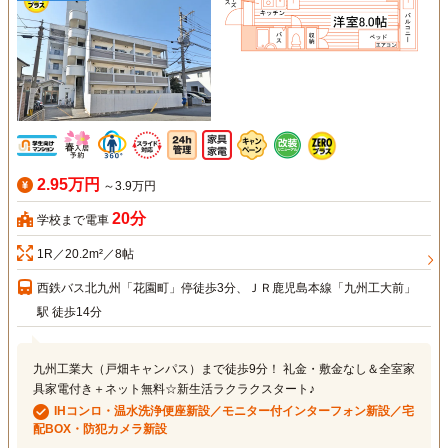
2.95万円
～3.9万円
20分
学校まで電車
1R／20.2m²／8帖
西鉄バス北九州「花園町」停徒歩3分、ＪＲ鹿児島本線「九州工大前」
駅 徒歩14分
九州工業大（戸畑キャンパス）まで徒歩9分！ 礼金・敷金なし＆全室家
具家電付き＋ネット無料☆新生活ラクラクスタート♪
IHコンロ・温水洗浄便座新設／モニター付インターフォン新設／宅
配BOX・防犯カメラ新設