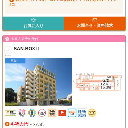
2口
お問合せ・資料請求
お気に入り
来春入居予約受付
SAN-BOXⅡ
チェック
募集中
4.45万円
～5.2万円