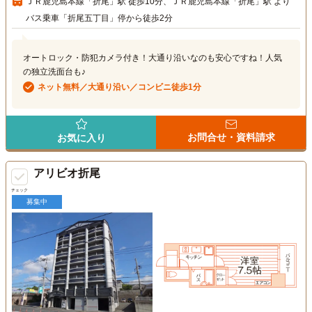
ＪＲ鹿児島本線「折尾」駅 徒歩10分、ＪＲ鹿児島本線「折尾」駅 より
バス乗車「折尾五丁目」停から徒歩2分
オートロック・防犯カメラ付き！大通り沿いなのも安心ですね！人気
の独立洗面台も♪
ネット無料／大通り沿い／コンビニ徒歩1分
お問合せ・資料請求
お気に入り
アリビオ折尾
チェック
募集中