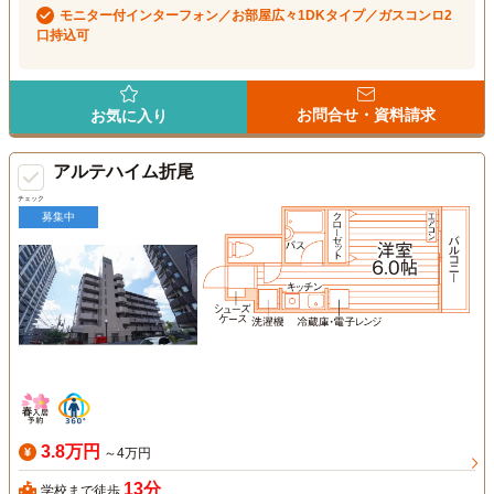
モニター付インターフォン／お部屋広々1DKタイプ／ガスコンロ2
口持込可
お問合せ・資料請求
お気に入り
アルテハイム折尾
チェック
募集中
3.8万円
～4万円
13分
学校まで徒歩