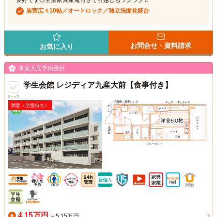
良好です◎全室家具家電付きで引越しもラクラク☆
居室広々10帖／オートロック／独立洗面化粧台
お問合せ・資料請求
お気に入り
来春入居予約受付
学生会館 レジディア九産大前【食事付き】
チェック
満室（空室待ち）
4.15万円
～5.15万円