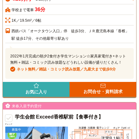
36分
学校まで電車
1K／19.5m²／6帖
西鉄バス「オークタウン入口」停 徒歩3分、ＪＲ鹿児島本線「香椎」
駅 徒歩17分、その他最寄り駅あり
2022年1月完成の朝夕2食付き学生マンション☆家具家電付き+ネット
無料＋雑誌・コミック読み放題などうれしい設備が盛りだくさん！
ネット無料／雑誌・コミック読み放題／九産大まで徒歩9分
お問合せ・資料請求
お気に入り
来春入居予約受付
学生会館 Exceed香椎駅前【食事付き】
チェック
募集中