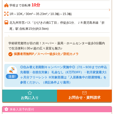
10分
学校まで自転車
1R～1DK／30m²～35.23m²／10.3帖～15.3帖
北九州市営バス「ひびきの南1丁目」停徒歩1分、ＪＲ鹿児島本線「折
尾」駅 自転車15分(約3.5km)
学術研究都市が目の前！スーパー・薬局・ホームセンター徒歩3分圏内
で生活便利☆30㎡超の広々居室も魅力♪
保護者用無料P／スーパー徒歩1分／防犯カメラ
◎住み替え初期割キャンペーン実施中◎（7/1～9/30までの申込
先着順・在校生対象） 礼金なし（8万円OFF）・初月家賃最大1
ヶ月分フリーレント ※対象部屋は「入居募集中の部屋情報」を
参照ください。（表記条件より適用）
お問合せ・資料請求
お気に入り
来春入居予約受付