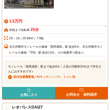
3.5万円
25分
学校まで自転車
1R～1K／20.88m²／7.5帖
北九州都市モノレール小倉線「競馬場前」駅 徒歩6分、北九州都市モノ
レール小倉線「守恒」駅 徒歩13分、その他最寄り駅あり
モノレール「競馬場前」駅まで徒歩6分！人気の宅配BOX付きで学生さ
んにおすすめです♪
室内洗濯機置場／IHキッチン／バス・トイレ別
お問合せ・資料請求
お気に入り
レオパレスDAI27