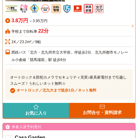
3.8万円
～3.95万円
22分
学校まで自転車
1K／23.2m²／9帖
西鉄バス「北方・北九州市立大学前」停徒歩2分、北九州都市モノレー
ル小倉線「競馬場前」駅 徒歩6分
オートロック＆防犯カメラでセキュリティ充実♪家具家電付きで引越し
スムーズ！うれしいネット無料☆
オートロック／北九大まで徒歩1分／ネット無料
お問合せ・資料請求
お気に入り
来春入居予約受付
Casa Garden