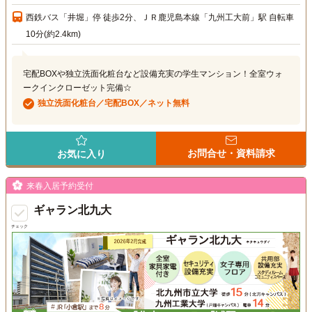
西鉄バス「井堀」停 徒歩2分、ＪＲ鹿児島本線「九州工大前」駅 自転車
10分(約2.4km)
宅配BOXや独立洗面化粧台など設備充実の学生マンション！全室ウォ
ークインクローゼット完備☆
独立洗面化粧台／宅配BOX／ネット無料
お問合せ・資料請求
お気に入り
来春入居予約受付
ギャラン北九大
チェック