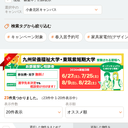
現在「募集中」のみ表示
選択中の
キャンパス
検索タグから絞り込む
キャンペーン対象
春入居予約可
家具家電付(デザイン
23
件見つかりました。
（23件中 1-20件表示中）
表示件数
表示順
選択した物件をまとめて
追加した物件を