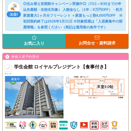
◎住み替え初期割キャンペーン実施中◎（7/11～9/30までの申
込先着順・在校生対象） 入館金なし（1年：9万円OFF）・初月
家賃最大1ヶ月分フリーレント ＋家賃もっと割4,000円OFF ※
初回契約終了は2028年3月31日 ※対象部屋は「入居募集中の部
屋情報」を参照ください（表記は適用後の条件です）
お問合せ・資料請求
お気に入り
来春入居予約受付
学生会館 ロイヤルプレジデント【食事付き】
チェック
募集中