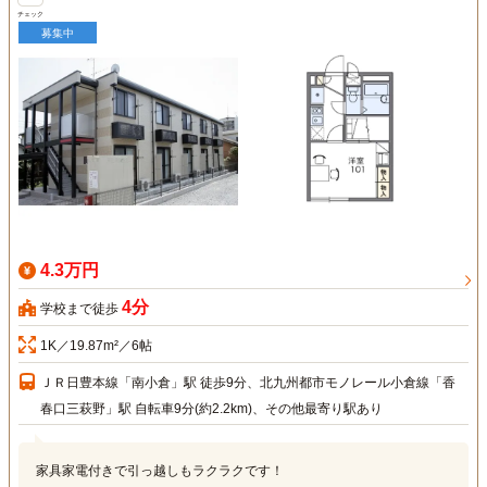
チェック
募集中
4.3万円
4分
学校まで徒歩
1K／19.87m²／6帖
ＪＲ日豊本線「南小倉」駅 徒歩9分、北九州都市モノレール小倉線「香
春口三萩野」駅 自転車9分(約2.2km)、その他最寄り駅あり
家具家電付きで引っ越しもラクラクです！