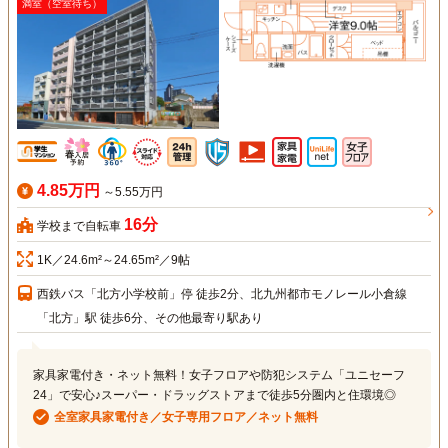
満室（空室待ち）
4.85万円
～5.55万円
16分
学校まで自転車
1K／24.6m²～24.65m²／9帖
西鉄バス「北方小学校前」停 徒歩2分、北九州都市モノレール小倉線
「北方」駅 徒歩6分、その他最寄り駅あり
家具家電付き・ネット無料！女子フロアや防犯システム「ユニセーフ
24」で安心♪スーパー・ドラッグストアまで徒歩5分圏内と住環境◎
全室家具家電付き／女子専用フロア／ネット無料