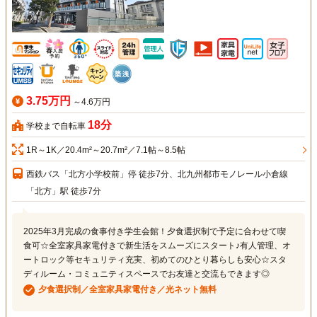
3.75万円
～4.6万円
18分
学校まで自転車
1R～1K／20.4m²～20.7m²／7.1帖～8.5帖
西鉄バス「北方小学校前」停 徒歩7分、北九州都市モノレール小倉線
「北方」駅 徒歩7分
2025年3月完成の食事付き学生会館！夕食選択制で予定に合わせて喫
食可☆全室家具家電付きで新生活をスムーズにスタート♪有人管理、オ
ートロック等セキュリティ充実、初めてのひとり暮らしも安心☆スタ
ディルーム・コミュニティスペースでお友達と交流もできます◎
夕食選択制／全室家具家電付き／光ネット無料