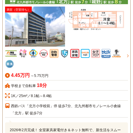
満室（空室待ち）
4.45万円
～5.75万円
18分
学校まで自転車
1K／25m²／8.1帖～8.4帖
西鉄バス「北方小学校前」停 徒歩7分、北九州都市モノレール小倉線
「北方」駅 徒歩7分
2026年2月完成！ 全室家具家電付き＆ネット無料で、新生活をスムー