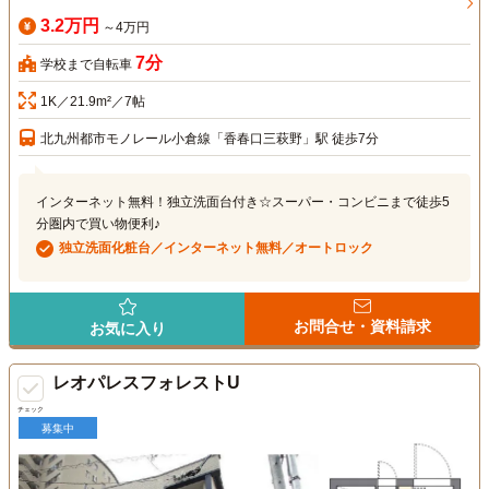
3.2万円
～4万円
7分
学校まで自転車
1K／21.9m²／7帖
北九州都市モノレール小倉線「香春口三萩野」駅 徒歩7分
インターネット無料！独立洗面台付き☆スーパー・コンビニまで徒歩5
分圏内で買い物便利♪
独立洗面化粧台／インターネット無料／オートロック
お問合せ・資料請求
お気に入り
レオパレスフォレストU
チェック
募集中