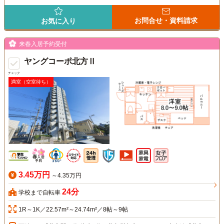
お問合せ・資料請求
お気に入り
来春入居予約受付
ヤングコーポ北方Ⅱ
チェック
満室（空室待ち）
3.45万円
～4.35万円
24分
学校まで自転車
1R～1K／22.57m²～24.74m²／8帖～9帖