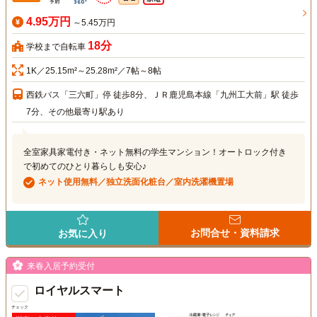
4.95万円
～5.45万円
18分
学校まで自転車
1K／25.15m²～25.28m²／7帖～8帖
西鉄バス「三六町」停 徒歩8分、ＪＲ鹿児島本線「九州工大前」駅 徒歩
7分、その他最寄り駅あり
全室家具家電付き・ネット無料の学生マンション！オートロック付き
で初めてのひとり暮らしも安心♪
ネット使用無料／独立洗面化粧台／室内洗濯機置場
お問合せ・資料請求
お気に入り
来春入居予約受付
ロイヤルスマート
チェック