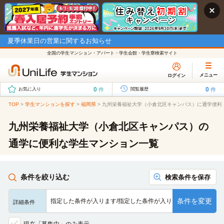
夏季休業日の営業に関するお知らせ
全国の学生マンション・アパート・学生会館・学生寮検索サイト
メニュー
ログイン
0
0
件
件
お気に入り
閲覧履歴
TOP
>
学生マンションを探す
>
福岡県
>
九州栄養福祉大学（小倉北区キャンパス）に通学便利
九州栄養福祉大学（小倉北区キャンパス）の
通学に便利な学生マンション一覧
条件を絞り込む
検索条件を保存
条件を変更
指定した条件が入ります/指定した条件が入ります/指定した条…
詳細条件