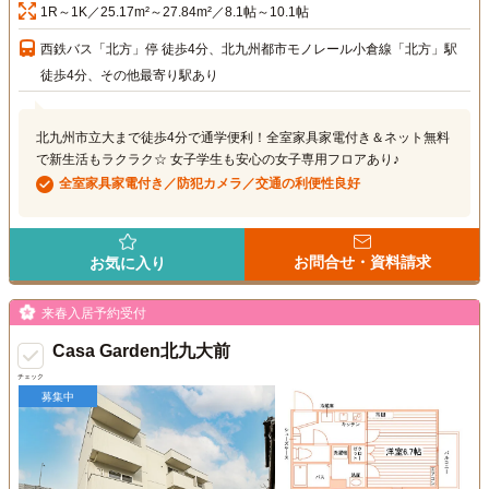
1R～1K／25.17m²～27.84m²／8.1帖～10.1帖
西鉄バス「北方」停 徒歩4分、北九州都市モノレール小倉線「北方」駅
徒歩4分、その他最寄り駅あり
北九州市立大まで徒歩4分で通学便利！全室家具家電付き＆ネット無料
で新生活もラクラク☆ 女子学生も安心の女子専用フロアあり♪
全室家具家電付き／防犯カメラ／交通の利便性良好
お問合せ・資料請求
お気に入り
来春入居予約受付
Casa Garden北九大前
チェック
募集中