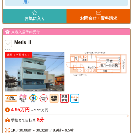
用）
お問合せ・資料請求
お気に入り
来春入居予約受付
Metis Ⅱ
チェック
満室（空室待ち）
4.95万円
～5.55万円
8分
学校まで自転車
1K／30.08m²～30.32m²／8.9帖～9.5帖