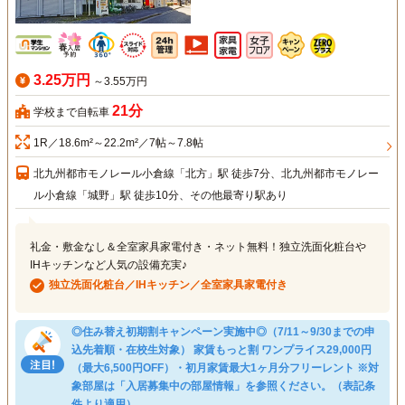
3.25万円
～3.55万円
21分
学校まで自転車
1R／18.6m²～22.2m²／7帖～7.8帖
北九州都市モノレール小倉線「北方」駅 徒歩7分、北九州都市モノレー
ル小倉線「城野」駅 徒歩10分、その他最寄り駅あり
礼金・敷金なし＆全室家具家電付き・ネット無料！独立洗面化粧台や
IHキッチンなど人気の設備充実♪
独立洗面化粧台／IHキッチン／全室家具家電付き
◎住み替え初期割キャンペーン実施中◎（7/11～9/30までの申
込先着順・在校生対象） 家賃もっと割 ワンプライス29,000円
（最大6,500円OFF）・初月家賃最大1ヶ月分フリーレント ※対
象部屋は「入居募集中の部屋情報」を参照ください。（表記条
件より適用）