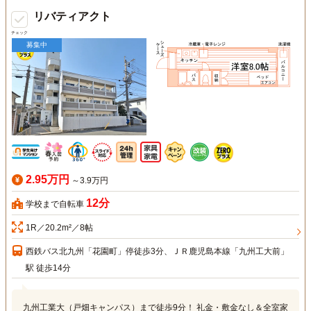
リバティアクト
チェック
募集中
2.95万円
～3.9万円
12分
学校まで自転車
1R／20.2m²／8帖
西鉄バス北九州「花園町」停徒歩3分、ＪＲ鹿児島本線「九州工大前」
駅 徒歩14分
九州工業大（戸畑キャンパス）まで徒歩9分！ 礼金・敷金なし＆全室家