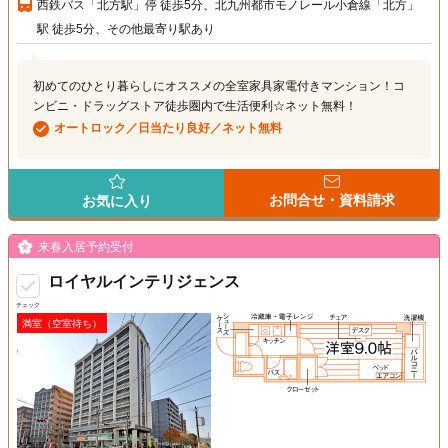
西鉄バス「北方駅」停 徒歩5分、北九州都市モノレール小倉線「北方」
駅 徒歩5分、その他最寄り駅あり
初めてのひとり暮らしにオススメの全室家具家電付きマンション！コ
ンビニ・ドラッグストア徒歩圏内で生活便利☆ネット無料！
オートロック／日当たり良好／ネット無料
お問合せ・資料請求
お気に入り
来春入居予約受付
ロイヤルインテリジェンス
チェック
満室（空室待ち）