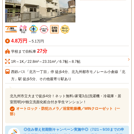
4.8万円
～5.1万円
27分
学校まで自転車
1R～1K／22.8m²～23.31m²／6.7帖～8.7帖
西鉄バス「北方一丁目」停 徒歩4分、北九州都市モノレール小倉線「北
方」駅 徒歩5分、その他最寄り駅あり
北九州市立大まで徒歩4分！ネット無料♪家電3点(洗濯機・冷蔵庫・居
室照明)や独立洗面化粧台付き学生マンション！
オートロック・防犯カメラ／浴室乾燥機／WINクローゼット（一
部）
◎住み替え初期割キャンペーン実施中◎（7/21～9/30までの申