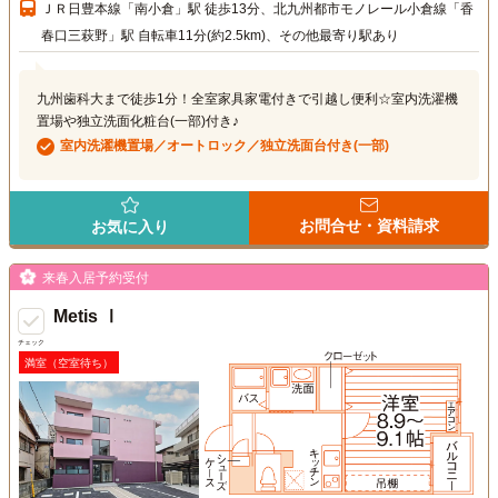
ＪＲ日豊本線「南小倉」駅 徒歩13分、北九州都市モノレール小倉線「香
春口三萩野」駅 自転車11分(約2.5km)、その他最寄り駅あり
九州歯科大まで徒歩1分！全室家具家電付きで引越し便利☆室内洗濯機
置場や独立洗面化粧台(一部)付き♪
室内洗濯機置場／オートロック／独立洗面台付き(一部)
お問合せ・資料請求
お気に入り
来春入居予約受付
Metis Ⅰ
チェック
満室（空室待ち）