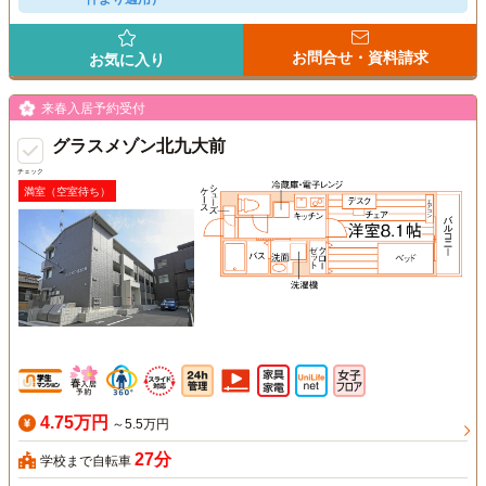
お問合せ・資料請求
お気に入り
来春入居予約受付
グラスメゾン北九大前
チェック
満室（空室待ち）
4.75万円
～5.5万円
27分
学校まで自転車