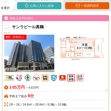
お気に入りに追加
一括資料請求
全選択
来春入居予約受付
サンラビール真鶴
チェック
満室（空室待ち）
3.65万円
～4.8万円
8分
学校まで徒歩
1R～1K／24.6m²～28.8m²／8.3帖～10.9帖