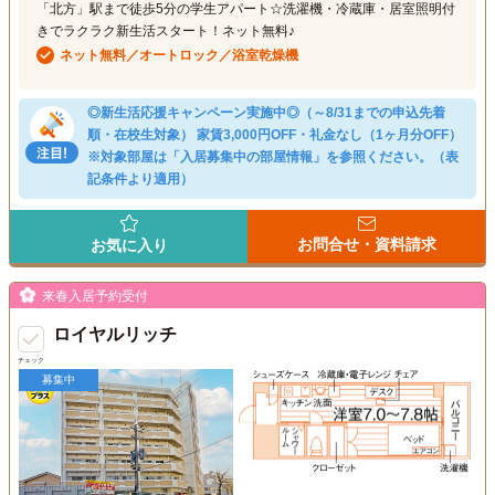
「北方」駅まで徒歩5分の学生アパート☆洗濯機・冷蔵庫・居室照明付
きでラクラク新生活スタート！ネット無料♪
ネット無料／オートロック／浴室乾燥機
◎新生活応援キャンペーン実施中◎（～8/31までの申込先着
順・在校生対象） 家賃3,000円OFF・礼金なし（1ヶ月分OFF）
※対象部屋は「入居募集中の部屋情報」を参照ください。（表
記条件より適用）
お問合せ・資料請求
お気に入り
来春入居予約受付
ロイヤルリッチ
チェック
募集中