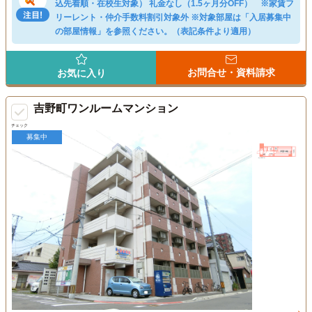
込先着順・在校生対象） 礼金なし（1.5ヶ月分OFF） ※家賃フ
リーレント・仲介手数料割引対象外 ※対象部屋は「入居募集中
の部屋情報」を参照ください。（表記条件より適用）
お問合せ・資料請求
お気に入り
吉野町ワンルームマンション
チェック
募集中