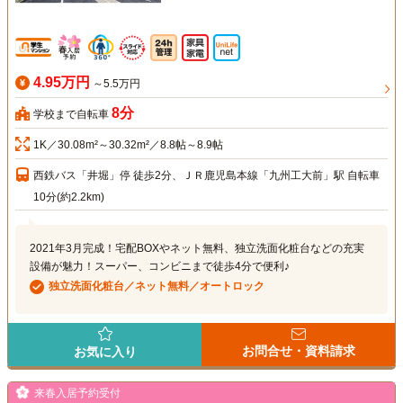
4.95万円
～5.5万円
8分
学校まで自転車
1K／30.08m²～30.32m²／8.8帖～8.9帖
西鉄バス「井堀」停 徒歩2分、ＪＲ鹿児島本線「九州工大前」駅 自転車
10分(約2.2km)
2021年3月完成！宅配BOXやネット無料、独立洗面化粧台などの充実
設備が魅力！スーパー、コンビニまで徒歩4分で便利♪
独立洗面化粧台／ネット無料／オートロック
お問合せ・資料請求
お気に入り
来春入居予約受付