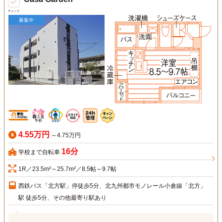
チェック
募集中
4.55万円
～4.75万円
16分
学校まで自転車
1R／23.5m²～25.7m²／8.5帖～9.7帖
西鉄バス「北方駅」停徒歩5分、北九州都市モノレール小倉線「北方」
駅 徒歩5分、その他最寄り駅あり