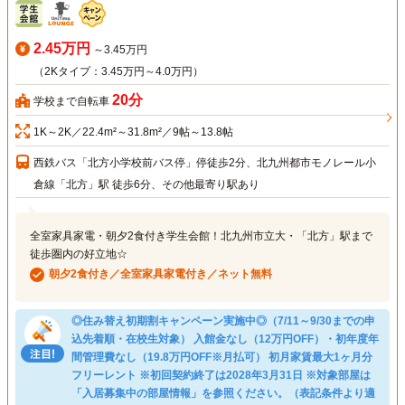
2.45万円
～3.45万円
（2Kタイプ：3.45万円～4.0万円）
20分
学校まで自転車
1K～2K／22.4m²～31.8m²／9帖～13.8帖
西鉄バス「北方小学校前バス停」停徒歩2分、北九州都市モノレール小
倉線「北方」駅 徒歩6分、その他最寄り駅あり
全室家具家電・朝夕2食付き学生会館！北九州市立大・「北方」駅まで
徒歩圏内の好立地☆
朝夕2食付き／全室家具家電付き／ネット無料
◎住み替え初期割キャンペーン実施中◎（7/11～9/30までの申
込先着順・在校生対象） 入館金なし（12万円OFF）・初年度年
間管理費なし（19.8万円OFF※月払可） 初月家賃最大1ヶ月分
フリーレント ※初回契約終了は2028年3月31日 ※対象部屋は
「入居募集中の部屋情報」を参照ください。（表記条件より適