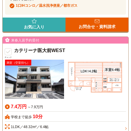
1口IHコンロ／温水洗浄便座／都市ガス
お問合せ・資料請求
お気に入り
来春入居予約受付
カテリーナ医大前WEST
チェック
満室（空室待ち）
7.4万円
～7.9万円
10分
学校まで徒歩
1LDK／48.32m²／6.4帖