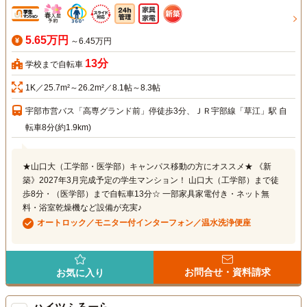
5.65万円
～6.45万円
13分
学校まで自転車
1K／25.7m²～26.2m²／8.1帖～8.3帖
宇部市営バス「高専グランド前」停徒歩3分、ＪＲ宇部線「草江」駅 自
転車8分(約1.9km)
★山口大（工学部・医学部）キャンパス移動の方にオススメ★ 《新
築》2027年3月完成予定の学生マンション！ 山口大（工学部）まで徒
歩8分・（医学部）まで自転車13分☆ 一部家具家電付き・ネット無
料・浴室乾燥機など設備が充実♪
オートロック／モニター付インターフォン／温水洗浄便座
お問合せ・資料請求
お気に入り