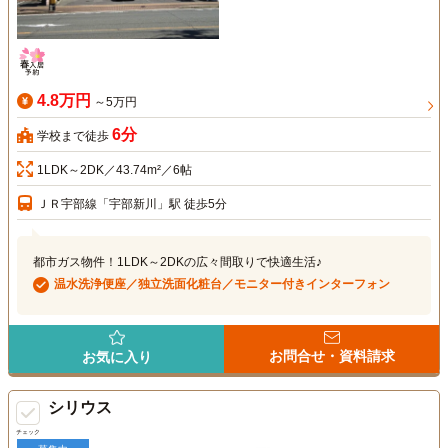
4.8万円
～5万円
6分
学校まで徒歩
1LDK～2DK／43.74m²／6帖
ＪＲ宇部線「宇部新川」駅 徒歩5分
都市ガス物件！1LDK～2DKの広々間取りで快適生活♪
温水洗浄便座／独立洗面化粧台／モニター付きインターフォン
お問合せ・資料請求
お気に入り
シリウス
チェック