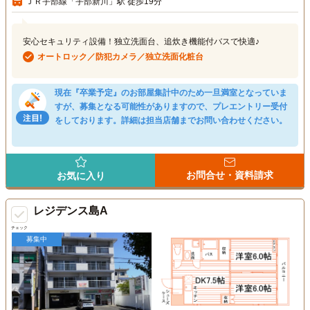
ＪＲ宇部線「宇部新川」駅 徒歩19分
安心セキュリティ設備！独立洗面台、追炊き機能付バスで快適♪
オートロック／防犯カメラ／独立洗面化粧台
現在『卒業予定』のお部屋集計中のため一旦満室となっていま
すが、募集となる可能性がありますので、プレエントリー受付
をしております。詳細は担当店舗までお問い合わせください。
お問合せ・資料請求
お気に入り
レジデンス島A
チェック
募集中