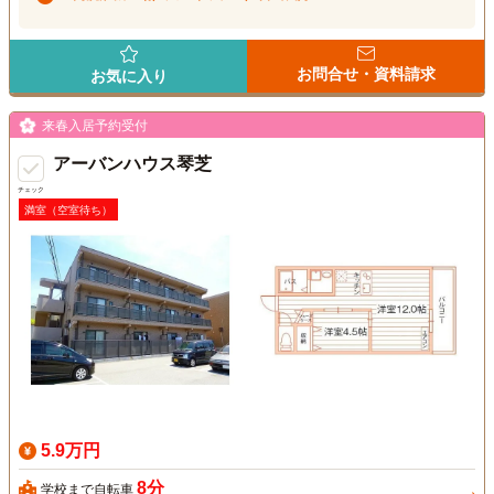
お問合せ・資料請求
お気に入り
来春入居予約受付
アーバンハウス琴芝
チェック
満室（空室待ち）
5.9万円
8分
学校まで自転車