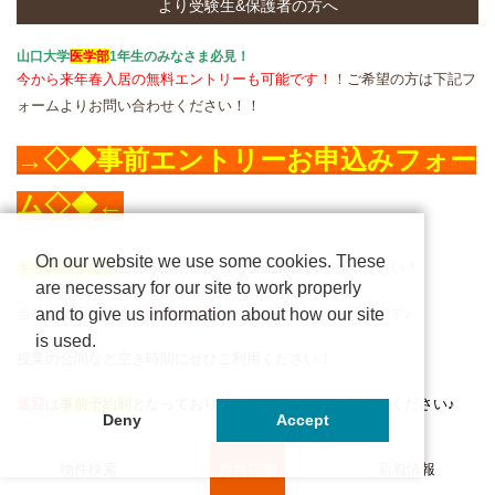
より受験生&保護者の方へ
山口大学
医学部
1年生のみなさま必見！
今から来年春入居の無料エントリーも可能です！！
ご希望の方は下記フ
ォームよりお問い合わせください！！
→◇◆事前エントリーお申込みフォー
ム◇◆←
On our website we use some cookies. These
キャンパス移動
に伴うお部屋探しもUniLifeにお任せください！
are necessary for our site to work properly
and to give us information about how our site
当社にて宇部市まで
無料で
送迎
をさせて頂くことも可能です♪
is used.
授業の合間など空き時間にぜひご利用ください！
送迎
は
事前予約制
となっておりますので、まずはお問合せください♪
Deny
Accept
UniLife山口大学前店
では、
物件検索
担当店舗
新着情報
お部屋探し
のご相談会を随時実施しております。