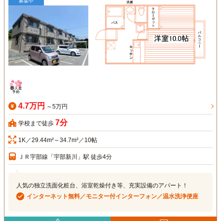
募集中
4.7万円
～5万円
7分
学校まで徒歩
1K／29.44m²～34.7m²／10帖
ＪＲ宇部線「宇部新川」駅 徒歩4分
人気の独立洗面化粧台、浴室乾燥付き等、充実設備のアパート！
インターネット無料／モニター付インターフォン／温水洗浄便座