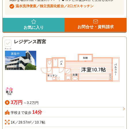
温水洗浄便座／独立洗面化粧台／2口ガスキッチン
お問合せ・資料請求
お気に入り
レジデンス西宮
チェック
募集中
3万円
～3.2万円
14分
学校まで徒歩
1K／28.57m²／10.7帖