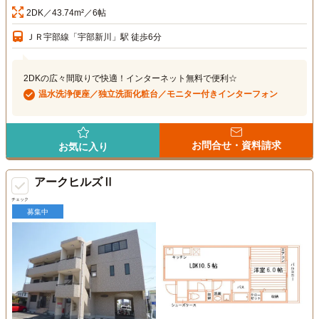
2DK／43.74m²／6帖
ＪＲ宇部線「宇部新川」駅 徒歩6分
2DKの広々間取りで快適！インターネット無料で便利☆
温水洗浄便座／独立洗面化粧台／モニター付きインターフォン
お問合せ・資料請求
お気に入り
アークヒルズⅡ
チェック
募集中