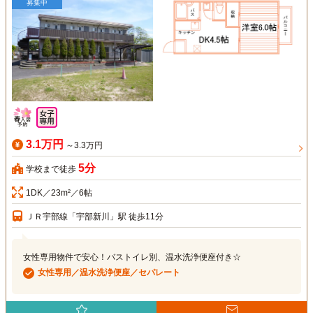
募集中
3.1万円
～3.3万円
5分
学校まで徒歩
1DK／23m²／6帖
ＪＲ宇部線「宇部新川」駅 徒歩11分
女性専用物件で安心！バストイレ別、温水洗浄便座付き☆
女性専用／温水洗浄便座／セパレート