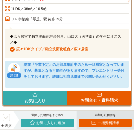
1LDK／38m²／16.5帖
ＪＲ宇部線「琴芝」駅 徒歩19分
◆広々居室で独立洗面化粧台付き、山口大（医学部）の学生にオスス
メ◆
広々1DKタイプ／独立洗面化粧台／広々居室
現在『卒業予定』のお部屋集計中のため一旦満室となっていま
すが、募集となる可能性がありますので、プレエントリー受付
をしております。詳細は担当店舗までお問い合わせください。
お問合せ・資料請求
お気に入り
選択した物件をまとめて
追加した物件を
お気に入りに追加
一括資料請求
全選択