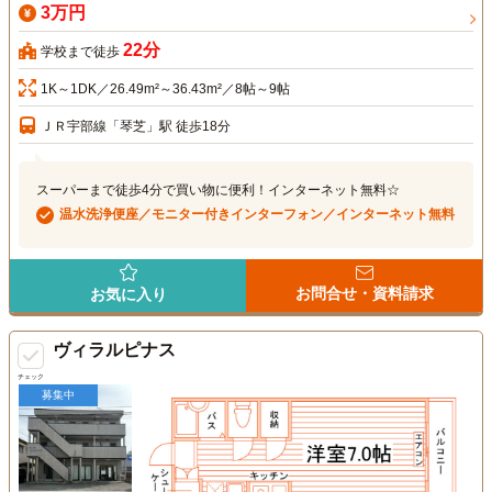
3万円
22分
学校まで徒歩
1K～1DK／26.49m²～36.43m²／8帖～9帖
ＪＲ宇部線「琴芝」駅 徒歩18分
スーパーまで徒歩4分で買い物に便利！インターネット無料☆
温水洗浄便座／モニター付きインターフォン／インターネット無料
お問合せ・資料請求
お気に入り
ヴィラルピナス
チェック
募集中