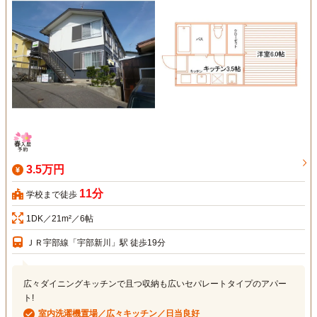
3.5万円
11分
学校まで徒歩
1DK／21m²／6帖
ＪＲ宇部線「宇部新川」駅 徒歩19分
広々ダイニングキッチンで且つ収納も広いセパレートタイプのアパー
ト!
室内洗濯機置場／広々キッチン／日当良好