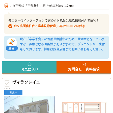
ＪＲ宇部線「宇部新川」駅 自転車7分(約1.7km)
モニター付インターフォンで安心☆お風呂は追炊機能付きで便利！
独立洗面化粧台／温水洗浄便座／3口ガスコンロ付き
現在『卒業予定』のお部屋集計中のため一旦満室となっていま
すが、募集となる可能性がありますので、プレエントリー受付
をしております。詳細は担当店舗までお問い合わせください。
お問合せ・資料請求
お気に入り
ヴィラソレイユ
チェック
募集中