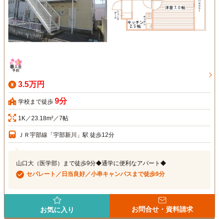
3.5万円
9分
学校まで徒歩
1K／23.18m²／7帖
ＪＲ宇部線「宇部新川」駅 徒歩12分
山口大（医学部）まで徒歩9分◆通学に便利なアパート◆
セパレート／日当良好／小串キャンパスまで徒歩9分
お問合せ・資料請求
お気に入り