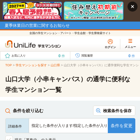
夏季休業日の営業に関するお知らせ
全国の学生マンション・アパート・学生会館・学生寮検索サイト
メニュー
ログイン
0
0
件
件
お気に入り
閲覧履歴
TOP
>
学生マンションを探す
>
山口県
>
山口大学（小串キャンパス）に通学便利な学生マンシ
山口大学（小串キャンパス）の通学に便利な
学生マンション一覧
条件を絞り込む
検索条件を保存
条件を変更
指定した条件が入ります/指定した条件が入ります/指定した条…
詳細条件