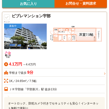
お問合せ・資料請求
お気に入り
ビブレマンション宇部
チェック
募集中
4.1万円
～4.4万円
9分
学校まで徒歩
1K／24.65m²／7.5帖
ＪＲ宇部線「宇部新川」駅 徒歩13分
オートロック、防犯カメラ付きでセキュリティも安心！インターネッ
ト無料で便利☆