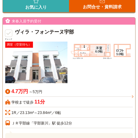
お問合せ・資料請求
お気に入り
来春入居予約受付
ヴィラ・フォンテーヌ宇部
チェック
満室（空室待ち）
4.7万円
～5万円
11分
学校まで徒歩
1R／23.13m²～23.84m²／6帖
ＪＲ宇部線「宇部新川」駅 徒歩12分