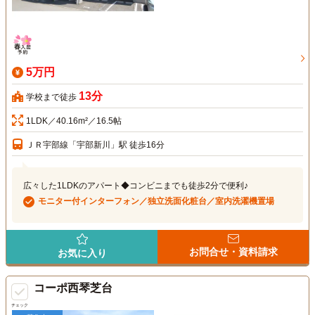
5万円
13分
学校まで徒歩
1LDK／40.16m²／16.5帖
ＪＲ宇部線「宇部新川」駅 徒歩16分
広々した1LDKのアパート◆コンビニまでも徒歩2分で便利♪
モニター付インターフォン／独立洗面化粧台／室内洗濯機置場
お問合せ・資料請求
お気に入り
コーポ西琴芝台
チェック