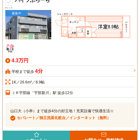
ハイツふろーら
チェック
募集中
4.3万円
4分
学校まで徒歩
1K／26.6m²／8.9帖
ＪＲ宇部線「宇部新川」駅 徒歩12分
山口大（小串）まで徒歩4分の好立地！充実設備で快適生活☆
セパレート／独立洗面化粧台／インターネット（無料）