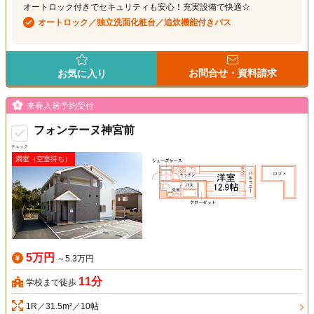
オートロック付きでセキュリティも安心！充実設備で快適☆
オートロック／独立洗面化粧台／追炊機能付きバス
お問合せ・資料請求
お気に入り
来春入居予約受付
フォンテーヌ神宮前
チェック
満室（空室待ち）
5万円
～5.3万円
11分
学校まで徒歩
1R／31.5m²／10帖