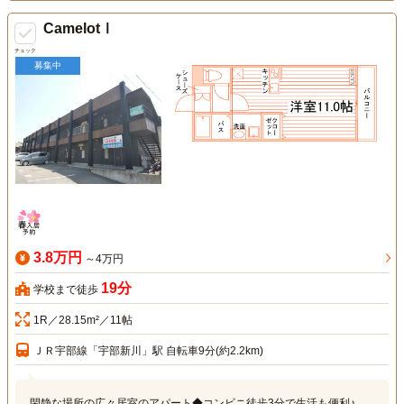
CamelotⅠ
チェック
募集中
3.8万円
～4万円
19分
学校まで徒歩
1R／28.15m²／11帖
ＪＲ宇部線「宇部新川」駅 自転車9分(約2.2km)
閑静な場所の広々居室のアパート◆コンビニ徒歩3分で生活も便利♪