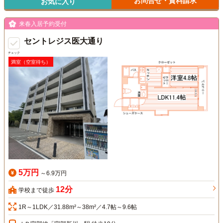
お問合せ・資料請求
お気に入り
来春入居予約受付
セントレジス医大通り
チェック
満室（空室待ち）
5万円
～6.9万円
12分
学校まで徒歩
1R～1LDK／31.88m²～38m²／4.7帖～9.6帖