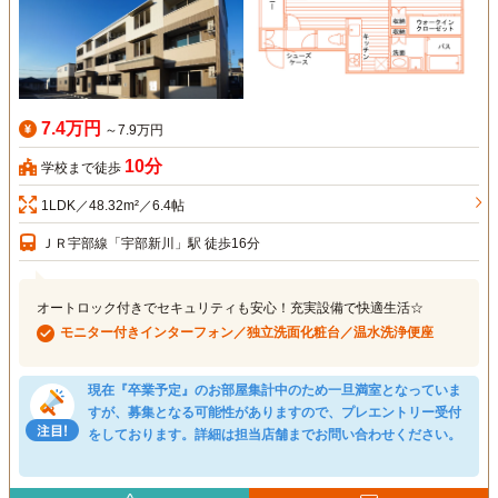
7.4万円
～7.9万円
10分
学校まで徒歩
1LDK／48.32m²／6.4帖
ＪＲ宇部線「宇部新川」駅 徒歩16分
オートロック付きでセキュリティも安心！充実設備で快適生活☆
モニター付きインターフォン／独立洗面化粧台／温水洗浄便座
現在『卒業予定』のお部屋集計中のため一旦満室となっていま
すが、募集となる可能性がありますので、プレエントリー受付
をしております。詳細は担当店舗までお問い合わせください。