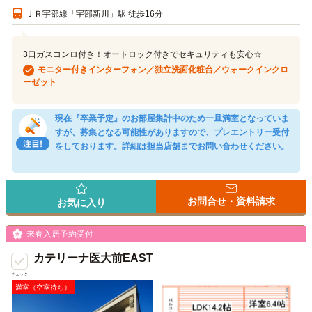
ＪＲ宇部線「宇部新川」駅 徒歩16分
3口ガスコンロ付き！オートロック付きでセキュリティも安心☆
モニター付きインターフォン／独立洗面化粧台／ウォークインクロ
ーゼット
現在『卒業予定』のお部屋集計中のため一旦満室となっていま
すが、募集となる可能性がありますので、プレエントリー受付
をしております。詳細は担当店舗までお問い合わせください。
お問合せ・資料請求
お気に入り
来春入居予約受付
カテリーナ医大前EAST
チェック
満室（空室待ち）