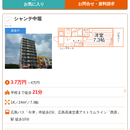
お問合せ・資料請求
お気に入り
シャンテ中垣
チェック
募集中
3.7万円
～4万円
21分
学校まで徒歩
1K／24m²／7.3帖
広島バス「今津」停徒歩2分、広島高速交通アストラムライン「西原」
駅 徒歩10分