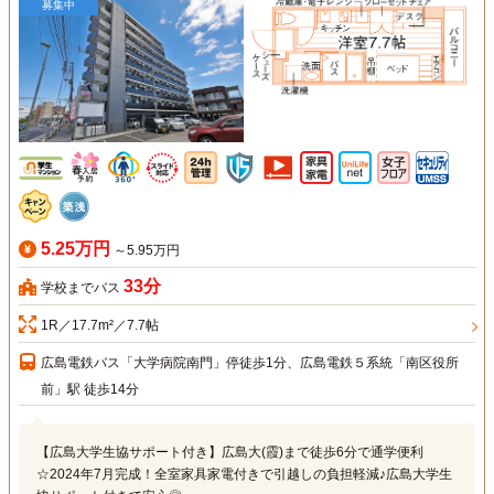
募集中
5.25万円
～5.95万円
33分
学校までバス
1R／17.7m²／7.7帖
広島電鉄バス「大学病院南門」停徒歩1分、広島電鉄５系統「南区役所
前」駅 徒歩14分
【広島大学生協サポート付き】広島大(霞)まで徒歩6分で通学便利
☆2024年7月完成！全室家具家電付きで引越しの負担軽減♪広島大学生