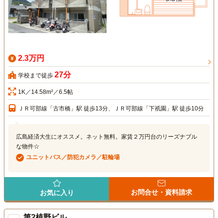
2.3万円
27分
学校まで徒歩
1K／14.58m²／6.5帖
ＪＲ可部線「古市橋」駅 徒歩13分、ＪＲ可部線「下祇園」駅 徒歩10分
広島経済大生にオススメ。ネット無料。家賃２万円台のリーズナブル
な物件☆
ユニットバス／防犯カメラ／駐輪場
お問合せ・資料請求
お気に入り
第2植野ビル