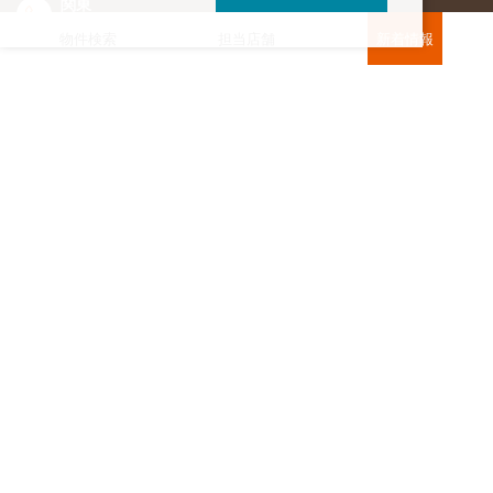
関東
東海・北信越
0120-964-142
0120-964-791
物件検索
担当店舗
新着情報
京都・滋賀
大阪・兵庫
0120-952-924
0120-351-830
中国・四国
九州・沖縄
0120-923-715
0120-912-781