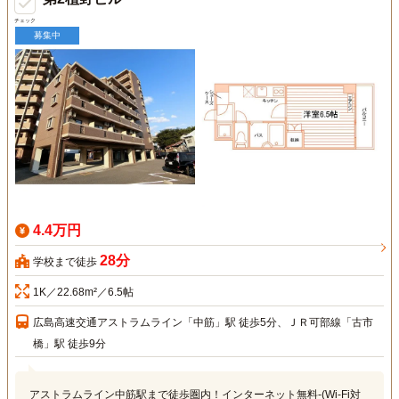
チェック
募集中
4.4万円
28分
学校まで徒歩
1K／22.68m²／6.5帖
広島高速交通アストラムライン「中筋」駅 徒歩5分、ＪＲ可部線「古市
橋」駅 徒歩9分
アストラムライン中筋駅まで徒歩圏内！インターネット無料-(Wi-Fi対