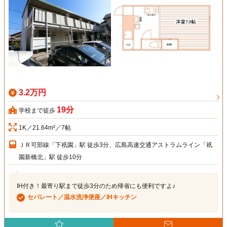
3.2万円
19分
学校まで徒歩
1K／21.64m²／7帖
ＪＲ可部線「下祇園」駅 徒歩3分、広島高速交通アストラムライン「祇
園新橋北」駅 徒歩10分
IH付き！最寄り駅まで徒歩3分のため帰省にも便利ですよ♪
セパレート／温水洗浄便座／IHキッチン