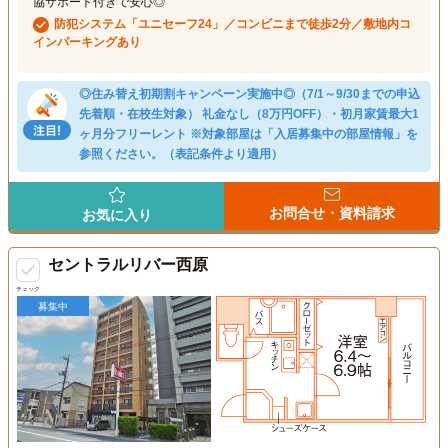
協サポート付きで安心◎
防犯システム「ユニセーフ24」／コンビニまで徒歩2分／敷地内コ
インパーキングあり
◎住み替え初期割キャンペーン実施中◎（7/1～9/30までの申込
先着順・在校生対象） 礼金なし（8万円OFF）・初月家賃最大1
ヶ月分フリーレント ※対象部屋は「入居募集中の部屋情報」を
参照ください。（表記条件より適用）
お問合せ・資料請求
お気に入り
セントラルリバー西原
チェック
募集中