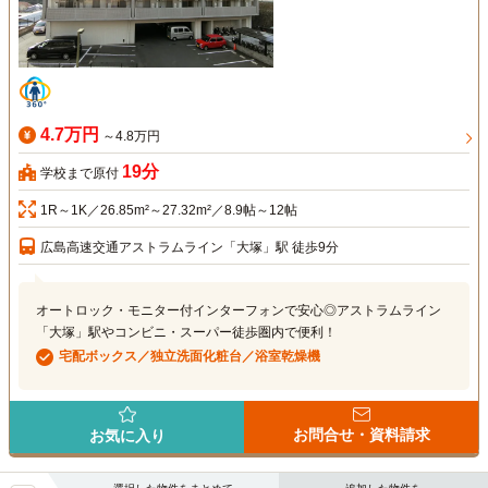
4.7万円
～4.8万円
19分
学校まで原付
1R～1K／26.85m²～27.32m²／8.9帖～12帖
広島高速交通アストラムライン「大塚」駅 徒歩9分
オートロック・モニター付インターフォンで安心◎アストラムライン
「大塚」駅やコンビニ・スーパー徒歩圏内で便利！
宅配ボックス／独立洗面化粧台／浴室乾燥機
お問合せ・資料請求
お気に入り