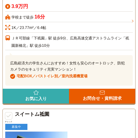
3.9万円
16分
学校まで徒歩
1K／23.77m²／6.4帖
ＪＲ可部線「下祇園」駅 徒歩9分、広島高速交通アストラムライン「祇
園新橋北」駅 徒歩10分
広島経済大の学生さんにおすすめ！女性も安心のオートロック、防犯
カメラのセキュリティ充実マンション！
宅配BOX／バストイレ別／室内洗濯機置場
お問合せ・資料請求
お気に入り
スイートム祗園
チェック
募集中