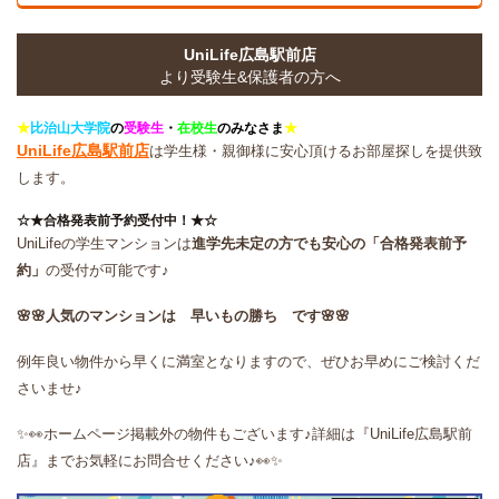
UniLife広島駅前店
より受験生&保護者の方へ
★
比治山大学院
の
受験生
・
在校生
のみなさま
★
UniLife
広島駅前店
は学生様・親御様に安心頂けるお部屋探しを提供致
します。
☆★合格発表前予約受付中！★☆
UniLifeの学生マンションは
進学先未定の方でも安心の「合格発表前予
約」
の受付が可能です♪
🌸🌸人気のマンションは
早いもの勝ち です🌸🌸
例年良い物件から早くに満室となりますので、ぜひお早めにご検討くだ
さいませ♪
✨👀ホームページ掲載外の物件もございます♪詳細は『UniLife広島駅前
店』までお気軽にお問合せください♪👀✨