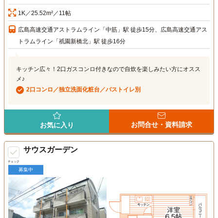
1K／25.52m²／11帖
広島高速交通アストラムライン「中筋」駅 徒歩15分、広島高速交通アス
トラムライン「祇園新橋北」駅 徒歩16分
キッチン広々！2口ガスコンロ付きなので自炊を楽しみたい方にオスス
メ♪
2口コンロ／独立洗面化粧台／バストイレ別
お問合せ・資料請求
お気に入り
サウスガーデン
チェック
募集中