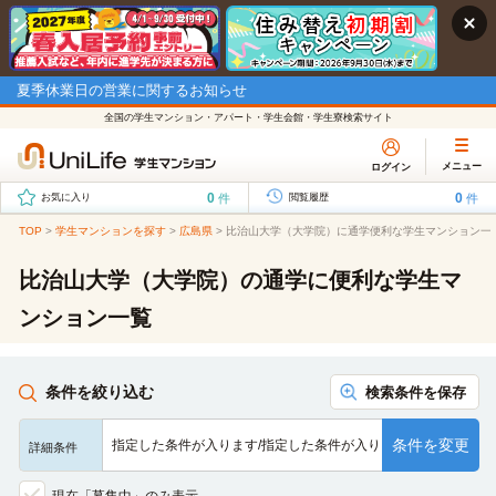
夏季休業日の営業に関するお知らせ
全国の学生マンション・アパート・学生会館・学生寮検索サイト
メニュー
ログイン
0
0
件
件
お気に入り
閲覧履歴
TOP
>
学生マンションを探す
>
広島県
>
比治山大学（大学院）に通学便利な学生マンション一
比治山大学（大学院）の通学に便利な学生マ
ンション一覧
条件を絞り込む
検索条件を保存
条件を変更
指定した条件が入ります/指定した条件が入ります/指定した条…
詳細条件