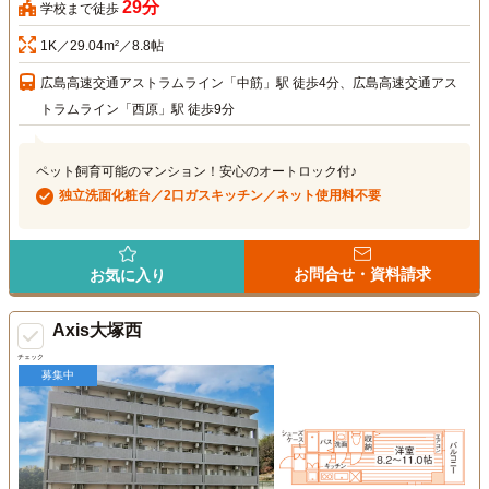
29分
学校まで徒歩
1K／29.04m²／8.8帖
広島高速交通アストラムライン「中筋」駅 徒歩4分、広島高速交通アス
トラムライン「西原」駅 徒歩9分
ペット飼育可能のマンション！安心のオートロック付♪
独立洗面化粧台／2口ガスキッチン／ネット使用料不要
お問合せ・資料請求
お気に入り
Axis大塚西
チェック
募集中