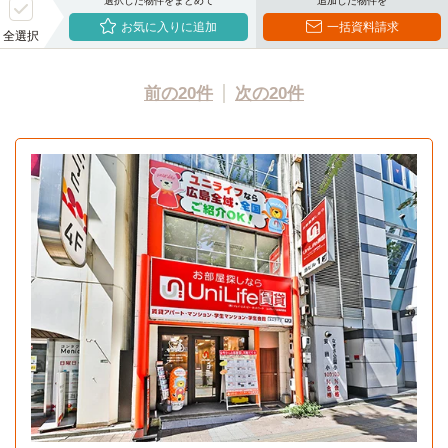
選択した物件をまとめて
追加した物件を
お気に入りに追加
一括資料請求
全選択
前の20件
次の20件