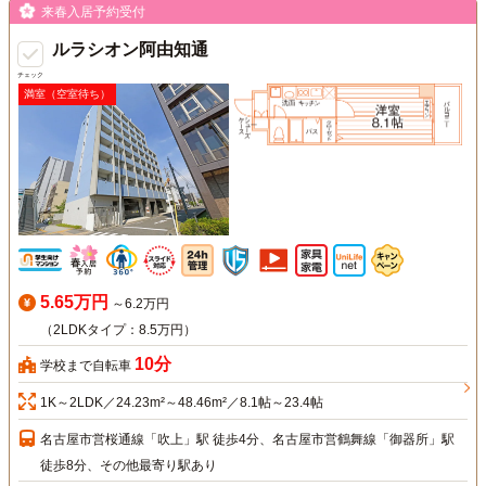
来春入居予約受付
ルラシオン阿由知通
チェック
満室（空室待ち）
5.65万円
～6.2万円
（2LDKタイプ：8.5万円）
10分
学校まで自転車
1K～2LDK／24.23m²～48.46m²／8.1帖～23.4帖
名古屋市営桜通線「吹上」駅 徒歩4分、名古屋市営鶴舞線「御器所」駅
徒歩8分、その他最寄り駅あり