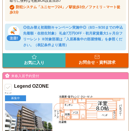
取りに便利な宅配BOX設置済み♪
防犯システム「ユニセーフ24」／駅徒歩3分／ファミリ－マート徒
歩3分
◎住み替え初期割キャンペーン実施中◎（8/3～9/30までの申込
先着順・在校生対象） 礼金7万円OFF・初月家賃最大1ヶ月分フ
リーレント ※対象部屋は「入居募集中の部屋情報」を参照くだ
さい。（表記条件より適用）
お問合せ・資料請求
お気に入り
来春入居予約受付
Legend OZONE
チェック
募集中