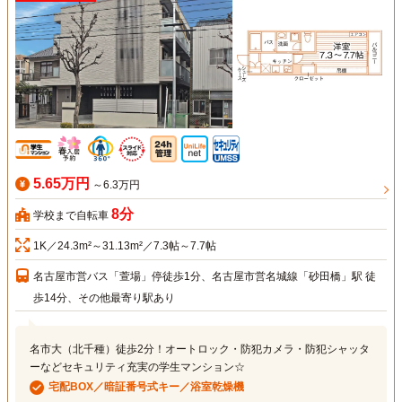
5.65万円
～6.3万円
8分
学校まで自転車
1K／24.3m²～31.13m²／7.3帖～7.7帖
名古屋市営バス「萱場」停徒歩1分、名古屋市営名城線「砂田橋」駅 徒
歩14分、その他最寄り駅あり
名市大（北千種）徒歩2分！オートロック・防犯カメラ・防犯シャッタ
ーなどセキュリティ充実の学生マンション☆
宅配BOX／暗証番号式キー／浴室乾燥機