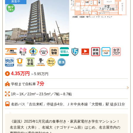
募集中
4.35万円
～5.95万円
7分
学校まで自転車
1R～1K／22m²～23.5m²／7帖～8.7帖
名鉄バス「古出来町」停徒歩4分、ＪＲ中央本線「大曽根」駅 徒歩11分
《築浅》2025年1月完成の食事付き・家具家電付き学生マンション！
名古屋大（大幸）、名城大（ナゴヤドーム前）はじめ、名古屋市内の