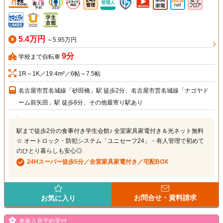
5.4万円
～5.95万円
9分
学校まで自転車
1R～1K／19.4m²／6帖～7.5帖
名古屋市営名城線「砂田橋」駅 徒歩2分、名古屋市営名城線「ナゴヤド
ーム前矢田」駅 徒歩8分、その他最寄り駅あり
駅まで徒歩2分の食事付き学生会館♪ 全室家具家電付き＆光ネット無料
☆ オートロック・防犯システム「ユニセーフ24」・有人管理で初めて
のひとり暮らしも安心◎
24Hスーパー徒歩5分／全室家具家電付き／宅配BOX
お問合せ・資料請求
お気に入り
来春入居予約受付