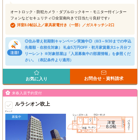
オートロック・防犯カメラ・ダブルロックキー・モニター付インター
フォンなどセキュリティ◎全室南向きで日当たり良好です♪
洋室8.0帖以上／家具家電付き（一部）／ガスキッチン2口
◎住み替え初期割キャンペーン実施中◎（8/3～9/30までの申込
先着順・在校生対象） 礼金5万円OFF・初月家賃最大1ヶ月分フ
リーレント ※対象部屋は「入居募集中の部屋情報」を参照くだ
さい。（表記条件より適用）
お問合せ・資料請求
お気に入り
来春入居予約受付
ルラシオン吹上
チェック
募集中