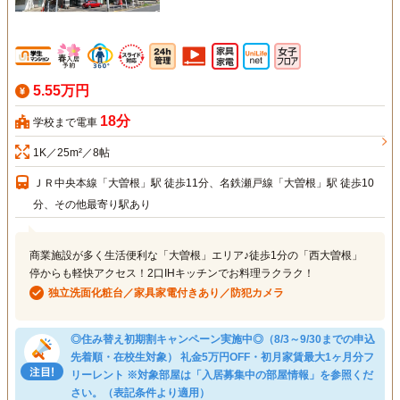
5.55万円
18分
学校まで電車
1K／25m²／8帖
ＪＲ中央本線「大曽根」駅 徒歩11分、名鉄瀬戸線「大曽根」駅 徒歩10
分、その他最寄り駅あり
商業施設が多く生活便利な「大曽根」エリア♪徒歩1分の「西大曽根」
停からも軽快アクセス！2口IHキッチンでお料理ラクラク！
独立洗面化粧台／家具家電付きあり／防犯カメラ
◎住み替え初期割キャンペーン実施中◎（8/3～9/30までの申込
先着順・在校生対象） 礼金5万円OFF・初月家賃最大1ヶ月分フ
リーレント ※対象部屋は「入居募集中の部屋情報」を参照くだ
さい。（表記条件より適用）