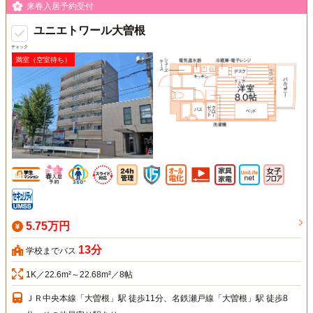
来春入居予約受付
ユニエトワール大曽根
チェック
満室（空室待ち）
5.75万円
13分
学校までバス
1K／22.6m²～22.68m²／8帖
ＪＲ中央本線「大曽根」駅 徒歩11分、名鉄瀬戸線「大曽根」駅 徒歩8