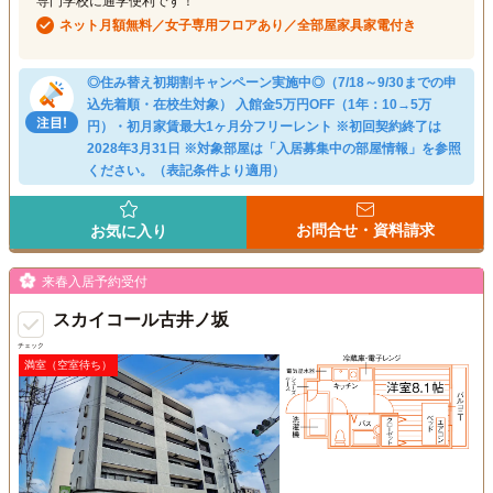
専門学校に通学便利です！
ネット月額無料／女子専用フロアあり／全部屋家具家電付き
◎住み替え初期割キャンペーン実施中◎（7/18～9/30までの申
込先着順・在校生対象） 入館金5万円OFF（1年：10→5万
円）・初月家賃最大1ヶ月分フリーレント ※初回契約終了は
2028年3月31日 ※対象部屋は「入居募集中の部屋情報」を参照
ください。（表記条件より適用）
お問合せ・資料請求
お気に入り
来春入居予約受付
スカイコール古井ノ坂
チェック
満室（空室待ち）