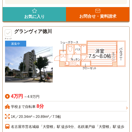
お問合せ・資料請求
お気に入り
グランヴィア徳川
チェック
募集中
4万円
～4.9万円
8分
学校まで自転車
1K／20.34m²～20.89m²／7.5帖
名古屋市営名城線「大曽根」駅 徒歩9分、名鉄瀬戸線「大曽根」駅 徒歩