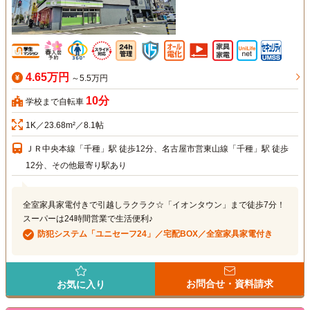
4.65万円
～5.5万円
10分
学校まで自転車
1K／23.68m²／8.1帖
ＪＲ中央本線「千種」駅 徒歩12分、名古屋市営東山線「千種」駅 徒歩
12分、その他最寄り駅あり
全室家具家電付きで引越しラクラク☆「イオンタウン」まで徒歩7分！
スーパーは24時間営業で生活便利♪
防犯システム「ユニセーフ24」／宅配BOX／全室家具家電付き
お問合せ・資料請求
お気に入り