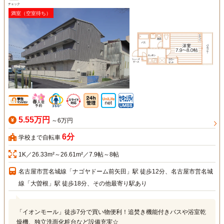
チェック
満室（空室待ち）
5.55万円
～6万円
6分
学校まで自転車
1K／26.33m²～26.61m²／7.9帖～8帖
名古屋市営名城線「ナゴヤドーム前矢田」駅 徒歩12分、名古屋市営名城
線「大曽根」駅 徒歩18分、その他最寄り駅あり
「イオンモール」徒歩7分で買い物便利！追焚き機能付きバスや浴室乾
燥機、独立洗面化粧台など設備充実☆