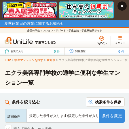
夏季休業日の営業に関するお知らせ
全国の学生マンション・アパート・学生会館・学生寮検索サイト
メニュー
ログイン
0
0
件
件
お気に入り
閲覧履歴
TOP
>
学生マンションを探す
>
愛知県
>
エクラ美容専門学校に通学便利な学生マンション一覧
エクラ美容専門学校の通学に便利な学生マン
ション一覧
条件を絞り込む
検索条件を保存
条件を変更
指定した条件が入ります/指定した条件が入ります/指定した条…
詳細条件