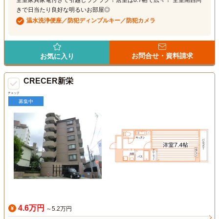
全室家具家電付きで引越しラクラク！居室は8.7帖で広々！ 全室南西向
きで日当たり良好な明るいお部屋◎
温水洗浄便座／防犯ディンプルキー／防犯カメラ
お問合せ・資料請求
お気に入り
CRECER新栄
チェック
募集中
4.6万円
～5.2万円