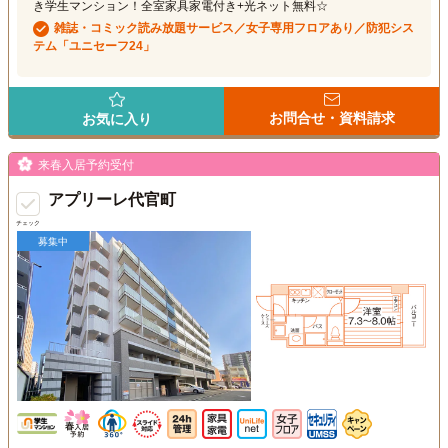
き学生マンション！全室家具家電付き+光ネット無料☆
雑誌・コミック読み放題サービス／女子専用フロアあり／防犯シス
テム「ユニセーフ24」
お問合せ・資料請求
お気に入り
来春入居予約受付
アプリーレ代官町
チェック
募集中