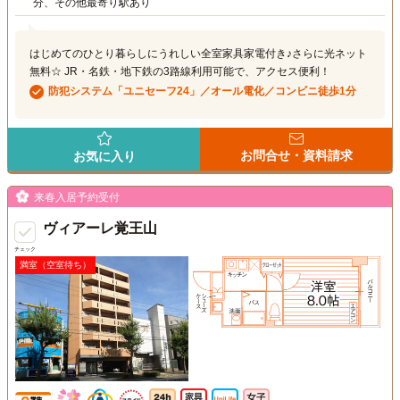
分、その他最寄り駅あり
はじめてのひとり暮らしにうれしい全室家具家電付き♪さらに光ネット
無料☆ JR・名鉄・地下鉄の3路線利用可能で、アクセス便利！
防犯システム「ユニセーフ24」／オール電化／コンビニ徒歩1分
お問合せ・資料請求
お気に入り
来春入居予約受付
ヴィアーレ覚王山
チェック
満室（空室待ち）