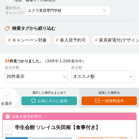
現在「募集中」のみ表示
選択中の
キャンパス
検索タグから絞り込む
キャンペーン対象
春入居予約可
家具家電付(デザイン
34
件見つかりました。
（34件中 1-20件表示中）
表示件数
表示順
選択した物件をまとめて
追加した物件を
お気に入りに追加
一括資料請求
全選択
来春入居予約受付
学生会館 ソレイユ矢田南【食事付き】
チェック