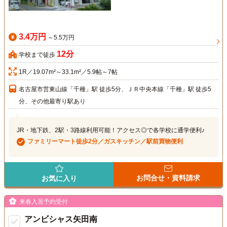
3.4万円
～5.5万円
12分
学校まで徒歩
1R／19.07m²～33.1m²／5.9帖～7帖
名古屋市営東山線「千種」駅 徒歩5分、ＪＲ中央本線「千種」駅 徒歩5
分、その他最寄り駅あり
JR・地下鉄、2駅・3路線利用可能！アクセス◎で各学校に通学便利♪
ファミリーマート徒歩2分／ガスキッチン／駅前買物便利
お問合せ・資料請求
お気に入り
来春入居予約受付
アンビシャス矢田南