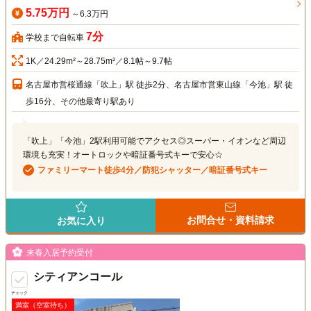
5.75万円
～6.3万円
7分
学校まで自転車
1K／24.29m²～28.75m²／8.1帖～9.7帖
名古屋市営桜通線「吹上」駅 徒歩2分、名古屋市営東山線「今池」駅 徒
歩16分、その他最寄り駅あり
「吹上」「今池」2駅利用可能でアクセス◎スーパー・イオンなど周辺
環境も充実！オートロックや暗証番号式キーで安心☆
ファミリーマート徒歩4分／防犯シャッター／暗証番号式キー
お問合せ・資料請求
お気に入り
来春入居予約受付
シティアンコール
チェック
満室（空室待ち）