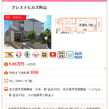
クレストヒルズ向山
チェック
満室（空室待ち）
5.65万円
～6万円
10分
学校まで自転車
1K／24m²／8.7帖
名古屋市営鶴舞線「川名」駅 徒歩10分、名古屋市営鶴舞線「いりなか」
駅 徒歩13分、その他最寄り駅あり