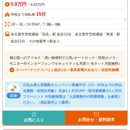
5.9万円
～6.65万円
15分
学校まで自転車
1R～1K／24.55m²／7.3帖～8帖
名古屋市営桜通線「高岳」駅 徒歩12分、名古屋市営桜通線「車道」駅
徒歩12分、その他最寄り駅あり
都心部へのアクセス・買い物便利で人気♪オートロック・防犯カメラ・
モニター付インターフォンでセキュリティも充実☆ 光ネット月額無料♪
スーパーマックスバリュ徒歩1分／家具家電付きあり／浴室乾燥機
◎住み替え初期割キャンペーン実施中◎（7/1～9/30までの申込
先着順・在校生対象） 礼金1ヶ月分OFF・初月家賃最大1ヶ月分
フリーレント ※対象部屋は「入居募集中の部屋情報」を参照く
ださい。（表記条件より適用）
お問合せ・資料請求
お気に入り