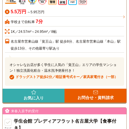
5.5万円
～5.95万円
7分
学校まで自転車
1K／24.57m²～24.95m²／8帖
名古屋市営東山線「覚王山」駅 徒歩8分、名古屋市営東山線「本山」駅
徒歩13分、その他最寄り駅あり
オシャレなお店が多く学生に人気の「覚王山」エリアの学生マンショ
ン！独立洗面化粧台・温水洗浄便座付き！
ドラッグストア徒歩2分／暗証番号式キー／家具家電付き（一部）
お問合せ・資料請求
お気に入り
来春入居予約受付
学生会館 プレディアフラット名古屋大学【食事付
き】
チェック