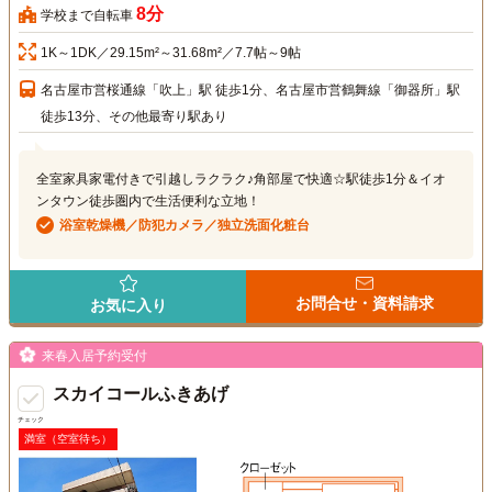
8分
学校まで自転車
1K～1DK／29.15m²～31.68m²／7.7帖～9帖
名古屋市営桜通線「吹上」駅 徒歩1分、名古屋市営鶴舞線「御器所」駅
徒歩13分、その他最寄り駅あり
全室家具家電付きで引越しラクラク♪角部屋で快適☆駅徒歩1分＆イオ
ンタウン徒歩圏内で生活便利な立地！
浴室乾燥機／防犯カメラ／独立洗面化粧台
お問合せ・資料請求
お気に入り
来春入居予約受付
スカイコールふきあげ
チェック
満室（空室待ち）