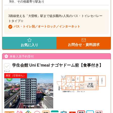
9分、その他最寄り駅あり
3路線使える「大曽根」駅まで徒歩圏内♪人気のバス・トイレセパレー
トタイプ☆
バス・トイレ別／オートロック／インターネット
お問合せ・資料請求
お気に入り
来春入居予約受付
学生会館 Uni E’meal ナゴヤドーム前【食事付き】
チェック
満室（空室待ち）