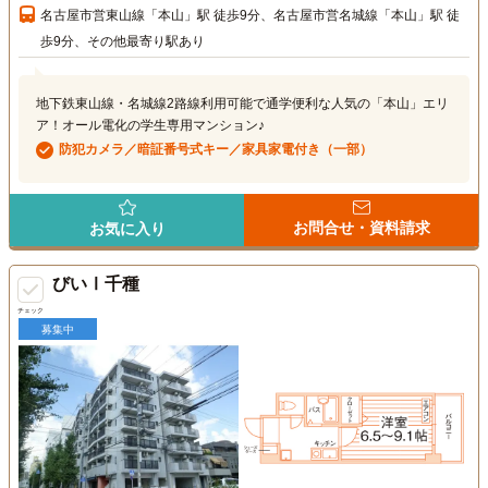
名古屋市営東山線「本山」駅 徒歩9分、名古屋市営名城線「本山」駅 徒
歩9分、その他最寄り駅あり
地下鉄東山線・名城線2路線利用可能で通学便利な人気の「本山」エリ
ア！オール電化の学生専用マンション♪
防犯カメラ／暗証番号式キー／家具家電付き（一部）
お問合せ・資料請求
お気に入り
びいⅠ千種
チェック
募集中