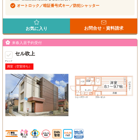
オートロック／暗証番号式キー／防犯シャッター
お問合せ・資料請求
お気に入り
来春入居予約受付
セル吹上
チェック
満室（空室待ち）