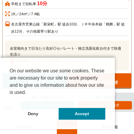
10分
学校まで自転車
1K／24m²／7.4帖
名古屋市営東山線「新栄町」駅 徒歩10分、ＪＲ中央本線「鶴舞」駅 徒
歩12分、その他最寄り駅あり
全室南向きで日当たり良好◎セパレート・独立洗面化粧台付きで快適
生活☆
全室南向き／独立洗面化粧台／ガスキッチン
On our website we use some cookies. These
are necessary for our site to work properly
お問合せ・資料請求
お気に入り
and to give us information about how our site
is used.
選択した物件をまとめて
追加した物件を
お気に入りに追加
一括資料請求
全選択
Deny
Accept
前の20件
次の20件
物件検索
担当店舗
新着情報