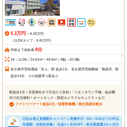
5.3万円
～6.35万円
（1LDKタイプ：8.45万円）
8分
学校まで自転車
1K～1LDK／24.81m²～49.6m²／8帖～20.5帖
名古屋市営桜通線「吹上」駅 徒歩1分、名古屋市営鶴舞線「御器所」駅
徒歩14分、その他最寄り駅あり
駅徒歩1分！全室南向きで日当たり良好♪「イオンタウン千種」徒歩圏
内で生活便利！オートロック・防犯カメラでセキュリティも◎
ファミリーマート徒歩2分／浴室乾燥機／独立洗面化粧台
◎住み替え初期割キャンペーン実施中◎（6/1～9/30までの申込
先着順・在校生対象） 礼金1ヶ月分OFF・初月家賃最大1ヶ月分