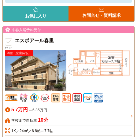
お問合せ・資料請求
お気に入り
来春入居予約受付
エスポアール春里
チェック
満室（空室待ち）
5.7万円
～6.35万円
10分
学校まで自転車
1K／24m²／6.8帖～7.7帖